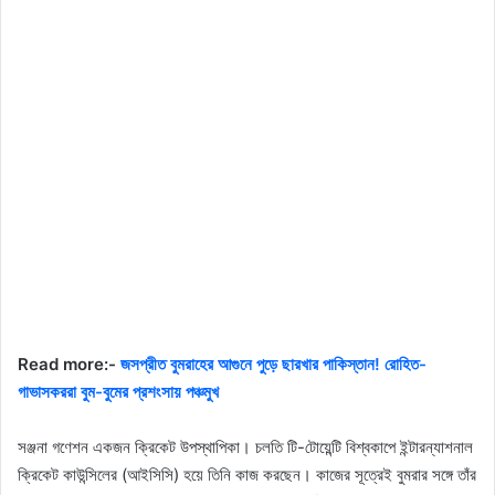
Read more:-
জসপ্রীত বুমরাহের আগুনে পুড়ে ছারখার পাকিস্তান! রোহিত-
গাভাসকররা বুম-বুমের প্রশংসায় পঞ্চমুখ
সঞ্জনা গণেশন একজন ক্রিকেট উপস্থাপিকা। চলতি টি-টোয়েন্টি বিশ্বকাপে ইন্টারন্যাশনাল
ক্রিকেট কাউন্সিলের (আইসিসি) হয়ে তিনি কাজ করছেন। কাজের সূত্রেই বুমরার সঙ্গে তাঁর