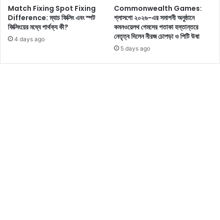
নে
Match Fixing Spot Fixing
Commonwealth Games:
স
Difference: ম্যাচ ফিক্সিং এবং স্পট
গ্লাসগো ২০২৬-এর সমাপনী অনুষ্ঠানে
ক
ফিক্সিংয়ের মধ্যে পার্থক্য কী?
কমনওয়েলথ গেমসের পতাকা হস্তান্তরে
লে
নেতৃত্ব দিলেন নীরজ চোপড়া ও পিটি উষা
4 days ago
র
5 days ago
অ
ল
ক্ষ্যে
এ
ক
র
হ
স্য
ম
য়
প্রা
ণী
!
হা
ড়
হি
ম