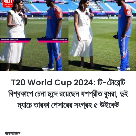
o
a
w
n
o
e
n
m
X
a
i
l
T20 World Cup 2024: টি-টোয়েন্টি
বিশ্বকাপে চেনা ছন্দে রয়েছেন যশপ্রীত বুমরা, দুই
ম্যাচে তারকা পেসারের সংগ্রহ ৫ উইকেট
হাইলাইটস: