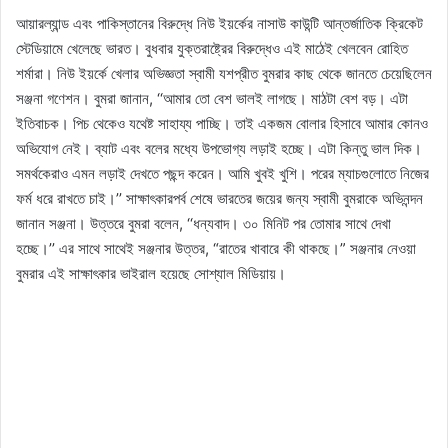
আয়ারল্যান্ড এবং পাকিস্তানের বিরুদ্ধে নিউ ইয়র্কের নাসাউ কাউন্টি আন্তর্জাতিক ক্রিকেট
স্টেডিয়ামে খেলেছে ভারত। বুধবার যুক্তরাষ্ট্রের বিরুদ্ধেও এই মাঠেই খেলবেন রোহিত
শর্মারা। নিউ ইয়র্কে খেলার অভিজ্ঞতা স্বামী যশপ্রীত বুমরার কাছ থেকে জানতে চেয়েছিলেন
সঞ্জনা গণেশন। বুমরা জানান, ‘‘আমার তো বেশ ভালই লাগছে। মাঠটা বেশ বড়। এটা
ইতিবাচক। পিচ থেকেও যথেষ্ট সাহায্য পাচ্ছি। তাই একজম বোলার হিসাবে আমার কোনও
অভিযোগ নেই। ব্যাট এবং বলের মধ্যে উপভোগ্য লড়াই হচ্ছে। এটা কিন্তু ভাল দিক।
সমর্থকেরাও এমন লড়াই দেখতে পছন্দ করেন। আমি খুবই খুশি। পরের ম্যাচগুলোতে নিজের
ফর্ম ধরে রাখতে চাই।’’ সাক্ষাৎকারপর্ব শেষে ভারতের জয়ের জন্য স্বামী বুমরাকে অভিনন্দন
জানান সঞ্জনা। উত্তরে বুমরা বলেন, ‘‘ধন্যবাদ। ৩০ মিনিট পর তোমার সাথে দেখা
হচ্ছে।’’ এর সাথে সাথেই সঞ্জনার উত্তর, “রাতের খাবারে কী থাকছে।” সঞ্জনার নেওয়া
বুমরার এই সাক্ষাৎকার ভাইরাল হয়েছে সোশ্যাল মিডিয়ায়।