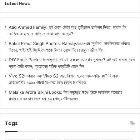
র
Latest News
ই
ল
ভি
Atiq Ahmed Family: দুই ছেলে জেলে আর তৃতীয়জন দুর্ঘটনায় নিহত, জানেন কি
ডি
আতিক আহমেদের পরিবারে কারা কারা আছেন?
ও
Rakul Preet Singh Photos: Ramayana-এর ‘শূর্পণখা’ সাহসিকতার পরিচয়
দিলেন, থাই-হাই স্লিট পোশাকে কিলার পোজ দিলেন রাকুল প্রীত সিং
DIY Face Packs: তৈলাক্ত ও চটচটে ত্বকের সমস্যায় ভুগছেন? এই ৩টি ঘরোয়া ফেস
প্যাক তৈরি করুন, প্রয়োগের সঠিক পদ্ধতিটি জেনে নিন
Vivo S2: ভারতে লঞ্চ Vivo S2-এর, বিশাল ৭,০৫০এমএএইচ ব্যাটারি এবং
ডাইমেনসিটি ৭৩৬০-টার্বো চিপসেট নিয়ে ফিরল S-সিরিজ
Malaika Arora Bikini Looks: নীল সমুদ্রের মাঝে ইয়টে মালাইকা অরোরার
গ্ল্যামারাস অবতার দেখে চক্ষু চড়কগাছ নেটিজেনদের
Tags