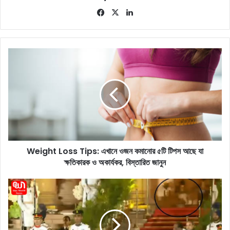
Fa
X
Lin
ce
ke
bo
dIn
ok
W
e
i
g
h
t
L
o
s
Weight Loss Tips: এখানে ওজন কমানোর ৫টি টিপস আছে যা
s
ক্ষতিকারক ও অকার্যকর, বিস্তারিত জানুন
T
i
p
R
s
a
:
s
এ
h
খা
t