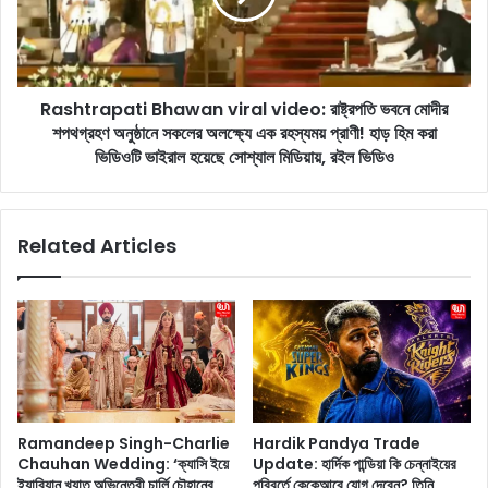
নে
r
ও
a
জ
p
ন
a
ক
Rashtrapati Bhawan viral video: রাষ্ট্রপতি ভবনে মোদীর
t
মা
শপথগ্রহণ অনুষ্ঠানে সকলের অলক্ষ্যে এক রহস্যময় প্রাণী! হাড় হিম করা
i
নো
B
ভিডিওটি ভাইরাল হয়েছে সোশ্যাল মিডিয়ায়, রইল ভিডিও
র
h
৫
a
টি
w
Related Articles
টি
a
প
n
স
v
আ
i
ছে
r
যা
a
ক্ষ
l
তি
v
কা
i
Ramandeep Singh-Charlie
Hardik Pandya Trade
র
d
Chauhan Wedding: ‘ক্যাসি ইয়ে
Update: হার্দিক পান্ডিয়া কি চেন্নাইয়ের
ক
e
ইয়ারিয়ান খ্যাত অভিনেত্রী চার্লি চৌহানের
পরিবর্তে কেকেআরে যোগ দেবেন? তিনি