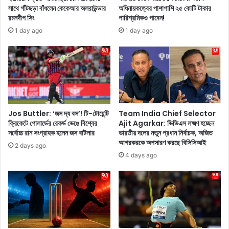
ও
o
সাথে গাঁটছড়া বাঁধলেন কেকেআর অলরাউন্ডার
অধিনায়কত্বের পাশাপাশি ২৫ কোটি টাকার
অ
:
রমনদীপ সিং
পারিশ্রমিকও পাবেন!
কা
রা
1 day ago
1 day ago
র্য
ষ্ট্র
ক
প
র
তি
,
ভ
বি
ব
স্তা
নে
রি
মো
ত
দী
Jos Buttler: ‘জস দ্য বস’! টি-টোয়েন্টি
Team India Chief Selector
জা
ক্রিকেটে পোলার্ডের রেকর্ড ভেঙে বিশ্বের
Ajit Agarkar: ভিভিএস লক্ষ্মণ হচ্ছেন
র
সর্বোচ্চ রান সংগ্রাহক হলেন জস বাটলার
ভারতীয় দলের নতুন প্রধান নির্বাচক, অজিত
নু
শ
আগরকরকে অপসারণ করছে বিসিসিআই
ন
প
2 days ago
থ
4 days ago
গ্র
হ
ণ
অ
নু
ষ্ঠা