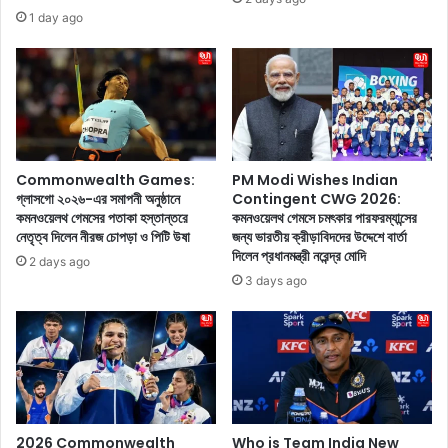
ক
‘
1 day ago
রে
আ
ছে
ব
স
গা
ক
রি
লে
নী
র
তি
মা
ম
Commonwealth Games:
PM Modi Wishes Indian
লা
গ্লাসগো ২০২৬-এর সমাপনী অনুষ্ঠানে
Contingent CWG 2026:
কমনওয়েলথ গেমসের পতাকা হস্তান্তরে
কমনওয়েলথ গেমসে চমৎকার পারফরম্যান্সের
য়
নেতৃত্ব দিলেন নীরজ চোপড়া ও পিটি উষা
জন্য ভারতীয় ক্রীড়াবিদদের উদ্দেশে বার্তা
দি
দিলেন প্রধানমন্ত্রী নরেন্দ্র মোদি
ল্লি
2 days ago
র
3 days ago
মু
খ্য
ম
ন্ত্রী
হু
ম
কি
2026 Commonwealth
Who is Team India New