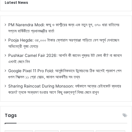
Latest News
PM Narendra Modi: জম্মু ও কাশ্মীরের জন্য এক নতুন যুগ, ৩৭০ ধারা বাতিলের
সপ্তম বার্ষিকীতে প্রধানমন্ত্রীর বার্তা
Pooja Hegde: ৩৫,০০০ টাকার ফ্লোরাল অরগ্যাঞ্জা শাড়িতে বেশ অপূর্ব দেখাচ্ছেন
অভিনেত্রী পূজা হেগড়ে
Pushkar Camel Fair 2026: আপনি কী জানেন পুষ্কর উট মেলা কী? না জানলে
এখনই জেনে নিন
Google Pixel 11 Pro Fold: আনুষ্ঠানিকভাবে উন্মোচনের ঠিক আগেই প্রকাশ পেল
গুগল পিক্সেল ১১ প্রো ফোল্ড, জানাল আকর্ষণীয় সব তথ্য
Sharing Raincoat During Monsoon: বর্ষাকালে অন্যের রেইনকোট ব্যবহার
করেন? ত্বকে সংক্রমণ হওয়ার আগে কিছু গুরুত্বপূর্ণ বিষয় জেনে রাখুন
Tags