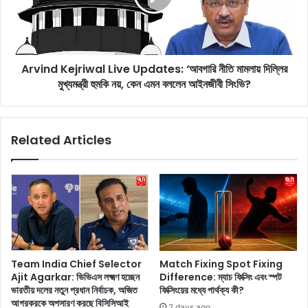
ক
d
ছে
K
ন
e
রো
j
হি
Arvind Kejriwal Live Updates: ‘আবগারি নীতি মামলায় দিল্লির
r
ত
মুখ্যমন্ত্রী হুমকি নয়, কেন এমন বললেন আইনজীবী সিংভি?
i
শ
w
র্মা
a
!
l
Related Articles
ফ্র্যা
L
ঞ্চা
i
ই
v
জি
e
র
U
ব
p
ক্ত
d
ব্য
a
ম
t
Team India Chief Selector
Match Fixing Spot Fixing
ন
e
Ajit Agarkar: ভিভিএস লক্ষ্মণ হচ্ছেন
Difference: ম্যাচ ফিক্সিং এবং স্পট
জ
s
ভারতীয় দলের নতুন প্রধান নির্বাচক, অজিত
ফিক্সিংয়ের মধ্যে পার্থক্য কী?
য়
:
আগরকরকে অপসারণ করছে বিসিসিআই
2 days ago