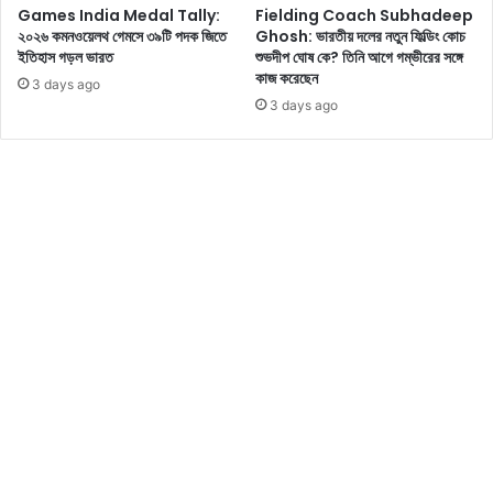
ন
Games India Medal Tally:
Fielding Coach Subhadeep
য়
২০২৬ কমনওয়েলথ গেমসে ৩৯টি পদক জিতে
Ghosh: ভারতীয় দলের নতুন ফিল্ডিং কোচ
,
ইতিহাস গড়ল ভারত
শুভদীপ ঘোষ কে? তিনি আগে গম্ভীরের সঙ্গে
কে
কাজ করেছেন
3 days ago
ন
3 days ago
এ
ম
ন
ব
ল
লে
ন
আ
ই
ন
জী
বী
সিং
ভি
?