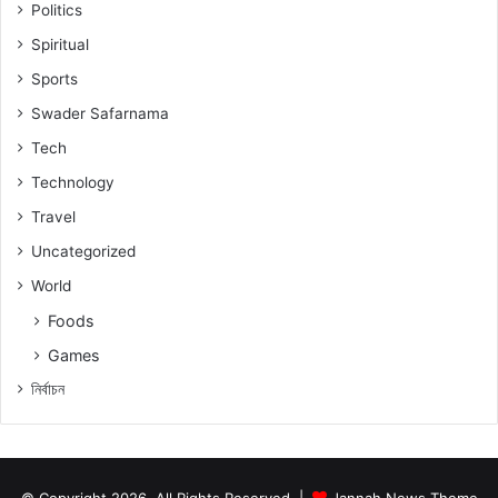
Politics
Spiritual
Sports
Swader Safarnama
Tech
Technology
Travel
Uncategorized
World
Foods
Games
নিৰ্বাচন
© Copyright 2026, All Rights Reserved |
Jannah News Theme