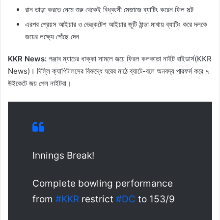
রান তাড়া করতে নেমে শুরু থেকেই বিধ্বংসী মেজাজে ব্যাটিং করেন ফিল সল্ট
এরপর শ্রেয়স আইয়ার ও ভেঙ্কটেশ আইয়ার জুটি ঠান্ডা মাথায় ব্যাটিং করে দলকে
জয়ের লক্ষ্যে পোঁছে দেন
KKR News:
পঞ্জাব ম্যাচের ধাক্কা সামলে জয়ে ফিরল কলকাতা নাইট রাইডার্স(KKR
News)। দিল্লি ক্যাপিটালসের বিরুদ্ধে ঘরের মাঠে ব্যাটে-বলে অনবদ্য পারফর্ম করে ৭
উইকেটে জয় পেল নাইটরা।
Innings Break!
Complete bowling performance
from
#KKR
restrict
#DC
to 153/9