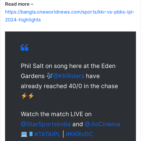
Read more –
https://bangla.oneworldnews.com/sports/kkr-vs-pbks-ipl-
2024-highlights
Phil Salt on song here at the Eden
Gardens
@KKRiders
have
already reached 40/0 in the chase
Watch the match LIVE on
@StarSportsIndia
and
@JioCinema
#TATAIPL
|
#KKRvDC