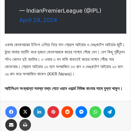
— IndianPremierLeague (@IPL)
April 29, 2024
এরপর কেকেআরের ইনিংস এগিয়ে নিয়ে যান শ্রেয়স আইয়ার ও ভেঙ্কটেশ আইয়ার জুটি।
ঠান্ডা মাথায় ব্যাটিং করে দুজনে কেকেআরকে জয়ের লক্ষ্যে পৌছে দেন। বেশ কিছু দৃষ্টিনন্দন
শটও খেলেন দুই ব্যাটার। ৩ ওভার ৩ বল বাকি থাকতেই জয়ের লক্ষ্যে পৌঁছে যায়
কেকেআর। শ্রেয়স আইয়ার ২৩ বলে অপরাজিত ৩৩ রান ও ভেঙ্কটেশ আইয়ার ২৩ বলে
২৬ রান করে অপরাজিত থাকেন (KKR News)।
আইপিএল সংক্রান্ত সমস্ত তথ্য পেতে ওয়ান ওয়ার্ল্ড নিউজ বাংলার সাথে যুক্ত থাকুন।
Facebook
X
LinkedIn
Pinterest
Reddit
Messenger
WhatsApp
Telegram
Share via Email
Print