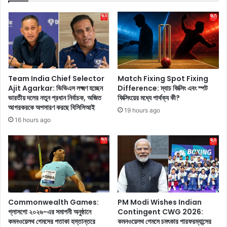
উ
c
প
i
ল
a
ক্ষ্যে
l
জে
E
নে
d
নি
i
Team India Chief Selector
Match Fixing Spot Fixing
ন
t
Ajit Agarkar: ভিভিএস লক্ষ্মণ হচ্ছেন
Difference: ম্যাচ ফিক্সিং এবং স্পট
হি
i
ভারতীয় দলের নতুন প্রধান নির্বাচক, অজিত
ফিক্সিংয়ের মধ্যে পার্থক্য কী?
ট
o
আগরকরকে অপসারণ করছে বিসিসিআই
19 hours ago
ম্যা
n
16 hours ago
নে
:
র
ল
কে
ঞ্চ
রি
হ
য়া
ল
রে
N
র
o
সে
t
Commonwealth Games:
PM Modi Wishes Indian
রা
h
গ্লাসগো ২০২৬-এর সমাপনী অনুষ্ঠানে
Contingent CWG 2026:
৫
কমনওয়েলথ গেমসের পতাকা হস্তান্তরে
কমনওয়েলথ গেমসে চমৎকার পারফরম্যান্সের
i