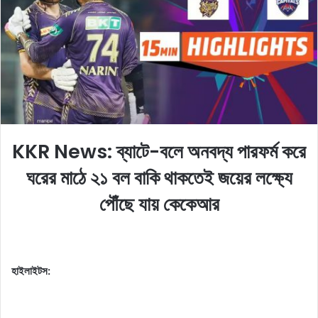
o
e
n
m
X
a
i
l
KKR News: ব্যাটে-বলে অনবদ্য পারফর্ম করে
ঘরের মাঠে ২১ বল বাকি থাকতেই জয়ের লক্ষ্যে
পৌঁছে যায় কেকেআর
হাইলাইটস: