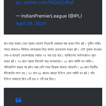
pic.twitter.com/fAQiG2rRwf
— IndianPremierLeague (@IPL)
April 29, 2024
রান তাড়া করতে নেমে প্রথম থেকেই বিধ্বংসী মেজাজে শুরু করেন ফিল সল্ট। সুনীল নারিন
শান্ত থাকলেও দিল্লির বোলারদের নিয়ে কার্যত ছেলেখেলা করেন সল্ট। সেই সুবাদে পাওয়ার
প্লে-র মধ্যেই কেকেআরের স্কোর ৭৫ পার হয়ে যায়। ব্যক্তিগত অর্ধশতরানও পূরণ
করেন সল্ট। ৭৯ রানে প্রথম উইকেট পড়ে কলকাতার। ১৫ রানে আউট হন নারিন।
পার্টনারশিপ ভাঙার পর সল্টও আর বেশি সময় ক্রিজে থাকতে পারেননি। ৯৬ রানে দ্বিতীয়
উইকেটের পতন হয়। ৩৩ বলে ৬৮ রানের ঝোড়ো ইনিংস খেলে আউট হন সল্ট। তাঁর
ইনিংস সাজানো ছিল ৫টি ছয় ও ৭টি চার দিয়ে।