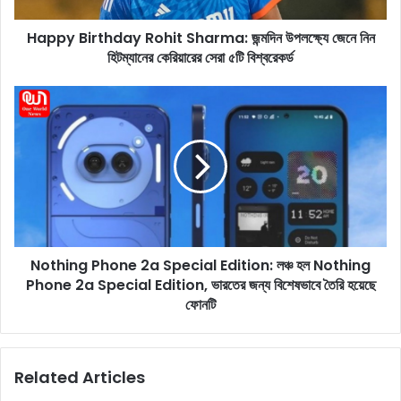
t
Happy Birthday Rohit Sharma: জন্মদিন উপলক্ষ্যে জেনে নিন
h
হিটম্যানের কেরিয়ারের সেরা ৫টি বিশ্বরেকর্ড
d
a
y
N
R
o
o
t
h
h
i
i
t
n
S
g
h
P
a
h
r
Nothing Phone 2a Special Edition: লঞ্চ হল Nothing
o
m
Phone 2a Special Edition, ভারতের জন্য বিশেষভাবে তৈরি হয়েছে
n
a
e
ফোনটি
:
2
জ
a
ন্ম
S
Related Articles
দি
p
ন
e