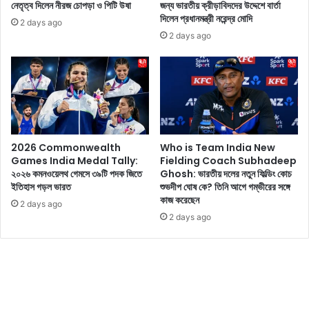
নেতৃত্ব দিলেন নীরজ চোপড়া ও পিটি উষা
জন্য ভারতীয় ক্রীড়াবিদদের উদ্দেশে বার্তা
টি
n
দিলেন প্রধানমন্ত্রী নরেন্দ্র মোদি
বি
g
2 days ago
শ্ব
P
2 days ago
রে
h
ক
o
র্ড
n
e
2
a
S
2026 Commonwealth
Who is Team India New
p
Games India Medal Tally:
Fielding Coach Subhadeep
e
২০২৬ কমনওয়েলথ গেমসে ৩৯টি পদক জিতে
Ghosh: ভারতীয় দলের নতুন ফিল্ডিং কোচ
c
ইতিহাস গড়ল ভারত
শুভদীপ ঘোষ কে? তিনি আগে গম্ভীরের সঙ্গে
i
কাজ করেছেন
2 days ago
a
2 days ago
l
E
d
i
t
i