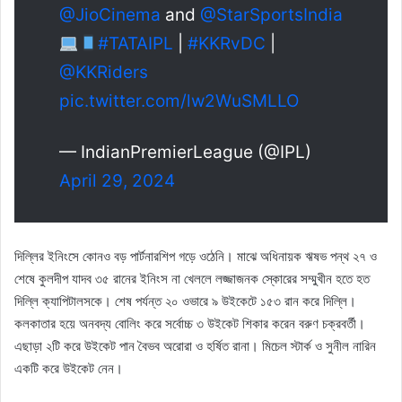
@JioCinema
and
@StarSportsIndia
#TATAIPL
|
#KKRvDC
|
@KKRiders
pic.twitter.com/lw2WuSMLLO
— IndianPremierLeague (@IPL)
April 29, 2024
দিল্লির ইনিংসে কোনও বড় পার্টনারশিপ গড়ে ওঠেনি। মাঝে অধিনায়ক ঋষভ পন্থ ২৭ ও
শেষে কুলদীপ যাদব ৩৫ রানের ইনিংস না খেললে লজ্জাজনক স্কোরের সম্মুখীন হতে হত
দিল্লি ক্যাপিটালসকে। শেষ পর্যন্ত ২০ ওভারে ৯ উইকেটে ১৫৩ রান করে দিল্লি।
কলকাতার হয়ে অনবদ্য বোলিং করে সর্বোচ্চ ৩ উইকেট শিকার করেন বরুণ চক্রবর্তী।
এছাড়া ২টি করে উইকেট পান বৈভব অরোরা ও হর্ষিত রানা। মিচেল স্টার্ক ও সুনীল নারিন
একটি করে উইকেট নেন।