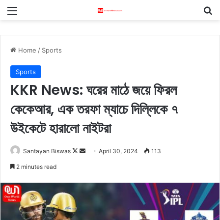
Menu
S
Home
/
Sports
Sports
KKR News: ঘরের মাঠে জয়ে ফিরল
কেকেআর, এক তরফা ম্যাচে দিল্লিকে ৭
উইকেটে হারালো নাইটরা
Santayan Biswas
F
S
April 30, 2024
113
o
e
2 minutes read
l
n
l
d
o
a
w
n