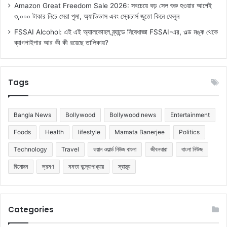
Amazon Great Freedom Sale 2026: সবচেয়ে বড় সেল শুরু হওয়ার আগেই
৩,০০০ টাকার নিচে সেরা পুমা, অ্যাডিডাস এবং স্কেচার্স জুতো কিনে ফেলুন
FSSAI Alcohol: এই এই অ্যালকোহল ব্র্যান্ডে নিষেধাজ্ঞা FSSAI-এর, ওল্ড মঙ্ক থেকে
ব্যাগপাইপার আর কী কী রয়েছে তালিকায়?
Tags
Bangla News
Bollywood
Bollywood news
Entertainment
Foods
Health
lifestyle
Mamata Banerjee
Politics
Technology
Travel
ওয়ান ওয়ার্ল্ড নিউজ বাংলা
জীবনধারা
বাংলা নিউজ
বিনোদন
ভ্রমণ
মমতা বন্দ্যোপাধ্যায়
স্বাস্থ্য
Categories