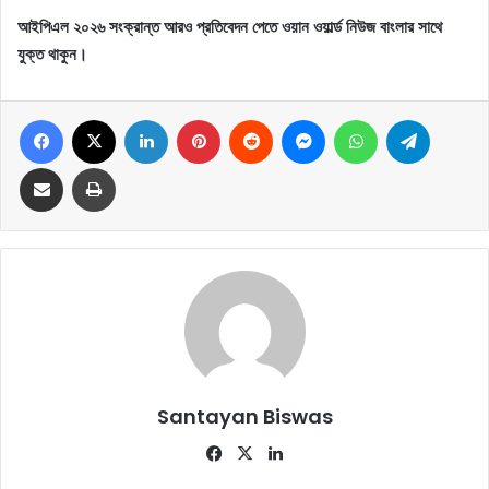
আইপিএল ২০২৬ সংক্রান্ত আরও প্রতিবেদন পেতে ওয়ান ওয়ার্ল্ড নিউজ বাংলার সাথে
যুক্ত থাকুন।
Facebook
X
LinkedIn
Pinterest
Reddit
Messenger
WhatsApp
Telegram
Share via Email
Print
Santayan Biswas
Fa
X
Lin
ce
ke