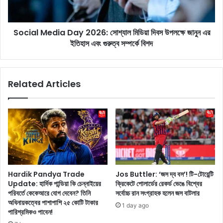
M
n
e
m
d
e
Social Media Day 2026: সোশ্যাল মিডিয়া দিবস উপলক্ষে জানুন এর
i
n
ইতিহাস এবং গুরুত্ব সম্পর্কে বিশদ
a
t
D
:
a
ট
y
Related Articles
লি
2
উ
0
ড
2
এ
6
বং
:
ঢা
সো
লি
শ্যা
উ
ল
ডে
মি
Hardik Pandya Trade
Jos Buttler: ‘জস দ্য বস’! টি-টোয়েন্টি
র
ডি
Update: হার্দিক পান্ডিয়া কি চেন্নাইয়ের
ক্রিকেটে পোলার্ডের রেকর্ড ভেঙে বিশ্বের
গ্ল্যা
য়া
পরিবর্তে কেকেআরে যোগ দেবেন? তিনি
সর্বোচ্চ রান সংগ্রাহক হলেন জস বাটলার
মা
দি
অধিনায়কত্বের পাশাপাশি ২৫ কোটি টাকার
1 day ago
রা
ব
পারিশ্রমিকও পাবেন!
স
স