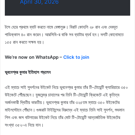
April 30, 2026
টসে হেরে প্রথমে ব্যাট করতে নামে বেঙ্গালুরু। বিরাট কোহলি ২৮ রান এবং দেবদূত
পাডিক্কাল ৪০ রান করেন। আরসিবি-র বাকি সব ব্যাটার ব্যর্থ হন। দলটি কোনোমতে
১৫৫ রান করতে সক্ষম হয়।
We’re now on WhatsApp –
Click to join
ভুবনেশ্বর কুমার ইতিহাস গড়লেন
এই ম্যাচে সাই সুদর্শনের উইকেট নিয়ে ভুবনেশ্বর কুমার তাঁর টি-টোয়েন্টি ক্যারিয়ারে ৩৫০
উইকেটে পৌঁছেছেন। যুজবেন্দ্র চাহালের পর তিনি টি-টোয়েন্টি ক্রিকেটে এই কৃতিত্ব
অর্জনকারী দ্বিতীয় ভারতীয়। ভুবনেশ্বর কুমার তাঁর ৩২৫তম ম্যাচে ৩৫০ উইকেটের
মাইলস্টোনে পৌঁছান। গুজরাট টাইটান্সের বিরুদ্ধে এই ম্যাচে তিনি সাই সুদর্শন, শুভমান
গিল এবং জস বাটলারের উইকেট নিয়ে তাঁর মোট টি-টোয়েন্টি আন্তর্জাতিক উইকেটের
সংখ্যা ৩৫২-এ নিয়ে যান।