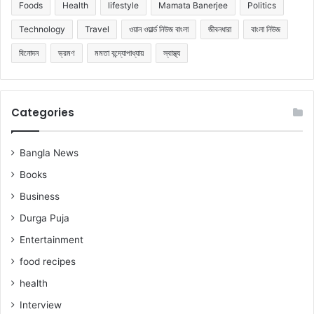
Foods
Health
lifestyle
Mamata Banerjee
Politics
Technology
Travel
ওয়ান ওয়ার্ল্ড নিউজ বাংলা
জীবনধারা
বাংলা নিউজ
বিনোদন
ভ্রমণ
মমতা বন্দ্যোপাধ্যায়
স্বাস্থ্য
Categories
Bangla News
Books
Business
Durga Puja
Entertainment
food recipes
health
Interview