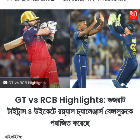
o
e
l
n
l
d
o
a
w
n
o
e
n
m
X
a
i
l
GT vs RCB Highlights
GT vs RCB Highlights: গুজরাট
টাইটান্স ৪ উইকেটে রয়্যাল চ্যালেঞ্জার্স বেঙ্গালুরুকে
পরাজিত করেছে
হাইলাইটস: