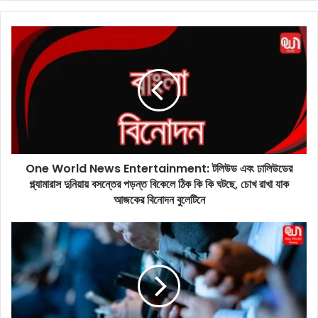
bo
dIn
ok
O
n
e
W
o
r
l
d
N
One World News Entertainment: টলিউড এবং ঢালিউডের
e
গ্ল্যামারাস দুনিয়ায় বসন্তের পড়ন্ত বিকেলে ঠিক কি কি ঘটছে, চোখ রাখা যাক
w
s
আজকের বিনোদন বুলেটিনে
E
n
S
t
o
e
c
r
i
t
a
a
l
i