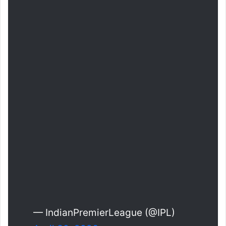
— IndianPremierLeague (@IPL)