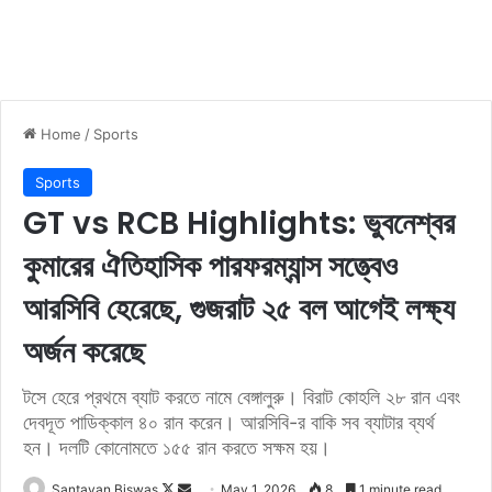
Home
/
Sports
Sports
GT vs RCB Highlights: ভুবনেশ্বর
কুমারের ঐতিহাসিক পারফরম্যান্স সত্ত্বেও
আরসিবি হেরেছে, গুজরাট ২৫ বল আগেই লক্ষ্য
অর্জন করেছে
টসে হেরে প্রথমে ব্যাট করতে নামে বেঙ্গালুরু। বিরাট কোহলি ২৮ রান এবং
দেবদূত পাডিক্কাল ৪০ রান করেন। আরসিবি-র বাকি সব ব্যাটার ব্যর্থ
হন। দলটি কোনোমতে ১৫৫ রান করতে সক্ষম হয়।
Santayan Biswas
F
S
May 1, 2026
8
1 minute read