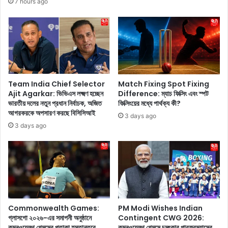
7 hours ago
দু
উ
নি
প
য়া
ল
য়
ক্ষে
ব
জা
স
নু
ন্তে
ন
র
এ
Team India Chief Selector
Match Fixing Spot Fixing
প
Ajit Agarkar: ভিভিএস লক্ষ্মণ হচ্ছেন
Difference: ম্যাচ ফিক্সিং এবং স্পট
র
ভারতীয় দলের নতুন প্রধান নির্বাচক, অজিত
ফিক্সিংয়ের মধ্যে পার্থক্য কী?
ড়
ই
আগরকরকে অপসারণ করছে বিসিসিআই
ন্ত
তি
3 days ago
বি
হা
3 days ago
কে
স
লে
এ
ঠি
বং
ক
গু
কি
রু
কি
ত্ব
ঘ
স
Commonwealth Games:
PM Modi Wishes Indian
ট
ম্প
গ্লাসগো ২০২৬-এর সমাপনী অনুষ্ঠানে
Contingent CWG 2026:
ছে
র্কে
কমনওয়েলথ গেমসের পতাকা হস্তান্তরে
কমনওয়েলথ গেমসে চমৎকার পারফরম্যান্সের