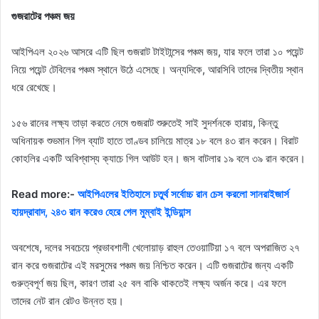
গুজরাটের পঞ্চম জয়
আইপিএল ২০২৬ আসরে এটি ছিল গুজরাট টাইটান্সের পঞ্চম জয়, যার ফলে তারা ১০ পয়েন্ট
নিয়ে পয়েন্ট টেবিলের পঞ্চম স্থানে উঠে এসেছে। অন্যদিকে, আরসিবি তাদের দ্বিতীয় স্থান
ধরে রেখেছে।
১৫৬ রানের লক্ষ্য তাড়া করতে নেমে গুজরাট শুরুতেই সাই সুদর্শনকে হারায়, কিন্তু
অধিনায়ক শুভমান গিল ব্যাট হাতে তাণ্ডব চালিয়ে মাত্র ১৮ বলে ৪৩ রান করেন। বিরাট
কোহলির একটি অবিশ্বাস্য ক্যাচে গিল আউট হন। জস বাটলার ১৯ বলে ৩৯ রান করেন।
Read more:-
আইপিএলের ইতিহাসে চতুর্থ সর্বোচ্চ রান চেস করলো সানরাইজার্স
হায়দ্রাবাদ, ২৪৩ রান করেও হেরে গেল মুম্বাই ইন্ডিয়ান্স
অবশেষে, দলের সবচেয়ে প্রভাবশালী খেলোয়াড় রাহুল তেওয়াটিয়া ১৭ বলে অপরাজিত ২৭
রান করে গুজরাটের এই মরসুমের পঞ্চম জয় নিশ্চিত করেন। এটি গুজরাটের জন্য একটি
গুরুত্বপূর্ণ জয় ছিল, কারণ তারা ২৫ বল বাকি থাকতেই লক্ষ্য অর্জন করে। এর ফলে
তাদের নেট রান রেটও উন্নত হয়।