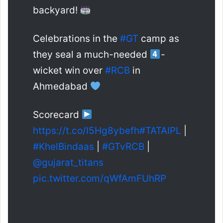
backyard!
Celebrations in the
#GT
camp as
they seal a much-needed
-
wicket win over
#RCB
in
Ahmedabad
Scorecard
https://t.co/I5Hg8ybefh
#TATAIPL
|
#KhelBindaas
|
#GTvRCB
|
@gujarat_titans
pic.twitter.com/qWfAmFUhRP