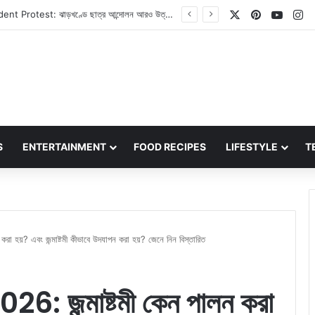
X
Pinterest
YouT
In
Love Marriage Tips: আপনার পরিবারের সদস্যরা কি লাভ ম্যারেজে রাজি নন? এই পাঁচটি উপায় আপনাকে সাহায্য করবে
S
ENTERTAINMENT
FOOD RECIPES
LIFESTYLE
T
হয়? এবং জন্মাষ্টমী কীভাবে উদযাপন করা হয়? জেনে নিন বিস্তারিত
জন্মাষ্টমী কেন পালন করা