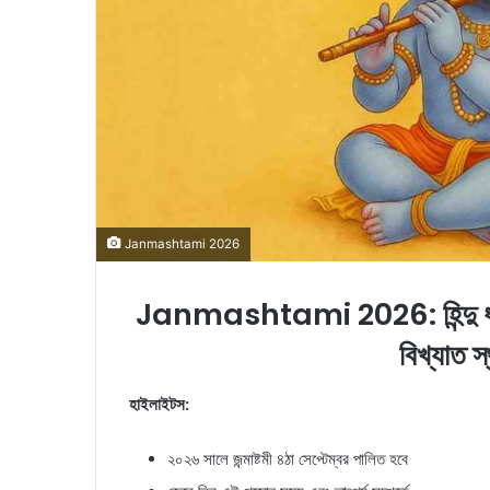
l
Janmashtami 2026
Janmashtami 2026: হিন্দু ধর্মে জন্
বিখ্যাত স্
হাইলাইটস:
২০২৬ সালে জন্মাষ্টমী ৪ঠা সেপ্টেম্বর পালিত হবে