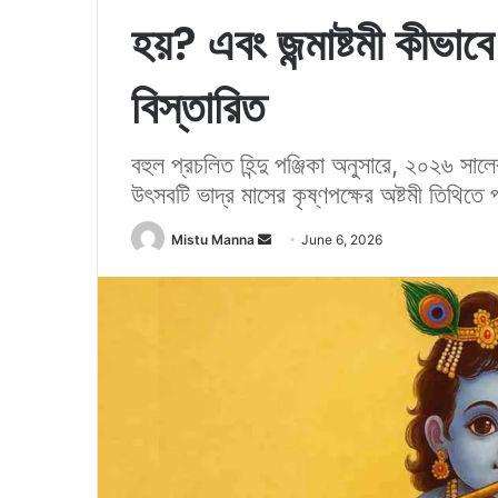
হয়? এবং জন্মাষ্টমী কীভা
বিস্তারিত
বহুল প্রচলিত হিন্দু পঞ্জিকা অনুসারে, ২০২৬ সালে
উৎসবটি ভাদ্র মাসের কৃষ্ণপক্ষের অষ্টমী তিথিতে
Mistu Manna
S
June 6, 2026
e
n
d
a
n
e
m
a
i