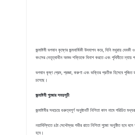
জন্মাষ্টমী ভগবান কৃষ্ণের জন্মবার্ষিকী উদযাপন করে, যিনি মথুরায় দেবকী 
কংসের নেতৃত্বাধীন অশুভ শক্তিকে বিনাশ করতে এবং পৃথিবীতে ন্যায় প্র
ভগবান কৃষ্ণ প্রেম, প্রজ্ঞা, করুণা এবং ভক্তির প্রতীক হিসেবে পূজিত 
চলেছে।
জন্মাষ্টমী পুজোর সময়সূচী
জন্মাষ্টমীর সবচেয়ে গুরুত্বপূর্ণ অনুষ্ঠানটি নিশিতা কাল নামে পরিচিত ম
নয়াদিল্লিতে ৪ঠা সেপ্টেম্বর গভীর রাতে নিশিতা পুজো অনুষ্ঠিত হবে বল
হবে।