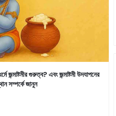
মাষ্টমীর গুরুত্ব? এবং জন্মাষ্টমী উদযাপনের
থান সম্পর্কে জানুন