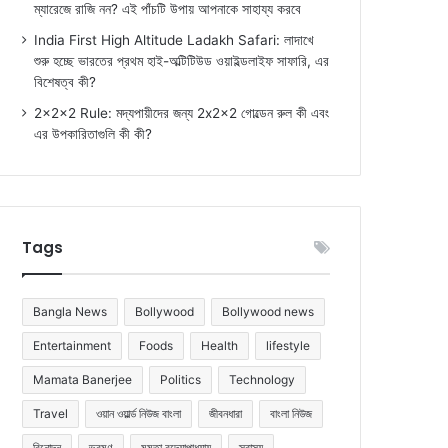
ম্যারেজে রাজি নন? এই পাঁচটি উপায় আপনাকে সাহায্য করবে
India First High Altitude Ladakh Safari: লাদাখে
শুরু হচ্ছে ভারতের প্রথম হাই-অল্টিটিউড ওয়াইল্ডলাইফ সাফারি, এর
বিশেষত্ব কী?
2x2x2 Rule: মদ্যপায়ীদের জন্য 2x2x2 গোল্ডেন রুল কী এবং
এর উপকারিতাগুলি কী কী?
Tags
Bangla News
Bollywood
Bollywood news
Entertainment
Foods
Health
lifestyle
Mamata Banerjee
Politics
Technology
Travel
ওয়ান ওয়ার্ল্ড নিউজ বাংলা
জীবনধারা
বাংলা নিউজ
বিনোদন
ভ্রমণ
মমতা বন্দ্যোপাধ্যায়
স্বাস্থ্য