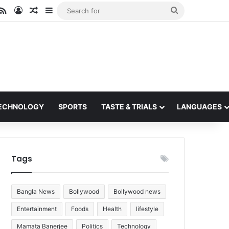
ube
stagram
RSS
Log In
Random Article
Sidebar
Search
for
ECHNOLOGY
SPORTS
TASTE & TRIALS
LANGUAGES
Tags
Bangla News
Bollywood
Bollywood news
Entertainment
Foods
Health
lifestyle
Mamata Banerjee
Politics
Technology