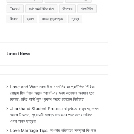
Travel
ওয়ান ওয়ার্ল্ড নিউজ বাংলা
জীবনধারা
বাংলা নিউজ
বিনোদন
ভ্রমণ
মমতা বন্দ্যোপাধ্যায়
স্বাস্থ্য
Latest News
Love and War: সঞ্জয় লীলা বনশালির বহু প্রতীক্ষিত পিরিয়ড
রোমান্স ফিল্ম “লাভ অ্যান্ড ওয়ার”-এর জন্য অপেক্ষার অবসান হতে
চলেছে, ছবির ফার্স্ট লুক প্রকাশ করতে চলেছেন নির্মাতারা
Jharkhand Student Protest: ঝাড়খণ্ডে ছাত্র আন্দোলন
আরও উত্তাল, মুখ্যমন্ত্রী হেমন্ত সোরেনের পদত্যাগের দাবিতে
এবার অনড় ছাত্ররা
Love Marriage Tips: আপনার পরিবারের সদস্যরা কি লাভ