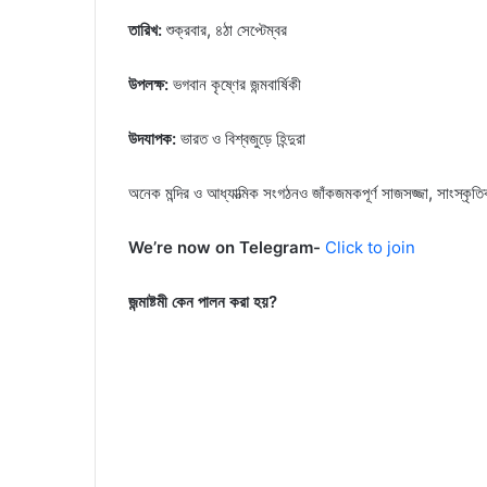
তারিখ:
শুক্রবার, ৪ঠা সেপ্টেম্বর
উপলক্ষ:
ভগবান কৃষ্ণের জন্মবার্ষিকী
উদযাপক:
ভারত ও বিশ্বজুড়ে হিন্দুরা
অনেক মন্দির ও আধ্যাত্মিক সংগঠনও জাঁকজমকপূর্ণ সাজসজ্জা, সাংস্কৃতিক 
We’re now on Telegram-
Click to join
জন্মাষ্টমী কেন পালন করা হয়?