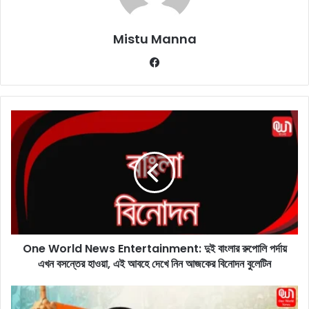
Mistu Manna
Fa
ce
bo
ok
O
n
e
W
o
r
l
d
N
One World News Entertainment: দুই বাংলার রুপোলি পর্দায়
e
এখন বসন্তের হাওয়া, এই আবহে দেখে নিন আজকের বিনোদন বুলেটিন
w
s
E
T
n
M