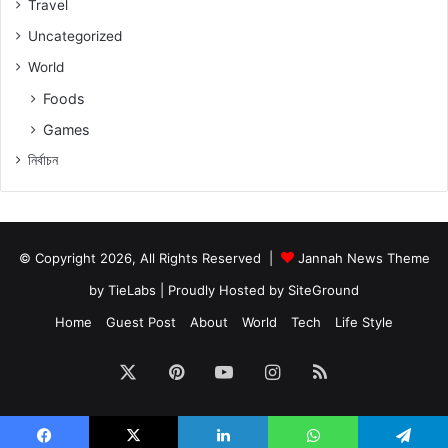
Travel
Uncategorized
World
Foods
Games
নিৰ্বাচন
© Copyright 2026, All Rights Reserved |
Jannah News Theme
by TieLabs
| Proudly Hosted by
SiteGround
Home
Guest Post
About
World
Tech
Life Style
X
Pinterest
YouTube
Instagram
RSS