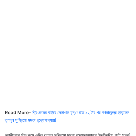
Read More-
স্ট্রংরুমের বাইরে স্লোগান যুদ্ধ! রাত ১২ টার পর গণনাকেন্দ্র ছাড়লেন
তৃণমূল সুপ্রিমো মমতা বন্দ্যোপাধ্যায়!
ভবানীপুরের স্ট্রংরুমে এদিন তৃণমূল সুপ্রিমো মমতা বন্দ্যোপাধ্যায়ের উপস্থিতির পরই সতর্ক