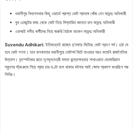
ভবানীপুর বিধানসভার কিছু ওয়ার্ডে প্রাপ্ত ভোট প্রসঙ্গে খোঁজ নেন শুভেন্দু অধিকারী
বুথ এজেন্টের কাছ থেকে ভোট নিয়ে বিস্তারিত জানতে চান শুভেন্দু অধিকারী
এরপরই দলীয় কর্মীদের নিয়ে জরুরি বৈঠকে ডাকেন শুভেন্দু অধিকারী
Suvendu Adhikari:
ইতিমধ্যেই রাজ্যে দু’দফায় মিটেছে ভোট গ্রহণ পর্ব। ৪ঠা মে
হবে ভোট গণনা। তবে কলকাতার ভবানীপুরে ভোটপর্ব মিটে যাওয়ার পরও কমেনি রাজনৈতিক
উত্তাপ। বৃহস্পতিবার রাতে তৃণমূলনেত্রী মমতা বন্দ্যোপাধ্যায় শাখাওয়াত মেমোরিয়াল
স্কুলের স্ট্রংরুমে গিয়ে প্রায় চার ঘণ্টা বসে থাকার ঘটনার পরই ক্ষোভ প্রকাশ করেছিল পদ্ম
শিবির।