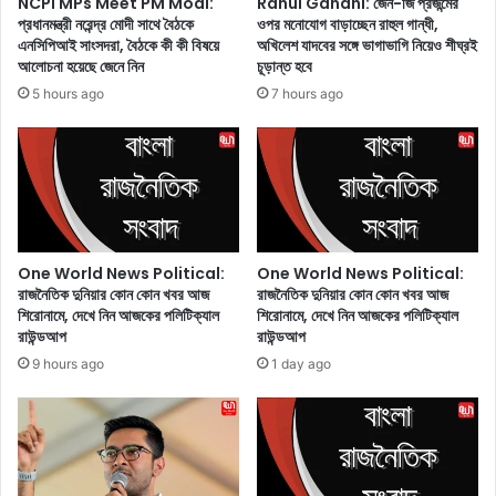
NCPI MPs Meet PM Modi:
Rahul Gandhi: জেন-জি প্রজন্মের
র্দা
i
প্রধানমন্ত্রী নরেন্দ্র মোদী সাথে বৈঠকে
ওপর মনোযোগ বাড়াচ্ছেন রাহুল গান্ধী,
য়
n
এনসিপিআই সাংসদরা, বৈঠকে কী কী বিষয়ে
অখিলেশ যাদবের সঙ্গে ভাগাভাগি নিয়েও শীঘ্রই
এ
g
আলোচনা হয়েছে জেনে নিন
চূড়ান্ত হবে
খ
:
5 hours ago
7 hours ago
ন
গ
ব
ণ
স
না
ন্তে
র
র
আ
হা
গে
ও
কা
য়া
লী
One World News Political:
One World News Political:
,
ঘা
রাজনৈতিক দুনিয়ার কোন কোন খবর আজ
রাজনৈতিক দুনিয়ার কোন কোন খবর আজ
এ
শিরোনামে, দেখে নিন আজকের পলিটিক্যাল
শিরোনামে, দেখে নিন আজকের পলিটিক্যাল
টে
রাউন্ডআপ
রাউন্ডআপ
ই
গু
আ
রু
9 hours ago
1 day ago
ব
ত্ব
হে
পূ
দে
র্ণ
খে
বৈ
নি
ঠ