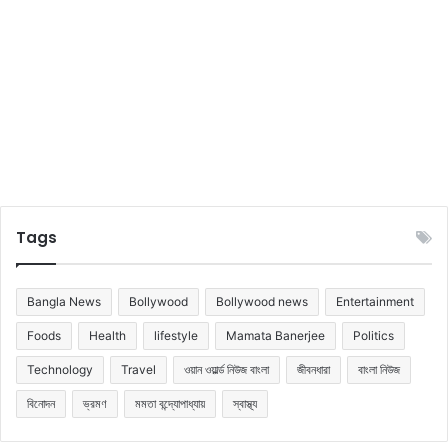
কৌ
শ
ল
তৃ
ণ
মূ
লে
র
?
Tags
Bangla News
Bollywood
Bollywood news
Entertainment
Foods
Health
lifestyle
Mamata Banerjee
Politics
Technology
Travel
ওয়ান ওয়ার্ল্ড নিউজ বাংলা
জীবনধারা
বাংলা নিউজ
বিনোদন
ভ্রমণ
মমতা বন্দ্যোপাধ্যায়
স্বাস্থ্য