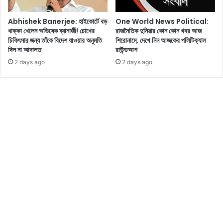
ন
ক
আ
সা
Abhishek Banerjee: হাইকোর্টে বড়
One World News Political:
জ
র
ধাক্কা খেলেন অভিষেক ব্যানার্জী! চোখের
রাজনৈতিক দুনিয়ার কোন কোন খবর আজ
কে
লে
চিকিৎসার জন্য তাঁকে বিদেশ যাওয়ার অনুমতি
শিরোনামে, দেখে নিন আজকের পলিটিক্যাল
র
ন
দিল না আদালত
রাউন্ডআপ
বি
ম
2 days ago
2 days ago
নো
ম
দ
তা
ন
-
বু
অ
লে
ভি
টি
ষে
ন
ক
,
কা
উ
ন্টিং
য়ে
কো
ন
র
ণ