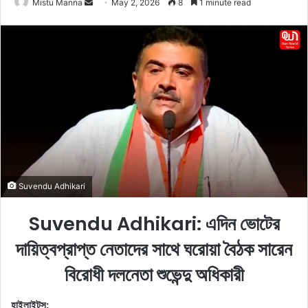
Mistu Manna
S
May 2, 2026
8
1 minute read
e
n
d
a
n
e
m
a
i
l
Suvendu Adhikari
Suvendu Adhikari: এদিন ভোটের
দায়িত্বপ্রাপ্ত নেতাদের সাথে ঘরোয়া বৈঠক সারেন
বিরোধী দলনেতা শুভেন্দু অধিকারী
হাইলাইটস: