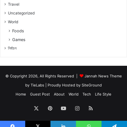
Travel
Uncategorized
World
Foods
Games
নিৰ্বাচন
© Copyright 2026, All Rights Reserved |
Jannah News Theme
by TieLabs
| Proudly Hosted by
SiteGround
Home
Guest Post
About
World
Tech
Life Style
X
Pinterest
YouTube
Instagram
RSS