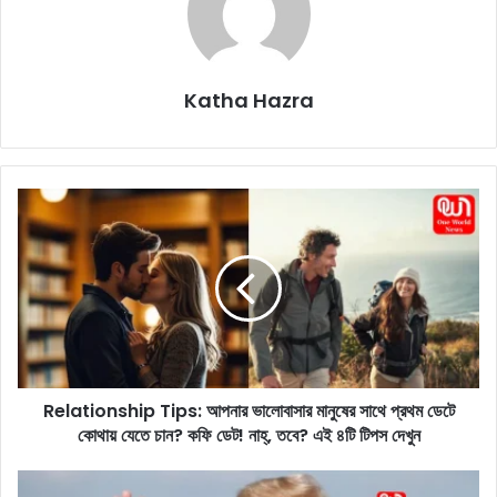
Katha Hazra
R
e
l
a
t
i
o
n
s
Relationship Tips: আপনার ভালোবাসার মানুষের সাথে প্রথম ডেটে
h
কোথায় যেতে চান? কফি ডেট! নাহ্, তবে? এই ৪টি টিপস দেখুন
i
p
T
D