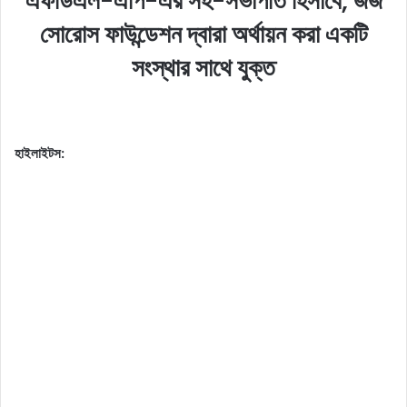
এফডিএল-এপি-এর সহ-সভাপতি হিসাবে, জর্জ
সোরোস ফাউন্ডেশন দ্বারা অর্থায়ন করা একটি
সংস্থার সাথে যুক্ত
হাইলাইটস: