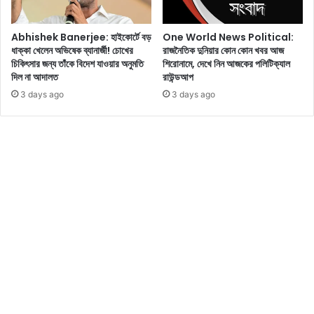
এ
ন
ই
ডো
Abhishek Banerjee: হাইকোর্টে বড়
One World News Political:
৪
না
ধাক্কা খেলেন অভিষেক ব্যানার্জী! চোখের
রাজনৈতিক দুনিয়ার কোন কোন খবর আজ
টি
ল্ড
চিকিৎসার জন্য তাঁকে বিদেশ যাওয়ার অনুমতি
শিরোনামে, দেখে নিন আজকের পলিটিক্যাল
টি
ট্রা
দিল না আদালত
রাউন্ডআপ
প
ম্প
3 days ago
3 days ago
স
দে
খু
ন