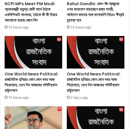
ক্যা
NCPI MPs Meet PM Modi:
Rahul Gandhi: জেন-জি প্রজন্মের
ডে
পি
প্রধানমন্ত্রী নরেন্দ্র মোদী সাথে বৈঠকে
ওপর মনোযোগ বাড়াচ্ছেন রাহুল গান্ধী,
টে
ট
এনসিপিআই সাংসদরা, বৈঠকে কী কী বিষয়ে
অখিলেশ যাদবের সঙ্গে ভাগাভাগি নিয়েও শীঘ্রই
কো
ল
আলোচনা হয়েছে জেনে নিন
চূড়ান্ত হবে
থা
হা
12 hours ago
14 hours ago
য়
ম
যে
লা
তে
কা
চা
রী
ন
দে
?
র
ক
ক্ষ
ফি
মা
One World News Political:
One World News Political:
ডে
ক
রাজনৈতিক দুনিয়ার কোন কোন খবর আজ
রাজনৈতিক দুনিয়ার কোন কোন খবর আজ
ট
শিরোনামে, দেখে নিন আজকের পলিটিক্যাল
শিরোনামে, দেখে নিন আজকের পলিটিক্যাল
রা
রাউন্ডআপ
রাউন্ডআপ
!
র
না
প্র
15 hours ago
2 days ago
হ্
তি
,
শ্রু
ত
তি
বে
দি
?
লে