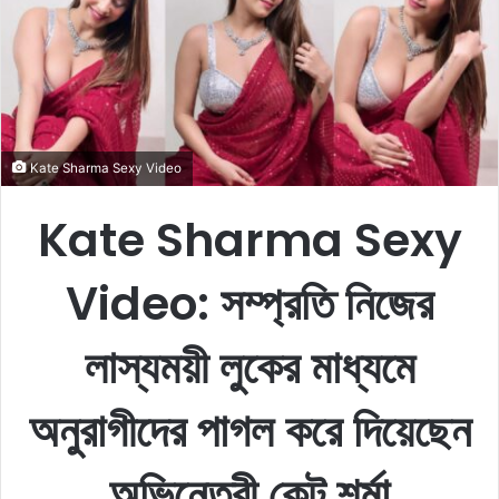
o
e
n
m
X
a
i
l
Kate Sharma Sexy Video
Kate Sharma Sexy
Video: সম্প্রতি নিজের
লাস্যময়ী লুকের মাধ্যমে
অনুরাগীদের পাগল করে দিয়েছেন
অভিনেত্রী কেট শর্মা