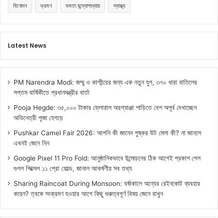
বিনোদন
ভ্রমণ
মমতা বন্দ্যোপাধ্যায়
স্বাস্থ্য
Latest News
PM Narendra Modi: জম্মু ও কাশ্মীরের জন্য এক নতুন যুগ, ৩৭০ ধারা বাতিলের
সপ্তম বার্ষিকীতে প্রধানমন্ত্রীর বার্তা
Pooja Hegde: ৩৫,০০০ টাকার ফ্লোরাল অরগ্যাঞ্জা শাড়িতে বেশ অপূর্ব দেখাচ্ছেন
অভিনেত্রী পূজা হেগড়ে
Pushkar Camel Fair 2026: আপনি কী জানেন পুষ্কর উট মেলা কী? না জানলে
এখনই জেনে নিন
Google Pixel 11 Pro Fold: আনুষ্ঠানিকভাবে উন্মোচনের ঠিক আগেই প্রকাশ পেল
গুগল পিক্সেল ১১ প্রো ফোল্ড, জানাল আকর্ষণীয় সব তথ্য
Sharing Raincoat During Monsoon: বর্ষাকালে অন্যের রেইনকোট ব্যবহার
করেন? ত্বকে সংক্রমণ হওয়ার আগে কিছু গুরুত্বপূর্ণ বিষয় জেনে রাখুন