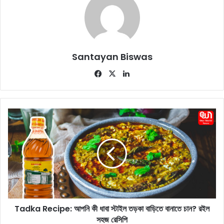
Santayan Biswas
Fa
X
Lin
ce
ke
bo
dIn
ok
T
a
d
k
a
R
e
c
i
Tadka Recipe: আপনি কী ধাবা স্টাইল তড়কা বাড়িতে বানাতে চান? রইল
p
সহজ রেসিপি
e