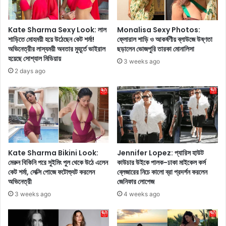
?
সে
র
র
ই
আ
Kate Sharma Sexy Look: লাল
Monalisa Sexy Photos:
ল
গু
শাড়িতে মোহময়ী হয়ে উঠেছেন কেট শর্মা!
ফ্লোরাল শাড়ি ও আকর্ষণীয় ব্লাউজে উষ্ণতা
স
নে
অভিনেত্রীর লাস্যময়ী অবতার মুহূর্তে ভাইরাল
ছড়ালেন ভোজপুরি তারকা মোনালিসা
হ
রু
হয়েছে সোশ্যাল মিডিয়ায়
3 weeks ago
জ
টি
2 days ago
রে
সেঁ
সি
কে
পি
খা
চ্ছে
ন
?
এ
ই
Kate Sharma Bikini Look:
Jennifer Lopez: প্যারিস হাউট
ভু
মেরুন বিকিনি পরে সুইমিং পুল থেকে উঠে এলেন
কাউচার উইকে পালক-ঢাকা মাইকেল কর্স
কেট শর্মা, সেক্সি পোজে ফটোশ্যুট করলেন
ব্লেজারের নিচে কালো ব্রা প্রদর্শন করলেন
লে
অভিনেত্রী
জেনিফার লোপেজ
ই
শ
3 weeks ago
4 weeks ago
রী
রে
র