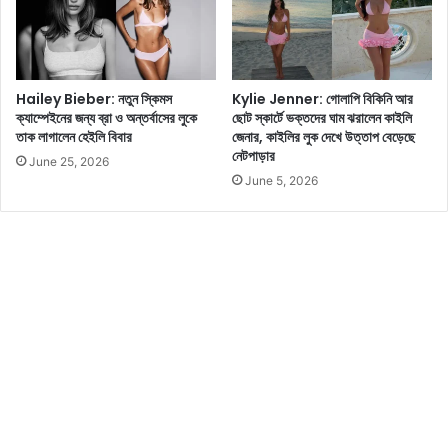
বা
রো
টা
বা
Hailey Bieber: নতুন স্কিমস
Kylie Jenner: গোলাপি বিকিনি আর
জ
ক্যাম্পেইনের জন্য ব্রা ও অন্তর্বাসের লুকে
ছোট স্কার্টে ভক্তদের ঘাম ঝরালেন কাইলি
বে
তাক লাগালেন হেইলি বিবার
জেনার, কাইলির লুক দেখে উত্তাপ বেড়েছে
!
নেটপাড়ার
June 25, 2026
June 5, 2026