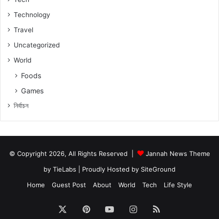
Technology
Travel
Uncategorized
World
Foods
Games
নিৰ্বাচন
© Copyright 2026, All Rights Reserved |
Jannah News Theme
by TieLabs
| Proudly Hosted by
SiteGround
Home
Guest Post
About
World
Tech
Life Style
X
Pinterest
YouTube
Instagram
RSS