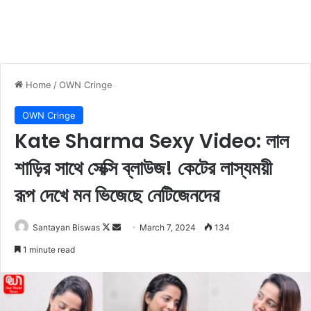
Home
/
OWN Cringe
OWN Cringe
Kate Sharma Sexy Video: লাল
শাড়ির সাথে সেক্সি ব্লাউজ! কেটের লাস্যময়ী
রূপ দেখে মন ভিজেছে নেটিজেনদের
Santayan Biswas
F
S
March 7, 2024
134
o
e
1 minute read
l
n
l
d
o
a
w
n