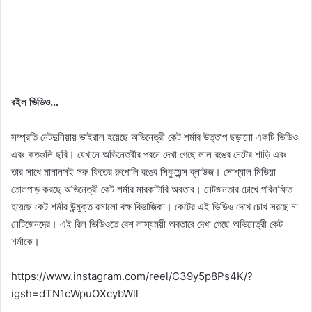
রইল ভিডিও…
সম্প্রতি নেটদুনিয়ায় ভাইরাল হয়েছে অভিনেত্রী কেট শর্মার উত্তাপ ছড়ানো একটি ভিডিও
এবং কতগুলি ছবি। যেখানে অভিনেত্রীর পরনে দেখা গেছে লাল রঙের নেটের শাড়ি এবং
তার সাথে মানানসই সরু ফিতের রুপোলি রঙের সিকুয়েন্স ব্লাউজ। সোশ্যাল মিডিয়া
তোলপাড় করছে অভিনেত্রী কেট শর্মার মারকাটারি অবতার। নেটজনতার চোখে পরিলক্ষিত
হয়েছে কেট শর্মার উন্মুক্ত রসালো বক্ষ বিভাজিকা। কেটের এই ভিডিও দেখে চোখ সরছে না
নেটিজেনদের। এই রিল ভিডিওতে বেশ লাস্যময়ী অবতারে দেখা গেছে অভিনেত্রী কেট
শর্মাকে।
https://www.instagram.com/reel/C39y5p8Ps4K/?
igsh=dTN1cWpuOXcybWll