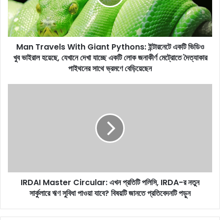
a
v
e
l
Man Travels With Giant Pythons: ইন্টারনেটে একটি ভিডিও
s
খুব ভাইরাল হয়েছে, যেখানে দেখা যাচ্ছে একটি লোক জনাকীর্ণ মেট্রোতে দৈত্যাকার
W
i
পাইথনের সাথে ভ্রমণে বেড়িয়েছেন
t
h
I
G
R
i
D
a
A
n
I
t
M
P
a
y
s
t
t
h
IRDAI Master Circular: এখন প্রতিটি পলিসি, IRDA-র নতুন
e
o
সার্কুলারে ঋণ সুবিধা পাওয়া যাবে? বিষয়টি জানতে প্রতিবেদনটি পড়ুন
r
n
C
s
i