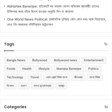
Abhishek Banerjee: হাইকোর্টে বড় ধাক্কা খেলেন অভিষেক ব্যানার্জী! চোখের
চিকিৎসার জন্য তাঁকে বিদেশ যাওয়ার অনুমতি দিল না আদালত
One World News Political: রাজনৈতিক দুনিয়ার কোন কোন খবর আজ শিরোনামে,
দেখে নিন আজকের পলিটিক্যাল রাউন্ডআপ
Tags
Bangla News
Bollywood
Bollywood news
Entertainment
Foods
Health
lifestyle
Mamata Banerjee
Politics
Technology
Travel
ওয়ান ওয়ার্ল্ড নিউজ বাংলা
জীবনধারা
বাংলা নিউজ
বিনোদন
ভ্রমণ
মমতা বন্দ্যোপাধ্যায়
স্বাস্থ্য
Categories