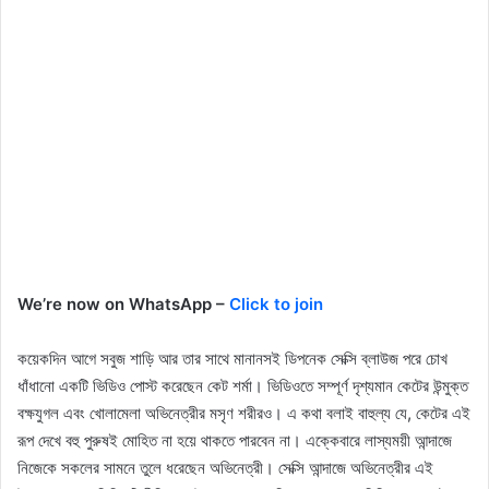
We’re now on WhatsApp –
Click to join
কয়েকদিন আগে সবুজ শাড়ি আর তার সাথে মানানসই ডিপনেক সেক্সি ব্লাউজ পরে চোখ
ধাঁধানো একটি ভিডিও পোস্ট করেছেন কেট শর্মা। ভিডিওতে সম্পূর্ণ দৃশ্যমান কেটের উন্মুক্ত
বক্ষযুগল এবং খোলামেলা অভিনেত্রীর মসৃণ শরীরও। এ কথা বলাই বাহুল্য যে, কেটের এই
রূপ দেখে বহু পুরুষই মোহিত না হয়ে থাকতে পারবেন না। এক্কেবারে লাস্যময়ী আন্দাজে
নিজেকে সকলের সামনে তুলে ধরেছেন অভিনেত্রী। সেক্সি আন্দাজে অভিনেত্রীর এই