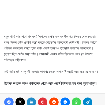
সবুজ শাড়ি আর সাথে মানানসই ডিপনেক সেক্সি লাল ব্লাউজ পরে কিলার পোজ দেওয়ার
সময় নিজের সেক্সি চেহারা ফ্লন্ট করতে ভোলেননি অভিনেত্রী কেট শর্মা। নিজের রসালো
শরীরকে ভক্তদের সামনে তুলে ধরার একটা সুযোগও হাতছাড়া করেননি অভিনেত্রী।
উন্মুক্ত ছিল কেটের মসৃন ভাঁজ। লাস্যময়ী কেটের গভীর ক্লিভেজ দেখে ঘুম উড়েছে
নেটপাড়ার বাসিন্দাদের।
কেট শর্মার এই লাস্যময়ী অবতার আপনার কেমন লাগলো? কমেন্ট করে আমাদের জানান।
বিনোদন জগতের আরও প্রতিবেদন পেতে ওয়ান ওয়ার্ল্ড নিউজ বাংলার সাথে যুক্ত থাকুন।
Facebook
X
LinkedIn
Pinterest
Reddit
Messenger
WhatsApp
Telegram