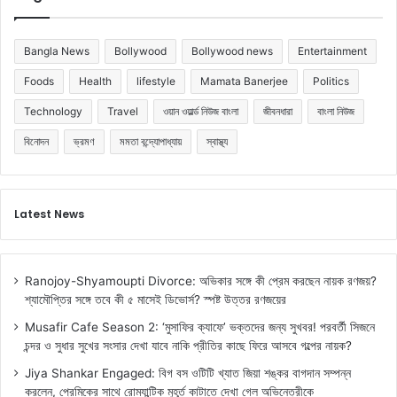
Bangla News
Bollywood
Bollywood news
Entertainment
Foods
Health
lifestyle
Mamata Banerjee
Politics
Technology
Travel
ওয়ান ওয়ার্ল্ড নিউজ বাংলা
জীবনধারা
বাংলা নিউজ
বিনোদন
ভ্রমণ
মমতা বন্দ্যোপাধ্যায়
স্বাস্থ্য
Latest News
Ranojoy-Shyamoupti Divorce: অভিকার সঙ্গে কী প্রেম করছেন নায়ক রণজয়?
শ্যামৌপ্তির সঙ্গে তবে কী ৫ মাসেই ডিভোর্স? স্পষ্ট উত্তর রণজয়ের
Musafir Cafe Season 2: ‘মুসাফির ক্যাফে’ ভক্তদের জন্য সুখবর! পরবর্তী সিজনে
চন্দর ও সুধার সুখের সংসার দেখা যাবে নাকি প্রীতির কাছে ফিরে আসবে গল্পের নায়ক?
Jiya Shankar Engaged: বিগ বস ওটিটি খ্যাত জিয়া শঙ্কর বাগদান সম্পন্ন
করলেন, প্রেমিকের সাথে রোম্যান্টিক মুহূর্ত কাটাতে দেখা গেল অভিনেত্রীকে