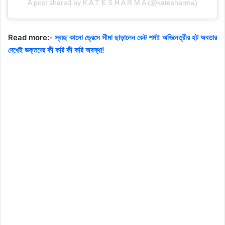
A post shared by K A T E S H A R M A (@katesharma)
Read more:-
স্বচ্ছ কালো ড্রেসে সীমা ছাড়ালেন কেট শর্মা! অভিনেত্রীর হট অবতার
দেখেই ভক্তদের কী করি কী করি অবস্থা!