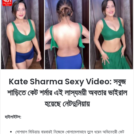
o
a
w
n
o
e
n
m
X
a
i
l
Kate Sharma Sexy Video: সবুজ
শাড়িতে কেট শর্মার এই লাস্যময়ী অবতার ভাইরাল
হয়েছে নেটদুনিয়ায়
হাইলাইটস:
সোশ্যাল মিডিয়ায় বারবারই নিজেকে খোলামেলাভাবে তুলে ধরেন অভিনেত্রী কেট