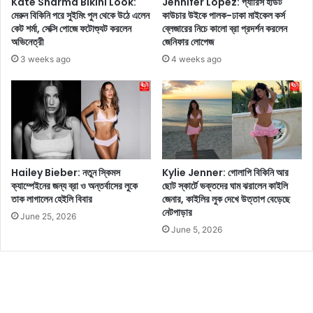
Kate Sharma Bikini Look:
Jennifer Lopez: প্যারিস হাউট
যে
র
মেরুন বিকিনি পরে সুইমিং পুল থেকে উঠে এলেন
কাউচার উইকে পালক-ঢাকা মাইকেল কর্স
খা
কেট শর্মা, সেক্সি পোজে ফটোশ্যুট করলেন
ব্লেজারের নিচে কালো ব্রা প্রদর্শন করলেন
ন
অভিনেত্রী
জেনিফার লোপেজ
নে
তু
দে
ন
3 weeks ago
4 weeks ago
খা
সা
যা
র্কু
চ্ছে
লা
এ
রে
ক
ঋ
টি
ণ
লো
সু
Hailey Bieber: নতুন স্কিমস
Kylie Jenner: গোলাপি বিকিনি আর
ক
বি
ক্যাম্পেইনের জন্য ব্রা ও অন্তর্বাসের লুকে
ছোট স্কার্টে ভক্তদের ঘাম ঝরালেন কাইলি
জ
ধা
তাক লাগালেন হেইলি বিবার
জেনার, কাইলির লুক দেখে উত্তাপ বেড়েছে
না
পা
নেটপাড়ার
June 25, 2026
কী
ও
June 5, 2026
র্ণ
য়া
মে
যা
ট্রো
বে
তে
?
দৈ
বি
ত্যা
ষ