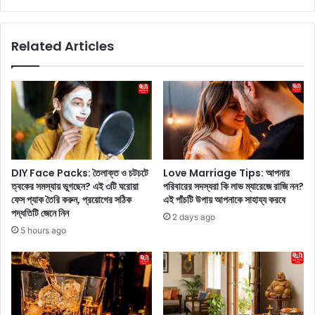
মা
d
নি
d
ল
e
Related Articles
ন্ডা
n
রিং
G
মা
e
ম
m
লা
s
য়
:
জি
জা
জ্ঞা
ম
সা
ন
DIY Face Packs: তৈলাক্ত ও চটচটে
Love Marriage Tips: আপনার
বা
গ
ত্বকের সমস্যায় ভুগছেন? এই ৩টি ঘরোয়া
পরিবারের সদস্যরা কি লাভ ম্যারেজে রাজি নন?
দ
রে
ফেস প্যাক তৈরি করুন, প্রয়োগের সঠিক
এই পাঁচটি উপায় আপনাকে সাহায্য করবে
র
পদ্ধতিটি জেনে নিন
2 days ago
লু
5 hours ago
কা
নো
র
ত্ন
গু
লি