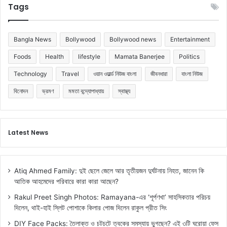
Tags
Bangla News
Bollywood
Bollywood news
Entertainment
Foods
Health
lifestyle
Mamata Banerjee
Politics
Technology
Travel
ওয়ান ওয়ার্ল্ড নিউজ বাংলা
জীবনধারা
বাংলা নিউজ
বিনোদন
ভ্রমণ
মমতা বন্দ্যোপাধ্যায়
স্বাস্থ্য
Latest News
Atiq Ahmed Family: দুই ছেলে জেলে আর তৃতীয়জন দুর্ঘটনায় নিহত, জানেন কি
আতিক আহমেদের পরিবারে কারা কারা আছেন?
Rakul Preet Singh Photos: Ramayana-এর ‘শূর্পণখা’ সাহসিকতার পরিচয়
দিলেন, থাই-হাই স্লিট পোশাকে কিলার পোজ দিলেন রাকুল প্রীত সিং
DIY Face Packs: তৈলাক্ত ও চটচটে ত্বকের সমস্যায় ভুগছেন? এই ৩টি ঘরোয়া ফেস