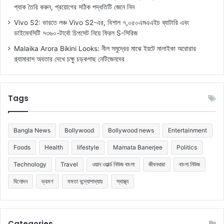
প্যাক তৈরি করুন, প্রয়োগের সঠিক পদ্ধতিটি জেনে নিন
Vivo S2: ভারতে লঞ্চ Vivo S2-এর, বিশাল ৭,০৫০এমএএইচ ব্যাটারি এবং
ডাইমেনসিটি ৭৩৬০-টার্বো চিপসেট নিয়ে ফিরল S-সিরিজ
Malaika Arora Bikini Looks: নীল সমুদ্রের মাঝে ইয়টে মালাইকা অরোরার
গ্ল্যামারাস অবতার দেখে চক্ষু চড়কগাছ নেটিজেনদের
Tags
Bangla News
Bollywood
Bollywood news
Entertainment
Foods
Health
lifestyle
Mamata Banerjee
Politics
Technology
Travel
ওয়ান ওয়ার্ল্ড নিউজ বাংলা
জীবনধারা
বাংলা নিউজ
বিনোদন
ভ্রমণ
মমতা বন্দ্যোপাধ্যায়
স্বাস্থ্য
Categories