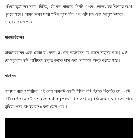
পশ্চিমোত্তনাসন নামে পরিচিত, এই বসা সামনের বাঁকটি পা এবং মেরুদণ্ডের পিছনের অংশ
খুলতে পারে। আসন করার সময় গভীর শ্বাস নিন এবং এটি চাপ এবং উদ্বেগ কমাতে
সাহায্য করতে পারে।
মারজারিয়াসন
মারজারিয়াসন এমন একটি যা মেরুদণ্ড থেকে উত্তেজনা দূর করতে সাহায্য করে। এই
যোগব্যায়াম ভঙ্গি নমনীয়তা উন্নত করতে পারে এবং আপনাকে শান্ত করতে পারে।
বালাসন
বালাসন নামেও পরিচিত, এই যোগ আসনটি একটি শিথিল ভঙ্গি হিসাবে বিবেচিত হয়। এটি
শরীরের উপর একটি rejuvenating প্রভাব থাকতে পারে। পিঠ এবং ঘাড়ের ব্যথা থেকে
মুক্তি পেতে যোগব্যায়ামও করা যেতে পারে।