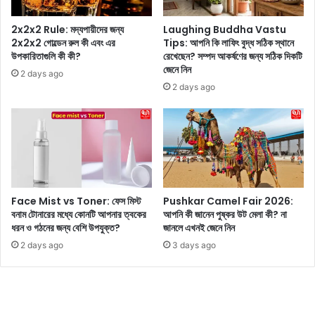
কী
কী
2x2x2 Rule: মদ্যপায়ীদের জন্য
Laughing Buddha Vastu
?
2x2x2 গোল্ডেন রুল কী এবং এর
Tips: আপনি কি লাফিং বুদ্ধ সঠিক স্থানে
উপকারিতাগুলি কী কী?
রেখেছেন? সম্পদ আকর্ষণের জন্য সঠিক দিকটি
বি
জেনে নিন
স্তা
2 days ago
রি
2 days ago
ত
জে
নে
নি
ন
Face Mist vs Toner: ফেস মিস্ট
Pushkar Camel Fair 2026:
বনাম টোনারের মধ্যে কোনটি আপনার ত্বকের
আপনি কী জানেন পুষ্কর উট মেলা কী? না
ধরন ও গঠনের জন্য বেশি উপযুক্ত?
জানলে এখনই জেনে নিন
2 days ago
3 days ago