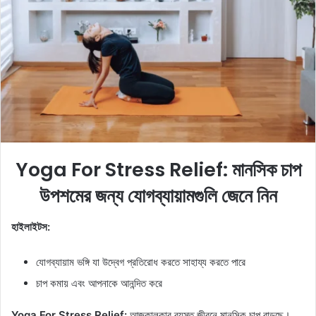
a
n
e
m
a
i
l
Yoga For Stress Relief: মানসিক চাপ
উপশমের জন্য যোগব্যায়ামগুলি জেনে নিন
হাইলাইটস:
যোগব্যায়াম ভঙ্গি যা উদ্বেগ প্রতিরোধ করতে সাহায্য করতে পারে
চাপ কমায় এবং আপনাকে আনন্দিত করে
Yoga For Stress Relief:
আজকালকার ব্যস্ত জীবনে মানসিক চাপ বাড়ছে।