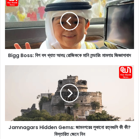
i
g
g
B
o
s
s
:
Bigg Boss: বিগ বস খ্যাত আবদু রোজিককে মানি লন্ডারিং মামলায় জিজ্ঞাসাবাদ
বি
গ
ব
J
স
a
খ্যা
m
ত
n
আ
a
ব
g
দু
a
রো
r
জি
s
Jamnagars Hidden Gems: জামনগরের লুকানো রত্নগুলি কী কী?
ক
H
কে
বিস্তারিত জেনে নিন
i