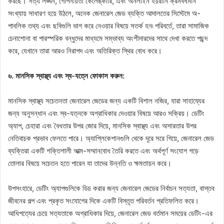
করছে। সত্য লঙ্ঘন, গোপনীয়তা কেলেঙ্কারি, এবং অনলাইন হয়রানি ক্রমবর্ধমান
সংখ্যায় সাধারণ হয়ে উঠলে, অনেক জেনারেল জেড ব্যক্তি আদালতের সিস্টেমে অ-
পাবলিক তথ্য এবং ছবিগুলি ভাগ করে নেওয়ার বিষয়ে সতর্ক হন৷ পরিবর্তে, তারা সামাজিক
চেনাশোনা বা পারস্পরিক বন্ধুদের মাধ্যমে সম্ভাব্য অংশীদারদের সাথে দেখা করতে পছন্দ
করে, যেখানে তারা আরও নিরাপদ এবং অতিরিক্ত স্থির বোধ করে।
৬. মানসিক স্বাস্থ্য এবং স্ব-যত্নে ফোকাস করুন:
মানসিক স্বাস্থ্য সচেতনতা জেনারেল জেডের জন্য একটি বিশাল নজির, যারা সাহায্যের
জন্য অনুসন্ধান এবং স্ব-যত্নকে অগ্রাধিকার দেওয়ার বিষয়ে আরও সক্রিয়। ডেটিং
অ্যাপ, চেহারা এবং বৈধতার উপর জোর দিয়ে, মানসিক স্বাস্থ্য এবং অসারতার উপর
নেতিবাচক প্রভাব ফেলতে পারে। অ্যাপ্লিকেশানগুলি থেকে দূরে সরে গিয়ে, জেনারেল জেড
ব্যক্তিরা একটি শক্তিশালী আত্ম-সম্মানবোধ তৈরি করতে এবং অর্থপূর্ণ সংযোগ গড়ে
তোলার বিষয়ে সচেতন হতে পারেন যা তাদের উন্নতি ও ক্ষমতায়ন করে।
উপসংহারে, ডেটিং অ্যাপগুলিকে ডিচ করার জন্য জেনারেল জেডের নির্বাচন সত্যতা, বাস্তব
জীবনের গল্প এবং প্রকৃত সংযোগের দিকে একটি বিস্তৃত পরিবর্তন প্রতিফলিত করে।
আধিপত্যের চেয়ে সত্যতাকে অগ্রাধিকার দিয়ে, জেনারেল জেড বর্তমান সময়ের ডেটিং-এর