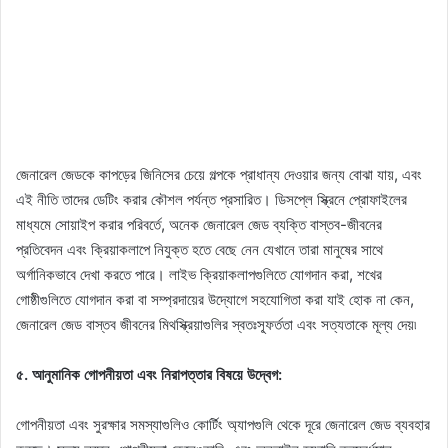
জেনারেল জেডকে কাপড়ের জিনিসের চেয়ে গল্পকে প্রাধান্য দেওয়ার জন্য বোঝা যায়, এবং
এই নীতি তাদের ডেটিং করার কৌশল পর্যন্ত প্রসারিত। ডিসপ্লে স্ক্রিনে প্রোফাইলের
মাধ্যমে সোয়াইপ করার পরিবর্তে, অনেক জেনারেল জেড ব্যক্তি বাস্তব-জীবনের
প্রতিবেদন এবং ক্রিয়াকলাপে নিযুক্ত হতে বেছে নেন যেখানে তারা মানুষের সাথে
অর্গানিকভাবে দেখা করতে পারে। লাইভ ক্রিয়াকলাপগুলিতে যোগদান করা, শখের
গোষ্ঠীগুলিতে যোগদান করা বা সম্প্রদায়ের উদ্যোগে সহযোগিতা করা যাই হোক না কেন,
জেনারেল জেড বাস্তব জীবনের মিথস্ক্রিয়াগুলির স্বতঃস্ফূর্ততা এবং সত্যতাকে মূল্য দেয়৷
৫. আনুমানিক গোপনীয়তা এবং নিরাপত্তার বিষয়ে উদ্বেগ:
গোপনীয়তা এবং সুরক্ষার সমস্যাগুলিও কোর্টিং অ্যাপগুলি থেকে দূরে জেনারেল জেড ব্যবহার