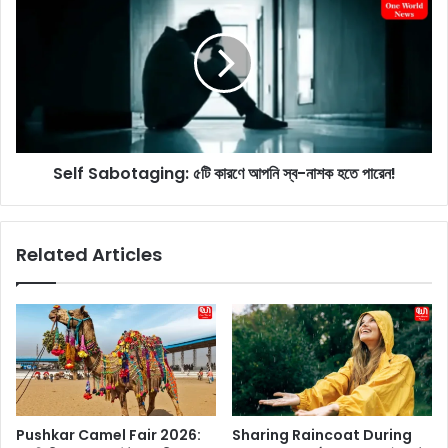
e
e
W
l
a
f
t
S
e
a
r
b
:
o
গো
t
লা
Self Sabotaging: ৫টি কারণে আপনি স্ব-নাশক হতে পারেন!
a
প
g
জ
i
ল
n
Related Articles
না
g
কি
:
অ্
৫
যা
টি
লো
কা
ভে
র
রা
ণে
,
আ
ত্ব
প
Pushkar Camel Fair 2026:
Sharing Raincoat During
কে
নি