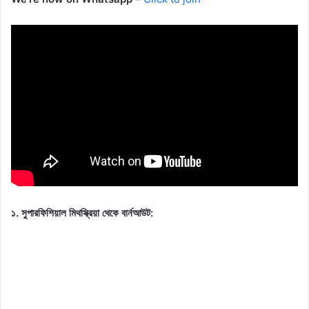
১. সুপারফিশিয়াল মিথস্ক্রিয়া থেকে বার্নআউট: