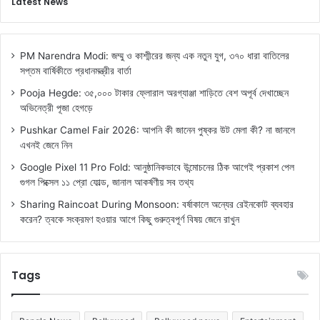
Latest News
PM Narendra Modi: জম্মু ও কাশ্মীরের জন্য এক নতুন যুগ, ৩৭০ ধারা বাতিলের
সপ্তম বার্ষিকীতে প্রধানমন্ত্রীর বার্তা
Pooja Hegde: ৩৫,০০০ টাকার ফ্লোরাল অরগ্যাঞ্জা শাড়িতে বেশ অপূর্ব দেখাচ্ছেন
অভিনেত্রী পূজা হেগড়ে
Pushkar Camel Fair 2026: আপনি কী জানেন পুষ্কর উট মেলা কী? না জানলে
এখনই জেনে নিন
Google Pixel 11 Pro Fold: আনুষ্ঠানিকভাবে উন্মোচনের ঠিক আগেই প্রকাশ পেল
গুগল পিক্সেল ১১ প্রো ফোল্ড, জানাল আকর্ষণীয় সব তথ্য
Sharing Raincoat During Monsoon: বর্ষাকালে অন্যের রেইনকোট ব্যবহার
করেন? ত্বকে সংক্রমণ হওয়ার আগে কিছু গুরুত্বপূর্ণ বিষয় জেনে রাখুন
Tags