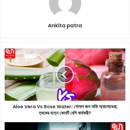
Ankita patra
A
l
o
e
V
e
r
a
V
Aloe Vera Vs Rose Water: গোলাপ জল নাকি অ্যালোভেরা,
s
ত্বকের যত্নে কোনটি বেশি কার্যকরী?
R
o
s
S