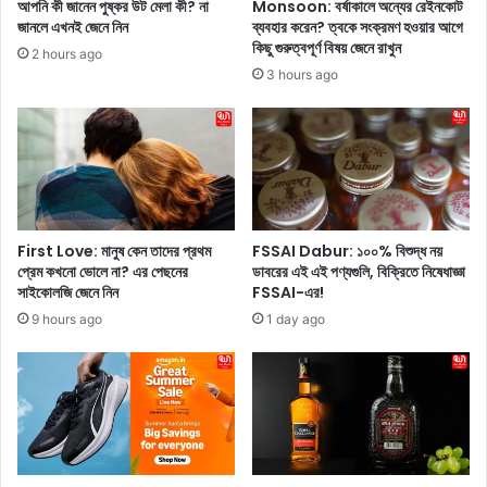
আপনি কী জানেন পুষ্কর উট মেলা কী? না
Monsoon: বর্ষাকালে অন্যের রেইনকোট
র
স্ব
জানলে এখনই জেনে নিন
ব্যবহার করেন? ত্বকে সংক্রমণ হওয়ার আগে
য
-
কিছু গুরুত্বপূর্ণ বিষয় জেনে রাখুন
2 hours ago
ত্নে
না
3 hours ago
কো
শ
ন
ক
টি
হ
বে
তে
শি
পা
কা
রে
র্য
ন
ক
!
First Love: মানুষ কেন তাদের প্রথম
FSSAI Dabur: ১০০% বিশুদ্ধ নয়
রী
প্রেম কখনো ভোলে না? এর পেছনের
ডাবরের এই এই পণ্যগুলি, বিক্রিতে নিষেধাজ্ঞা
সাইকোলজি জেনে নিন
FSSAI-এর!
?
9 hours ago
1 day ago