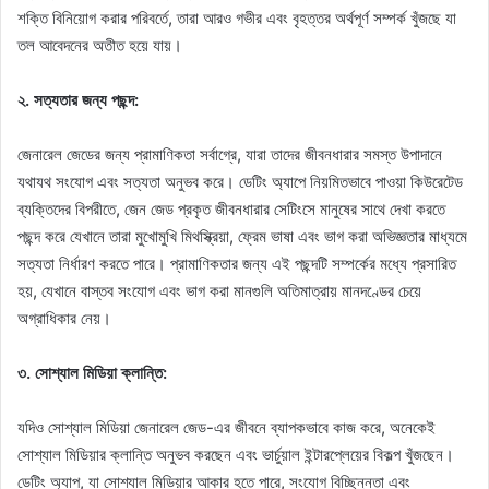
শক্তি বিনিয়োগ করার পরিবর্তে, তারা আরও গভীর এবং বৃহত্তর অর্থপূর্ণ সম্পর্ক খুঁজছে যা
তল আবেদনের অতীত হয়ে যায়।
২. সত্যতার জন্য পছন্দ:
জেনারেল জেডের জন্য প্রামাণিকতা সর্বাগ্রে, যারা তাদের জীবনধারার সমস্ত উপাদানে
যথাযথ সংযোগ এবং সত্যতা অনুভব করে। ডেটিং অ্যাপে নিয়মিতভাবে পাওয়া কিউরেটেড
ব্যক্তিদের বিপরীতে, জেন জেড প্রকৃত জীবনধারার সেটিংসে মানুষের সাথে দেখা করতে
পছন্দ করে যেখানে তারা মুখোমুখি মিথস্ক্রিয়া, ফ্রেম ভাষা এবং ভাগ করা অভিজ্ঞতার মাধ্যমে
সত্যতা নির্ধারণ করতে পারে। প্রামাণিকতার জন্য এই পছন্দটি সম্পর্কের মধ্যে প্রসারিত
হয়, যেখানে বাস্তব সংযোগ এবং ভাগ করা মানগুলি অতিমাত্রায় মানদণ্ডের চেয়ে
অগ্রাধিকার নেয়।
৩. সোশ্যাল মিডিয়া ক্লান্তি:
যদিও সোশ্যাল মিডিয়া জেনারেল জেড-এর জীবনে ব্যাপকভাবে কাজ করে, অনেকেই
সোশ্যাল মিডিয়ার ক্লান্তি অনুভব করছেন এবং ভার্চুয়াল ইন্টারপ্লেয়ের বিকল্প খুঁজছেন।
ডেটিং অ্যাপ, যা সোশ্যাল মিডিয়ার আকার হতে পারে, সংযোগ বিচ্ছিন্নতা এবং