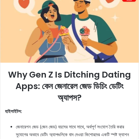
a
n
e
m
a
i
l
Why Gen Z Is Ditching Dating
Apps:
কেন জেনারেল জেড ডিচিং ডেটিং
অ্যাপস?
হাইলাইটস:
জেনারেশন জেড (জেন জেড) বয়সের সাথে সাথে, অর্থপূর্ণ সংযোগ তৈরি করার
সুযোগের অভাবে ডেটিং অ্যাপগুলিকে বাদ দেওয়া কিশোরদের একটি স্পষ্ট ফ্যাশন