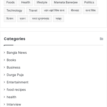
Foods
Health
lifestyle
Mamata Banerjee
Politics
Technology
Travel
ওয়ান ওয়ার্ল্ড নিউজ বাংলা
জীবনধারা
বাংলা নিউজ
বিনোদন
ভ্রমণ
মমতা বন্দ্যোপাধ্যায়
স্বাস্থ্য
Categories
Bangla News
Books
Business
Durga Puja
Entertainment
food recipes
health
Interview