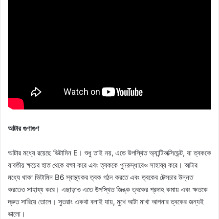
আটার গুণাগুণ
আটার মধ্যে রয়েছে ভিটামিন E। শুধু তাই নয়, এতে উপস্থিত অ্যান্টিঅক্সিডেন্ট, যা ত্বককে
যাবতীয় ক্ষয়ের হাত থেকে রক্ষা করে এবং ত্বককে পুনরুদ্ধারেও সাহায্য করে। আটার
মধ্যে থাকা ভিটামিন B6 স্বাস্থ্যকর ত্বক গঠন করতে এবং ত্বকের টেক্সচার উন্নত
করতেও সাহায্য করে। এছাড়াও এতে উপস্থিত জিঙ্ক ত্বকের প্রদাহ কমায় এবং ক্ষতকে
দ্রুত সারিয়ে তোলে। সুতরাং একথা বলাই যায়, মুখে আটা মাখা আপনার ত্বকের জন্যই
ভালো।