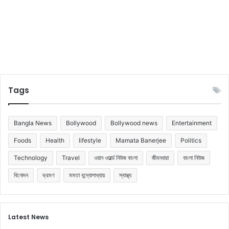
গ
ল
হ
য়ে
ছে
ভ
ক্ত
রা
Tags
Bangla News
Bollywood
Bollywood news
Entertainment
Foods
Health
lifestyle
Mamata Banerjee
Politics
Technology
Travel
ওয়ান ওয়ার্ল্ড নিউজ বাংলা
জীবনধারা
বাংলা নিউজ
বিনোদন
ভ্রমণ
মমতা বন্দ্যোপাধ্যায়
স্বাস্থ্য
Latest News