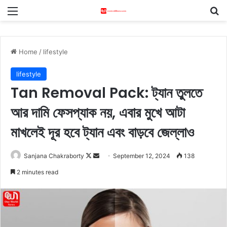
Menu
S
Home
/
lifestyle
lifestyle
Tan Removal Pack: ট্যান তুলতে
আর দামি ফেসপ্যাক নয়, এবার মুখে আটা
মাখলেই দূর হবে ট্যান এবং বাড়বে জেল্লাও
Sanjana Chakraborty
F
S
September 12, 2024
138
o
e
2 minutes read
l
n
l
d
o
a
w
n