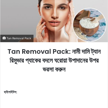
o
e
n
m
X
a
i
l
Tan Removal Pack
Tan Removal Pack: নামী দামি ট্যান
রিমুভার প্যাকের বদলে ঘরোয়া উপাদানের উপর
ভরসা করুন
হাইলাইটস: