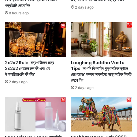
ন
স্ট
পদ্ধতিটি জেনে নিন
2 days ago
কি
ট্রা
8 hours ago
মা
ডি
য়
শ
ঠা
না
সা
ল
ডি
লু
মে
কে
র
র
দি
কা
2x2x2 Rule: মদ্যপায়ীদের জন্য
Laughing Buddha Vastu
ল
র
2x2x2 গোল্ডেন রুল কী এবং এর
Tips: আপনি কি লাফিং বুদ্ধ সঠিক স্থানে
রু
উপকারিতাগুলি কী কী?
রেখেছেন? সম্পদ আকর্ষণের জন্য সঠিক দিকটি
ণে
জেনে নিন
বা
সো
2 days ago
শ্যা
2 days ago
ল
মি
ডি
য়া
র
শি
রো