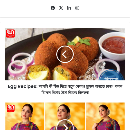
Fa
X
Lin
Ins
ce
ke
tag
bo
dIn
ra
ok
m
E
g
g
R
e
c
i
p
e
Egg Recipes: আপনি কী ডিম দিয়ে নতুন কোনও স্ন্যাক্স বানাতে চান? বানান
s
চিকেন কিমায় ঠাসা ডিমের দিলরুবা
:
আ
প
T
নি
a
কী
m
ডি
a
ম
n