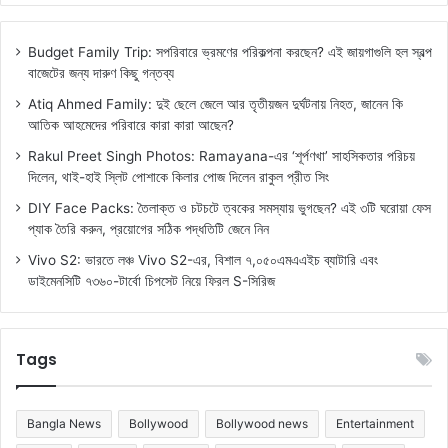
Budget Family Trip: সপরিবারে ভ্রমণের পরিকল্পনা করছেন? এই জায়গাগুলি হল স্বল্প
বাজেটের জন্য দারুণ কিছু গন্তব্য
Atiq Ahmed Family: দুই ছেলে জেলে আর তৃতীয়জন দুর্ঘটনায় নিহত, জানেন কি
আতিক আহমেদের পরিবারে কারা কারা আছেন?
Rakul Preet Singh Photos: Ramayana-এর ‘শূর্পণখা’ সাহসিকতার পরিচয়
দিলেন, থাই-হাই স্লিট পোশাকে কিলার পোজ দিলেন রাকুল প্রীত সিং
DIY Face Packs: তৈলাক্ত ও চটচটে ত্বকের সমস্যায় ভুগছেন? এই ৩টি ঘরোয়া ফেস
প্যাক তৈরি করুন, প্রয়োগের সঠিক পদ্ধতিটি জেনে নিন
Vivo S2: ভারতে লঞ্চ Vivo S2-এর, বিশাল ৭,০৫০এমএএইচ ব্যাটারি এবং
ডাইমেনসিটি ৭৩৬০-টার্বো চিপসেট নিয়ে ফিরল S-সিরিজ
Tags
Bangla News
Bollywood
Bollywood news
Entertainment