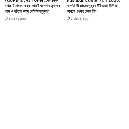
Face Mist vs Toner: ফেস মিস্ট
Pushkar Camel Fair 2026:
না
বনাম টোনারের মধ্যে কোনটি আপনার ত্বকের
আপনি কী জানেন পুষ্কর উট মেলা কী? না
মে
ধরন ও গঠনের জন্য বেশি উপযুক্ত?
জানলে এখনই জেনে নিন
চ
2 days ago
3 days ago
লে
এ
সে
ছে
ন
,
অ
ভি
নে
ত্রী
র
সি
জ
লিং
পো
জ
দে
খে
পা