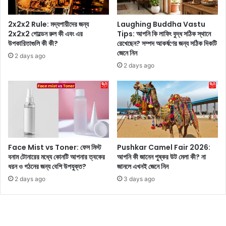
স
-
দী
2x2x2 Rule: মদ্যপায়ীদের জন্য
Laughing Buddha Vastu
পি
2x2x2 গোল্ডেন রুল কী এবং এর
Tips: আপনি কি লাফিং বুদ্ধ সঠিক স্থানে
উপকারিতাগুলি কী কী?
রেখেছেন? সম্পদ আকর্ষণের জন্য সঠিক দিকটি
কা
জেনে নিন
-
2 days ago
অ
2 days ago
মি
তা
ভে
র
‘
ক
ল্কি
Face Mist vs Toner: ফেস মিস্ট
Pushkar Camel Fair 2026:
’
বনাম টোনারের মধ্যে কোনটি আপনার ত্বকের
আপনি কী জানেন পুষ্কর উট মেলা কী? না
তে
ধরন ও গঠনের জন্য বেশি উপযুক্ত?
জানলে এখনই জেনে নিন
ভি
2 days ago
3 days ago
লে
ন
শা
শ্ব
ত