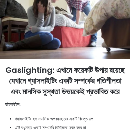
e
m
a
i
l
Gaslighting: এখানে কয়েকটি উপায় রয়েছে
যেখানে গ্যাসলাইটিং একটি সম্পর্কের গতিশীলতা
এবং মানসিক সুস্থতা উভয়কেই প্রভাবিত করে
হাইলাইটস:
গ্যাসলাইটিং হল মানসিক অপব্যবহারের একটি বিস্তৃত রূপ
এটি শুধুমাত্র একটি সম্পর্কের ভিত্তিকে দুর্বল করে না