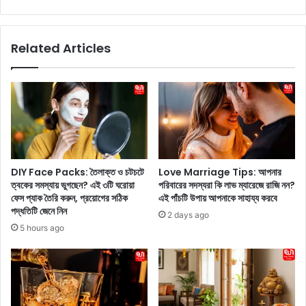
আ
r
ম
a
ডে
i
Related Articles
জা
l
র্ট
e
রে
r
সি
:
পি
প্র
দি
কা
য়ে
শ্যে
এ
এ
ই
ল
DIY Face Packs: তৈলাক্ত ও চটচটে
Love Marriage Tips: আপনার
গ্রী
দু
ত্বকের সমস্যায় ভুগছেন? এই ৩টি ঘরোয়া
পরিবারের সদস্যরা কি লাভ ম্যারেজে রাজি নন?
ষ্ম
র্ধ
ফেস প্যাক তৈরি করুন, প্রয়োগের সঠিক
এই পাঁচটি উপায় আপনাকে সাহায্য করবে
কে
র্ষ
পদ্ধতিটি জেনে নিন
2 days ago
শী
ট্রে
5 hours ago
ত
লা
ল
র
ক
!
রু
প্র
ন
ভা