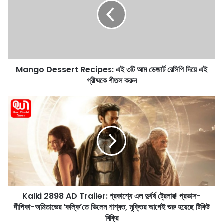
g
o
D
e
s
s
Mango Dessert Recipes: এই ৩টি আম ডেজার্ট রেসিপি দিয়ে এই
e
গ্রীষ্মকে শীতল করুন
r
t
R
K
e
a
c
l
i
k
p
i
e
2
s
8
:
9
এ
8
ই
Kalki 2898 AD Trailer: প্রকাশ্যে এল দুর্ধর্ষ ট্রেলার! প্রভাস-
A
৩
দীপিকা-অমিতাভের ‘কল্কি’তে ভিলেন শাশ্বত, মুক্তির আগেই শুরু হয়েছে টিকিট
D
টি
T
বিক্রি