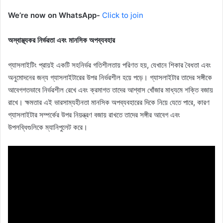
We’re now on WhatsApp-
Click to join
অস্বাস্থ্যকর নির্ভরতা এবং মানসিক অপব্যবহার
গ্যাসলাইটিং প্রায়ই একটি সহনির্ভর গতিশীলতায় পরিণত হয়, যেখানে শিকার বৈধতা এবং
অনুমোদনের জন্য গ্যাসলাইটারের উপর নির্ভরশীল হয়ে পড়ে। গ্যাসলাইটার তাদের সঙ্গীকে
আবেগগতভাবে নির্ভরশীল রেখে এবং ক্রমাগত তাদের আশ্বাস খোঁজার মাধ্যমে শক্তি বজায়
রাখে। ক্ষমতার এই ভারসাম্যহীনতা মানসিক অপব্যবহারের দিকে নিয়ে যেতে পারে, কারণ
গ্যাসলাইটার সম্পর্কের উপর নিয়ন্ত্রণ বজায় রাখতে তাদের সঙ্গীর আবেগ এবং
উপলব্ধিগুলিকে ম্যানিপুলেট করে।