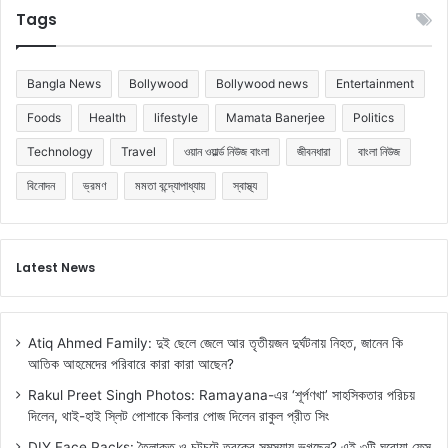
Tags
Bangla News
Bollywood
Bollywood news
Entertainment
Foods
Health
lifestyle
Mamata Banerjee
Politics
Technology
Travel
ওয়ান ওয়ার্ল্ড নিউজ বাংলা
জীবনধারা
বাংলা নিউজ
বিনোদন
ভ্রমণ
মমতা বন্দ্যোপাধ্যায়
স্বাস্থ্য
Latest News
Atiq Ahmed Family: দুই ছেলে জেলে আর তৃতীয়জন দুর্ঘটনায় নিহত, জানেন কি
আতিক আহমেদের পরিবারে কারা কারা আছেন?
Rakul Preet Singh Photos: Ramayana-এর ‘শূর্পণখা’ সাহসিকতার পরিচয়
দিলেন, থাই-হাই স্লিট পোশাকে কিলার পোজ দিলেন রাকুল প্রীত সিং
DIY Face Packs: তৈলাক্ত ও চটচটে ত্বকের সমস্যায় ভুগছেন? এই ৩টি ঘরোয়া ফেস