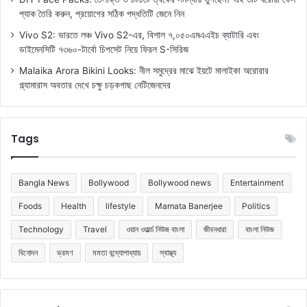
প্যাক তৈরি করুন, প্রয়োগের সঠিক পদ্ধতিটি জেনে নিন
Vivo S2: ভারতে লঞ্চ Vivo S2-এর, বিশাল ৭,০৫০এমএএইচ ব্যাটারি এবং
ডাইমেনসিটি ৭৩৬০-টার্বো চিপসেট নিয়ে ফিরল S-সিরিজ
Malaika Arora Bikini Looks: নীল সমুদ্রের মাঝে ইয়টে মালাইকা অরোরার
গ্ল্যামারাস অবতার দেখে চক্ষু চড়কগাছ নেটিজেনদের
Tags
Bangla News
Bollywood
Bollywood news
Entertainment
Foods
Health
lifestyle
Mamata Banerjee
Politics
Technology
Travel
ওয়ান ওয়ার্ল্ড নিউজ বাংলা
জীবনধারা
বাংলা নিউজ
বিনোদন
ভ্রমণ
মমতা বন্দ্যোপাধ্যায়
স্বাস্থ্য