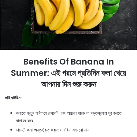
e
m
a
i
l
Benefits Of Banana In
Summer: এই গরমে প্রতিদিন কলা খেয়ে
আপনার দিন শুরু করুন
হাইলাইটস:
কলাতে প্রচুর পরিমাণে ফোলেট এবং আয়রন থাকে যা রক্তস্বল্পতা দূর করতে
সাহায্য করে
ডায়েটে কলা অন্তর্ভুক্ত করলে ডায়রিয়া এড়ানো যায়