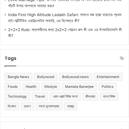
পাঁচটি উপায় আপনাকে সাহায্য করবে
India First High Altitude Ladakh Safari: লাদাখে শুরু হচ্ছে ভারতের প্রথম
হাই-অল্টিটিউড ওয়াইল্ডলাইফ সাফারি, এর বিশেষত্ব কী?
2x2x2 Rule: মদ্যপায়ীদের জন্য 2x2x2 গোল্ডেন রুল কী এবং এর উপকারিতাগুলি কী
কী?
Tags
Bangla News
Bollywood
Bollywood news
Entertainment
Foods
Health
lifestyle
Mamata Banerjee
Politics
Technology
Travel
ওয়ান ওয়ার্ল্ড নিউজ বাংলা
জীবনধারা
বাংলা নিউজ
বিনোদন
ভ্রমণ
মমতা বন্দ্যোপাধ্যায়
স্বাস্থ্য