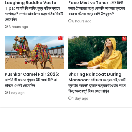
ন
Laughing Buddha Vastu
Face Mist vs Toner: ফেস মিস্ট
গু
প্র
Tips: আপনি কি লাফিং বুদ্ধ সঠিক স্থানে
বনাম টোনারের মধ্যে কোনটি আপনার ত্বকের
লো
তি
রেখেছেন? সম্পদ আকর্ষণের জন্য সঠিক দিকটি
ধরন ও গঠনের জন্য বেশি উপযুক্ত?
মে
জেনে নিন
দি
8 hours ago
নে
ন
3 hours ago
চ
ক
লু
’
ন
টি
,
চু
আ
ল
প
উ
না
ঠা
Pushkar Camel Fair 2026:
Sharing Raincoat During
র
স্বা
আপনি কী জানেন পুষ্কর উট মেলা কী? না
Monsoon: বর্ষাকালে অন্যের রেইনকোট
স
ভা
জানলে এখনই জেনে নিন
ব্যবহার করেন? ত্বকে সংক্রমণ হওয়ার আগে
ম
বি
কিছু গুরুত্বপূর্ণ বিষয় জেনে রাখুন
স্যা
1 day ago
ক
1 day ago
দূ
?
র
বি
হ
স্তা
য়ে
রি
যা
ত
বে
জা