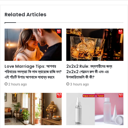
ক্ত
s
ত্ব
:
Related Articles
কে
নি
র
য়
কা
মি
র
ত
ণে
চু
মে
ল
ক
প
আ
ড়া
প
য়
Love Marriage Tips: আপনার
2x2x2 Rule: মদ্যপায়ীদের জন্য
স্থা
চি
পরিবারের সদস্যরা কি লাভ ম্যারেজে রাজি নন?
2x2x2 গোল্ডেন রুল কী এবং এর
য়ী
ন্তি
এই পাঁচটি উপায় আপনাকে সাহায্য করবে
উপকারিতাগুলি কী কী?
হ
ত
2 hours ago
3 hours ago
য়
?
না
আ
?
প
এ
নি
ই
কি
টি
জা
প
নে
স