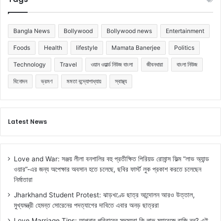
Bangla News
Bollywood
Bollywood news
Entertainment
Foods
Health
lifestyle
Mamata Banerjee
Politics
Technology
Travel
ওয়ান ওয়ার্ল্ড নিউজ বাংলা
জীবনধারা
বাংলা নিউজ
বিনোদন
ভ্রমণ
মমতা বন্দ্যোপাধ্যায়
স্বাস্থ্য
Latest News
Love and War: সঞ্জয় লীলা বনশালির বহু প্রতীক্ষিত পিরিয়ড রোমান্স ফিল্ম “লাভ অ্যান্ড
ওয়ার”-এর জন্য অপেক্ষার অবসান হতে চলেছে, ছবির ফার্স্ট লুক প্রকাশ করতে চলেছেন
নির্মাতারা
Jharkhand Student Protest: ঝাড়খণ্ডে ছাত্র আন্দোলন আরও উত্তাল,
মুখ্যমন্ত্রী হেমন্ত সোরেনের পদত্যাগের দাবিতে এবার অনড় ছাত্ররা
Love Marriage Tips: আপনার পরিবারের সদস্যরা কি লাভ ম্যারেজে রাজি নন? এই