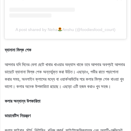
A post shared by Neha
Anshu (@foodiesfood_court)
ব্যানানা মিল্ক শেক
আপনার যদি দিনের বেলা ছোট খাবার খাওয়ার অভ্যাস থাকে তবে আপনার অবশ্যই আপনার
ডায়েটে ব্যানানা মিল্ক শেক অন্তর্ভুক্ত করা উচিত। এছাড়াও, গভীর রাতে পড়াশোনা
করার সময়, অনলাইন ক্লাসের মধ্যে বা ওয়ার্কআউটের পরে কলার মিল্ক শেক খাওয়া খুব
ভালো। কলার অনেক উপকারিতা রয়েছে। এছাড়া এটি হজম করাও খুব সহজ।
কলার অন্যান্য উপকারিতা
ডায়াবেটিস নিয়ন্ত্রণ
কলায় ফাইবার, স্টার্চ, ভিটামিন, খনিজ পদার্থ, ফাইটোকেমিক্যালস এবং অ্যান্টি-অক্সিডেন্ট