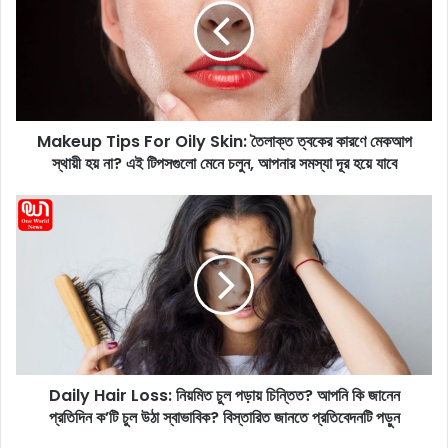
e
u
p
T
i
p
Makeup Tips For Oily Skin: তৈলাক্ত ত্বকের কারণে মেকআপ
s
স্থায়ী হয় না? এই টিপসগুলো মেনে চলুন, আপনার সমস্যা দূর হয়ে যাবে
F
o
r
D
O
a
i
i
l
l
y
y
S
H
k
a
i
i
n
r
:
Daily Hair Loss: নিয়মিত চুল পড়ায় চিন্তিত? আপনি কি জানেন
L
তৈ
প্রতিদিন ক’টি চুল উঠা স্বাভাবিক? বিস্তারিত জানতে প্রতিবেদনটি পড়ুন
o
লা
s