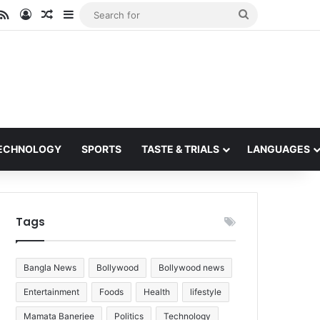
ube
stagram
RSS
Log In
Random Article
Sidebar
Search
for
ECHNOLOGY
SPORTS
TASTE & TRIALS
LANGUAGES
Tags
Bangla News
Bollywood
Bollywood news
Entertainment
Foods
Health
lifestyle
Mamata Banerjee
Politics
Technology