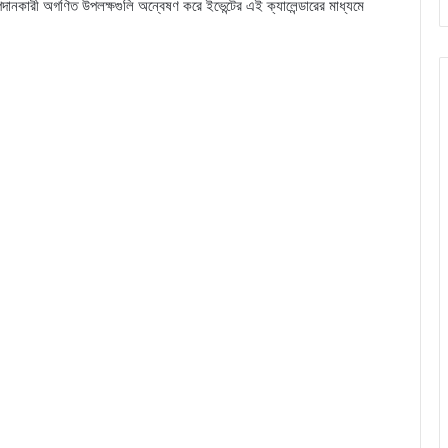
রূপদানকারী অগণিত উপলক্ষগুলি অন্বেষণ করে ইভেন্টের এই ক্যালেন্ডারের মাধ্যমে