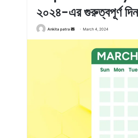
২০২৪-এর গুরুত্বপূর্ণ দি
Ankita patra
S
March 4, 2024
e
n
d
a
n
e
m
a
i
l