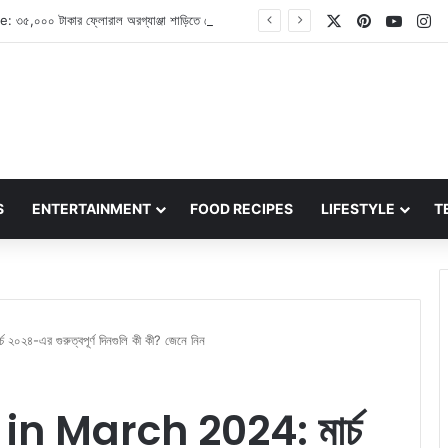
X
Pinterest
YouT
In
Pooja Hegde: ৩৫,০০০ টাকার ফ্লোরাল অরগ্যাঞ্জা শাড়িতে বেশ অপূর্ব দেখাচ্ছেন অভিনেত্রী পূজা হেগড়ে
S
ENTERTAINMENT
FOOD RECIPES
LIFESTYLE
T
-এর গুরুত্বপূর্ণ দিনগুলি কী কী? জেনে নিন
n March 2024: মার্চ