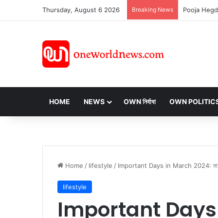
Thursday, August 6 2026
Breaking News
HOME
NEWS
OWN নির্বাবা
OWN POLITIC
Home
/
lifestyle
/
Important Days in March 2024: মার্চ ২০২৪
lifestyle
Important Days i