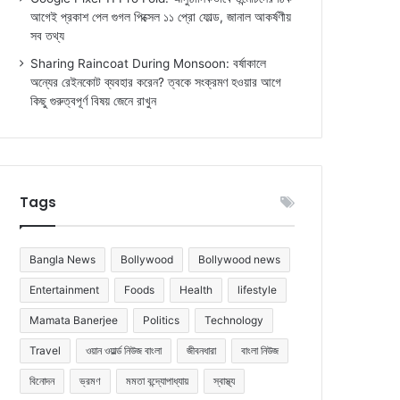
আগেই প্রকাশ পেল গুগল পিক্সেল ১১ প্রো ফোল্ড, জানাল আকর্ষণীয়
সব তথ্য
Sharing Raincoat During Monsoon: বর্ষাকালে
অন্যের রেইনকোট ব্যবহার করেন? ত্বকে সংক্রমণ হওয়ার আগে
কিছু গুরুত্বপূর্ণ বিষয় জেনে রাখুন
Tags
Bangla News
Bollywood
Bollywood news
Entertainment
Foods
Health
lifestyle
Mamata Banerjee
Politics
Technology
Travel
ওয়ান ওয়ার্ল্ড নিউজ বাংলা
জীবনধারা
বাংলা নিউজ
বিনোদন
ভ্রমণ
মমতা বন্দ্যোপাধ্যায়
স্বাস্থ্য