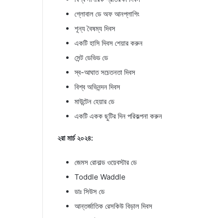
গ্লোবাল ডে অফ আনপ্লাগিং
শূন্য বৈষম্য দিবস
একটি হাসি দিবস শেয়ার করুন
সেন্ট ডেভিড ডে
স্ব-আঘাত সচেতনতা দিবস
বিশ্ব অভিনন্দন দিবস
মাউন্টেন হেয়ার ডে
একটি একক ছুটির দিন পরিকল্পনা করুন
২রা মার্চ ২০২৪:
জেমস রোনাল্ড ওয়েবস্টার ডে
Toddle Waddle
ডাঃ সিউস ডে
আন্তর্জাতিক রেসকিউ বিড়াল দিবস