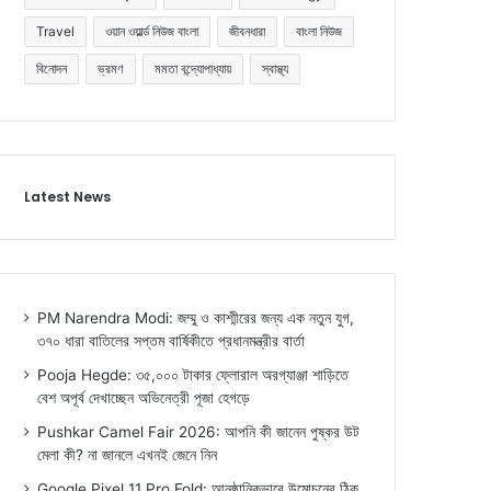
Travel
ওয়ান ওয়ার্ল্ড নিউজ বাংলা
জীবনধারা
বাংলা নিউজ
বিনোদন
ভ্রমণ
মমতা বন্দ্যোপাধ্যায়
স্বাস্থ্য
Latest News
PM Narendra Modi: জম্মু ও কাশ্মীরের জন্য এক নতুন যুগ,
৩৭০ ধারা বাতিলের সপ্তম বার্ষিকীতে প্রধানমন্ত্রীর বার্তা
Pooja Hegde: ৩৫,০০০ টাকার ফ্লোরাল অরগ্যাঞ্জা শাড়িতে
বেশ অপূর্ব দেখাচ্ছেন অভিনেত্রী পূজা হেগড়ে
Pushkar Camel Fair 2026: আপনি কী জানেন পুষ্কর উট
মেলা কী? না জানলে এখনই জেনে নিন
Google Pixel 11 Pro Fold: আনুষ্ঠানিকভাবে উন্মোচনের ঠিক