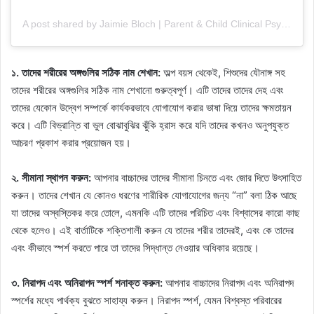
A post shared by Jaimie Bloch | Parent & Child Clinical Psychologist (@mindmoverspsych)
১. তাদের শরীরের অঙ্গগুলির সঠিক নাম শেখান:
অল্প বয়স থেকেই, শিশুদের যৌনাঙ্গ সহ
তাদের শরীরের অঙ্গগুলির সঠিক নাম শেখানো গুরুত্বপূর্ণ। এটি তাদের তাদের দেহ এবং
তাদের যেকোন উদ্বেগ সম্পর্কে কার্যকরভাবে যোগাযোগ করার ভাষা দিয়ে তাদের ক্ষমতায়ন
করে। এটি বিভ্রান্তি বা ভুল বোঝাবুঝির ঝুঁকি হ্রাস করে যদি তাদের কখনও অনুপযুক্ত
আচরণ প্রকাশ করার প্রয়োজন হয়।
২. সীমানা স্থাপন করুন:
আপনার বাচ্চাদের তাদের সীমানা চিনতে এবং জোর দিতে উৎসাহিত
করুন। তাদের শেখান যে কোনও ধরণের শারীরিক যোগাযোগের জন্য “না” বলা ঠিক আছে
যা তাদের অস্বস্তিকর করে তোলে, এমনকি এটি তাদের পরিচিত এবং বিশ্বাসের কারো কাছ
থেকে হলেও। এই বার্তাটিকে শক্তিশালী করুন যে তাদের শরীর তাদেরই, এবং কে তাদের
এবং কীভাবে স্পর্শ করতে পারে তা তাদের সিদ্ধান্ত নেওয়ার অধিকার রয়েছে।
৩. নিরাপদ এবং অনিরাপদ স্পর্শ শনাক্ত করুন:
আপনার বাচ্চাদের নিরাপদ এবং অনিরাপদ
স্পর্শের মধ্যে পার্থক্য বুঝতে সাহায্য করুন। নিরাপদ স্পর্শ, যেমন বিশ্বস্ত পরিবারের