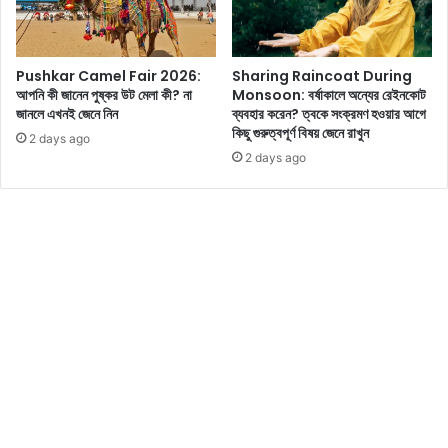
রি
ক্সি
নী
লে
তি
ডি
Pushkar Camel Fair 2026:
Sharing Raincoat During
র
আপনি কী জানেন পুষ্কর উট মেলা কী? না
Monsoon: বর্ষাকালে অন্যের রেইনকোট
’
জানলে এখনই জেনে নিন
ব্যবহার করেন? ত্বকে সংক্রমণ হওয়ার আগে
ছ
কিছু গুরুত্বপূর্ণ বিষয় জেনে রাখুন
2 days ago
বি
2 days ago
দে
খে
ই
নে
টি
জে
ন
দে
র
কী
ক
রি
কী
ক