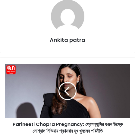
Ankita patra
P
a
r
i
n
e
e
t
i
Parineeti Chopra Pregnancy: প্রেগন্যান্সির গুঞ্জন উস্কে
C
সোশ্যাল মিডিয়ায় প্রথমবার মুখ খুললেন পরিনীতি
h