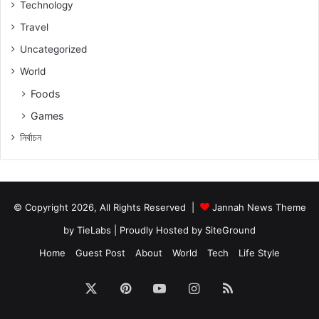
Technology
Travel
Uncategorized
World
Foods
Games
নিৰ্বাচন
© Copyright 2026, All Rights Reserved |
Jannah News Theme
by TieLabs
| Proudly Hosted by
SiteGround
Home
Guest Post
About
World
Tech
Life Style
X
Pinterest
YouTube
Instagram
RSS