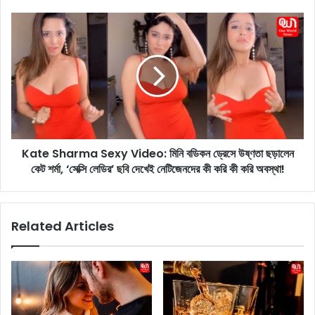
o
p
K
r
a
a
t
P
e
r
S
e
h
g
a
n
r
a
m
n
Kate Sharma Sexy Video: মিনি বডিকন ড্রেসে উষ্ণতা ছড়ালেন
a
c
কেট শর্মা, ‘সেক্সি লেডির’ ছবি দেখেই নেটিজেনদের কী করি কী করি অবস্থা!
S
y
e
:
x
প্রে
y
Related Articles
গ
V
ন্যা
i
ন্সি
d
র
e
গু
o
ঞ্জ
:
ন