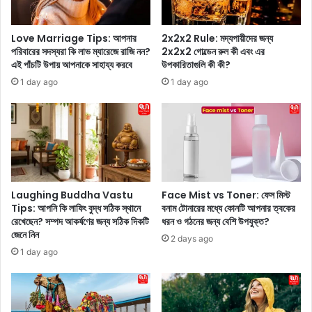
মি
উ
নি
স্কে
ব
Love Marriage Tips: আপনার
2x2x2 Rule: মদ্যপায়ীদের জন্য
সো
ডি
পরিবারের সদস্যরা কি লাভ ম্যারেজে রাজি নন?
2x2x2 গোল্ডেন রুল কী এবং এর
শ্যা
ক
এই পাঁচটি উপায় আপনাকে সাহায্য করবে
উপকারিতাগুলি কী কী?
ল
ন
1 day ago
1 day ago
মি
ড্রে
ডি
সে
য়া
উ
য়
ষ্ণ
প্র
তা
থ
ছ
ম
ড়া
বা
লে
Laughing Buddha Vastu
Face Mist vs Toner: ফেস মিস্ট
র
ন
Tips: আপনি কি লাফিং বুদ্ধ সঠিক স্থানে
বনাম টোনারের মধ্যে কোনটি আপনার ত্বকের
মু
কে
রেখেছেন? সম্পদ আকর্ষণের জন্য সঠিক দিকটি
ধরন ও গঠনের জন্য বেশি উপযুক্ত?
খ
জেনে নিন
ট
2 days ago
খু
শ
1 day ago
ল
র্মা
লে
,
ন
‘
প
সে