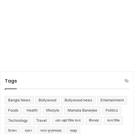
রি
অ
ব
স্থা
!
Tags
Bangla News
Bollywood
Bollywood news
Entertainment
Foods
Health
lifestyle
Mamata Banerjee
Politics
Technology
Travel
ওয়ান ওয়ার্ল্ড নিউজ বাংলা
জীবনধারা
বাংলা নিউজ
বিনোদন
ভ্রমণ
মমতা বন্দ্যোপাধ্যায়
স্বাস্থ্য