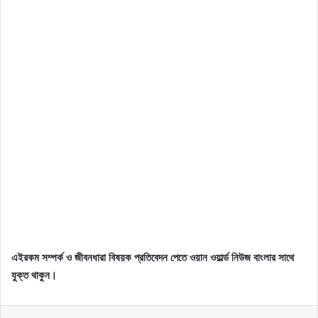
এইরকম সম্পর্ক ও জীবনধারা বিষয়ক প্রতিবেদন পেতে ওয়ান ওয়ার্ল্ড নিউজ বাংলার সাথে
যুক্ত থাকুন।
Facebook
X
LinkedIn
Pinterest
Reddit
Messenger
WhatsApp
Telegram