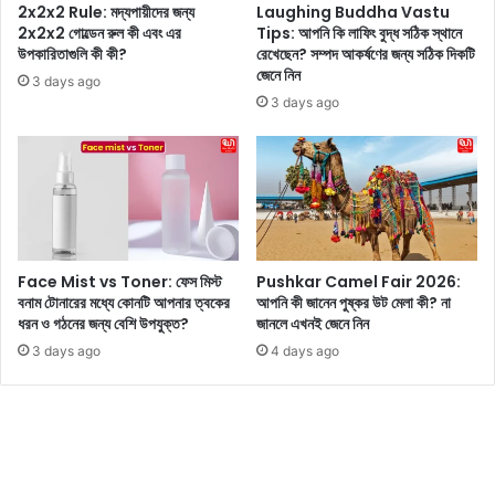
৪
মা
2x2x2 Rule: মদ্যপায়ীদের জন্য
Laughing Buddha Vastu
টি
লা
2x2x2 গোল্ডেন রুল কী এবং এর
Tips: আপনি কি লাফিং বুদ্ধ সঠিক স্থানে
স্পে
উপকারিতাগুলি কী কী?
রেখেছেন? সম্পদ আকর্ষণের জন্য সঠিক দিকটি
ই
জেনে নিন
শা
কা
3 days ago
ল
তাঁ
3 days ago
জু
র
স
জী
ব
নে
প্রে
ম
-
Face Mist vs Toner: ফেস মিস্ট
Pushkar Camel Fair 2026:
বি
বনাম টোনারের মধ্যে কোনটি আপনার ত্বকের
আপনি কী জানেন পুষ্কর উট মেলা কী? না
য়ে
ধরন ও গঠনের জন্য বেশি উপযুক্ত?
জানলে এখনই জেনে নিন
-
3 days ago
4 days ago
বি
চ্ছে
দ
স
ব
ই
দে