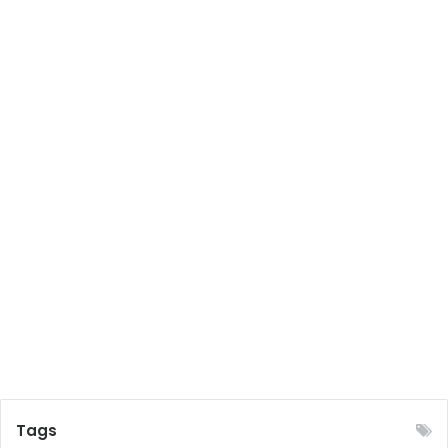
খে
ছে
ন
,
তা
ই
বি
বা
হি
ত
ম
হি
লা
দে
র
জ
ন্য
কি
ছু
প
Tags
রা