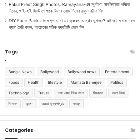
Rakul Preet Singh Photos: Ramayana-এর ‘শূর্পণখা’ সাহসিকতার পরিচয়
দিলেন, থাই-হাই স্লিট পোশাকে কিলার পোজ দিলেন রাকুল প্রীত সিং
DIY Face Packs: তৈলাক্ত ও চটচটে ত্বকের সমস্যায় ভুগছেন? এই ৩টি ঘরোয়া ফেস
প্যাক তৈরি করুন, প্রয়োগের সঠিক পদ্ধতিটি জেনে নিন
Tags
Bangla News
Bollywood
Bollywood news
Entertainment
Foods
Health
lifestyle
Mamata Banerjee
Politics
Technology
Travel
ওয়ান ওয়ার্ল্ড নিউজ বাংলা
জীবনধারা
বাংলা নিউজ
বিনোদন
ভ্রমণ
মমতা বন্দ্যোপাধ্যায়
স্বাস্থ্য
Categories