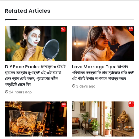
বা
p
Related Articles
চ্চা
s
দে
B
র
y
ঠা
M
ন্ডা
a
পা
l
নী
a
য়ে
i
র
k
DIY Face Packs: তৈলাক্ত ও চটচটে
Love Marriage Tips: আপনার
প
a
ত্বকের সমস্যায় ভুগছেন? এই ৩টি ঘরোয়া
পরিবারের সদস্যরা কি লাভ ম্যারেজে রাজি নন?
রি
A
ফেস প্যাক তৈরি করুন, প্রয়োগের সঠিক
এই পাঁচটি উপায় আপনাকে সাহায্য করবে
ব
r
পদ্ধতিটি জেনে নিন
3 days ago
র্তে
o
24 hours ago
বা
r
নি
a
য়ে
:
দি
অ
ন
ভি
এ
নে
ই
ত্রী