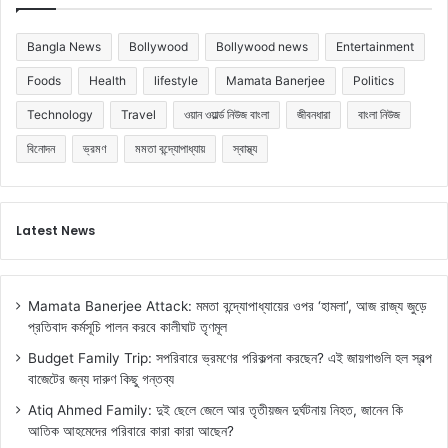
ম
র্শ
Bangla News
Bollywood
Bollywood news
Entertainment
দি
লে
Foods
Health
lifestyle
Mamata Banerjee
Politics
ন
Technology
Travel
ওয়ান ওয়ার্ল্ড নিউজ বাংলা
জীবনধারা
বাংলা নিউজ
না
য়ি
বিনোদন
ভ্রমণ
মমতা বন্দ্যোপাধ্যায়
স্বাস্থ্য
কা
Latest News
Mamata Banerjee Attack: মমতা বন্দ্যোপাধ্যায়ের ওপর ‘হামলা’, আজ রাজ্য জুড়ে
প্রতিবাদ কর্মসূচি পালন করবে কালীঘাট তৃণমূল
Budget Family Trip: সপরিবারে ভ্রমণের পরিকল্পনা করছেন? এই জায়গাগুলি হল স্বল্প
বাজেটের জন্য দারুণ কিছু গন্তব্য
Atiq Ahmed Family: দুই ছেলে জেলে আর তৃতীয়জন দুর্ঘটনায় নিহত, জানেন কি
আতিক আহমেদের পরিবারে কারা কারা আছেন?