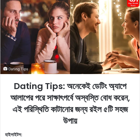
d
a
n
e
m
a
i
l
Dating Tips
Dating Tips: অনেকেই ডেটিং অ্যাপে
আলাপের পরে সাক্ষাৎপর্বে অস্বস্তি বোধ করেন,
এই পরিস্থিতি কাটানোর জন্য রইল ৫টি সহজ
উপায়
হাইলাইটস: