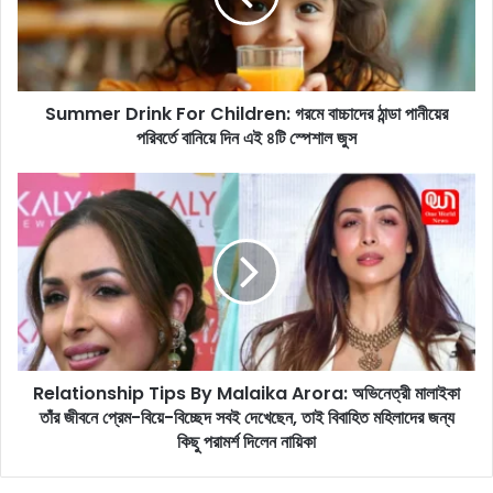
r
D
r
i
Summer Drink For Children: গরমে বাচ্চাদের ঠান্ডা পানীয়ের
n
পরিবর্তে বানিয়ে দিন এই ৪টি স্পেশাল জুস
k
F
o
R
r
e
C
l
h
a
i
t
l
i
d
o
r
n
e
s
n
Relationship Tips By Malaika Arora: অভিনেত্রী মালাইকা
h
:
তাঁর জীবনে প্রেম-বিয়ে-বিচ্ছেদ সবই দেখেছেন, তাই বিবাহিত মহিলাদের জন্য
i
গ
p
কিছু পরামর্শ দিলেন নায়িকা
র
T
মে
i