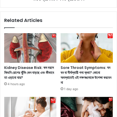
ম
লে
লা
ছে
নো
দি
Related Articles
র
ল্লি
পা
ক্যা
শা
পি
পা
টা
শি
ল
ক
সে
বি
র
তা
বি
ও
জ
Kidney Disease Risk: কম বয়সে
Sore Throat Symptoms: ঘন
লে
য়
কিডনি রোগের ঝুঁকি কেন বাড়ছে এবং কীভাবে
ঘন বা দীর্ঘস্থায়ী গলা ব্যথা? কোনো
খে
র
তা এড়ানো যায়?
অবস্থাতেই এই লক্ষণগুলোকে উপেক্ষা করবেন
ন
থ
না
4 hours ago
,
,
1 day ago
ই
আ
তি
র
ম
সি
ধ্যে
বি
ই
কে