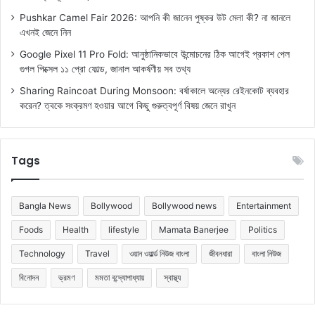
Pushkar Camel Fair 2026: আপনি কী জানেন পুষ্কর উট মেলা কী? না জানলে
এখনই জেনে নিন
Google Pixel 11 Pro Fold: আনুষ্ঠানিকভাবে উন্মোচনের ঠিক আগেই প্রকাশ পেল
গুগল পিক্সেল ১১ প্রো ফোল্ড, জানাল আকর্ষণীয় সব তথ্য
Sharing Raincoat During Monsoon: বর্ষাকালে অন্যের রেইনকোট ব্যবহার
করেন? ত্বকে সংক্রমণ হওয়ার আগে কিছু গুরুত্বপূর্ণ বিষয় জেনে রাখুন
Tags
Bangla News
Bollywood
Bollywood news
Entertainment
Foods
Health
lifestyle
Mamata Banerjee
Politics
Technology
Travel
ওয়ান ওয়ার্ল্ড নিউজ বাংলা
জীবনধারা
বাংলা নিউজ
বিনোদন
ভ্রমণ
মমতা বন্দ্যোপাধ্যায়
স্বাস্থ্য