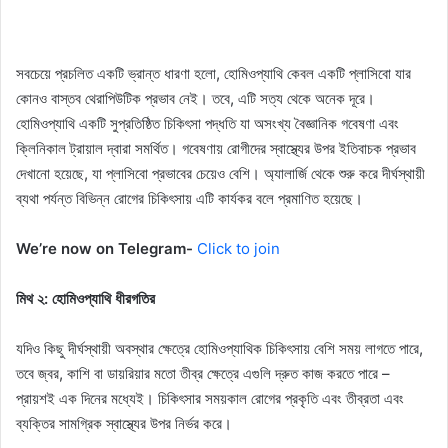
সবচেয়ে প্রচলিত একটি ভ্রান্ত ধারণা হলো, হোমিওপ্যাথি কেবল একটি প্লাসিবো যার
কোনও বাস্তব থেরাপিউটিক প্রভাব নেই। তবে, এটি সত্য থেকে অনেক দূরে।
হোমিওপ্যাথি একটি সুপ্রতিষ্ঠিত চিকিৎসা পদ্ধতি যা অসংখ্য বৈজ্ঞানিক গবেষণা এবং
ক্লিনিকাল ট্রায়াল দ্বারা সমর্থিত। গবেষণায় রোগীদের স্বাস্থ্যের উপর ইতিবাচক প্রভাব
দেখানো হয়েছে, যা প্লাসিবো প্রভাবের চেয়েও বেশি। অ্যালার্জি থেকে শুরু করে দীর্ঘস্থায়ী
ব্যথা পর্যন্ত বিভিন্ন রোগের চিকিৎসায় এটি কার্যকর বলে প্রমাণিত হয়েছে।
We’re now on Telegram-
Click to join
মিথ ২: হোমিওপ্যাথি ধীরগতির
যদিও কিছু দীর্ঘস্থায়ী অবস্থার ক্ষেত্রে হোমিওপ্যাথিক চিকিৎসায় বেশি সময় লাগতে পারে,
তবে জ্বর, কাশি বা ডায়রিয়ার মতো তীব্র ক্ষেত্রে এগুলি দ্রুত কাজ করতে পারে –
প্রায়শই এক দিনের মধ্যেই। চিকিৎসার সময়কাল রোগের প্রকৃতি এবং তীব্রতা এবং
ব্যক্তির সামগ্রিক স্বাস্থ্যের উপর নির্ভর করে।