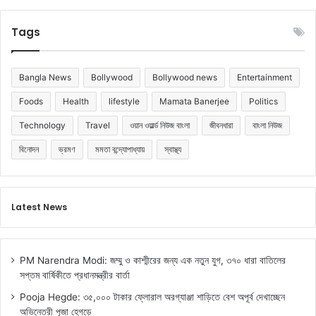
Tags
Bangla News
Bollywood
Bollywood news
Entertainment
Foods
Health
lifestyle
Mamata Banerjee
Politics
Technology
Travel
ওয়ান ওয়ার্ল্ড নিউজ বাংলা
জীবনধারা
বাংলা নিউজ
বিনোদন
ভ্রমণ
মমতা বন্দ্যোপাধ্যায়
স্বাস্থ্য
Latest News
PM Narendra Modi: জম্মু ও কাশ্মীরের জন্য এক নতুন যুগ, ৩৭০ ধারা বাতিলের
সপ্তম বার্ষিকীতে প্রধানমন্ত্রীর বার্তা
Pooja Hegde: ৩৫,০০০ টাকার ফ্লোরাল অরগ্যাঞ্জা শাড়িতে বেশ অপূর্ব দেখাচ্ছেন
অভিনেত্রী পূজা হেগড়ে