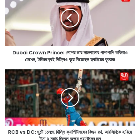
b
a
i
C
r
o
w
Dubai Crown Prince: দেশের ভার সামলানোর পাশাপাশি কবিতাও
n
লেখেন, ইতিমধ্যেই দিল্লিও ঘুরে গিয়েছেন দুবাইয়ের যুবরাজ
P
r
i
R
n
C
c
B
e
v
:
s
দে
D
শে
C
র
:
ভা
ছু
র
RCB vs DC: ছুটে চলেছে দিল্লি ক্যাপিটালসের বিজয় রথ, আরসিবিকে হারিয়ে
টে
সা
টানা ৪ ম্যাচ জিতল অক্ষর প্যাটেলের দল
চ