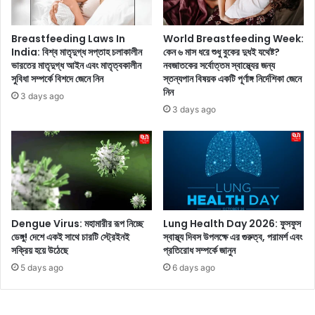
দি
হা
ল্লি
রি
ও
য়ে
Breastfeeding Laws In
World Breastfeeding Week:
ঘু
টা
India: বিশ্ব মাতৃদুগ্ধ সপ্তাহ চলাকালীন
কেন ৬ মাস ধরে শুধু বুকের দুধই যথেষ্ট?
রে
ভারতের মাতৃদুগ্ধ আইন এবং মাতৃত্বকালীন
নবজাতকের সর্বোত্তম স্বাস্থ্যের জন্য
না
সুবিধা সম্পর্কে বিশদে জেনে নিন
স্তন্যপান বিষয়ক একটি পূর্ণাঙ্গ নির্দেশিকা জেনে
গি
৪
নিন
য়ে
ম্যা
3 days ago
ছে
চ
3 days ago
ন
জি
দু
ত
বা
ল
ই
অ
য়ে
ক্ষ
র
র
যু
প্যা
Dengue Virus: মহামারীর রূপ নিচ্ছে
Lung Health Day 2026: ফুসফুস
ব
টে
ডেঙ্গু! দেশে একই সাথে চারটি স্ট্রেইনই
স্বাস্থ্য দিবস উপলক্ষে এর গুরুত্ব, পরামর্শ এবং
রা
লে
সক্রিয় হয়ে উঠেছে
প্রতিরোধ সম্পর্কে জানুন
জ
র
5 days ago
6 days ago
দ
ল