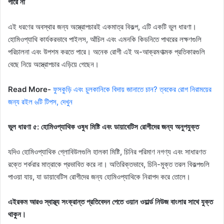
পারে না
এই ধরণের অবস্থার জন্য অস্ত্রোপচারই একমাত্র বিকল্প, এটি একটি ভুল ধারণা।
হোমিওপ্যাথি কার্যকরভাবে পাইলস, আঁচিল এবং এমনকি কিডনিতে পাথরের লক্ষণগুলি
পরিচালনা এবং উপশম করতে পারে। অনেক রোগী এই অ-আক্রমণাত্মক প্রতিকারগুলি
বেছে নিয়ে অস্ত্রোপচার এড়িয়ে গেছেন।
Read More-
ফুসকুড়ি এবং চুলকানিকে বিদায় জানাতে চান? ত্বকের রোগ নিরাময়ের
জন্য রইল ৬টি টিপস, দেখুন
ভুল ধারণা ৫: হোমিওপ্যাথিক ওষুধ মিষ্টি এবং ডায়াবেটিস রোগীদের জন্য অনুপযুক্ত
যদিও হোমিওপ্যাথিক গ্লোবিউলগুলি হালকা মিষ্টি, চিনির পরিমাণ নগণ্য এবং সাধারণত
রক্তে শর্করার মাত্রাকে প্রভাবিত করে না। অতিরিক্তভাবে, চিনি-মুক্ত তরল বিকল্পগুলি
পাওয়া যায়, যা ডায়াবেটিস রোগীদের জন্য হোমিওপ্যাথিকে নিরাপদ করে তোলে।
এইরকম আরও স্বাস্থ্য সংক্রান্ত প্রতিবেদন পেতে ওয়ান ওয়ার্ল্ড নিউজ বাংলার সাথে যুক্ত
থাকুন।