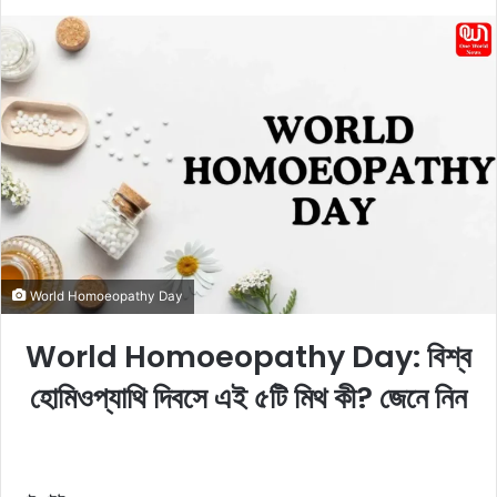
e
n
d
a
n
e
m
a
i
l
World Homoeopathy Day
World Homoeopathy Day: বিশ্ব
হোমিওপ্যাথি দিবসে এই ৫টি মিথ কী? জেনে নিন