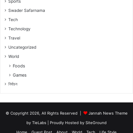
Sports
Swader Safarnama
Tech
Technology
Travel
Uncategorized
World
Foods
Games
নিৰ্বাচন
© Copyright 2026, All Rights Reserved |
Jannah News Theme
by TieLabs
| Proudly Hosted by
SiteGround
Home
Guest Post
About
World
Tech
Life Style