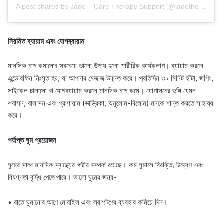
A post shared by Jade – Care Therapy Support (@jadetherapy)
নিয়মিত ব্যায়াম এবং যোগব্যায়াম
মানসিক চাপ কমানোর সবচেয়ে ভালো উপায় হলো শারীরিক কার্যকলাপ। ব্যায়াম করলে
এন্ডোরফিন নিঃসৃত হয়, যা আপনার মেজাজ উন্নত করে। প্রতিদিন ৩০ মিনিট হাঁটা, জগিং,
সাইকেল চালানো বা যোগব্যায়াম করলে মানসিক চাপ কমে। যোগাসনের ভঙ্গি যেমন
শবাসন, বালাসন এবং প্রাণায়াম (ভাস্ত্রিকা, অনুলোম-বিলোম) মনকে শান্ত করতে সাহায্য
করে।
পর্যাপ্ত ঘুম প্রয়োজন
ঘুমের সাথে মানসিক স্বাস্থ্যের গভীর সম্পর্ক রয়েছে। কম ঘুমালে বিরক্তি, উদ্বেগ এবং
বিষণ্ণতা বৃদ্ধি পেতে পারে। ভালো ঘুমের জন্য-
• রাতে ঘুমানোর আগে মোবাইল এবং ল্যাপটপের ব্যবহার কমিয়ে দিন।