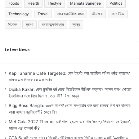
Foods
Health
lifestyle
Mamata Banerjee
Politics
Technology
Travel
ওয়ান ওয়ার্ল্ড নিউজ বাংলা
জীবনধারা
বাংলা নিউজ
বিনোদন
ভ্রমণ
মমতা বন্দ্যোপাধ্যায়
স্বাস্থ্য
Latest News
Kapil Sharma Cafe Targeted: কেন টার্গেট করা হয়েছিল কপিল শর্মার ক্যাফে?
সামনে এল বিস্ফোরক এক তথ্য
Dipika Kakar: কেন মুসলিম ধর্ম বেছে নিয়েছিলেন দীপিকা কক্কর? আসল কারণ শোয়েব
ইব্রাহিমের সঙ্গে বিয়ে ছিল না, তবে কী? বিশদ জানুন
Bigg Boss Bangla: ৩০শে আগস্ট থেকে সম্প্রচার শুরু হতে চলেছে বিগ বস বাংলার!
কারা হচ্ছেন প্রতিযোগী? জেনে নিন
Met Gala 2027 Theme: মেট গালা ২০২৭-এর থিম ‘জন গ্যালিয়ানো: হরাইজনস’,
জানেন এর তাৎপর্য কী?
GTA 6: এই মাসের শেষের দিকেই নেটফ্লিক্সে আসছে জিটিএ ৬-এর একটি ‘এক্সটেন্ডেড