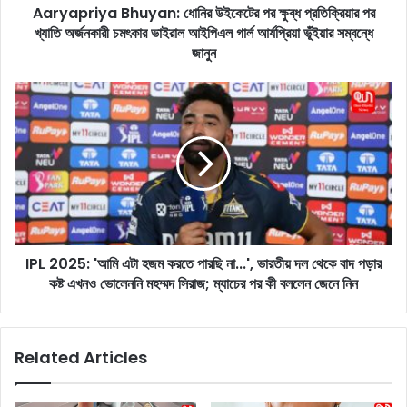
Aaryapriya Bhuyan: ধোনির উইকেটের পর ক্ষুব্ধ প্রতিক্রিয়ার পর
a
খ্যাতি অর্জনকারী চমৎকার ভাইরাল আইপিএল গার্ল আর্যপ্রিয়া ভূঁইয়ার সম্বন্ধে
B
h
জানুন
u
y
I
a
P
n
L
:
2
ধো
0
নি
2
র
5
উ
:
ই
'
কে
IPL 2025: 'আমি এটা হজম করতে পারছি না...', ভারতীয় দল থেকে বাদ পড়ার
আ
টে
কষ্ট এখনও ভোলেননি মহম্মদ সিরাজ; ম্যাচের পর কী বললেন জেনে নিন
মি
র
এ
প
টা
র
হ
Related Articles
ক্ষু
জ
ব্ধ
ম
প্র
ক