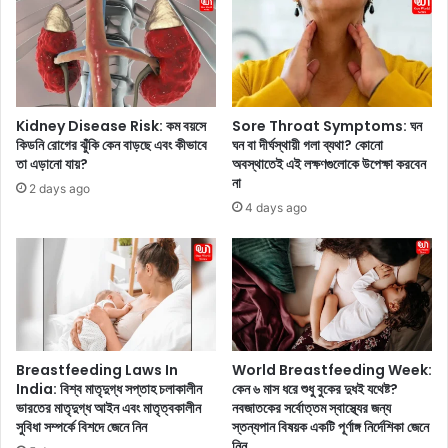
তি
র
ক্রি
তে
য়া
পা
র
র
প
ছি
র
না
Kidney Disease Risk: কম বয়সে
Sore Throat Symptoms: ঘন
খ্যা
.
কিডনি রোগের ঝুঁকি কেন বাড়ছে এবং কীভাবে
ঘন বা দীর্ঘস্থায়ী গলা ব্যথা? কোনো
তি
.
তা এড়ানো যায়?
অবস্থাতেই এই লক্ষণগুলোকে উপেক্ষা করবেন
অ
.
না
2 days ago
র্জ
'
4 days ago
ন
,
কা
ভা
রী
র
চ
তী
ম
য়
ৎ
দ
কা
ল
র
থে
Breastfeeding Laws In
World Breastfeeding Week:
ভা
কে
India: বিশ্ব মাতৃদুগ্ধ সপ্তাহ চলাকালীন
কেন ৬ মাস ধরে শুধু বুকের দুধই যথেষ্ট?
ই
ভারতের মাতৃদুগ্ধ আইন এবং মাতৃত্বকালীন
নবজাতকের সর্বোত্তম স্বাস্থ্যের জন্য
বা
সুবিধা সম্পর্কে বিশদে জেনে নিন
স্তন্যপান বিষয়ক একটি পূর্ণাঙ্গ নির্দেশিকা জেনে
রা
দ
নিন
ল