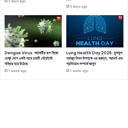
প
5 days ago
আ
ড়া
5 days ago
ই
র
পি
ক
এ
ষ্ট
ল
এ
গা
খ
র্ল
ন
আ
ও
Dengue Virus: মহামারীর রূপ নিচ্ছে
Lung Health Day 2026: ফুসফুস
র্য
ভো
ডেঙ্গু! দেশে একই সাথে চারটি স্ট্রেইনই
স্বাস্থ্য দিবস উপলক্ষে এর গুরুত্ব, পরামর্শ এবং
প্রি
লে
সক্রিয় হয়ে উঠেছে
প্রতিরোধ সম্পর্কে জানুন
য়া
ন
1 week ago
1 week ago
ভূঁ
নি
ই
ম
য়া
হ
র
ম্ম
স
দ
ম্ব
সি
ন্ধে
রা
জা
জ
নু
;
ন
ম্যা