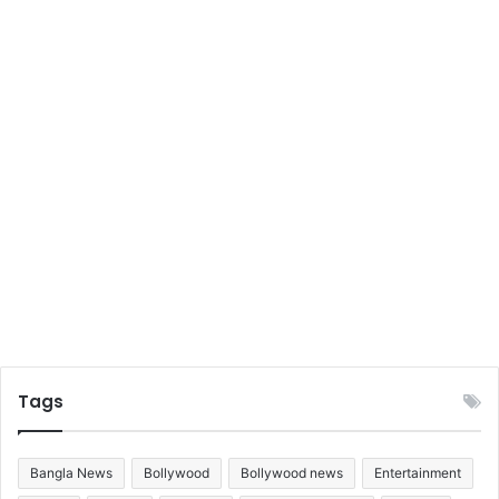
চে
র
প
র
কী
ব
ল
লে
ন
জে
নে
নি
ন
Tags
Bangla News
Bollywood
Bollywood news
Entertainment