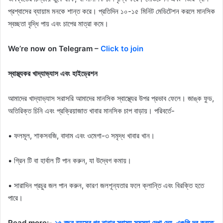
প্রশ্বাসের ব্যায়াম মনকে শান্ত করে। প্রতিদিন ১০-১৫ মিনিট মেডিটেশন করলে মানসিক
স্বচ্ছতা বৃদ্ধি পায় এবং চাপের মাত্রা কমে।
We’re now on Telegram –
Click to join
স্বাস্থ্যকর খাদ্যাভ্যাস এবং হাইড্রেশন
আমাদের খাদ্যাভ্যাস সরাসরি আমাদের মানসিক স্বাস্থ্যের উপর প্রভাব ফেলে। জাঙ্ক ফুড,
অতিরিক্ত চিনি এবং প্রক্রিয়াজাত খাবার মানসিক চাপ বাড়ায়। পরিবর্তে-
• ফলমূল, শাকসবজি, বাদাম এবং ওমেগা-৩ সমৃদ্ধ খাবার খান।
• গ্রিন টি বা হার্বাল টি পান করুন, যা উদ্বেগ কমায়।
• সারাদিন প্রচুর জল পান করুন, কারণ জলশূন্যতার ফলে ক্লান্তি এবং বিরক্তি হতে
পারে।
Read more:-
২৫ বছর বয়সের পর নানান স্বাস্থ্য সমস্যা দেখা দেয়, এগুলি দূর করতে