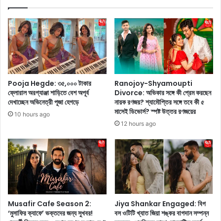
ল্লি
n
তে
d
N
:
E
৪
E
০
T
দি
প্র
নে
শ্ন
১
Pooja Hegde: ৩৫,০০০ টাকার
Ranojoy-Shyamoupti
প
২
ফ্লোরাল অরগ্যাঞ্জা শাড়িতে বেশ অপূর্ব
Divorce: অভিকার সঙ্গে কী প্রেম করছেন
ত্র
টি
দেখাচ্ছেন অভিনেত্রী পূজা হেগড়ে
নায়ক রণজয়? শ্যামৌপ্তির সঙ্গে তবে কী ৫
ফাঁ
ম্যা
মাসেই ডিভোর্স? স্পষ্ট উত্তর রণজয়ের
10 hours ago
সে
চ
12 hours ago
র
,
প্র
অ
তি
ক্টো
বা
ব
দে
র
র
থে
ক
কে
র
ডি
Musafir Cafe Season 2:
Jiya Shankar Engaged: বিগ
বে
সে
‘মুসাফির ক্যাফে’ ভক্তদের জন্য সুখবর!
বস ওটিটি খ্যাত জিয়া শঙ্কর বাগদান সম্পন্ন
ক