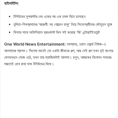
হাইলাইটস:
টলিউডের সুপারস্টার দেব একের পর এক চমক দিতে চলেছেন
নন্দিতা-শিবপ্রসাদের ‘বহুরূপী: দ্য গোল্ডেন ডাকু’ নিয়ে সিনেপ্রেমীদের কৌতূহল তুঙ্গে
ফিফার সাথে অফিসিয়াল ব্রডকাস্ট ডিল সই করেছে ‘জি’ এন্টারটেইনমেন্ট
One World News Entertainment:
নমস্কার, ওয়ান ওয়ার্ল্ড নিউজ-এ
আপনাদের স্বাগত। সিনেমা মানেই তো একটা জীবনের গল্প, আর সেই গল্প যখন দুই বাংলার
মেলবন্ধনে সেজে ওঠে, তখন তার ম্যাজিকটাই আলাদা। চলুন, আজকের বিনোদন সফরের
শুরুতেই চোখ রাখা যাক টলিউডের দিকে।