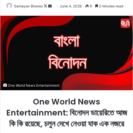
Santayan Biswas
F
S
June 4, 2026
9
2 minutes read
o
e
l
n
l
d
o
a
w
n
o
e
n
m
X
a
i
l
One World News Entertainment
One World News
Entertainment: বিনোদন ডায়েরিতে আজ
কি কি রয়েছে, চলুন দেখে নেওয়া যাক এক নজরে