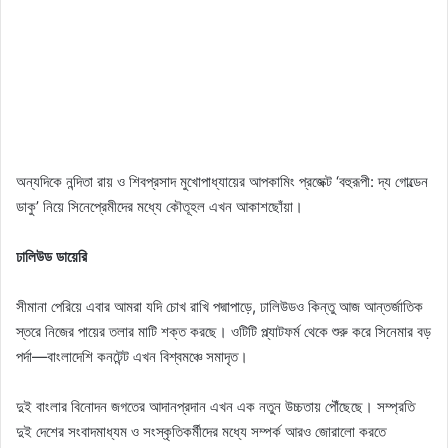
অন্যদিকে নন্দিতা রায় ও শিবপ্রসাদ মুখোপাধ্যায়ের আপকামিং প্রজেক্ট ‘বহুরূপী: দ্য গোল্ডেন
ডাকু’ নিয়ে সিনেপ্রেমীদের মধ্যে কৌতূহল এখন আকাশছোঁয়া।
ঢালিউড ডায়েরি
সীমানা পেরিয়ে এবার আমরা যদি চোখ রাখি পদ্মাপাড়ে, ঢালিউডও কিন্তু আজ আন্তর্জাতিক
স্তরে নিজের পায়ের তলার মাটি শক্ত করছে। ওটিটি প্ল্যাটফর্ম থেকে শুরু করে সিনেমার বড়
পর্দা—বাংলাদেশি কনটেন্ট এখন বিশ্বমঞ্চে সমাদৃত।
দুই বাংলার বিনোদন জগতের আদানপ্রদান এখন এক নতুন উচ্চতায় পৌঁছেছে। সম্প্রতি
দুই দেশের সংবাদমাধ্যম ও সংস্কৃতিকর্মীদের মধ্যে সম্পর্ক আরও জোরালো করতে