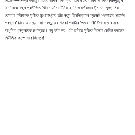
দিচ্ছেন—পদ্মশ্রী করিমুল হকের জীবন অবলম্বনে তাঁর ৫০তম ছবি ‘বাইক অ্যাম্বুলেন্স
দাদা’ এবং বহুল প্রতীক্ষিত ‘খাদান ২’ ও ‘টনিক ২’ নিয়ে দর্শকদের উন্মাদনা তুঙ্গে; ঠিক
তেমনই পরিচালক সৃজিত মুখোপাধ্যায় তাঁর নতুন মিউজিক্যাল প্রজেক্ট ‘এম্পারার ভার্সেস
শরৎচন্দ্র’ নিয়ে আসছেন, যা শরৎচন্দ্রের শতবর্ষ প্রাচীন ‘পথের দাবী’ উপন্যাসের এক
আধুনিক সেলুলয়েড রূপান্তর। শুধু তাই নয়, এই ছবিতে সৃজিত নিজেই ডেবিউ করছেন
মিউজিক কম্পোজার হিসেবে!