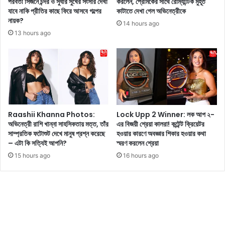
পরবর্তী সিজনে চন্দর ও সুধার সুখের সংসার দেখা
করলেন, প্রেমিকের সাথে রোম্যান্টিক মুহূর্ত
ম্ব
যাবে নাকি প্রীতির কাছে ফিরে আসবে গল্পের
কাটাতে দেখা গেল অভিনেত্রীকে
ক
র
নায়ক?
রো
প
14 hours ago
চ
র্য
13 hours ago
জ
ন্ত
ন
মে
তা
গা
পা
স
র্টি
ফ
,
র
জে
,
Raashii Khanna Photos:
Lock Upp 2 Winner: লক আপ ২-
নে
জে
অভিনেত্রী রাশি খান্না সাহসিকতায় মত্ত, তাঁর
এর বিজয়ী শ্রেয়া কালরা! কন্টেন্ট ক্রিয়েটর
নি
নে
সাম্প্রতিক ফটোশুট দেখে মানুষ প্রশ্ন করেছে
হওয়ার কারণে অবজ্ঞার শিকার হওয়ার কথা
ন
নি
– এটা কি সত্যিই আপনি?
স্মরণ করলেন শ্রেয়া
এ
ন
15 hours ago
16 hours ago
র
স
জ
ম্পূ
ন্য
র্ণ
কী
সূ
ভা
চি
বে
এ