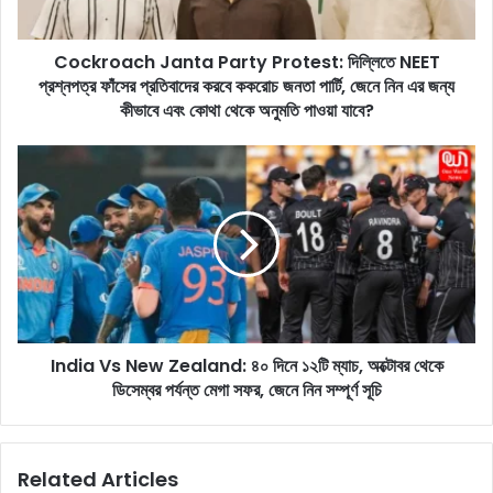
c
h
Cockroach Janta Party Protest: দিল্লিতে NEET
J
প্রশ্নপত্র ফাঁসের প্রতিবাদের করবে ককরোচ জনতা পার্টি, জেনে নিন এর জন্য
a
n
কীভাবে এবং কোথা থেকে অনুমতি পাওয়া যাবে?
t
a
I
P
n
a
d
r
i
t
a
y
V
P
s
r
N
o
e
t
India Vs New Zealand: ৪০ দিনে ১২টি ম্যাচ, অক্টোবর থেকে
w
e
ডিসেম্বর পর্যন্ত মেগা সফর, জেনে নিন সম্পূর্ণ সূচি
Z
s
e
t
a
:
l
Related Articles
দি
a