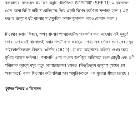
কলকাতার ‘সত্যজিৎ রায় ফিল্ম অ্যান্ড টেলিভিশন ইনস্টিটিউট’ (SRFTI)-এ বাংলাদেশ
থেকে আসা বিশিষ্ট নারী সাংবাদিকদের নিয়ে একটি বিশেষ কর্মশালা সম্পন্ন হলো। এই
ধরণের উদ্যোগ দুই বাংলার সাংস্কৃতিক আদানপ্রদানকে আরও বেগবান করবে।
সিনেমার কথায় ফিরলে, ওপার বাংলার পাওয়ারহাউজ পারফর্মার জয়া আহসান এই মুহূর্তে
ওপার-এপার দুই বাংলাতেই সমান দাপটে কাজ করছেন। পরিচালক সৌকর্য ঘোষালের নতুন
সাইকোলজিক্যাল থ্রিলার ‘ওসিডি’ (OCD)-তে জয়া আহসানের অভিনয় দেখার জন্য
মুখিয়ে আছেন দর্শকরা। পাশাপাশি ওপার বাংলার জনপ্রিয় অভিনেতা চঞ্চল চৌধুরী এবং গুণী
পরিচালক ব্রাত্য বসুর নতুন কোলাবোরেশন ‘শেকর’ (বিভূতিভূষণ বন্দ্যোপাধ্যায়ের গল্প
অবলম্বনে) বাংলা সিনেমার নস্টালজিয়া আর আধুনিকতাকে এক সুতোয় বাঁধতে চলেছে।
ফুটবল ফিভার ও বিনোদন