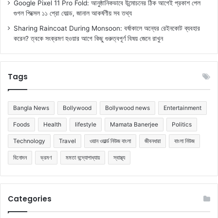
Google Pixel 11 Pro Fold: আনুষ্ঠানিকভাবে উন্মোচনের ঠিক আগেই প্রকাশ পেল
গুগল পিক্সেল ১১ প্রো ফোল্ড, জানাল আকর্ষণীয় সব তথ্য
Sharing Raincoat During Monsoon: বর্ষাকালে অন্যের রেইনকোট ব্যবহার
করেন? ত্বকে সংক্রমণ হওয়ার আগে কিছু গুরুত্বপূর্ণ বিষয় জেনে রাখুন
Tags
Bangla News
Bollywood
Bollywood news
Entertainment
Foods
Health
lifestyle
Mamata Banerjee
Politics
Technology
Travel
ওয়ান ওয়ার্ল্ড নিউজ বাংলা
জীবনধারা
বাংলা নিউজ
বিনোদন
ভ্রমণ
মমতা বন্দ্যোপাধ্যায়
স্বাস্থ্য
Categories