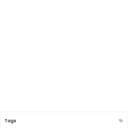
বং
কো
থা
থে
কে
অ
নু
ম
তি
পা
ও
য়া
যা
বে
?
Tags