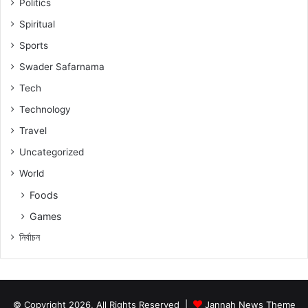
Politics
Spiritual
Sports
Swader Safarnama
Tech
Technology
Travel
Uncategorized
World
Foods
Games
নিৰ্বাচন
© Copyright 2026, All Rights Reserved |
Jannah News Theme