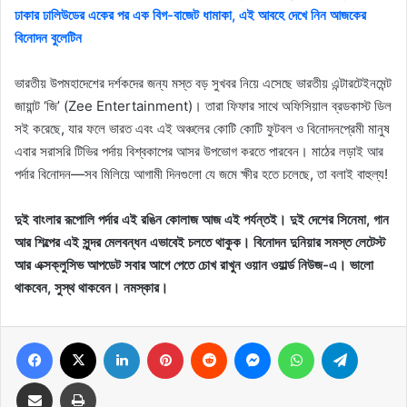
ঢাকার ঢালিউডের একের পর এক বিগ-বাজেট ধামাকা, এই আবহে দেখে নিন আজকের
বিনোদন বুলেটিন
ভারতীয় উপমহাদেশের দর্শকদের জন্য মস্ত বড় সুখবর নিয়ে এসেছে ভারতীয় এন্টারটেইনমেন্ট
জায়ান্ট ‘জি’ (Zee Entertainment)। তারা ফিফার সাথে অফিসিয়াল ব্রডকাস্ট ডিল
সই করেছে, যার ফলে ভারত এবং এই অঞ্চলের কোটি কোটি ফুটবল ও বিনোদনপ্রেমী মানুষ
এবার সরাসরি টিভির পর্দায় বিশ্বকাপের আসর উপভোগ করতে পারবেন। মাঠের লড়াই আর
পর্দার বিনোদন—সব মিলিয়ে আগামী দিনগুলো যে জমে ক্ষীর হতে চলেছে, তা বলাই বাহুল্য!
দুই বাংলার রূপোলি পর্দার এই রঙিন কোলাজ আজ এই পর্যন্তই। দুই দেশের সিনেমা, গান
আর শিল্পের এই সুন্দর মেলবন্ধন এভাবেই চলতে থাকুক। বিনোদন দুনিয়ার সমস্ত লেটেস্ট
আর এক্সক্লুসিভ আপডেট সবার আগে পেতে চোখ রাখুন ওয়ান ওয়ার্ল্ড নিউজ-এ। ভালো
থাকবেন, সুস্থ থাকবেন। নমস্কার।
Facebook
X
LinkedIn
Pinterest
Reddit
Messenger
WhatsApp
Telegram
Share via Email
Print