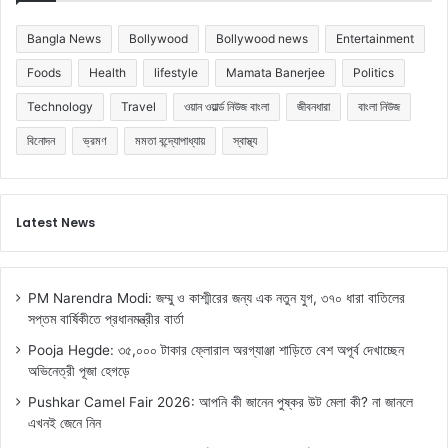
Bangla News
Bollywood
Bollywood news
Entertainment
Foods
Health
lifestyle
Mamata Banerjee
Politics
Technology
Travel
ওয়ান ওয়ার্ল্ড নিউজ বাংলা
জীবনধারা
বাংলা নিউজ
বিনোদন
ভ্রমণ
মমতা বন্দ্যোপাধ্যায়
স্বাস্থ্য
Latest News
PM Narendra Modi: জম্মু ও কাশ্মীরের জন্য এক নতুন যুগ, ৩৭০ ধারা বাতিলের
সপ্তম বার্ষিকীতে প্রধানমন্ত্রীর বার্তা
Pooja Hegde: ৩৫,০০০ টাকার ফ্লোরাল অরগ্যাঞ্জা শাড়িতে বেশ অপূর্ব দেখাচ্ছেন
অভিনেত্রী পূজা হেগড়ে
Pushkar Camel Fair 2026: আপনি কী জানেন পুষ্কর উট মেলা কী? না জানলে
এখনই জেনে নিন