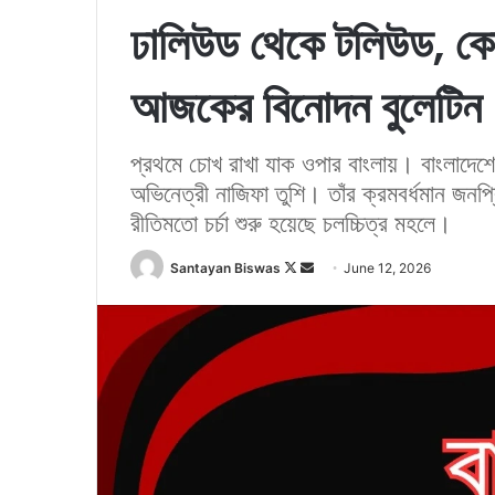
ঢালিউড থেকে টলিউড, কো
আজকের বিনোদন বুলেটিন
প্রথমে চোখ রাখা যাক ওপার বাংলায়। বাংলাদেশে
অভিনেত্রী নাজিফা তুশি। তাঁর ক্রমবর্ধমান জনপ্
রীতিমতো চর্চা শুরু হয়েছে চলচ্চিত্র মহলে।
Santayan Biswas
F
S
June 12, 2026
o
e
l
n
l
d
o
a
w
n
o
e
n
m
X
a