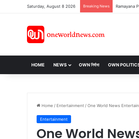
Saturday, August 8 2026
Breaking News
HOME
NEWS
OWN নির্বাবা
OWN POLITIC
Home
/
Entertainment
/
One World News Entertainment:
Entertainment
One World News