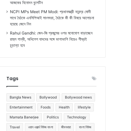
আজকের বিনোদন বুলেটিন
NCPI MPs Meet PM Modi: প্রধানমন্ত্রী নরেন্দ্র মোদী
সাথে বৈঠকে এনসিপিআই সাংসদরা, বৈঠকে কী কী বিষয়ে আলোচনা
হয়েছে জেনে নিন
Rahul Gandhi: জেন-জি প্রজন্মের ওপর মনোযোগ বাড়াচ্ছেন
রাহুল গান্ধী, অখিলেশ যাদবের সঙ্গে ভাগাভাগি নিয়েও শীঘ্রই
চূড়ান্ত হবে
Tags
Bangla News
Bollywood
Bollywood news
Entertainment
Foods
Health
lifestyle
Mamata Banerjee
Politics
Technology
Travel
ওয়ান ওয়ার্ল্ড নিউজ বাংলা
জীবনধারা
বাংলা নিউজ