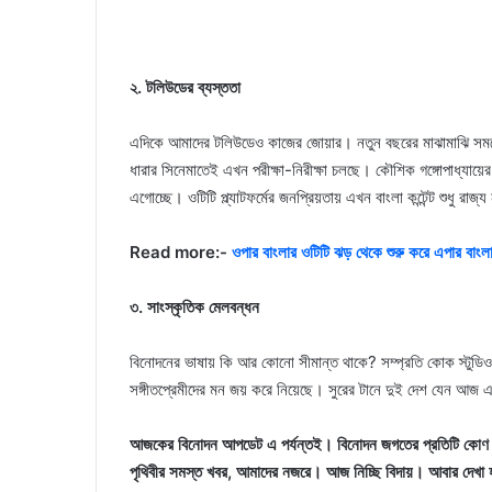
২. টলিউডের ব্যস্ততা
এদিকে আমাদের টলিউডেও কাজের জোয়ার। নতুন বছরের মাঝামাঝি সময়ে দ
ধারার সিনেমাতেই এখন পরীক্ষা-নিরীক্ষা চলছে। কৌশিক গঙ্গোপাধ্যায়ের 
এগোচ্ছে। ওটিটি প্ল্যাটফর্মের জনপ্রিয়তায় এখন বাংলা কন্টেন্ট শুধু রাজ্
Read more:-
ওপার বাংলার ওটিটি ঝড় থেকে শুরু করে এপার বাংলা
৩. সাংস্কৃতিক মেলবন্ধন
বিনোদনের ভাষায় কি আর কোনো সীমান্ত থাকে? সম্প্রতি কোক স্টুডিও
সঙ্গীতপ্রেমীদের মন জয় করে নিয়েছে। সুরের টানে দুই দেশ যেন আজ এ
আজকের বিনোদন আপডেট এ পর্যন্তই। বিনোদন জগতের প্রতিটি কোণ থ
পৃথিবীর সমস্ত খবর, আমাদের নজরে। আজ নিচ্ছি বিদায়। আবার দেখা 