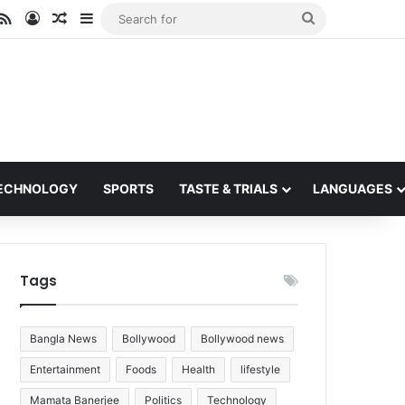
ube
stagram
RSS
Log In
Random Article
Sidebar
Search
for
ECHNOLOGY
SPORTS
TASTE & TRIALS
LANGUAGES
Tags
Bangla News
Bollywood
Bollywood news
Entertainment
Foods
Health
lifestyle
Mamata Banerjee
Politics
Technology