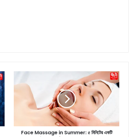
F
a
c
e
M
a
s
s
a
Face Massage in Summer: ৫ মিনিটের একটি
g