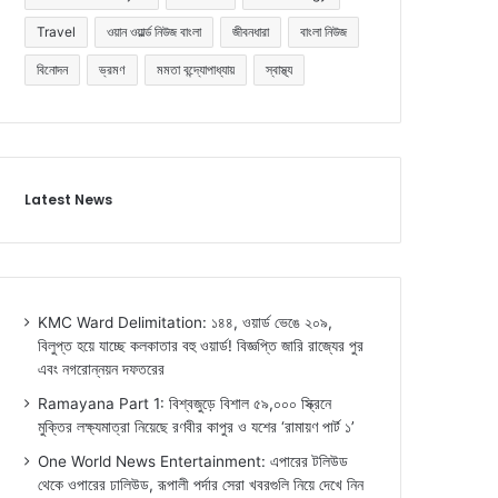
Travel
ওয়ান ওয়ার্ল্ড নিউজ বাংলা
জীবনধারা
বাংলা নিউজ
বিনোদন
ভ্রমণ
মমতা বন্দ্যোপাধ্যায়
স্বাস্থ্য
Latest News
KMC Ward Delimitation: ১৪৪, ওয়ার্ড ভেঙে ২০৯,
বিলুপ্ত হয়ে যাচ্ছে কলকাতার বহু ওয়ার্ড! বিজ্ঞপ্তি জারি রাজ্যের পুর
এবং নগরোন্নয়ন দফতরের
Ramayana Part 1: বিশ্বজুড়ে বিশাল ৫৯,০০০ স্ক্রিনে
মুক্তির লক্ষ্যমাত্রা নিয়েছে রণবীর কাপুর ও যশের ‘রামায়ণ পার্ট ১’
One World News Entertainment: এপারের টলিউড
থেকে ওপারের ঢালিউড, রূপালী পর্দার সেরা খবরগুলি নিয়ে দেখে নিন