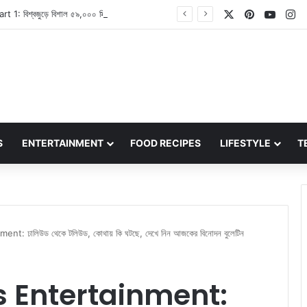
X
Pinterest
YouT
In
Ramayana Part 1: বিশ্বজুড়ে বিশাল ৫৯,০০০ স্ক্রিনে মুক্তির লক্ষ্যমাত্রা নিয়েছে রণবীর কাপুর ও যশের ‘রামায়ণ পার্ট ১’
S
ENTERTAINMENT
FOOD RECIPES
LIFESTYLE
T
 ঢালিউড থেকে টলিউড, কোথায় কি ঘটছে, দেখে নিন আজকের বিনোদন বুলেটিন
 Entertainment: