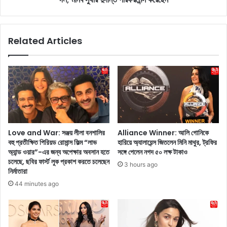
বৈ
O
ঠ
f
কে
f
Related Articles
মা
T
ত্র
e
দু
s
টি
t
শ
H
ব্দ
i
ব
g
ল
h
লে
l
Love and War: সঞ্জয় লীলা বনশালির
Alliance Winner: আলি গোনিকে
ন
i
বহু প্রতীক্ষিত পিরিয়ড রোমান্স ফিল্ম “লাভ
হারিয়ে অ্যালায়েন্স জিতলেন মিনি মাথুর, ট্রফির
,
g
অ্যান্ড ওয়ার”-এর জন্য অপেক্ষার অবসান হতে
সঙ্গে পেলেন নগদ ৫০ লক্ষ টাকাও
ই
h
চলেছে, ছবির ফার্স্ট লুক প্রকাশ করতে চলেছেন
3 hours ago
ন্ডি
t
নির্মাতারা
য়া
s
44 minutes ago
জো
:
টে
আ
র
ফ
রা
গা