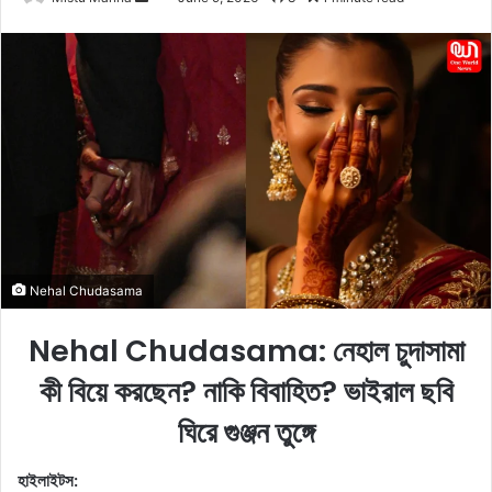
e
n
d
a
n
e
m
a
i
l
Nehal Chudasama
Nehal Chudasama: নেহাল চুদাসামা
কী বিয়ে করছেন? নাকি বিবাহিত? ভাইরাল ছবি
ঘিরে গুঞ্জন তুঙ্গে
হাইলাইটস: