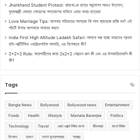
Jharkhand Student Protest: ঝাড়খণ্ডে ছাত্র আন্দোলন আরও উত্তাল,
মুখ্যমন্ত্রী হেমন্ত সোরেনের পদত্যাগের দাবিতে এবার অনড় ছাত্ররা
Love Marriage Tips: আপনার পরিবারের সদস্যরা কি লাভ ম্যারেজে রাজি নন? এই
পাঁচটি উপায় আপনাকে সাহায্য করবে
India First High Altitude Ladakh Safari: লাদাখে শুরু হচ্ছে ভারতের প্রথম
হাই-অল্টিটিউড ওয়াইল্ডলাইফ সাফারি, এর বিশেষত্ব কী?
2x2x2 Rule: মদ্যপায়ীদের জন্য 2x2x2 গোল্ডেন রুল কী এবং এর উপকারিতাগুলি কী
কী?
Tags
Bangla News
Bollywood
Bollywood news
Entertainment
Foods
Health
lifestyle
Mamata Banerjee
Politics
Technology
Travel
ওয়ান ওয়ার্ল্ড নিউজ বাংলা
জীবনধারা
বাংলা নিউজ
বিনোদন
ভ্রমণ
মমতা বন্দ্যোপাধ্যায়
স্বাস্থ্য