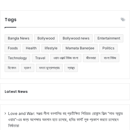
ব
সু
থা
Tags
র
দু
র্দা
Bangla News
Bollywood
Bollywood news
Entertainment
ন্ত
পা
Foods
Health
lifestyle
Mamata Banerjee
Politics
র
Technology
Travel
ওয়ান ওয়ার্ল্ড নিউজ বাংলা
জীবনধারা
বাংলা নিউজ
ফ
র
বিনোদন
ভ্রমণ
মমতা বন্দ্যোপাধ্যায়
স্বাস্থ্য
মে
ন্স
ক
রে
Latest News
ছে
ন
Love and War: সঞ্জয় লীলা বনশালির বহু প্রতীক্ষিত পিরিয়ড রোমান্স ফিল্ম “লাভ অ্যান্ড
ওয়ার”-এর জন্য অপেক্ষার অবসান হতে চলেছে, ছবির ফার্স্ট লুক প্রকাশ করতে চলেছেন
নির্মাতারা