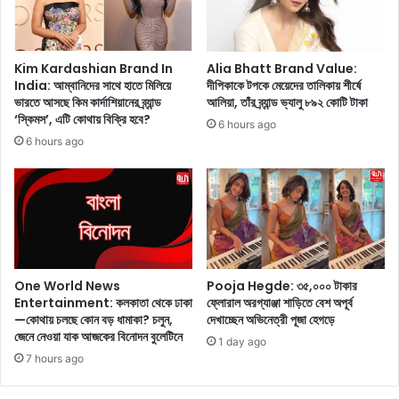
শ
নি
ও
স্তা
কি
ন
ত
কে
Kim Kardashian Brand In
Alia Bhatt Brand Value:
বে
India: আম্বানিদের সাথে হাতে মিলিয়ে
দীপিকাকে টপকে মেয়েদের তালিকায় শীর্ষে
উ
ভারতে আসছে কিম কার্দাশিয়ানের ব্র্যান্ড
আলিয়া, তাঁর ব্র্যান্ড ভ্যালু ৮৯২ কোটি টাকা
হা
ড়ি
‘স্কিমস’, এটি কোথায় বিক্রি হবে?
রা
য়ে
6 hours ago
লে
দি
6 hours ago
ন
য়ে
ম
স
ম
ব
তা
চে
ব
য়ে
ন্দ্যো
ব
পা
ড়
One World News
Pooja Hegde: ৩৫,০০০ টাকার
ধ্যা
টে
Entertainment: কলকাতা থেকে ঢাকা
ফ্লোরাল অরগ্যাঞ্জা শাড়িতে বেশ অপূর্ব
য়
স্ট
—কোথায় চলছে কোন বড় ধামাকা? চলুন,
দেখাচ্ছেন অভিনেত্রী পূজা হেগড়ে
?
জ
জেনে নেওয়া যাক আজকের বিনোদন বুলেটিনে
1 day ago
য়ে
7 hours ago
র
রে