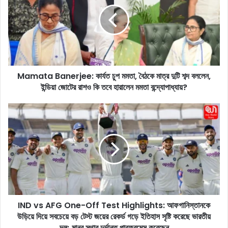
m
a
t
a
B
a
n
Mamata Banerjee: কার্যত চুপ মমতা, বৈঠকে মাত্র দুটি শব্দ বললেন,
e
ইন্ডিয়া জোটের রাশও কি তবে হারালেন মমতা বন্দ্যোপাধ্যায়?
r
j
e
I
e
N
:
D
কা
v
র্য
s
ত
A
চু
F
প
G
ম
O
ম
IND vs AFG One-Off Test Highlights: আফগানিস্তানকে
n
তা
উড়িয়ে দিয়ে সবচেয়ে বড় টেস্ট জয়ের রেকর্ড গড়ে ইতিহাস সৃষ্টি করেছে ভারতীয়
e
,
-
দল; মানব সুথার দুর্দান্ত পারফরমেন্স করেছেন