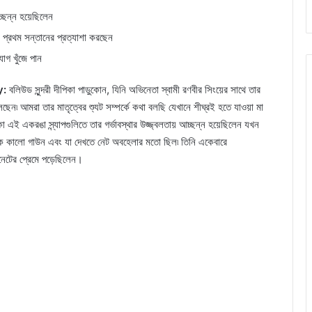
চ্ছন্ন হয়েছিলেন
ার প্রথম সন্তানের প্রত্যাশা করছেন
োগ খুঁজে পান
y:
বলিউড সুন্দরী দীপিকা পাড়ুকোন, যিনি অভিনেতা স্বামী রণবীর সিংয়ের সাথে তার
েছেন৷ আমরা তার মাতৃত্বের শ্যুট সম্পর্কে কথা বলছি যেখানে শীঘ্রই হতে যাওয়া মা
 এই একরঙা স্ন্যাপগুলিতে তার গর্ভাবস্থার উজ্জ্বলতায় আচ্ছন্ন হয়েছিলেন যখন
িছক কালো গাউন এবং যা দেখতে নেট অবহেলার মতো ছিল৷ তিনি একেবারে
নেটের প্রেমে পড়েছিলেন।