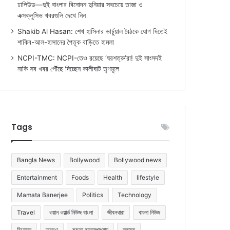
ঢালিউড—দুই বাংলার বিনোদন দুনিয়ার সবচেয়ে তাজা ও
এক্সক্লুসিভ খবরগুলি দেখে নিন
Shakib Al Hasan: শেখ হাসিনার ভার্চুয়াল বৈঠকে যোগ দিতেই
শাকিব-আল-হাসানের পৈতৃক বাড়িতে হামলা
NCPI-TMC: NCPI-তেও রয়েছে ‘ঘরশত্রু’রা! দুই সাংসদই
নাকি সব খবর পৌঁছে দিচ্ছেন কালীঘাট তৃণমূলে
Tags
Bangla News
Bollywood
Bollywood news
Entertainment
Foods
Health
lifestyle
Mamata Banerjee
Politics
Technology
Travel
ওয়ান ওয়ার্ল্ড নিউজ বাংলা
জীবনধারা
বাংলা নিউজ
বিনোদন
ভ্রমণ
মমতা বন্দ্যোপাধ্যায়
স্বাস্থ্য