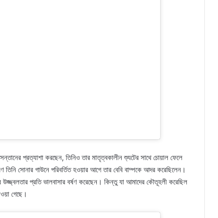
থম সন্তানের প্রত্যাশা করছেন, তিনিও তার মাতৃত্বকালীন শ্যুটের সাথে চোয়াল ফেলে
ারণ তিনি সোনার গাউনে পরিবর্তিত হওয়ার আগে তার বেবি বাম্পকে আদর করেছিলেন।
ার উজ্জ্বলতার প্রতি ভালবাসার বর্ষণ করেছেন। কিন্তু যা আমাদের কৌতূহলী করেছিল
াওয়া গেছে।