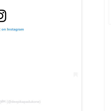
t on Instagram
ादुकोण (@deepikapadukone)