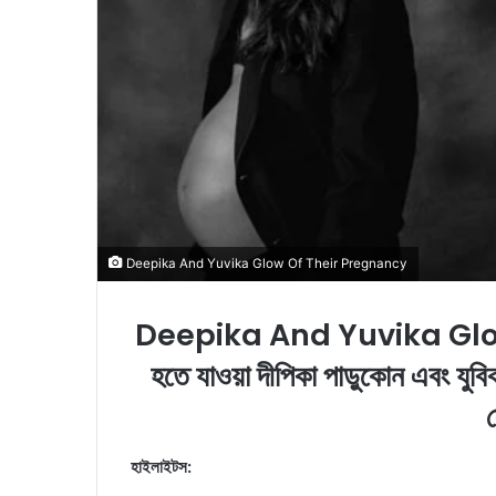
l
Deepika And Yuvika Glow Of Their Pregnancy
Deepika And Yuvika Glow 
হতে যাওয়া দীপিকা পাড়ুকোন এবং যুব
হাইলাইটস: