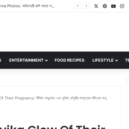
X
Pinterest
YouT
In
Raashii Khanna Photos: অভিনেত্রী রাশি খান্না সাহসিকতায় মত্ত, তাঁর সাম্প্রতিক ফটোশুট দেখে মানুষ প্রশ্ন করেছে – এটা কি সত্যিই আপনি?
S
ENTERTAINMENT
FOOD RECIPES
LIFESTYLE
T
r Pregnancy: দীপিকা পাড়ুকোন এবং যুবিকা চৌধুরীর মাতৃত্বের শুটিংয়ের পরে,