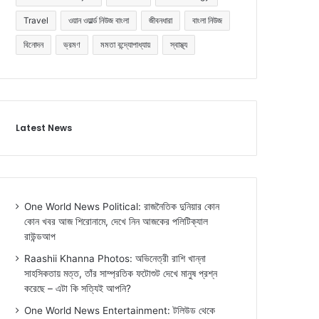
Travel
ওয়ান ওয়ার্ল্ড নিউজ বাংলা
জীবনধারা
বাংলা নিউজ
বিনোদন
ভ্রমণ
মমতা বন্দ্যোপাধ্যায়
স্বাস্থ্য
Latest News
One World News Political: রাজনৈতিক দুনিয়ার কোন
কোন খবর আজ শিরোনামে, দেখে নিন আজকের পলিটিক্যাল
রাউন্ডআপ
Raashii Khanna Photos: অভিনেত্রী রাশি খান্না
সাহসিকতায় মত্ত, তাঁর সাম্প্রতিক ফটোশুট দেখে মানুষ প্রশ্ন
করেছে – এটা কি সত্যিই আপনি?
One World News Entertainment: টলিউড থেকে