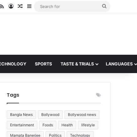
ube
stagram
RSS
Log In
Random Article
Sidebar
Search
for
ECHNOLOGY
SPORTS
TASTE & TRIALS
LANGUAGES
Tags
Bangla News
Bollywood
Bollywood news
Entertainment
Foods
Health
lifestyle
Mamata Banerjee
Politics
Technology