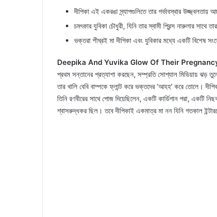
দীপিকা এই একরঙা স্ন্যাপগুলিতে তার গর্ভাবস্থার উজ্জ্বলতায় আ
চমৎকার যুবিকা চৌধুরী, যিনি তার স্বামী প্রিন্স নারুলার সাথে ত
ভক্তরা শীঘ্রই মা দীপিকা এবং যুবিকার মধ্যে একটি বিশেষ সংয
Deepika And Yuvika Glow Of Their Pregnanc
প্রথম সন্তানের প্রত্যাশা করছেন, সম্প্রতি সোশ্যাল মিডিয়ায় ঝড় তুল
তার খালি বেবি বাম্পকে ফ্লান্ট করে ভক্তদের ‘আহহ’ করে তোলে। দীপিকা
তিনি রণবীরের সাথে পোজ দিয়েছিলেন, একটি কার্ডিগান পরা, একটি ন
শ্বাসরুদ্ধকর ছিল। তবে দীপিকাই একমাত্র মা নন যিনি গতকাল ইন্টার