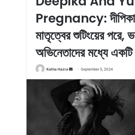
Deepika And Yuv
Pregnancy: দীপিকা পাড
মাতৃত্বের শুটিংয়ের পরে,
অভিনেতাদের মধ্যে একটি 
Katha Hazra
S
September 5, 2024
e
n
d
a
n
e
m
a
i