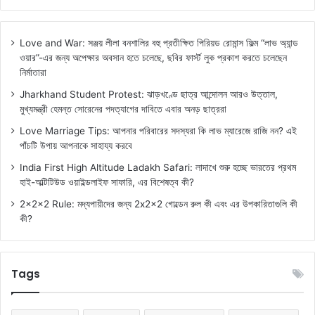
Love and War: সঞ্জয় লীলা বনশালির বহু প্রতীক্ষিত পিরিয়ড রোমান্স ফিল্ম “লাভ অ্যান্ড
ওয়ার”-এর জন্য অপেক্ষার অবসান হতে চলেছে, ছবির ফার্স্ট লুক প্রকাশ করতে চলেছেন
নির্মাতারা
Jharkhand Student Protest: ঝাড়খণ্ডে ছাত্র আন্দোলন আরও উত্তাল,
মুখ্যমন্ত্রী হেমন্ত সোরেনের পদত্যাগের দাবিতে এবার অনড় ছাত্ররা
Love Marriage Tips: আপনার পরিবারের সদস্যরা কি লাভ ম্যারেজে রাজি নন? এই
পাঁচটি উপায় আপনাকে সাহায্য করবে
India First High Altitude Ladakh Safari: লাদাখে শুরু হচ্ছে ভারতের প্রথম
হাই-অল্টিটিউড ওয়াইল্ডলাইফ সাফারি, এর বিশেষত্ব কী?
2x2x2 Rule: মদ্যপায়ীদের জন্য 2x2x2 গোল্ডেন রুল কী এবং এর উপকারিতাগুলি কী
কী?
Tags