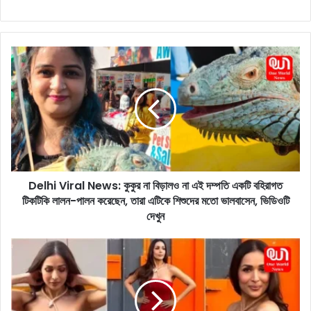
D
e
l
h
i
V
i
r
a
Delhi Viral News: কুকুর না বিড়ালও না এই দম্পতি একটি বহিরাগত
l
টিকটিকি লালন-পালন করেছেন, তারা এটিকে শিশুদের মতো ভালবাসেন, ভিডিওটি
N
e
দেখুন
w
s
G
:
o
কু
r
কু
g
র
e