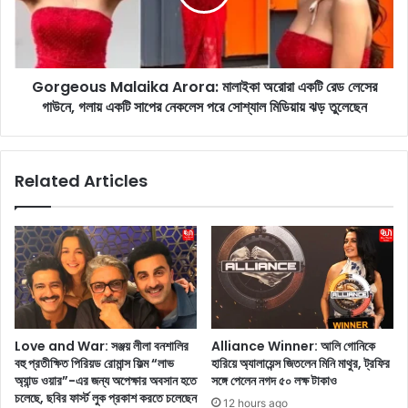
না
o
বি
u
ড়া
s
ল
M
ও
Gorgeous Malaika Arora: মালাইকা অরোরা একটি রেড লেসের
a
না
গাউনে, গলায় একটি সাপের নেকলেস পরে সোশ্যাল মিডিয়ায় ঝড় তুলেছেন
l
এ
a
ই
i
দ
k
Related Articles
ম্প
a
তি
A
এ
r
ক
o
টি
r
ব
a
হি
:
রা
মা
গ
লা
Love and War: সঞ্জয় লীলা বনশালির
Alliance Winner: আলি গোনিকে
ত
ই
বহু প্রতীক্ষিত পিরিয়ড রোমান্স ফিল্ম “লাভ
হারিয়ে অ্যালায়েন্স জিতলেন মিনি মাথুর, ট্রফির
টি
কা
অ্যান্ড ওয়ার”-এর জন্য অপেক্ষার অবসান হতে
সঙ্গে পেলেন নগদ ৫০ লক্ষ টাকাও
ক
অ
চলেছে, ছবির ফার্স্ট লুক প্রকাশ করতে চলেছেন
12 hours ago