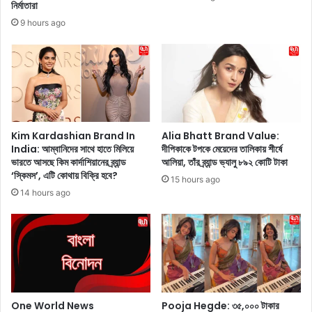
টি
রো
নির্মাতারা
কি
রা
9 hours ago
লা
এ
ল
ক
ন
টি
-
রে
পা
ড
ল
লে
ন
সে
ক
র
Kim Kardashian Brand In
Alia Bhatt Brand Value:
রে
India: আম্বানিদের সাথে হাতে মিলিয়ে
দীপিকাকে টপকে মেয়েদের তালিকায় শীর্ষে
গা
ভারতে আসছে কিম কার্দাশিয়ানের ব্র্যান্ড
আলিয়া, তাঁর ব্র্যান্ড ভ্যালু ৮৯২ কোটি টাকা
ছে
উ
‘স্কিমস’, এটি কোথায় বিক্রি হবে?
ন
নে
15 hours ago
,
,
14 hours ago
তা
গ
রা
লা
এ
য়
টি
এ
কে
ক
শি
টি
শু
সা
One World News
Pooja Hegde: ৩৫,০০০ টাকার
দে
পে