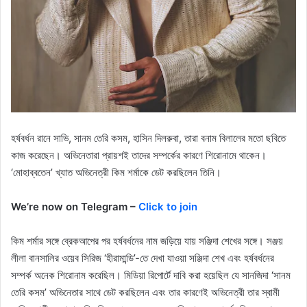
হর্ষবর্ধন রানে সাভি, সানম তেরি কসম, হাসিন দিলরুবা, তারা বনাম বিলালের মতো ছবিতে
কাজ করেছেন। অভিনেতারা প্রায়শই তাদের সম্পর্কের কারণে শিরোনামে থাকেন।
‘মোহাব্বতেন’ খ্যাত অভিনেত্রী কিম শর্মাকে ডেট করছিলেন তিনি।
We’re now on Telegram –
Click to join
কিম শর্মার সঙ্গে ব্রেকআপের পর হর্ষবর্ধনের নাম জড়িয়ে যায় সঞ্জিদা শেখের সঙ্গে। সঞ্জয়
লীলা বানসালির ওয়েব সিরিজ ‘হীরামান্ডি’-তে দেখা যাওয়া সঞ্জিদা শেখ এবং হর্ষবর্ধনের
সম্পর্ক অনেক শিরোনাম করেছিল। মিডিয়া রিপোর্টে দাবি করা হয়েছিল যে সানজিদা ‘সানম
তেরি কসম’ অভিনেতার সাথে ডেট করছিলেন এবং তার কারণেই অভিনেত্রী তার স্বামী