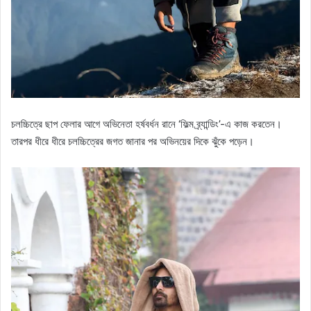
চলচ্চিত্রে ছাপ ফেলার আগে অভিনেতা হর্ষবর্ধন রানে ‘ফিল্ম ব্র্যান্ডিং’-এ কাজ করতেন।
তারপর ধীরে ধীরে চলচ্চিত্রের জগত জানার পর অভিনয়ের দিকে ঝুঁকে পড়েন।