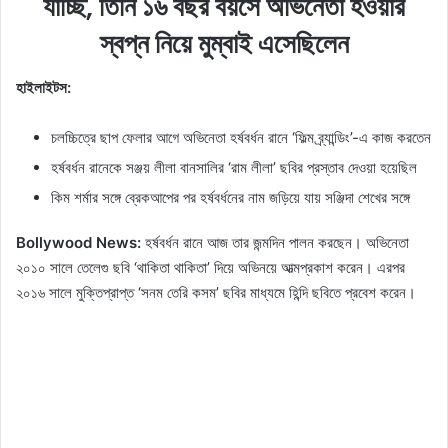
যাচ্ছি, তিনি ১৬ বছর বয়সে অভিনেতা হওয়ার
স্বপ্ন নিয়ে মুম্বাই এসেছিলেন
হাইলাইটস:
চলচ্চিত্রে ছাপ ফেলার আগে অভিনেতা হর্ষবর্ধন রানে ‘ফিল্ম ব্র্যান্ডিং’-এ কাজ করতেন
হর্ষবর্ধন রানেকে সঞ্জয় লীলা বানসালির ‘রাম লীলা’ ছবির প্রস্তাব দেওয়া হয়েছিল
কিম শর্মার সঙ্গে ব্রেকআপের পর হর্ষবর্ধনের নাম জড়িয়ে যায় সঞ্জিদা শেখের সঙ্গে
Bollywood News:
হর্ষবর্ধন রানে আজ তার জন্মদিন পালন করছেন। অভিনেতা
২০১০ সালে তেলেগু ছবি ‘থাকিতা থাকিতা’ দিয়ে অভিনয়ে আত্মপ্রকাশ করেন। এরপর
২০১৬ সালে মুক্তিপ্রাপ্ত ‘সনম তেরি কসম’ ছবির মাধ্যমে হিন্দি ছবিতে প্রবেশ করেন।