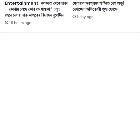
Entertainment: কলকাতা থেকে ঢাকা
ফ্লোরাল অরগ্যাঞ্জা শাড়িতে বেশ অপূর্ব
র
র
—কোথায় চলছে কোন বড় ধামাকা? চলুন,
দেখাচ্ছেন অভিনেত্রী পূজা হেগড়ে
ম
নে
জেনে নেওয়া যাক আজকের বিনোদন বুলেটিনে
1 day ago
তো
ক
15 hours ago
ভা
লে
ল
স
বা
প
সে
রে
ন
সো
,
শ্যা
ভি
ল
ডি
মি
ও
ডি
টি
য়া
দে
য়
খু
ঝ
ন
ড়
তু
লে
ছে
ন