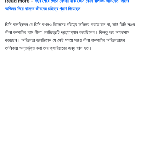
Read more –
বছর শেষে জেনে নেওয়া যাক কোন কোন বলিউড অভিনেতা তাদের
অভিনয় দিয়ে বাস্তব জীবনের চরিত্রে প্রাণ দিয়েছেন
তিনি বলেছিলেন যে তিনি কখনও ভিলেনের চরিত্রে অভিনয় করতে চান না, তাই তিনি সঞ্জয়
লীলা বনসালির ‘রাম লীলা’ চলচ্চিত্রটি প্রত্যাখ্যান করেছিলেন। কিন্তু পরে আফসোস
করেছেন। অভিনেতা বলেছিলেন যে সেই সময়ে সঞ্জয় লীলা বানসালির অভিনেতাদের
তালিকায় অন্তর্ভুক্ত করা তার ক্যারিয়ারের জন্য ভাল হত।