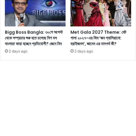
নি
য়া
র
অ
ন্দ
Bigg Boss Bangla: ৩০শে আগস্ট
Met Gala 2027 Theme: মেট
র
থেকে সম্প্রচার শুরু হতে চলেছে বিগ বস
গালা ২০২৭-এর থিম ‘জন গ্যালিয়ানো:
ম
বাংলার! কারা হচ্ছেন প্রতিযোগী? জেনে নিন
হরাইজনস’, জানেন এর তাৎপর্য কী?
হ
2 days ago
2 days ago
লে
আ
জ
কি
কি
ঘ
ট
ছে
,
দে
খে
নি
ন
আ