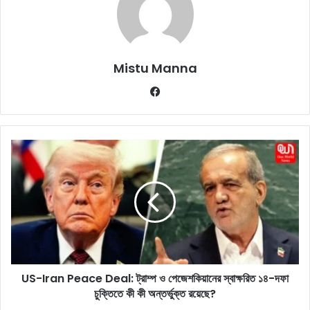
Mistu Manna
Fa
ce
bo
ok
U
S
-
I
r
a
n
P
e
US-Iran Peace Deal: ট্রাম্প ও পেজেশকিয়ানের স্বাক্ষরিত ১৪-দফা
a
চুক্তিতে কী কী অন্তর্ভুক্ত রয়েছে?
c
e