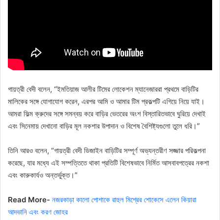
গায়ত্রী বেদী বলেন, “ইমতিয়াজ আলীর টিমের লোকেশন ম্যানেজাররা প্রথমে বাড়িটির
মালিকের সঙ্গে যোগাযোগ করেন, এরপর আমি ও আমার টিম প্রকল্পটি এগিয়ে নিয়ে যাই।
আমরা ফিল্ম ক্রুদের সঙ্গে সমন্বয় করে বাড়ির ভেতরের অংশ বিস্তারিতভাবে ঘুরিয়ে দেখাই
এবং সিনেমায় দেখানো বাড়ির মূল নকশার উপাদান ও বিশেষ বৈশিষ্ট্যগুলো তুলে ধরি।”
তিনি আরও বলেন, “গায়ত্রী বেদী ডিজাইন বাড়িটির সম্পূর্ণ অভ্যন্তরীণ সজ্জার পরিকল্পনা
করেছে, যার মধ্যে এই সম্পত্তিতে থাকা প্রতিটি বিশেষভাবে নির্মিত আসবাবপত্রের নকশা
এবং কারুকার্যও অন্তর্ভুক্ত।”
Read More-
নজরকাড়া কালো পোশাকে রাহুল মিশ্রের শোকেসে এলেন কিয়ারা
আদভানি এবং করণ জোহর