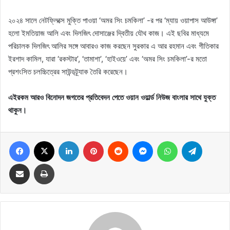
২০২৪ সালে নেটফ্লিক্সে মুক্তি পাওয়া ‘অমর সিং চমকিলা’ -র পর ‘ম্যায় ওয়াপাস আউঙ্গা’
হলো ইমতিয়াজ আলি এবং দিলজিৎ দোসাঞ্জের দ্বিতীয় যৌথ কাজ। এই ছবির মাধ্যমে
পরিচালক দিলজিৎ আলির সঙ্গে আবারও কাজ করছেন সুরকার এ আর রহমান এবং গীতিকার
ইরশাদ কামিল, যারা ‘রকস্টার’, ‘তামাশা’, ‘হাইওয়ে’ এবং ‘অমর সিং চমকিলা’-র মতো
প্রশংসিত চলচ্চিত্রের সাউন্ডট্র্যাক তৈরি করেছেন।
এইরকম আরও বিনোদন জগতের প্রতিবেদন পেতে ওয়ান ওয়ার্ল্ড নিউজ বাংলার সাথে যুক্ত
থাকুন।
Facebook
X
LinkedIn
Pinterest
Reddit
Messenger
WhatsApp
Telegram
Share via Email
Print