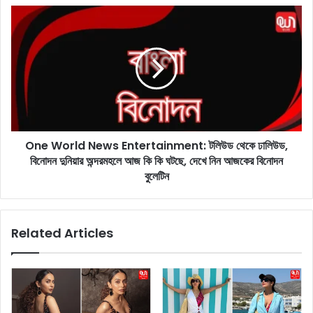
D
O
e
n
a
e
l
W
:
o
ট্রা
r
ম্প
l
ও
d
পে
N
জে
One World News Entertainment: টলিউড থেকে ঢালিউড,
e
শ
বিনোদন দুনিয়ার অন্দরমহলে আজ কি কি ঘটছে, দেখে নিন আজকের বিনোদন
w
কি
s
বুলেটিন
য়া
E
নে
n
র
t
Related Articles
স্বা
e
ক্ষ
r
রি
t
ত
a
১
i
৪
n