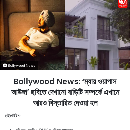
n
d
a
n
e
m
a
i
l
Bollywood News
Bollywood News: ‘ম্যায় ওয়াপাস
আউঙ্গা’ ছবিতে দেখানো বাড়িটি সম্পর্কে এখানে
আরও বিস্তারিত দেওয়া হল
হাইলাইটস: