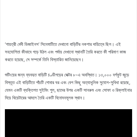
‘গায়ত্রী বেদী ডিজাইনস’ সিনেমাটিতে দেখানো বাড়িটির নকশার দায়িত্বে ছিল। এই
সহযোগিতা কীভাবে গড়ে উঠল এবং পর্দায় দেখানো স্থানটি তৈরি করতে কী পরিমাণ কাজ
করতে হয়েছে, সে সম্পর্কে তিনি বিস্তারিত জানিয়েছেন।
শুটিংয়ের জন্য ব্যবহৃত বাড়িটি চণ্ডীগড়ের সেক্টর ৮-এ অবস্থিত। ১৩,০০০ বর্গফুট জুড়ে
বিস্তৃত এই বাড়িটিতে পাঁচটি শোবার ঘর এবং বেশ কিছু অত্যাধুনিক সুযোগ-সুবিধা রয়েছে,
যেমন একটি ব্যক্তিগত সুইমিং পুল, ছাদের উপর একটি সানরুম এবং সোফা ও রিক্লাইনার
দিয়ে থিয়েটারের আদলে তৈরি একটি বিনোদনমূলক স্থান।