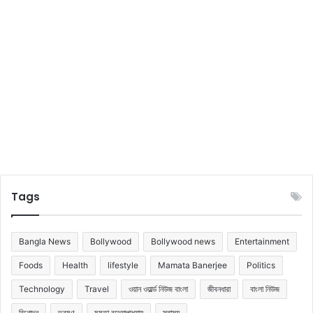
জ
কে
র
বি
নো
দ
ন
বু
লে
টি
ন
Tags
Bangla News
Bollywood
Bollywood news
Entertainment
Foods
Health
lifestyle
Mamata Banerjee
Politics
Technology
Travel
ওয়ান ওয়ার্ল্ড নিউজ বাংলা
জীবনধারা
বাংলা নিউজ
বিনোদন
ভ্রমণ
মমতা বন্দ্যোপাধ্যায়
স্বাস্থ্য