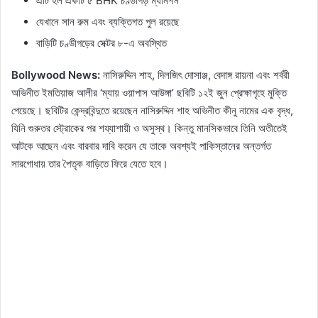
এটি হল একটি ৫ BHK চণ্ডীগড় ম্যানশন
যেখানে সান রুম এবং ব্যক্তিগত পুল রয়েছে
বাড়িটি চণ্ডীগড়ের সেক্টর ৮-এ অবস্থিত
Bollywood News:
নাসিরুদ্দিন শাহ, দিলজিৎ দোসাঞ্জ, বেদাঙ্গ রায়না এবং শর্বরী
অভিনীত ইমতিয়াজ আলীর ‘ম্যায় ওয়াপাস আউঙ্গা’ ছবিটি ১২ই জুন প্রেক্ষাগৃহে মুক্তি
পেয়েছে। ছবিটির কেন্দ্রবিন্দুতে রয়েছেন নাসিরুদ্দিন শাহ অভিনীত কীনু নামের এক বৃদ্ধ,
যিনি গুরুতর স্ট্রোকের পর শয্যাশায়ী ও অসুস্থ। কিন্তু মানসিকভাবে তিনি অতীতেই
আটকে আছেন এবং বারবার দাবি করেন যে তাকে অবশ্যই পাকিস্তানের অন্তর্গত
সারগোধায় তার পৈতৃক বাড়িতে ফিরে যেতে হবে।