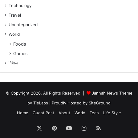
Technology
Travel
Uncategorized
World
Foods
Games
নিৰ্বাচন
© Copyright 2026, All Rights Reserved |
Jannah News Theme
by TieLabs
| Proudly Hosted by
SiteGround
Home
Guest Post
About
World
Tech
Life Style
X
Pinterest
YouTube
Instagram
RSS