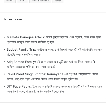
Latest News
Mamata Banerjee Attack: মমতা বন্দ্যোপাধ্যায়ের ওপর ‘হামলা’, আজ রাজ্য জুড়ে
প্রতিবাদ কর্মসূচি পালন করবে কালীঘাট তৃণমূল
Budget Family Trip: সপরিবারে ভ্রমণের পরিকল্পনা করছেন? এই জায়গাগুলি হল স্বল্প
বাজেটের জন্য দারুণ কিছু গন্তব্য
Atiq Ahmed Family: দুই ছেলে জেলে আর তৃতীয়জন দুর্ঘটনায় নিহত, জানেন কি
আতিক আহমেদের পরিবারে কারা কারা আছেন?
Rakul Preet Singh Photos: Ramayana-এর ‘শূর্পণখা’ সাহসিকতার পরিচয়
দিলেন, থাই-হাই স্লিট পোশাকে কিলার পোজ দিলেন রাকুল প্রীত সিং
DIY Face Packs: তৈলাক্ত ও চটচটে ত্বকের সমস্যায় ভুগছেন? এই ৩টি ঘরোয়া ফেস
প্যাক তৈরি করুন, প্রয়োগের সঠিক পদ্ধতিটি জেনে নিন