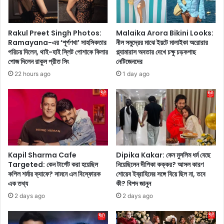
-
m
দ
e
ফা
n
Rakul Preet Singh Photos:
Malaika Arora Bikini Looks:
চু
t
Ramayana-এর ‘শূর্পণখা’ সাহসিকতার
নীল সমুদ্রের মাঝে ইয়টে মালাইকা অরোরার
ক্তি
:
পরিচয় দিলেন, থাই-হাই স্লিট পোশাকে কিলার
গ্ল্যামারাস অবতার দেখে চক্ষু চড়কগাছ
তে
ট
পোজ দিলেন রাকুল প্রীত সিং
নেটিজেনদের
কী
লি
22 hours ago
1 day ago
কী
উ
অ
ড
ন্ত
থে
র্ভু
কে
ক্ত
ঢা
র
লি
য়ে
উ
ছে
ড
Kapil Sharma Cafe
Dipika Kakar: কেন মুসলিম ধর্ম বেছে
?
,
Targeted: কেন টার্গেট করা হয়েছিল
নিয়েছিলেন দীপিকা কক্কর? আসল কারণ
কপিল শর্মার ক্যাফে? সামনে এল বিস্ফোরক
শোয়েব ইব্রাহিমের সঙ্গে বিয়ে ছিল না, তবে
বি
এক তথ্য
কী? বিশদ জানুন
নো
দ
2 days ago
2 days ago
ন
দু