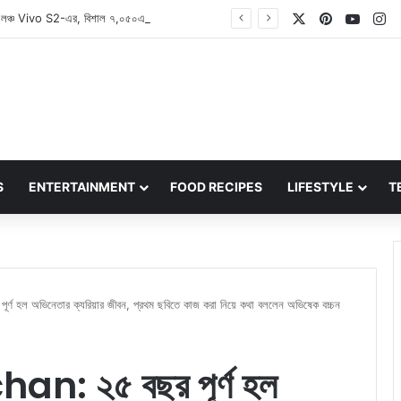
X
Pinterest
YouT
In
Vivo S2: ভারতে লঞ্চ Vivo S2-এর, বিশাল ৭,০৫০এমএএইচ ব্যাটারি এবং ডাইমেনসিটি ৭৩৬০-টার্বো চিপসেট নিয়ে ফিরল S-সিরিজ
S
ENTERTAINMENT
FOOD RECIPES
LIFESTYLE
T
হল অভিনেতার ক্যরিয়ার জীবন, প্রথম ছবিতে কাজ করা নিয়ে কথা বললেন অভিষেক বচ্চন
: ২৫ বছর পূর্ণ হল