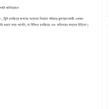
 সবটা জানিয়েছেন
হিন্দি চলচ্চিত্র জগতের অন্যতম বিখ্যাত পরিবারে জন্মগ্রহণকারী একজন
রি করতে সময় লাগেনি, যা বিভিন্ন চলচ্চিত্র এবং অভিনয়ের মাধ্যমে চিহ্নিত।