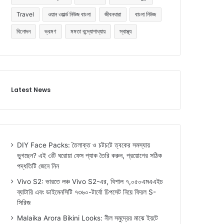
Travel
ওয়ান ওয়ার্ল্ড নিউজ বাংলা
জীবনধারা
বাংলা নিউজ
বিনোদন
ভ্রমণ
মমতা বন্দ্যোপাধ্যায়
স্বাস্থ্য
Latest News
DIY Face Packs: তৈলাক্ত ও চটচটে ত্বকের সমস্যায়
ভুগছেন? এই ৩টি ঘরোয়া ফেস প্যাক তৈরি করুন, প্রয়োগের সঠিক
পদ্ধতিটি জেনে নিন
Vivo S2: ভারতে লঞ্চ Vivo S2-এর, বিশাল ৭,০৫০এমএএইচ
ব্যাটারি এবং ডাইমেনসিটি ৭৩৬০-টার্বো চিপসেট নিয়ে ফিরল S-
সিরিজ
Malaika Arora Bikini Looks: নীল সমুদ্রের মাঝে ইয়টে