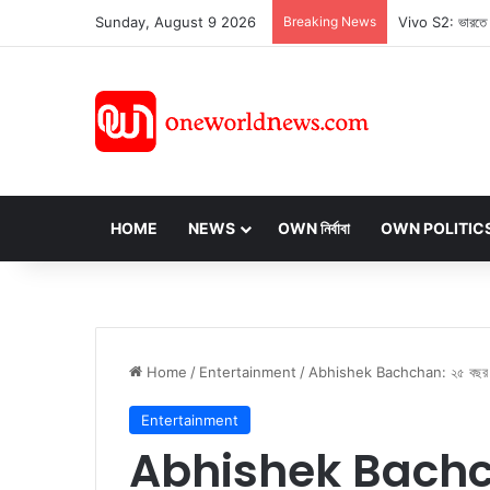
Sunday, August 9 2026
Breaking News
HOME
NEWS
OWN নির্বাবা
OWN POLITIC
Home
/
Entertainment
/
Abhishek Bachchan: ২৫ বছর পূর্ণ 
Entertainment
Abhishek Bachchan