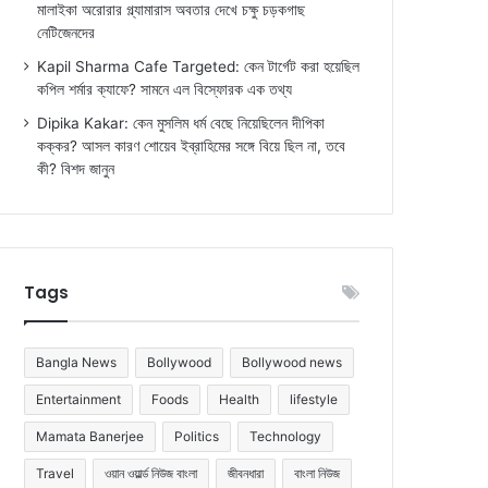
মালাইকা অরোরার গ্ল্যামারাস অবতার দেখে চক্ষু চড়কগাছ
নেটিজেনদের
Kapil Sharma Cafe Targeted: কেন টার্গেট করা হয়েছিল
কপিল শর্মার ক্যাফে? সামনে এল বিস্ফোরক এক তথ্য
Dipika Kakar: কেন মুসলিম ধর্ম বেছে নিয়েছিলেন দীপিকা
কক্কর? আসল কারণ শোয়েব ইব্রাহিমের সঙ্গে বিয়ে ছিল না, তবে
কী? বিশদ জানুন
Tags
Bangla News
Bollywood
Bollywood news
Entertainment
Foods
Health
lifestyle
Mamata Banerjee
Politics
Technology
Travel
ওয়ান ওয়ার্ল্ড নিউজ বাংলা
জীবনধারা
বাংলা নিউজ