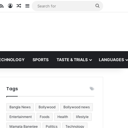
ube
stagram
RSS
Log In
Random Article
Sidebar
Search
for
ECHNOLOGY
SPORTS
TASTE & TRIALS
LANGUAGES
Tags
Bangla News
Bollywood
Bollywood news
Entertainment
Foods
Health
lifestyle
Mamata Banerjee
Politics
Technology