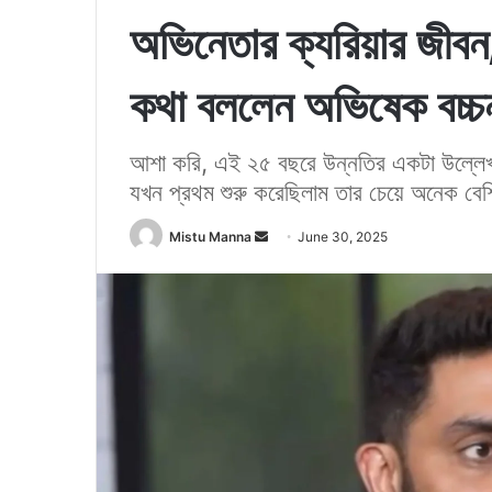
অভিনেতার ক্যরিয়ার জীবন
কথা বললেন অভিষেক বচ্চ
আশা করি, এই ২৫ বছরে উন্নতির একটা উল্ল
যখন প্রথম শুরু করেছিলাম তার চেয়ে অনেক বেশি
Mistu Manna
S
June 30, 2025
e
n
d
a
n
e
m
a
i