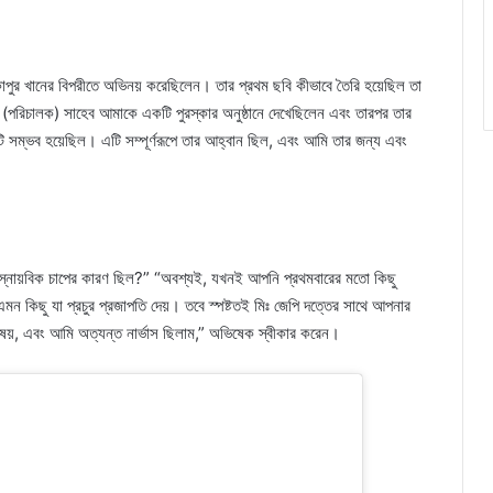
াপুর খানের বিপরীতে অভিনয় করেছিলেন। তার প্রথম ছবি কীভাবে তৈরি হয়েছিল তা
ত (পরিচালক) সাহেব আমাকে একটি পুরস্কার অনুষ্ঠানে দেখেছিলেন এবং তারপর তার
সম্ভব হয়েছিল। এটি সম্পূর্ণরূপে তার আহ্বান ছিল, এবং আমি তার জন্য এবং
 স্নায়বিক চাপের কারণ ছিল?” “অবশ্যই, যখনই আপনি প্রথমবারের মতো কিছু
মন কিছু যা প্রচুর প্রজাপতি দেয়। তবে স্পষ্টতই মিঃ জেপি দত্তের সাথে আপনার
বিষয়, এবং আমি অত্যন্ত নার্ভাস ছিলাম,” অভিষেক স্বীকার করেন।