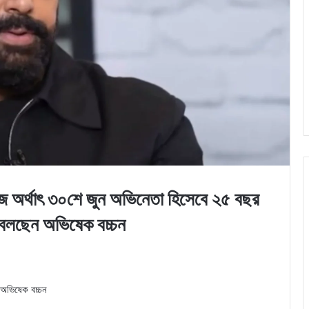
াৎ ৩০শে জুন অভিনেতা হিসেবে ২৫ বছর
া বলছেন অভিষেক বচ্চন
 অভিষেক বচ্চন