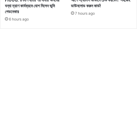
বি
বন্যা ত্রাণ কার্যক্রমে যোগ দিলেন ভূমি
ডাউনলোড করুন কার্ড!
টি
পেডনেকার
7 hours ago
র
6 hours ago
অ
গ্রি
ম
সং
গ্র
হ
কে
ম
ন
ছি
ল
জে
নে
নি
ন