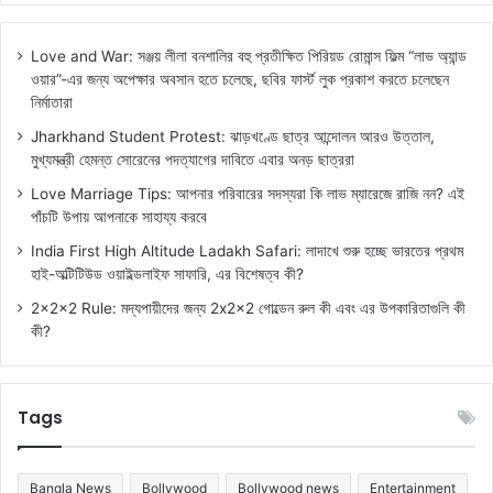
Love and War: সঞ্জয় লীলা বনশালির বহু প্রতীক্ষিত পিরিয়ড রোমান্স ফিল্ম “লাভ অ্যান্ড
ওয়ার”-এর জন্য অপেক্ষার অবসান হতে চলেছে, ছবির ফার্স্ট লুক প্রকাশ করতে চলেছেন
নির্মাতারা
Jharkhand Student Protest: ঝাড়খণ্ডে ছাত্র আন্দোলন আরও উত্তাল,
মুখ্যমন্ত্রী হেমন্ত সোরেনের পদত্যাগের দাবিতে এবার অনড় ছাত্ররা
Love Marriage Tips: আপনার পরিবারের সদস্যরা কি লাভ ম্যারেজে রাজি নন? এই
পাঁচটি উপায় আপনাকে সাহায্য করবে
India First High Altitude Ladakh Safari: লাদাখে শুরু হচ্ছে ভারতের প্রথম
হাই-অল্টিটিউড ওয়াইল্ডলাইফ সাফারি, এর বিশেষত্ব কী?
2x2x2 Rule: মদ্যপায়ীদের জন্য 2x2x2 গোল্ডেন রুল কী এবং এর উপকারিতাগুলি কী
কী?
Tags
Bangla News
Bollywood
Bollywood news
Entertainment