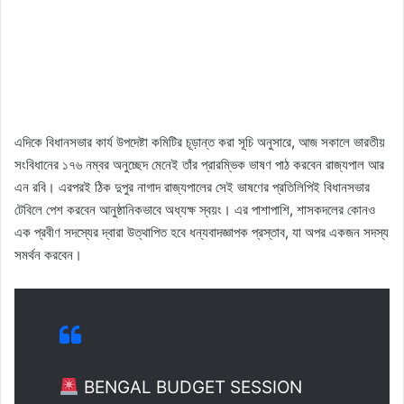
এদিকে বিধানসভার কার্য উপদেষ্টা কমিটির চূড়ান্ত করা সূচি অনুসারে, আজ সকালে ভারতীয়
সংবিধানের ১৭৬ নম্বর অনুচ্ছেদ মেনেই তাঁর প্রারম্ভিক ভাষণ পাঠ করবেন রাজ্যপাল আর
এন রবি। এরপরই ঠিক দুপুর নাগাদ রাজ্যপালের সেই ভাষণের প্রতিলিপিই বিধানসভার
টেবিলে পেশ করবেন আনুষ্ঠানিকভাবে অধ্যক্ষ স্বয়ং। এর পাশাপাশি, শাসকদলের কোনও
এক প্রবীণ সদস্যের দ্বারা উত্থাপিত হবে ধন্যবাদজ্ঞাপক প্রস্তাব, যা অপর একজন সদস্য
সমর্থন করবেন।
BENGAL BUDGET SESSION