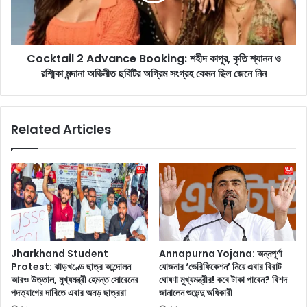
a
o
i
n
l
:
2
ব
Cocktail 2 Advance Booking: শহীদ কাপুর, কৃতি শ্যানন ও
A
র্ষা
রশ্মিকা মন্দানা অভিনীত ছবিটির অগ্রিম সংগ্রহ কেমন ছিল জেনে নিন
d
কা
v
লে
a
কো
n
Related Articles
ন
c
মো
e
ডে
B
এ
o
সি
o
চা
k
লা
i
নো
n
উ
g
Jharkhand Student
Annapurna Yojana: অন্নপূর্ণা
চি
:
Protest: ঝাড়খণ্ডে ছাত্র আন্দোলন
যোজনার ‘ভেরিফিকেশন’ নিয়ে এবার বিরাট
ত
শ
আরও উত্তাল, মুখ্যমন্ত্রী হেমন্ত সোরেনের
ঘোষণা মুখ্যমন্ত্রীর! কবে টাকা পাবেন? বিশদ
?
হী
পদত্যাগের দাবিতে এবার অনড় ছাত্ররা
জানালেন শুভেন্দু অধিকারী
স
দ