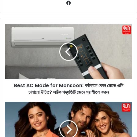
Fa
ce
bo
ok
B
e
s
t
A
C
M
o
d
Best AC Mode for Monsoon: বর্ষাকালে কোন মোডে এসি
e
চালানো উচিত? সঠিক পদ্ধতিটি জেনে ঘর শীতল করুন
f
o
r
C
M
o
o
c
n
k
s
t
o