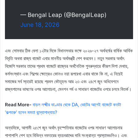
— Bengal Leap (@BengalLeap)
June 18, 2026
এবং সোমবার ঠিক বেলা ১২টার দিকে বিধানসভার কক্ষে ২০২৬-২৭ অর্থবর্ষের বার্ষিক আর্থিক
বিবৃতি অথবা রাজ্য বাজেট এবার মাননীয় অর্থমন্ত্রী পেশ করবেন। নতুন সরকার অর্থাৎ
বিজেপি সরকার তাদের প্রথম বাজেটে রাজ্যের অর্থনৈতিক পুনরুদ্ধারে কীরূপ দিশা দেখায়,
কর্মসংস্থান এবং শিল্পের ক্ষেত্রেও কোনও নয়া রূপরেখা এবার থাকে কি না, এ নিয়েই
সমাজের সর্ব স্তরেই রয়েছে প্রবল কৌতূহল৷ আর ২৩ এবং ২৪শে জুন অধিবেশনে
রাজ্যপালের ভাষণের ওপর আলোচনা, মেনশন পর্ব ও সাধারণ বাজেটের ওপরে চলবে বিতর্ক।
Read More-
বাড়ল লক্ষ্মীর ভাণ্ডার থেকে DA, ভোটের আগেই বাজেটে কতটা
‘কল্পতরু’ হলেন মমতা বন্দ্যোপাধ্যায়?
অন্যদিকে, আগামী ২৫শে জুন অর্থাৎ বৃহস্পতিবার বাজেটের ওপর সাধারণ আলোচনার
পাশাপাশি পেশ হবে বিভিন্ন দফতরের ব্যয়বরাদ্দের দাবি সংক্রান্ত প্রস্তাবগুলিও। এবং