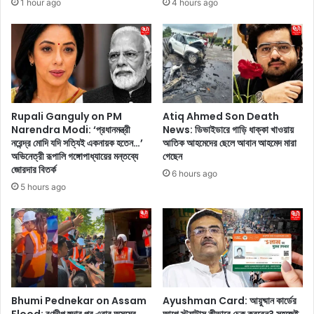
1 hour ago
4 hours ago
ঠি
কা
ক
পু
প
র
দ্ধ
,
তি
কৃ
টি
তি
জে
শ্যা
নে
ন
Rupali Ganguly on PM
Atiq Ahmed Son Death
ঘ
ন
Narendra Modi: ‘প্রধানমন্ত্রী
News: ডিভাইডারে গাড়ি ধাক্কা খাওয়ায়
র
নরেন্দ্র মোদি যদি সত্যিই একনায়ক হতেন…’
আতিক আহমেদের ছেলে আবান আহমেদ মারা
ও
অভিনেত্রী রূপালি গঙ্গোপাধ্যায়ের মন্তব্যে
গেছেন
শী
র
জোরদার বিতর্ক
ত
শ্মি
6 hours ago
ল
কা
5 hours ago
ক
ম
রু
ন্দা
ন
না
অ
ভি
নী
ত
Bhumi Pednekar on Assam
Ayushman Card: আয়ুষ্মান কার্ডের
ছ
Flood: রণদীপ হুদার পর এবার অসমের
আগে স্ট্যাটাস কীভাবে চেক করবেন? সহজেই