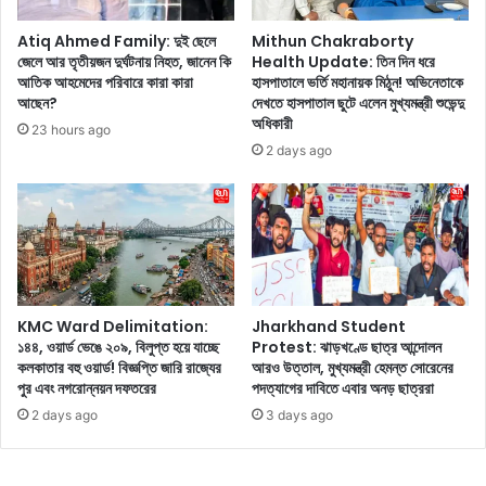
না
র
খা
মা
Atiq Ahmed Family: দুই ছেলে
Mithun Chakraborty
ন
ঝে
জেলে আর তৃতীয়জন দুর্ঘটনায় নিহত, জানেন কি
Health Update: তিন দিন ধরে
তাঁ
আতিক আহমেদের পরিবারে কারা কারা
হাসপাতালে ভর্তি মহানায়ক মিঠুন! অভিনেতাকে
যু
আছেন?
দেখতে হাসপাতাল ছুটে এলেন মুখ্যমন্ত্রী শুভেন্দু
র
জ
অধিকারী
গ্ল্যা
বে
23 hours ago
মা
ন্দ্র
2 days ago
র
চা
কে
হা
ফু
ল
টি
আ
য়ে
র
তু
জে
লে
মা
KMC Ward Delimitation:
Jharkhand Student
ছে
হ
১৪৪, ওয়ার্ড ভেঙে ২০৯, বিলুপ্ত হয়ে যাচ্ছে
Protest: ঝাড়খণ্ডে ছাত্র আন্দোলন
ন
ভা
কলকাতার বহু ওয়ার্ড! বিজ্ঞপ্তি জারি রাজ্যের
আরও উত্তাল, মুখ্যমন্ত্রী হেমন্ত সোরেনের
শ
পুর এবং নগরোন্নয়ন দফতরের
পদত্যাগের দাবিতে এবার অনড় ছাত্ররা
কে
2 days ago
3 days ago
তা
র
'