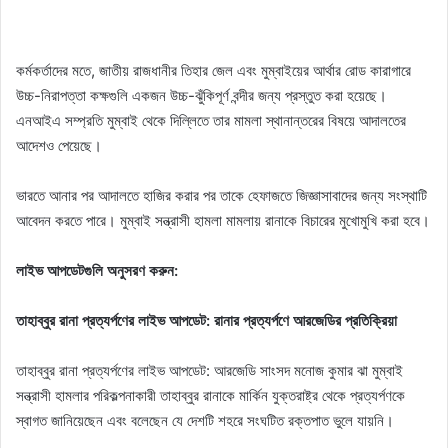
কর্মকর্তাদের মতে, জাতীয় রাজধানীর তিহার জেল এবং মুম্বাইয়ের আর্থার রোড কারাগারে
উচ্চ-নিরাপত্তা কক্ষগুলি একজন উচ্চ-ঝুঁকিপূর্ণ বন্দীর জন্য প্রস্তুত করা হয়েছে।
এনআইএ সম্প্রতি মুম্বাই থেকে দিল্লিতে তার মামলা স্থানান্তরের বিষয়ে আদালতের
আদেশও পেয়েছে।
ভারতে আনার পর আদালতে হাজির করার পর তাকে হেফাজতে জিজ্ঞাসাবাদের জন্য সংস্থাটি
আবেদন করতে পারে। মুম্বাই সন্ত্রাসী হামলা মামলায় রানাকে বিচারের মুখোমুখি করা হবে।
লাইভ আপডেটগুলি অনুসরণ করুন:
তাহাব্বুর রানা প্রত্যর্পণের লাইভ আপডেট: রানার প্রত্যর্পণে আরজেডির প্রতিক্রিয়া
তাহাব্বুর রানা প্রত্যর্পণের লাইভ আপডেট: আরজেডি সাংসদ মনোজ কুমার ঝা মুম্বাই
সন্ত্রাসী হামলার পরিকল্পনাকারী তাহাব্বুর রানাকে মার্কিন যুক্তরাষ্ট্র থেকে প্রত্যর্পণকে
স্বাগত জানিয়েছেন এবং বলেছেন যে দেশটি শহরে সংঘটিত রক্তপাত ভুলে যায়নি।