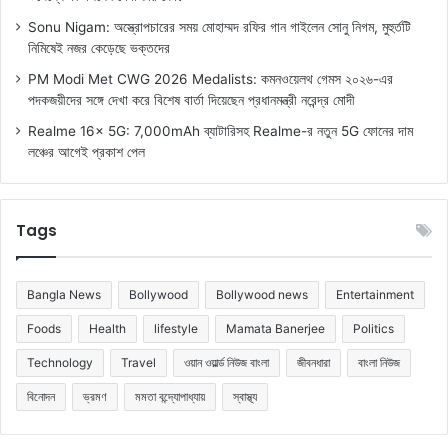
Sonu Nigam: অস্ত্রোপচারের সময় মোহাম্মদ রফির গান গাইলেন সোনু নিগম, মুহুর্তটি
নিমিষেই নজর কেড়েছে ভক্তদের
PM Modi Met CWG 2026 Medalists: কমনওয়েলথ গেমস ২০২৬-এর
পদকজয়ীদের সঙ্গে দেখা করে বিশেষ বার্তা দিয়েছেন প্রধানমন্ত্রী নরেন্দ্র মোদী
Realme 16x 5G: 7,000mAh ব্যাটারিসহ Realme-র নতুন 5G ফোনের দাম
লঞ্চের আগেই প্রকাশ পেল
Tags
Bangla News
Bollywood
Bollywood news
Entertainment
Foods
Health
lifestyle
Mamata Banerjee
Politics
Technology
Travel
ওয়ান ওয়ার্ল্ড নিউজ বাংলা
জীবনধারা
বাংলা নিউজ
বিনোদন
ভ্রমণ
মমতা বন্দ্যোপাধ্যায়
স্বাস্থ্য