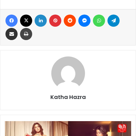
Facebook
X
LinkedIn
Pinterest
Reddit
Messenger
WhatsApp
Telegram
Share via Email
Print
Katha Hazra
G
o