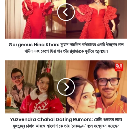
r
g
e
o
u
s
H
Gorgeous Hina Khan: ফুয়াদ সারকিস কাউচারের একটি উজ্জ্বল লাল
i
গাউন এবং কেপে হিনা খান তাঁর গ্ল্যামারকে ফুটিয়ে তুলেছেন
n
a
K
Y
h
u
a
z
n
v
:
e
ফু
n
য়া
d
দ
r
সা
a
র
Yuzvendra Chahal Dating Rumors: ডেটিং গুজবের মাঝে
C
কি
যুজবেন্দ্র চাহাল আরজে মাহভাশ কে তার 'মেরুদণ্ড' বলে সম্বোধন করেছেন
h
স
a