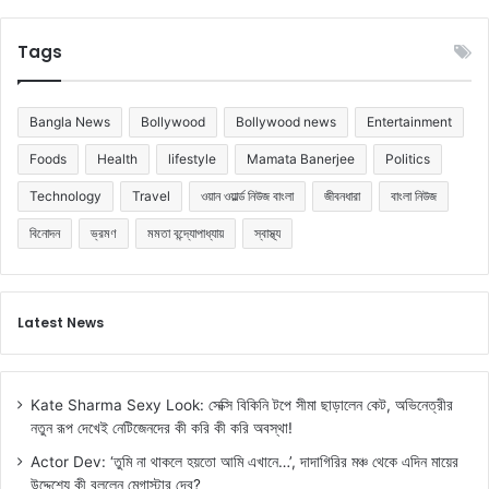
Tags
Bangla News
Bollywood
Bollywood news
Entertainment
Foods
Health
lifestyle
Mamata Banerjee
Politics
Technology
Travel
ওয়ান ওয়ার্ল্ড নিউজ বাংলা
জীবনধারা
বাংলা নিউজ
বিনোদন
ভ্রমণ
মমতা বন্দ্যোপাধ্যায়
স্বাস্থ্য
Latest News
Kate Sharma Sexy Look: সেক্সি বিকিনি টপে সীমা ছাড়ালেন কেট, অভিনেত্রীর
নতুন রূপ দেখেই নেটিজেনদের কী করি কী করি অবস্থা!
Actor Dev: ‘তুমি না থাকলে হয়তো আমি এখানে…’, দাদাগিরির মঞ্চ থেকে এদিন মায়ের
উদ্দেশ্যে কী বললেন মেগাস্টার দেব?