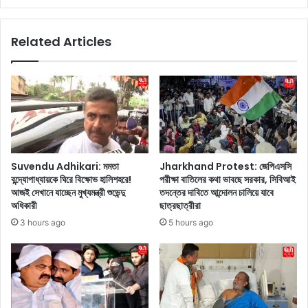
কা
h
উ
a
Related Articles
চা
l
রে
D
র
a
এ
t
ক
i
টি
n
উ
g
জ্জ্ব
R
ল
u
Suvendu Adhikari: মমতা
Jharkhand Protest: জেপিএসসি
লা
m
বন্দ্যোপাধ্যায়কে ঘিরে বিক্ষোভ হালিশহরে!
পরীক্ষা বাতিলের কথা ভাবছে সরকার, সিবিআই
ল
o
আজই সেখানে যাচ্ছেন মুখ্যমন্ত্রী শুভেন্দু
তদন্তের দাবিতে আন্দোলন চালিয়ে যাবে
গা
r
অধিকারী
ছাত্রছাত্রীরা
উ
s
3 hours ago
5 hours ago
ন
:
এ
ডে
বং
টিং
কে
গু
পে
জ
হি
বে