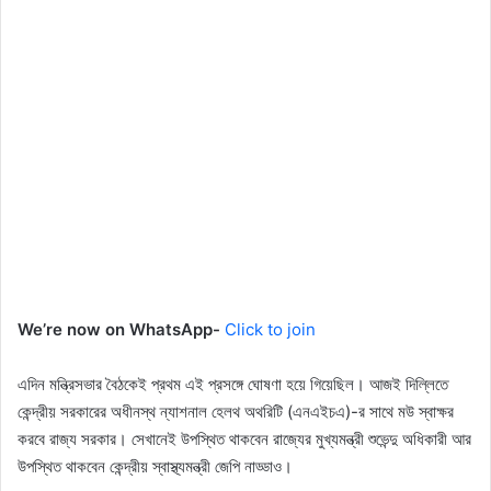
We’re now on WhatsApp-
Click to join
এদিন মন্ত্রিসভার বৈঠকেই প্রথম এই প্রসঙ্গে ঘোষণা হয়ে গিয়েছিল। আজই দিল্লিতে
কেন্দ্রীয় সরকারের অধীনস্থ ন্যাশনাল হেল‌থ অথরিটি (এনএইচএ)-র সাথে মউ স্বাক্ষর
করবে রাজ্য সরকার। সেখানেই উপস্থিত থাকবেন রাজ্যের মুখ্যমন্ত্রী শুভেন্দু অধিকারী আর
উপস্থিত থাকবেন কেন্দ্রীয় স্বাস্থ্যমন্ত্রী জেপি নাড্ডাও।