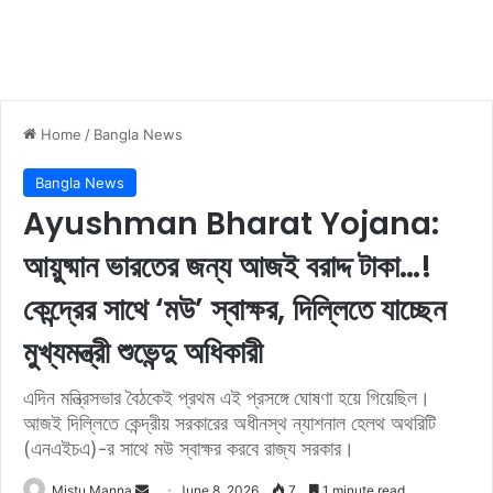
Home
/
Bangla News
Bangla News
Ayushman Bharat Yojana:
আয়ুষ্মান ভারতের জন্য আজই বরাদ্দ টাকা…!
কেন্দ্রের সাথে ‘মউ’ স্বাক্ষর, দিল্লিতে যাচ্ছেন
মুখ্যমন্ত্রী শুভেন্দু অধিকারী
এদিন মন্ত্রিসভার বৈঠকেই প্রথম এই প্রসঙ্গে ঘোষণা হয়ে গিয়েছিল।
আজই দিল্লিতে কেন্দ্রীয় সরকারের অধীনস্থ ন্যাশনাল হেল‌থ অথরিটি
(এনএইচএ)-র সাথে মউ স্বাক্ষর করবে রাজ্য সরকার।
Mistu Manna
S
June 8, 2026
7
1 minute read