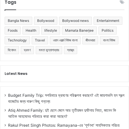
কে
Tags
র
বি
নো
Bangla News
Bollywood
Bollywood news
Entertainment
দ
Foods
Health
lifestyle
Mamata Banerjee
Politics
ন
বু
Technology
Travel
ওয়ান ওয়ার্ল্ড নিউজ বাংলা
জীবনধারা
বাংলা নিউজ
লে
টি
বিনোদন
ভ্রমণ
মমতা বন্দ্যোপাধ্যায়
স্বাস্থ্য
ন
Latest News
Budget Family Trip: সপরিবারে ভ্রমণের পরিকল্পনা করছেন? এই জায়গাগুলি হল স্বল্প
বাজেটের জন্য দারুণ কিছু গন্তব্য
Atiq Ahmed Family: দুই ছেলে জেলে আর তৃতীয়জন দুর্ঘটনায় নিহত, জানেন কি
আতিক আহমেদের পরিবারে কারা কারা আছেন?
Rakul Preet Singh Photos: Ramayana-এর ‘শূর্পণখা’ সাহসিকতার পরিচয়