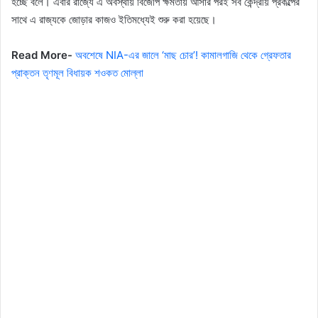
হচ্ছে বলে। এবার রাজ্যে এ অবস্থায় বিজেপি ক্ষমতায় আসার পরই সব কেন্দ্রীয় প্রকল্পের
সাথে এ রাজ্যকে জোড়ার কাজও ইতিমধ্যেই শুরু করা হয়েছে।
Read More-
অবশেষে NIA-এর জালে ‘মাছ চোর’! কামালগাজি থেকে গ্রেফতার
প্রাক্তন তৃণমূল বিধায়ক শওকত মোল্লা