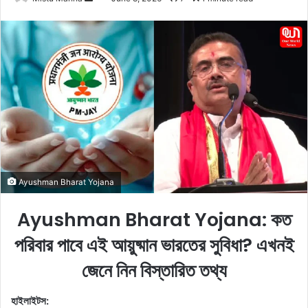
e
n
d
a
n
e
m
a
i
l
Ayushman Bharat Yojana
Ayushman Bharat Yojana: কত
পরিবার পাবে এই আয়ুষ্মান ভারতের সুবিধা? এখনই
জেনে নিন বিস্তারিত তথ্য
হাইলাইটস: