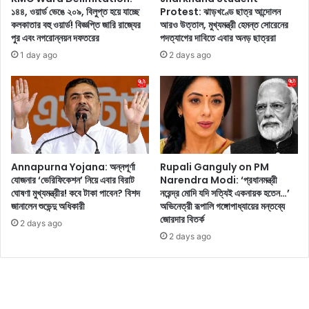
সু
১৪৪, ওয়ার্ড ভেঙে ২০৯, বিলুপ্ত হয়ে যাচ্ছে
Protest: ঝাড়খণ্ডে ছাত্র আন্দোলন
পা
র
কলকাতার বহু ওয়ার্ড! বিজ্ঞপ্তি জারি রাজ্যের
আরও উত্তাল, মুখ্যমন্ত্রী হেমন্ত সোরেনের
লি
পুর এবং নগরোন্নয়ন দফতরের
পদত্যাগের দাবিতে এবার অনড় ছাত্ররা
ভী
প
জ্যো
র্দা
1 day ago
2 days ago
তি
র
র
ন
মে
তু
টা
ন
র
স
নি
মী
টি
ক
Annapurna Yojana: অন্নপূর্ণা
Rupali Ganguly on PM
ফ
র
যোজনার ‘ভেরিফিকেশন’ নিয়ে এবার বিরাট
Narendra Modi: ‘প্রধানমন্ত্রী
টো
ণ
ঘোষণা মুখ্যমন্ত্রীর! কবে টাকা পাবেন? বিশদ
নরেন্দ্র মোদি যদি সত্যিই একনায়ক হতেন…’
শু
,
জানালেন শুভেন্দু অধিকারী
অভিনেত্রী রূপালি গঙ্গোপাধ্যায়ের মন্তব্যে
ট
অ
জোরদার বিতর্ক
2 days ago
,
ন্য
2 days ago
কে
দি
ম
কে
ন
এ
লা
পা
গ
র