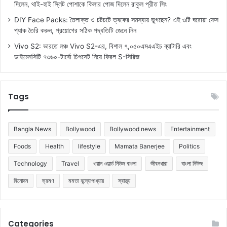
দিলেন, থাই-হাই স্লিট পোশাকে কিলার পোজ দিলেন রাকুল প্রীত সিং
DIY Face Packs: তৈলাক্ত ও চটচটে ত্বকের সমস্যায় ভুগছেন? এই ৩টি ঘরোয়া ফেস
প্যাক তৈরি করুন, প্রয়োগের সঠিক পদ্ধতিটি জেনে নিন
Vivo S2: ভারতে লঞ্চ Vivo S2-এর, বিশাল ৭,০৫০এমএএইচ ব্যাটারি এবং
ডাইমেনসিটি ৭৩৬০-টার্বো চিপসেট নিয়ে ফিরল S-সিরিজ
Tags
Bangla News
Bollywood
Bollywood news
Entertainment
Foods
Health
lifestyle
Mamata Banerjee
Politics
Technology
Travel
ওয়ান ওয়ার্ল্ড নিউজ বাংলা
জীবনধারা
বাংলা নিউজ
বিনোদন
ভ্রমণ
মমতা বন্দ্যোপাধ্যায়
স্বাস্থ্য
Categories