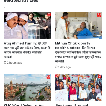
Related Articles
e
t
r
:
t
ও
a
য়ে
i
স্টা
n
র্ন
m
ছে
e
ড়ে
n
Atiq Ahmed Family: দুই ছেলে
Mithun Chakraborty
ট্রা
t
জেলে আর তৃতীয়জন দুর্ঘটনায় নিহত, জানেন কি
Health Update: তিন দিন ধরে
ডি
:
আতিক আহমেদের পরিবারে কারা কারা
হাসপাতালে ভর্তি মহানায়ক মিঠুন! অভিনেতাকে
শ
এ
আছেন?
দেখতে হাসপাতাল ছুটে এলেন মুখ্যমন্ত্রী শুভেন্দু
না
ক
অধিকারী
2 hours ago
ল
দি
1 day ago
লু
কে
কে
ও
ই
পা
সু
র
পা
বাং
র
লা
হি
র
ট
রূ
KMC Ward Delimitation:
Jharkhand Student