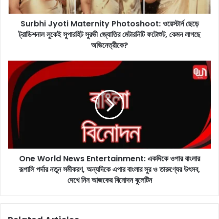
y
o
Surbhi Jyoti Maternity Photoshoot: ওয়েস্টার্ন ছেড়ে
t
ট্রাডিশনাল লুকেই সুপারহিট সুরভী জ্যোতির মেটারনিটি ফটোশুট, কেমন লাগছে
i
M
অভিনেত্রীকে?
a
t
O
e
n
r
e
n
W
i
o
t
r
y
l
P
d
h
N
o
One World News Entertainment: একদিকে ওপার বাংলার
e
t
রূপালি পর্দার নতুন সমীকরণ, অন্যদিকে এপার বাংলার সুর ও তারুণ্যের উৎসব,
w
o
s
দেখে নিন আজকের বিনোদন বুলেটিন
s
E
h
n
o
t
o