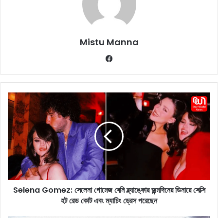
Mistu Manna
Fa
ce
bo
ok
S
e
l
e
n
a
G
o
m
Selena Gomez: সেলেনা গোমেজ বেনি ব্ল্যাঙ্কোর জন্মদিনের ডিনারে সেক্সি
e
হট রেড কোট এবং ম্যাচিং ড্রেস পরেছেন
z
: