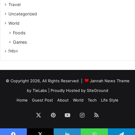
Travel
Uncategorized
World
Foods
Games
নিৰ্বাচন
© Copyright 2026, All Rights Reserved |
Jannah News Theme
by TieLabs
| Proudly Hosted by
SiteGround
Home
Guest Post
About
World
Tech
Life Style
X
Pinterest
YouTube
Instagram
RSS