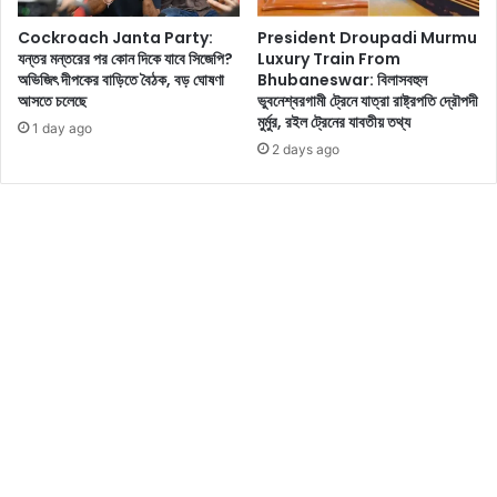
ন
Cockroach Janta Party:
President Droupadi Murmu
জে
যন্তর মন্তরের পর কোন দিকে যাবে সিজেপি?
Luxury Train From
নে
অভিজিৎ দীপকের বাড়িতে বৈঠক, বড় ঘোষণা
Bhubaneswar: বিলাসবহুল
নি
আসতে চলেছে
ভুবনেশ্বরগামী ট্রেনে যাত্রা রাষ্ট্রপতি দ্রৌপদী
ন
মুর্মুর, রইল ট্রেনের যাবতীয় তথ্য
1 day ago
2 days ago