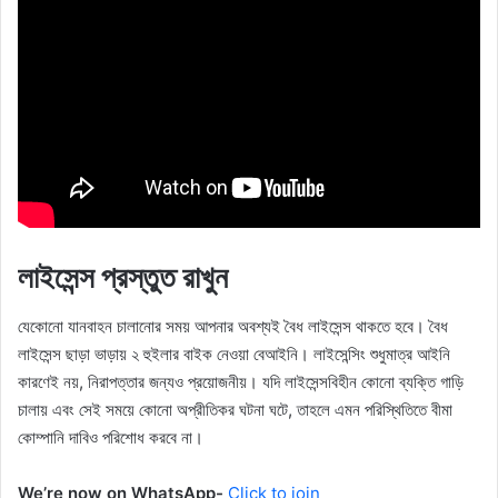
লাইসেন্স প্রস্তুত রাখুন
যেকোনো যানবাহন চালানোর সময় আপনার অবশ্যই বৈধ লাইসেন্স থাকতে হবে। বৈধ
লাইসেন্স ছাড়া ভাড়ায় ২ হুইলার বাইক নেওয়া বেআইনি। লাইসেন্সিং শুধুমাত্র আইনি
কারণেই নয়, নিরাপত্তার জন্যও প্রয়োজনীয়। যদি লাইসেন্সবিহীন কোনো ব্যক্তি গাড়ি
চালায় এবং সেই সময়ে কোনো অপ্রীতিকর ঘটনা ঘটে, তাহলে এমন পরিস্থিতিতে বীমা
কোম্পানি দাবিও পরিশোধ করবে না।
We’re now on WhatsApp-
Click to join