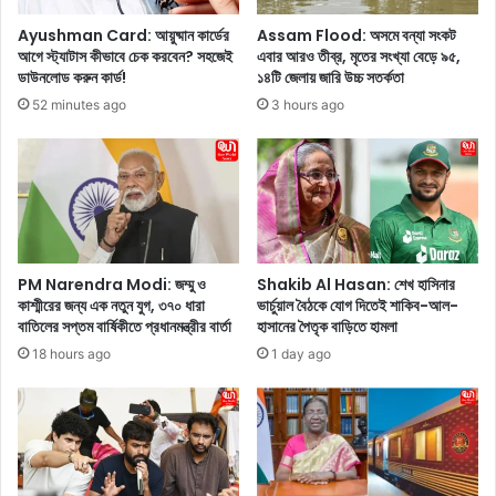
ট
আ
Ayushman Card: আয়ুষ্মান কার্ডের
Assam Flood: অসমে বন্যা সংকট
রে
প
আগে স্ট্যাটাস কীভাবে চেক করবেন? সহজেই
এবার আরও তীব্র, মৃতের সংখ্যা বেড়ে ৯৫,
ড
নি
ডাউনলোড করুন কার্ড!
১৪টি জেলায় জারি উচ্চ সতর্কতা
কো
কি
52 minutes ago
3 hours ago
ট
ভা
এ
বে
বং
আ
ম্যা
প
চিং
না
ড্রে
র
স
মু
প
খে
PM Narendra Modi: জম্মু ও
Shakib Al Hasan: শেখ হাসিনার
রে
জি
কাশ্মীরের জন্য এক নতুন যুগ, ৩৭০ ধারা
ভার্চুয়াল বৈঠকে যোগ দিতেই শাকিব-আল-
ছে
ম
বাতিলের সপ্তম বার্ষিকীতে প্রধানমন্ত্রীর বার্তা
হাসানের পৈতৃক বাড়িতে হামলা
ন
ব্র
18 hours ago
1 day ago
ণ
এ
ড়া
তে
পা
রে