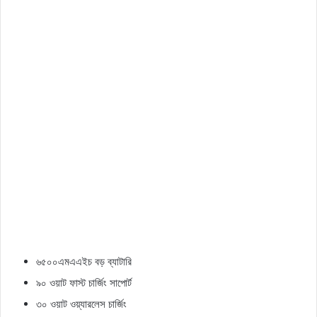
৬৫০০এমএএইচ বড় ব্যাটারি
৯০ ওয়াট ফাস্ট চার্জিং সাপোর্ট
৩০ ওয়াট ওয়্যারলেস চার্জিং