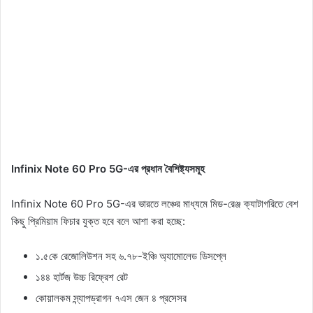
Infinix Note 60 Pro 5G-এর প্রধান বৈশিষ্ট্যসমূহ
Infinix Note 60 Pro 5G-এর ভারতে লঞ্চের মাধ্যমে মিড-রেঞ্জ ক্যাটাগরিতে বেশ
কিছু প্রিমিয়াম ফিচার যুক্ত হবে বলে আশা করা হচ্ছে:
১.৫কে রেজোলিউশন সহ ৬.৭৮-ইঞ্চি অ্যামোলেড ডিসপ্লে
১৪৪ হার্টজ উচ্চ রিফ্রেশ রেট
কোয়ালকম স্ন্যাপড্রাগন ৭এস জেন ৪ প্রসেসর