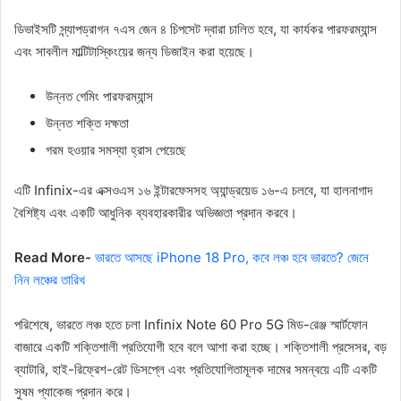
ডিভাইসটি স্ন্যাপড্রাগন ৭এস জেন ৪ চিপসেট দ্বারা চালিত হবে, যা কার্যকর পারফরম্যান্স
এবং সাবলীল মাল্টিটাস্কিংয়ের জন্য ডিজাইন করা হয়েছে।
উন্নত গেমিং পারফরম্যান্স
উন্নত শক্তি দক্ষতা
গরম হওয়ার সমস্যা হ্রাস পেয়েছে
এটি Infinix-এর এক্সওএস ১৬ ইন্টারফেসসহ অ্যান্ড্রয়েড ১৬-এ চলবে, যা হালনাগাদ
বৈশিষ্ট্য এবং একটি আধুনিক ব্যবহারকারীর অভিজ্ঞতা প্রদান করবে।
Read More-
ভারতে আসছে iPhone 18 Pro, কবে লঞ্চ হবে ভারতে? জেনে
নিন লঞ্চের তারিখ
পরিশেষে, ভারতে লঞ্চ হতে চলা Infinix Note 60 Pro 5G মিড-রেঞ্জ স্মার্টফোন
বাজারে একটি শক্তিশালী প্রতিযোগী হবে বলে আশা করা হচ্ছে। শক্তিশালী প্রসেসর, বড়
ব্যাটারি, হাই-রিফ্রেশ-রেট ডিসপ্লে এবং প্রতিযোগিতামূলক দামের সমন্বয়ে এটি একটি
সুষম প্যাকেজ প্রদান করে।