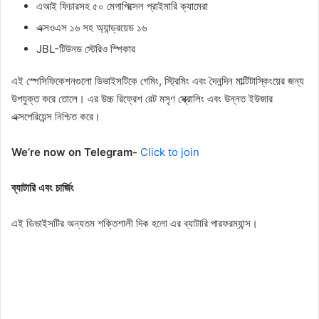
এআই ফিচারসহ ৫০ মেগাপিক্সেল প্রাইমারি ক্যামেরা
এক্সওএস ১৬ সহ অ্যান্ড্রয়েড ১৬
JBL-টিউনড স্টেরিও স্পিকার
এই স্পেসিফিকেশনগুলো ডিভাইসটিকে গেমিং, স্ট্রিমিং এবং দৈনন্দিন মাল্টিটাস্কিংয়ের জন্য
উপযুক্ত করে তোলে। এর উচ্চ রিফ্রেশ রেট মসৃণ স্ক্রোলিং এবং উন্নত ইউজার
এক্সপেরিয়েন্স নিশ্চিত করে।
We’re now on Telegram-
Click to join
ব্যাটারি এবং চার্জিং
এই ডিভাইসটির অন্যতম শক্তিশালী দিক হলো এর ব্যাটারি পারফরম্যান্স।