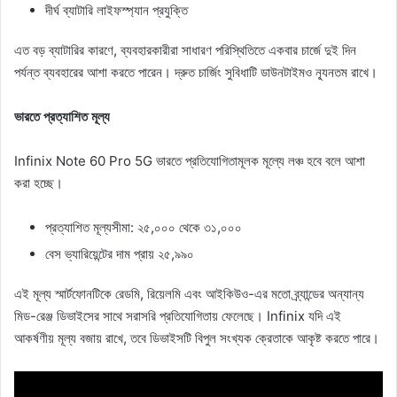
দীর্ঘ ব্যাটারি লাইফস্প্যান প্রযুক্তি
এত বড় ব্যাটারির কারণে, ব্যবহারকারীরা সাধারণ পরিস্থিতিতে একবার চার্জে দুই দিন
পর্যন্ত ব্যবহারের আশা করতে পারেন। দ্রুত চার্জিং সুবিধাটি ডাউনটাইমও ন্যূনতম রাখে।
ভারতে প্রত্যাশিত মূল্য
Infinix Note 60 Pro 5G ভারতে প্রতিযোগিতামূলক মূল্যে লঞ্চ হবে বলে আশা
করা হচ্ছে।
প্রত্যাশিত মূল্যসীমা: ২৫,০০০ থেকে ৩১,০০০
বেস ভ্যারিয়েন্টের দাম প্রায় ২৫,৯৯০
এই মূল্য স্মার্টফোনটিকে রেডমি, রিয়েলমি এবং আইকিউও-এর মতো ব্র্যান্ডের অন্যান্য
মিড-রেঞ্জ ডিভাইসের সাথে সরাসরি প্রতিযোগিতায় ফেলেছে। Infinix যদি এই
আকর্ষণীয় মূল্য বজায় রাখে, তবে ডিভাইসটি বিপুল সংখ্যক ক্রেতাকে আকৃষ্ট করতে পারে।