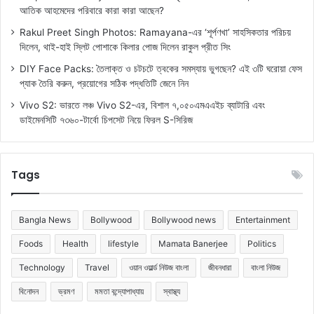
আতিক আহমেদের পরিবারে কারা কারা আছেন?
Rakul Preet Singh Photos: Ramayana-এর ‘শূর্পণখা’ সাহসিকতার পরিচয়
দিলেন, থাই-হাই স্লিট পোশাকে কিলার পোজ দিলেন রাকুল প্রীত সিং
DIY Face Packs: তৈলাক্ত ও চটচটে ত্বকের সমস্যায় ভুগছেন? এই ৩টি ঘরোয়া ফেস
প্যাক তৈরি করুন, প্রয়োগের সঠিক পদ্ধতিটি জেনে নিন
Vivo S2: ভারতে লঞ্চ Vivo S2-এর, বিশাল ৭,০৫০এমএএইচ ব্যাটারি এবং
ডাইমেনসিটি ৭৩৬০-টার্বো চিপসেট নিয়ে ফিরল S-সিরিজ
Tags
Bangla News
Bollywood
Bollywood news
Entertainment
Foods
Health
lifestyle
Mamata Banerjee
Politics
Technology
Travel
ওয়ান ওয়ার্ল্ড নিউজ বাংলা
জীবনধারা
বাংলা নিউজ
বিনোদন
ভ্রমণ
মমতা বন্দ্যোপাধ্যায়
স্বাস্থ্য