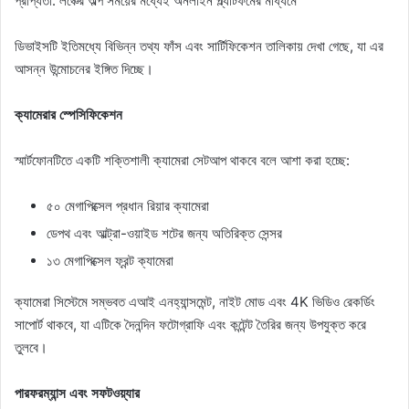
প্রাপ্যতা: লঞ্চের অল্প সময়ের মধ্যেই অনলাইন প্ল্যাটফর্মের মাধ্যমে
ডিভাইসটি ইতিমধ্যে বিভিন্ন তথ্য ফাঁস এবং সার্টিফিকেশন তালিকায় দেখা গেছে, যা এর
আসন্ন উন্মোচনের ইঙ্গিত দিচ্ছে।
ক্যামেরার স্পেসিফিকেশন
স্মার্টফোনটিতে একটি শক্তিশালী ক্যামেরা সেটআপ থাকবে বলে আশা করা হচ্ছে:
৫০ মেগাপিক্সেল প্রধান রিয়ার ক্যামেরা
ডেপথ এবং আল্ট্রা-ওয়াইড শটের জন্য অতিরিক্ত সেন্সর
১৩ মেগাপিক্সেল ফ্রন্ট ক্যামেরা
ক্যামেরা সিস্টেমে সম্ভবত এআই এনহ্যান্সমেন্ট, নাইট মোড এবং 4K ভিডিও রেকর্ডিং
সাপোর্ট থাকবে, যা এটিকে দৈনন্দিন ফটোগ্রাফি এবং কন্টেন্ট তৈরির জন্য উপযুক্ত করে
তুলবে।
পারফরম্যান্স এবং সফটওয়্যার