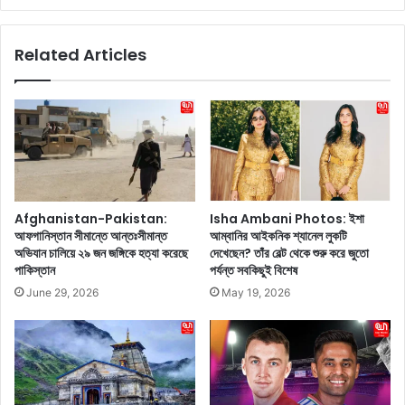
:
e
গ্লো
B
Related Articles
য়িং
i
ত্ব
r
কে
t
র
h
জ
d
ন্য
a
শু
y
ধু
:
দা
ম
Afghanistan-Pakistan:
Isha Ambani Photos: ইশা
মী
নো
আফগানিস্তান সীমান্তে আন্তঃসীমান্ত
আম্বানির আইকনিক শ্যানেল লুকটি
ক্রি
জ
অভিযান চালিয়ে ২৯ জন জঙ্গিকে হত্যা করেছে
দেখেছেন? তাঁর বেল্ট থেকে শুরু করে জুতো
ম
বা
পাকিস্তান
পর্যন্ত সবকিছুই বিশেষ
ন
জ
June 29, 2026
May 19, 2026
য়
পে
,
য়ী
উ
র
ন্ন
জ
ত
ন্ম
খা
দি