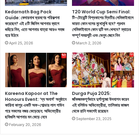
দ্যা
ন
ভ্যা
উ
Kedarnath Bag Pack
T20 World Cup Semi Final:
স
প
Guide: কেদারনাথ ভ্রমণের পরিকল্পনা
টি-টোয়েন্টি বিশ্বকাপের দ্বিতীয় সেমিফাইনালে
জ
করেছেন? এই ৫টি জিনিস আপনার ব্যাগে
ভারত কোন দলের মুখোমুখি হবে? প্রথম
ল
গুছিয়ে নিন, এতে আপনার যাত্রা আরও সহজ
সেমিফাইনালে কোন দুটি দল খেলবে? ম্যাচের
রু
ক্ষে
হয়ে উঠবে
সম্পূর্ণ সময়সূচী এবং ভেন্যু জেনে নিন
রি
জা
,
নু
April 25, 2026
March 2, 2026
এ
ন
ই
অ
৫
ভি
টি
নে
পা
তা
নী
র
য়
জী
Kareena Kapoor at The
Durga Puja 2025:
আ
ব
Honours Event: ‘দ্য অনার্স’ অনুষ্ঠানে
জাঁকজমকপূর্ণভাবে দুর্গাপুজো উদযাপন করেন
জ
নে
কারিনা কাপুর একটি অফ-শোল্ডার লাল গাউন
এই বলিউড অভিনেত্রীরা, তালিকায় কাজল
থে
সা
পরে সকলের নজর কেড়েছেন; অভিনেত্রীর
থেকে রানি সকলেই রয়েছেন
কে
ফ
ছবিগুলি আপনার মন কেড়ে নেবে
September 23, 2025
ই
ল্যে
February 20, 2026
পা
র
ন
কা