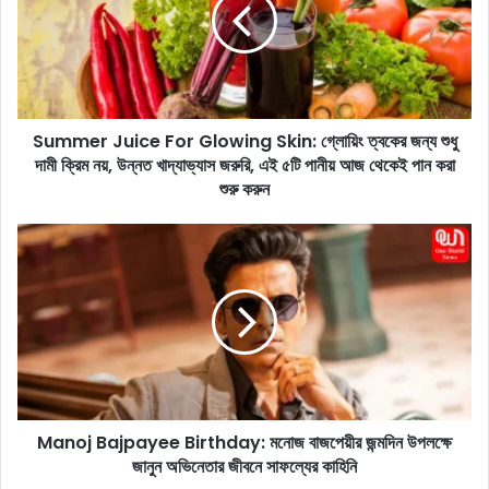
m
e
r
J
u
i
Summer Juice For Glowing Skin: গ্লোয়িং ত্বকের জন্য শুধু
c
দামী ক্রিম নয়, উন্নত খাদ্যাভ্যাস জরুরি, এই ৫টি পানীয় আজ থেকেই পান করা
e
F
শুরু করুন
o
r
M
G
a
l
n
o
o
w
j
i
B
n
a
g
j
S
p
k
Manoj Bajpayee Birthday: মনোজ বাজপেয়ীর জন্মদিন উপলক্ষে
a
i
জানুন অভিনেতার জীবনে সাফল্যের কাহিনি
y
n
e