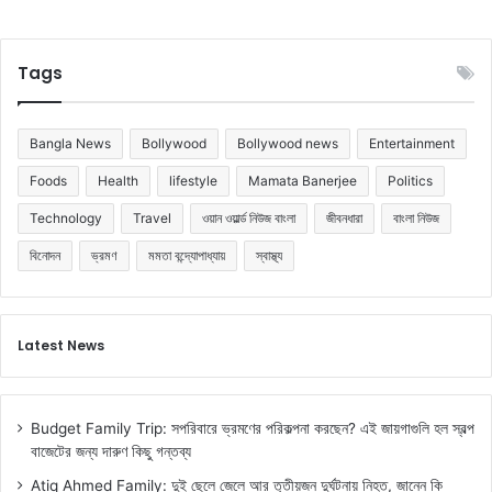
Tags
Bangla News
Bollywood
Bollywood news
Entertainment
Foods
Health
lifestyle
Mamata Banerjee
Politics
Technology
Travel
ওয়ান ওয়ার্ল্ড নিউজ বাংলা
জীবনধারা
বাংলা নিউজ
বিনোদন
ভ্রমণ
মমতা বন্দ্যোপাধ্যায়
স্বাস্থ্য
Latest News
Budget Family Trip: সপরিবারে ভ্রমণের পরিকল্পনা করছেন? এই জায়গাগুলি হল স্বল্প
বাজেটের জন্য দারুণ কিছু গন্তব্য
Atiq Ahmed Family: দুই ছেলে জেলে আর তৃতীয়জন দুর্ঘটনায় নিহত, জানেন কি