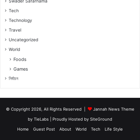
Swader Safarnama
Tech
Technology
Travel
Uncategorized
World
Foods
Games
নিৰ্বাচন
© Copyright 2026, All Rights Reserved |
Jannah News Theme
by TieLabs
| Proudly Hosted by
SiteGround
Home
Guest Post
About
World
Tech
Life Style