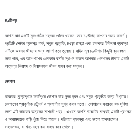
চণ্ডীগড়
আপনি যদি একটি সুসংগঠিত শহরের খোঁজে থাকেন, তবে চণ্ডীগড় আপনার জন্য আদর্শ।
প্রতিটি সেক্টরে প্রশস্ত পার্ক, সবুজ প্রকৃতি, চওড়া রাস্তা এবং চমৎকার চিকিৎসা ব্যবস্থা
এটিকে অবসর জীবনের জন্য আদর্শ করে তুলেছে। যদিও মূল চণ্ডীগড় কিছুটা ব্যয়বহুল
হতে পারে, এর আশেপাশের এলাকায় বসতি স্থাপন করলে আপনার পেনশনের টাকায় একটি
অত্যন্ত নিরাপদ ও বিলাসবহুল জীবন যাপন করা সম্ভব।
ভোপাল
ভারতের কেন্দ্রস্থলে অবস্থিত ভোপাল তার সুন্দর হ্রদ এবং সবুজ প্রকৃতির জন্য বিখ্যাত।
ভোপালের প্রাকৃতিক সৌন্দর্য ও প্রশান্তি মুগ্ধ করার মতো। ভোপালের সবচেয়ে বড় সুবিধা
হলো এটি ভারতের অন্যতম সাশ্রয়ী শহর। এখানে আপনি বাজেটের মধ্যেই একটি প্রশস্ত
ও আরামদায়ক বাড়ি খুঁজে নিতে পারেন। পরিবহন ব্যবস্থা এবং ভালো হাসপাতালও
সহজলভ্য, যা খরচ বহন করা সহজ করে তোলে।