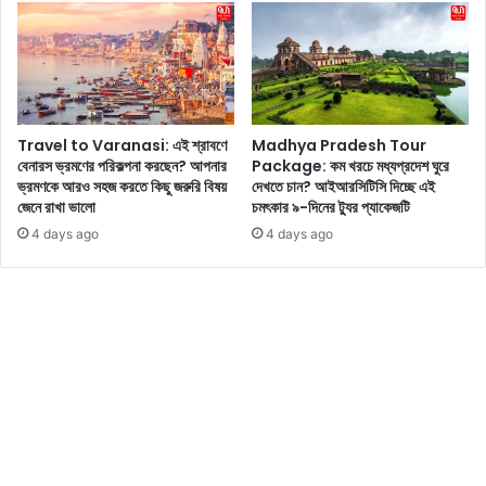
তা
রে
মু
গ্ধ
ভ
ক্ত
Travel to Varanasi: এই শ্রাবণে
Madhya Pradesh Tour
রা
বেনারস ভ্রমণের পরিকল্পনা করছেন? আপনার
Package: কম খরচে মধ্যপ্রদেশ ঘুরে
ভ্রমণকে আরও সহজ করতে কিছু জরুরি বিষয়
দেখতে চান? আইআরসিটিসি দিচ্ছে এই
জেনে রাখা ভালো
চমৎকার ৯-দিনের ট্যুর প্যাকেজটি
4 days ago
4 days ago