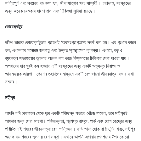
শান্তিপূর্ণ এবং সবচেয়ে বড় কথা হল, জীবনযাত্রার খরচ সাশ্রয়ী। এছাড়াও, বয়স্কদের
জন্য অনেক চমৎকার হাসপাতাল এবং চিকিৎসা সুবিধা রয়েছে।
কোয়েম্বাটুর
দক্ষিণ ভারতে কোয়েম্বাটুরকে প্রায়শই ‘অবসরপ্রাপ্তদের স্বর্গ’ বলা হয়। এর প্রধান কারণ
হল, এখানকার মনোরম জলবায়ু এবং উন্নত স্বাস্থ্যসেবা ব্যবস্থা। এখানে, বড় ও
ব্যয়বহুল শহরগুলোর তুলনায় অনেক কম খরচে বিশ্বমানের চিকিৎসা সেবা পাওয়া যায়।
অপরাধের হার খুবই কম হওয়ায় এটি বয়স্কদের জন্য একটি অত্যন্ত নিরাপদ ও
আরামদায়ক জায়গা। পেনশন তহবিলের মাধ্যমে একটি বেশ ভালো জীবনযাত্রা বজায় রাখা
সম্ভব।
মহীশূর
আপনি যদি কোলাহল থেকে দূরে একটি পরিচ্ছন্ন শহরের খোঁজে থাকেন, তবে মহীশূরই
আপনার জন্য সেরা জায়গা। পরিচ্ছন্নতা, প্রশস্ত রাস্তা, পার্ক এবং যোগ কেন্দ্রের জন্য
পরিচিত এই শহরের জীবনযাত্রা বেশ শান্তিময়। বাড়ি ভাড়া হোক বা দৈনন্দিন খরচ, মহীশূর
অনেক বড় শহরের তুলনায় বেশ সস্তা। এখানে আপনি আপনার পেনশনের উপর কোনো