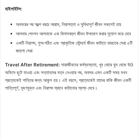
হাইলাইটস:
অবসরের পর স্বল্প খরচে আরাম, নিরাপত্তা ও সুবিধাপূর্ণ জীবন সকলেই চায়
আপনার পেনশন আপনাকে এক বিলাসবহুল জীবন উপভোগ করার সুযোগ করে দেবে
একটি নিরাপদ, সুসংগঠিত এবং প্রাকৃতিক সৌন্দর্যে জীবন কাটাতে ভারতের সেরা ৫টি
জায়গা সেরা
Travel After Retirement:
সারাজীবনের কর্মব্যস্ততা, খুব ভোরে ঘুম থেকে উঠে
অফিসে ছুটে যাওয়া এবং সন্তানদের যত্ন নেওয়ার পর, অবসর এমন একটি সময় যখন
প্রত্যেকেই শান্তির জন্য আকুল হয়। এই বয়সে, প্রত্যেকেই তাদের বাকি জীবন একটি
শান্তিপূর্ণ, দূষণমুক্ত এবং নিরাপদ স্থানে কাটানোর স্বপ্ন দেখে।