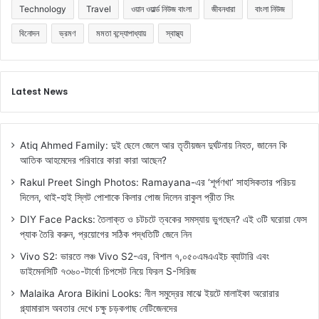
Technology
Travel
ওয়ান ওয়ার্ল্ড নিউজ বাংলা
জীবনধারা
বাংলা নিউজ
বিনোদন
ভ্রমণ
মমতা বন্দ্যোপাধ্যায়
স্বাস্থ্য
Latest News
Atiq Ahmed Family: দুই ছেলে জেলে আর তৃতীয়জন দুর্ঘটনায় নিহত, জানেন কি
আতিক আহমেদের পরিবারে কারা কারা আছেন?
Rakul Preet Singh Photos: Ramayana-এর ‘শূর্পণখা’ সাহসিকতার পরিচয়
দিলেন, থাই-হাই স্লিট পোশাকে কিলার পোজ দিলেন রাকুল প্রীত সিং
DIY Face Packs: তৈলাক্ত ও চটচটে ত্বকের সমস্যায় ভুগছেন? এই ৩টি ঘরোয়া ফেস
প্যাক তৈরি করুন, প্রয়োগের সঠিক পদ্ধতিটি জেনে নিন
Vivo S2: ভারতে লঞ্চ Vivo S2-এর, বিশাল ৭,০৫০এমএএইচ ব্যাটারি এবং
ডাইমেনসিটি ৭৩৬০-টার্বো চিপসেট নিয়ে ফিরল S-সিরিজ
Malaika Arora Bikini Looks: নীল সমুদ্রের মাঝে ইয়টে মালাইকা অরোরার
গ্ল্যামারাস অবতার দেখে চক্ষু চড়কগাছ নেটিজেনদের