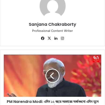
Sanjana Chakraborty
Professional Content Writer
Fa
X
Lin
Ins
ce
ke
tag
bo
dIn
ra
ok
m
P
M
N
a
r
e
n
d
r
PM Narendra Modi: এদিন ১২ বছরে সরকারের অর্জনগুলো এদিন তুলে
a