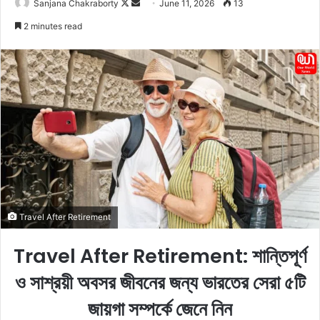
Sanjana Chakraborty
F
S
June 11, 2026
13
o
e
2 minutes read
l
n
l
d
o
a
w
n
o
e
n
m
X
a
i
l
Travel After Retirement
Travel After Retirement: শান্তিপূর্ণ
ও সাশ্রয়ী অবসর জীবনের জন্য ভারতের সেরা ৫টি
জায়গা সম্পর্কে জেনে নিন