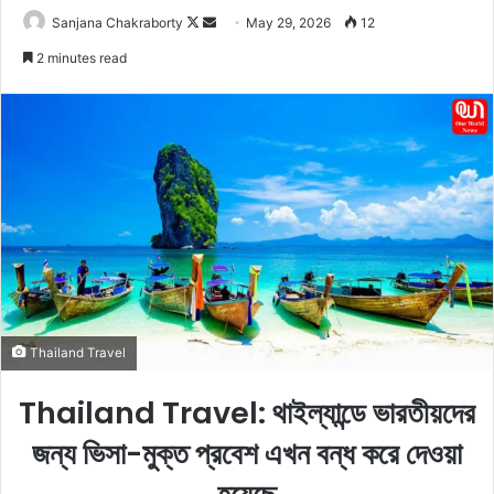
Sanjana Chakraborty
F
S
May 29, 2026
12
o
e
2 minutes read
l
n
l
d
o
a
w
n
o
e
n
m
X
a
i
l
Thailand Travel
Thailand Travel: থাইল্যান্ডে ভারতীয়দের
জন্য ভিসা-মুক্ত প্রবেশ এখন বন্ধ করে দেওয়া