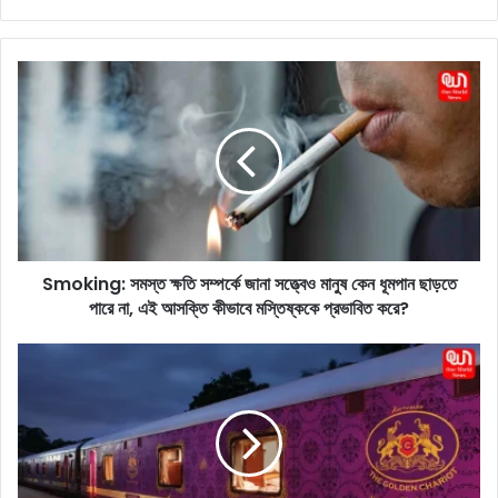
ce
ke
tag
bo
dIn
ra
ok
m
S
m
o
k
i
n
g
:
স
Smoking: সমস্ত ক্ষতি সম্পর্কে জানা সত্ত্বেও মানুষ কেন ধূমপান ছাড়তে
ম
পারে না, এই আসক্তি কীভাবে মস্তিষ্ককে প্রভাবিত করে?
স্ত
ক্ষ
তি
S
স
o
ম্প
u
র্কে
t
জা
h
না
I
স
n