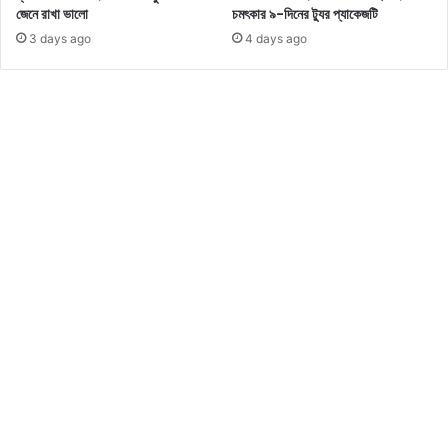
–
জেনে রাখা ভালো
চমৎকার ৯-দিনের ট্যুর প্যাকেজটি
র
3 days ago
4 days ago
ই
ল
রু
ট
,
বৈ
শি
ষ্ট্য
ও
টি
কি
টে
র
বি
ব
র
ণ