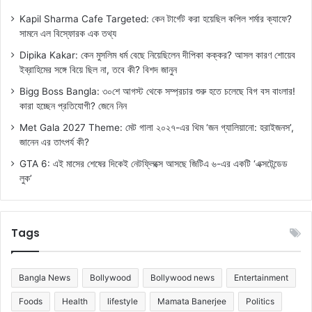
Kapil Sharma Cafe Targeted: কেন টার্গেট করা হয়েছিল কপিল শর্মার ক্যাফে?
সামনে এল বিস্ফোরক এক তথ্য
Dipika Kakar: কেন মুসলিম ধর্ম বেছে নিয়েছিলেন দীপিকা কক্কর? আসল কারণ শোয়েব
ইব্রাহিমের সঙ্গে বিয়ে ছিল না, তবে কী? বিশদ জানুন
Bigg Boss Bangla: ৩০শে আগস্ট থেকে সম্প্রচার শুরু হতে চলেছে বিগ বস বাংলার!
কারা হচ্ছেন প্রতিযোগী? জেনে নিন
Met Gala 2027 Theme: মেট গালা ২০২৭-এর থিম ‘জন গ্যালিয়ানো: হরাইজনস’,
জানেন এর তাৎপর্য কী?
GTA 6: এই মাসের শেষের দিকেই নেটফ্লিক্সে আসছে জিটিএ ৬-এর একটি ‘এক্সটেন্ডেড
লুক’
Tags
Bangla News
Bollywood
Bollywood news
Entertainment
Foods
Health
lifestyle
Mamata Banerjee
Politics