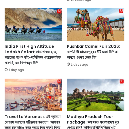
স
হু
ক্তি
ল
কী
ট্রে
ভা
নে
বে
রা
ম
জ
স্তি
কী
ষ্ক
য়
India First High Altitude
Pushkar Camel Fair 2026:
কে
Ladakh Safari: লাদাখে শুরু হচ্ছে
আপনি কী জানেন পুষ্কর উট মেলা কী? না
ভা
ভারতের প্রথম হাই-অল্টিটিউড ওয়াইল্ডলাইফ
জানলে এখনই জেনে নিন
প্র
বে
সাফারি, এর বিশেষত্ব কী?
ভা
দ
2 days ago
বি
ক্ষি
1 day ago
ত
ণ
ক
ভা
রে
র
?
ত
ঘু
রে
দে
Travel to Varanasi: এই শ্রাবণে
Madhya Pradesh Tour
খু
বেনারস ভ্রমণের পরিকল্পনা করছেন? আপনার
Package: কম খরচে মধ্যপ্রদেশ ঘুরে
ন
ভ্রমণকে আরও সহজ করতে কিছু জরুরি বিষয়
দেখতে চান? আইআরসিটিসি দিচ্ছে এই