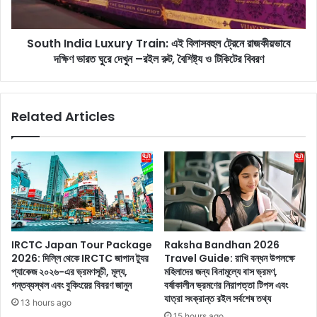
ত্ত্বে
d
ও
i
মা
South India Luxury Train: এই বিলাসবহুল ট্রেনে রাজকীয়ভাবে
a
নু
দক্ষিণ ভারত ঘুরে দেখুন –রইল রুট, বৈশিষ্ট্য ও টিকিটের বিবরণ
L
ষ
u
কে
x
ন
u
Related Articles
ধূ
r
ম
y
পা
T
ন
r
ছা
a
ড়
i
তে
n
পা
:
রে
এ
IRCTC Japan Tour Package
Raksha Bandhan 2026
না
ই
2026: দিল্লি থেকে IRCTC জাপান ট্যুর
Travel Guide: রাখি বন্ধন উপলক্ষে
,
বি
প্যাকেজ ২০২৬-এর ভ্রমণসূচী, মূল্য,
মহিলাদের জন্য বিনামূল্যে বাস ভ্রমণ,
এ
লা
গন্তব্যস্থল এবং বুকিংয়ের বিবরণ জানুন
বর্ষাকালীন ভ্রমণের নিরাপত্তা টিপস এবং
ই
স
যাত্রা সংক্রান্ত রইল সর্বশেষ তথ্য
13 hours ago
আ
ব
15 hours ago