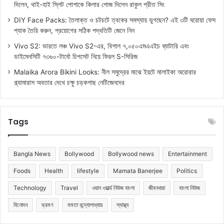
দিলেন, থাই-হাই স্লিট পোশাকে কিলার পোজ দিলেন রাকুল প্রীত সিং
DIY Face Packs: তৈলাক্ত ও চটচটে ত্বকের সমস্যায় ভুগছেন? এই ৩টি ঘরোয়া ফেস
প্যাক তৈরি করুন, প্রয়োগের সঠিক পদ্ধতিটি জেনে নিন
Vivo S2: ভারতে লঞ্চ Vivo S2-এর, বিশাল ৭,০৫০এমএএইচ ব্যাটারি এবং
ডাইমেনসিটি ৭৩৬০-টার্বো চিপসেট নিয়ে ফিরল S-সিরিজ
Malaika Arora Bikini Looks: নীল সমুদ্রের মাঝে ইয়টে মালাইকা অরোরার
গ্ল্যামারাস অবতার দেখে চক্ষু চড়কগাছ নেটিজেনদের
Tags
Bangla News
Bollywood
Bollywood news
Entertainment
Foods
Health
lifestyle
Mamata Banerjee
Politics
Technology
Travel
ওয়ান ওয়ার্ল্ড নিউজ বাংলা
জীবনধারা
বাংলা নিউজ
বিনোদন
ভ্রমণ
মমতা বন্দ্যোপাধ্যায়
স্বাস্থ্য