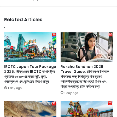
অ
e
ন
:
ন্য
স
Related Articles
গ
ন্তা
ল্প
নে
,
র
প্রে
টি
মি
ফি
কা
ন
র
বা
দী
না
র্ঘা
নো
IRCTC Japan Tour Package
Raksha Bandhan 2026
য়ু
নি
2026: দিল্লি থেকে IRCTC জাপান ট্যুর
Travel Guide: রাখি বন্ধন উপলক্ষে
কা
য়ে
প্যাকেজ ২০২৬-এর ভ্রমণসূচী, মূল্য,
মহিলাদের জন্য বিনামূল্যে বাস ভ্রমণ,
ম
কী
গন্তব্যস্থল এবং বুকিংয়ের বিবরণ জানুন
বর্ষাকালীন ভ্রমণের নিরাপত্তা টিপস এবং
না
আ
যাত্রা সংক্রান্ত রইল সর্বশেষ তথ্য
1 day ago
য়
প
1 day ago
ভি
নি
ডি
চি
ও
ন্তি
ক
ত