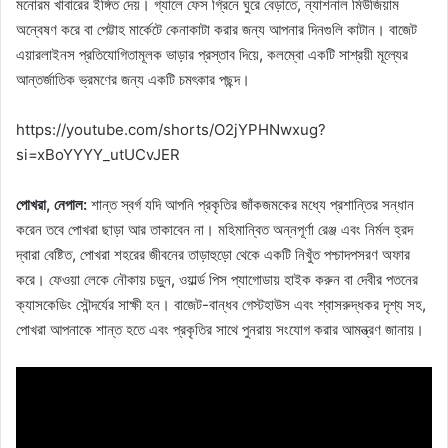
মনোরম খাবারের ইঙ্গিত দেয়। গ্যালে ফেস গ্রিনে ঘুরে বেড়াতে, ন্যাশনাল মিউজিয়াম
অন্বেষণ করে বা পেট্টাহ মার্কেটে কেনাকাটা করার জন্য আপনার দিনগুলি কাটান। বাজেট
এয়ারলাইনস প্রতিযোগিতামূলক ভাড়ার প্রস্তাব দিয়ে, কলম্বো একটি সাশ্রয়ী মূল্যের
আন্তর্জাতিক ভ্রমণের জন্য একটি চমৎকার পছন্দ।
https://youtube.com/shorts/O2jYPHNwxug?
si=xBoYYYY_utUCvJER
পোখরা, নেপাল:
শান্ত স্বর্গ যদি আপনি প্রকৃতির জাঁকজমকের মধ্যে প্রশান্তির সন্ধান
করেন তবে পোখরা ছাড়া আর তাকাবেন না। মহিমান্বিত অন্নপূর্ণা রেঞ্জ এবং নির্মল হ্রদ
দ্বারা বেষ্টিত, পোখরা শহরের জীবনের তাড়াহুড়ো থেকে একটি নিখুঁত পশ্চাদপসরণ অফার
করে। ফেওয়া লেকে নৌকায় চড়ুন, ওয়ার্ল্ড পিস প্যাগোডায় হাইক করুন বা দেবীর পতনের
ক্যাসকেডিং সৌন্দর্যের সাক্ষী হন। বাজেট-বান্ধব গেস্টহাউস এবং শ্বাসরুদ্ধকর দৃশ্য সহ,
পোখরা আপনাকে শান্ত হতে এবং প্রকৃতির সাথে পুনরায় সংযোগ করার আমন্ত্রণ জানায়।