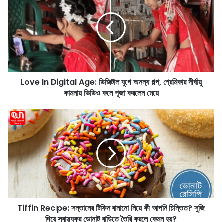
v
e
I
n
D
i
g
Love In Digital Age: ডিজিটাল যুগে অনন্য গল্প, প্রেমিকার দীর্ঘায়ু
i
কামনায় ভিডিও কলে পূজা করলেন মেয়ে
t
a
l
T
A
i
g
f
e
f
:
i
ডি
n
জি
R
টা
e
ল
c
যু
Tiffin Recipe: সন্তানের টিফিন বানানো নিয়ে কী আপনি চিন্তিত? সুজি
i
গে
দিয়ে স্বাস্থ্যকর ডোনাট বাড়িতে তৈরি করলে কেমন হয়?
p