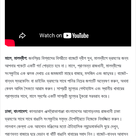
মালে, মালদ্বীপ:
জনপ্রিয় বিশ্বাসের বিপরীতে বাজেটে দ্বীপ সুখ, মালদ্বীপে ভ্রমণের জন্য
আপনার পকেটে একটি গর্ত পোড়াতে হবে না। মালে, প্রাণবন্ত রাজধানী, মালদ্বীপের
সংস্কৃতির এক ঝলক দেখায় এর জমজমাট মাছের বাজার, মসজিদ এবং জাদুঘর। বাজেট-
বান্ধব স্নরকেলিং বা ডাইভিং ভ্রমণের সাথে পানির নিচের জগতটি অন্বেষণ করুন, অথবা
কেবল আদিম সৈকতে আরাম করুন। সাশ্রয়ী মূল্যের গেস্টহাউস এবং স্থানীয় খাবারের
প্রাপ্যতার সাথে, মালে স্বর্গের একটি সাশ্রয়ী মূল্যের টুকরো সরবরাহ করে।
ঢাকা, বাংলাদেশ:
কালচারাল এক্সট্রাভাগাঞ্জা বাংলাদেশের আলোড়নময় রাজধানী ঢাকা
ভ্রমণের সাথে সাথে বাঙালি সংস্কৃতির সমৃদ্ধ টেপেস্ট্রিতে নিজেকে নিমজ্জিত করুন।
লালবাগ কেল্লা এবং আহসান মঞ্জিলের মতো ঐতিহাসিক ল্যান্ডমার্কগুলি ঘুরে দেখুন,
প্রাণবন্ত বাজারে ঘুরে বেড়ান বা খাঁটি বাঙালি খাবারের স্বাদ নিন। বাজেট-বান্ধব আবাসন