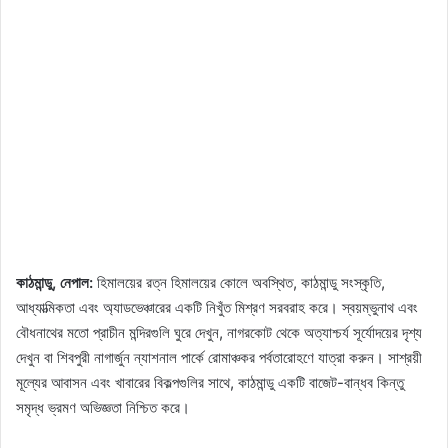
কাঠমান্ডু, নেপাল:
হিমালয়ের রত্ন হিমালয়ের কোলে অবস্থিত, কাঠমান্ডু সংস্কৃতি,
আধ্যাত্মিকতা এবং অ্যাডভেঞ্চারের একটি নিখুঁত মিশ্রণ সরবরাহ করে। স্বয়ম্ভুনাথ এবং
বৌধনাথের মতো প্রাচীন মন্দিরগুলি ঘুরে দেখুন, নাগরকোট থেকে অত্যাশ্চর্য সূর্যোদয়ের দৃশ্য
দেখুন বা শিবপুরী নাগার্জুন ন্যাশনাল পার্কে রোমাঞ্চকর পর্বতারোহণে যাত্রা করুন। সাশ্রয়ী
মূল্যের আবাসন এবং খাবারের বিকল্পগুলির সাথে, কাঠমান্ডু একটি বাজেট-বান্ধব কিন্তু
সমৃদ্ধ ভ্রমণ অভিজ্ঞতা নিশ্চিত করে।