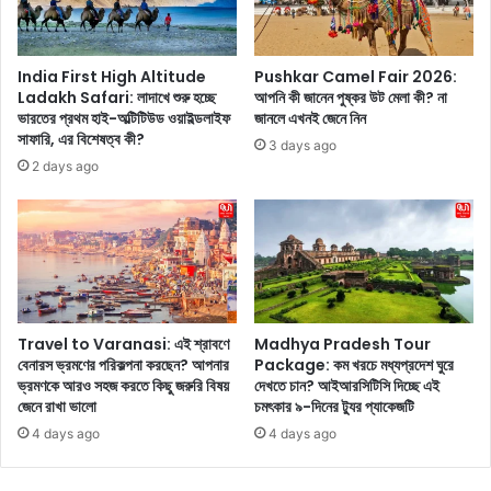
লে
?
পূ
সু
জা
জি
ক
দি
India First High Altitude
Pushkar Camel Fair 2026:
র
Ladakh Safari: লাদাখে শুরু হচ্ছে
আপনি কী জানেন পুষ্কর উট মেলা কী? না
য়ে
ভারতের প্রথম হাই-অল্টিটিউড ওয়াইল্ডলাইফ
জানলে এখনই জেনে নিন
লে
স্বা
সাফারি, এর বিশেষত্ব কী?
ন
স্থ্য
3 days ago
মে
ক
2 days ago
য়ে
র
ডো
না
ট
বা
ড়ি
তে
Travel to Varanasi: এই শ্রাবণে
Madhya Pradesh Tour
তৈ
বেনারস ভ্রমণের পরিকল্পনা করছেন? আপনার
Package: কম খরচে মধ্যপ্রদেশ ঘুরে
রি
ভ্রমণকে আরও সহজ করতে কিছু জরুরি বিষয়
দেখতে চান? আইআরসিটিসি দিচ্ছে এই
ক
জেনে রাখা ভালো
চমৎকার ৯-দিনের ট্যুর প্যাকেজটি
র
4 days ago
4 days ago
লে
কে
ম