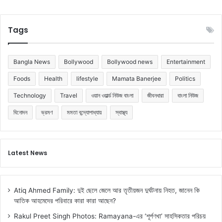
Tags
Bangla News
Bollywood
Bollywood news
Entertainment
Foods
Health
lifestyle
Mamata Banerjee
Politics
Technology
Travel
ওয়ান ওয়ার্ল্ড নিউজ বাংলা
জীবনধারা
বাংলা নিউজ
বিনোদন
ভ্রমণ
মমতা বন্দ্যোপাধ্যায়
স্বাস্থ্য
Latest News
Atiq Ahmed Family: দুই ছেলে জেলে আর তৃতীয়জন দুর্ঘটনায় নিহত, জানেন কি
আতিক আহমেদের পরিবারে কারা কারা আছেন?
Rakul Preet Singh Photos: Ramayana-এর ‘শূর্পণখা’ সাহসিকতার পরিচয়