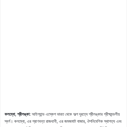
কলম্বো, শ্রীলঙ্কা:
আইল্যান্ড এস্কেপ ভারত থেকে অল্প দূরত্বে শ্রীলঙ্কার গ্রীষ্মমন্ডলীয়
স্বর্গ। কলম্বো, এর প্রাণবন্ত রাজধানী, এর জমজমাট বাজার, ঔপনিবেশিক স্থাপত্য এবং