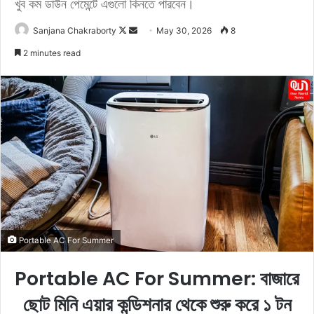
খুব কম ডাউন পেমেন্টে এগুলো কিনতে পারবেন।
Sanjana Chakraborty
F
S
May 30, 2026
8
o
e
2 minutes read
l
n
l
d
o
a
w
n
o
e
n
m
X
a
i
l
Portable AC For Summer
Portable AC For Summer: বাজারে
ছোট মিনি এয়ার কন্ডিশনার থেকে শুরু করে ১ টন