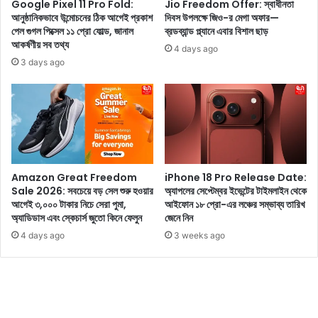
ও
স
Google Pixel 11 Pro Fold:
Jio Freedom Offer: স্বাধীনতা
আ
আনুষ্ঠানিকভাবে উন্মোচনের ঠিক আগেই প্রকাশ
দিবস উপলক্ষে জিও-র মেগা অফার—
ব
পেল গুগল পিক্সেল ১১ প্রো ফোল্ড, জানাল
ব্রডব্যান্ড প্ল্যানে এবার বিশাল ছাড়
দি
হু
আকর্ষণীয় সব তথ্য
ত্য
ল
4 days ago
শী
অ
3 days ago
ল
নু
,
ভূ
ব
তি
ডি
দি
ক
তে
ন
ন
ড্রে
তু
Amazon Great Freedom
iPhone 18 Pro Release Date:
সে
ন
Sale 2026: সবচেয়ে বড় সেল শুরু হওয়ার
অ্যাপলের সেপ্টেম্বর ইভেন্টের টাইমলাইন থেকে
বে
T
আগেই ৩,০০০ টাকার নিচে সেরা পুমা,
আইফোন ১৮ প্রো-এর লঞ্চের সম্ভাব্য তারিখ
বি
a
অ্যাডিডাস এবং স্কেচার্স জুতো কিনে ফেলুন
জেনে নিন
বা
t
4 days ago
3 weeks ago
ম্প
a
প্র
T
দ
i
র্শ
a
ন
g
ক
o