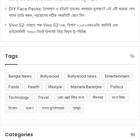
DIY Face Packs: তৈলাক্ত ও চটচটে ত্বকের সমস্যায় ভুগছেন? এই ৩টি ঘরোয়া ফেস
প্যাক তৈরি করুন, প্রয়োগের সঠিক পদ্ধতিটি জেনে নিন
Vivo S2: ভারতে লঞ্চ Vivo S2-এর, বিশাল ৭,০৫০এমএএইচ ব্যাটারি এবং
ডাইমেনসিটি ৭৩৬০-টার্বো চিপসেট নিয়ে ফিরল S-সিরিজ
Tags
Bangla News
Bollywood
Bollywood news
Entertainment
Foods
Health
lifestyle
Mamata Banerjee
Politics
Technology
Travel
ওয়ান ওয়ার্ল্ড নিউজ বাংলা
জীবনধারা
বাংলা নিউজ
বিনোদন
ভ্রমণ
মমতা বন্দ্যোপাধ্যায়
স্বাস্থ্য
Categories