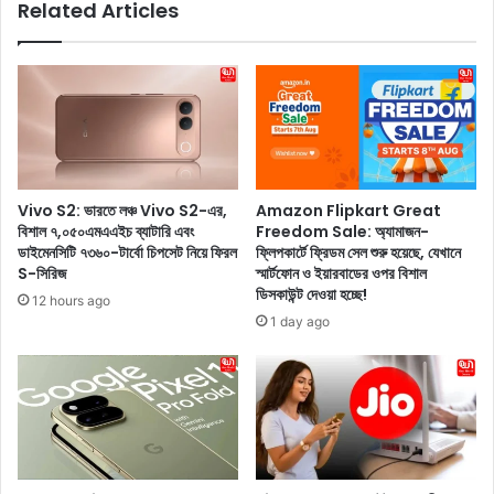
Related Articles
ব
i
ছ
f
র
t
প
L
র
a
বা
u
বা
n
-
c
মা
h
Vivo S2: ভারতে লঞ্চ Vivo S2-এর,
Amazon Flipkart Great
হ
e
বিশাল ৭,০৫০এমএএইচ ব্যাটারি এবং
Freedom Sale: অ্যামাজন-
তে
d
ডাইমেনসিটি ৭৩৬০-টার্বো চিপসেট নিয়ে ফিরল
ফ্লিপকার্টে ফ্রিডম সেল শুরু হয়েছে, যেখানে
চ
:
S-সিরিজ
স্মার্টফোন ও ইয়ারবাডের ওপর বিশাল
লে
বা
ডিসকাউন্ট দেওয়া হচ্ছে!
12 hours ago
ছে
জে
1 day ago
ন
টে
অ
র
নু
ম
ষ্কা
ধ্যে
র
ই
ঞ্জ
বি
ন
লা