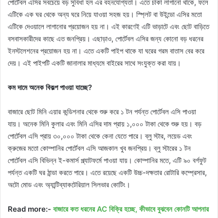
পোর্টেবল এসির সবচেয়ে বড় সুবিধা হল এর বহনযোগ্যতা। এতে চাকা লাগানো থাকে, ফলে
এটিকে এক ঘর থেকে অন্য ঘরে নিয়ে যাওয়া সহজ হয়। স্প্লিট বা উইন্ডো এসির মতো
এটিকে দেওয়ালে লাগানোর প্রয়োজন হয় না। এই কারণেই এটি ভাড়াটে এবং ছোট বাড়িতে
বসবাসকারীদের কাছে এত জনপ্রিয়। এছাড়াও, পোর্টেবল এসির জন্য কোনো বড় ধরনের
ইনস্টলেশনের প্রয়োজন হয় না। এতে একটি পাইপ থাকে যা ঘরের গরম বাতাস বের করে
দেয়। এই পাইপটি একটি জানালার মাধ্যমে বাইরের সাথে সংযুক্ত করা যায়।
কম দামে অনেক বিকল্প পাওয়া যাচ্ছে?
বাজারে ছোট মিনি এয়ার কন্ডিশনার থেকে শুরু করে ১ টন পর্যন্ত পোর্টেবল এসি পাওয়া
যায়। অনেক মিনি কুলার এবং মিনি এসির দাম প্রায় ১,০০০ টাকা থেকে শুরু হয়। বড়
পোর্টেবল এসি প্রায় ৩০,০০০ টাকা থেকে কেনা যেতে পারে। ব্লু স্টার, লয়েড এবং
ক্রুজের মতো কোম্পানির পোর্টেবল এসি আজকাল খুব জনপ্রিয়। ব্লু স্টারের ১ টন
পোর্টেবল এসি বিভিন্ন ই-কমার্স প্ল্যাটফর্মে পাওয়া যায়। কোম্পানির মতে, এটি ৯০ বর্গফুট
পর্যন্ত একটি ঘর ঠান্ডা করতে পারে। এতে রয়েছে একটি উচ্চ-দক্ষতার রোটারি কম্প্রেসার,
অটো মোড এবং অ্যান্টিব্যাকটেরিয়াল সিলভার কোটিং।
Read more:-
বাজারে কত ধরনের AC বিক্রি হচ্ছে, কীভাবে বুঝবেন কোনটি আপনার