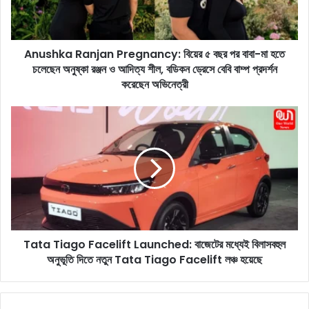
a
R
a
Anushka Ranjan Pregnancy: বিয়ের ৫ বছর পর বাবা-মা হতে
n
চলেছেন অনুষ্কা রঞ্জন ও আদিত্য শীল, বডিকন ড্রেসে বেবি বাম্প প্রদর্শন
j
a
করেছেন অভিনেত্রী
n
P
T
r
a
e
t
g
a
n
T
a
i
n
a
c
g
y
o
:
Tata Tiago Facelift Launched: বাজেটের মধ্যেই বিলাসবহুল
F
বি
অনুভূতি দিতে নতুন Tata Tiago Facelift লঞ্চ হয়েছে
a
য়ে
c
র
e
৫
l