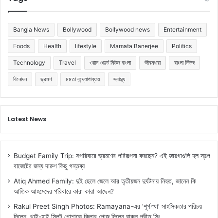
Bangla News
Bollywood
Bollywood news
Entertainment
Foods
Health
lifestyle
Mamata Banerjee
Politics
Technology
Travel
ওয়ান ওয়ার্ল্ড নিউজ বাংলা
জীবনধারা
বাংলা নিউজ
বিনোদন
ভ্রমণ
মমতা বন্দ্যোপাধ্যায়
স্বাস্থ্য
Latest News
Budget Family Trip: সপরিবারে ভ্রমণের পরিকল্পনা করছেন? এই জায়গাগুলি হল স্বল্প
বাজেটের জন্য দারুণ কিছু গন্তব্য
Atiq Ahmed Family: দুই ছেলে জেলে আর তৃতীয়জন দুর্ঘটনায় নিহত, জানেন কি
আতিক আহমেদের পরিবারে কারা কারা আছেন?
Rakul Preet Singh Photos: Ramayana-এর ‘শূর্পণখা’ সাহসিকতার পরিচয়
দিলেন, থাই-হাই স্লিট পোশাকে কিলার পোজ দিলেন রাকুল প্রীত সিং