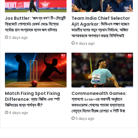
ব
র
ধূ
প
কে
র
Jos Buttler: ‘জস দ্য বস’! টি-টোয়েন্টি
Team India Chief Selector
দে
ক্রিকেটে পোলার্ডের রেকর্ড ভেঙে বিশ্বের
Ajit Agarkar: ভিভিএস লক্ষ্মণ হচ্ছেন
ম
খে
সর্বোচ্চ রান সংগ্রাহক হলেন জস বাটলার
ভারতীয় দলের নতুন প্রধান নির্বাচক, অজিত
হ
আগরকরকে অপসারণ করছে বিসিসিআই
আ
ম্ম
2 days ago
প্লু
দ
4 days ago
ত
শা
নে
মি
ট
কে
জ
দ
ন
লে
তা
ফে
,
রা
Match Fixing Spot Fixing
Commonwealth Games:
শো
নো
Difference: ম্যাচ ফিক্সিং এবং স্পট
গ্লাসগো ২০২৬-এর সমাপনী অনুষ্ঠানে
ভি
নি
ফিক্সিংয়ের মধ্যে পার্থক্য কী?
কমনওয়েলথ গেমসের পতাকা হস্তান্তরে
তা
য়ে
নেতৃত্ব দিলেন নীরজ চোপড়া ও পিটি উষা
4 days ago
ব্রা
ব
5 days ago
ই
ড়
ডা
ম
ল
ন্ত