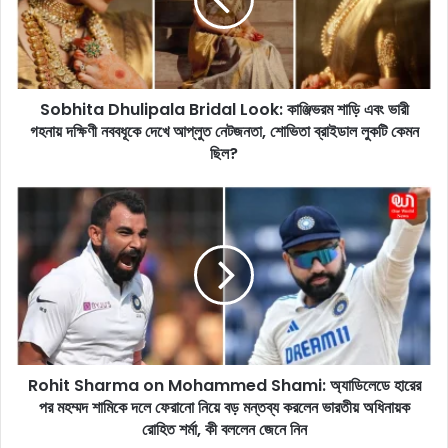
i
t
a
D
h
Sobhita Dhulipala Bridal Look: কাঞ্জিভরম শাড়ি এবং ভারী
u
গহনায় দক্ষিণী নববধূকে দেখে আপ্লুত নেটজনতা, শোভিতা ব্রাইডাল লুকটি কেমন
l
i
ছিল?
p
a
R
l
o
a
h
B
i
r
t
i
S
d
h
a
a
l
r
L
Rohit Sharma on Mohammed Shami: অ্যাডিলেডে হারের
m
o
পর মহম্মদ শামিকে দলে ফেরানো নিয়ে বড় মন্তব্য করলেন ভারতীয় অধিনায়ক
a
o
o
রোহিত শর্মা, কী বললেন জেনে নিন
k
n