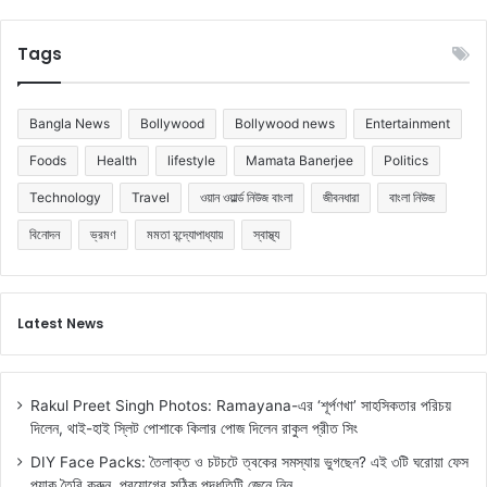
ল
লে
Tags
ন
জে
নে
Bangla News
Bollywood
Bollywood news
Entertainment
নি
ন
Foods
Health
lifestyle
Mamata Banerjee
Politics
Technology
Travel
ওয়ান ওয়ার্ল্ড নিউজ বাংলা
জীবনধারা
বাংলা নিউজ
বিনোদন
ভ্রমণ
মমতা বন্দ্যোপাধ্যায়
স্বাস্থ্য
Latest News
Rakul Preet Singh Photos: Ramayana-এর ‘শূর্পণখা’ সাহসিকতার পরিচয়
দিলেন, থাই-হাই স্লিট পোশাকে কিলার পোজ দিলেন রাকুল প্রীত সিং
DIY Face Packs: তৈলাক্ত ও চটচটে ত্বকের সমস্যায় ভুগছেন? এই ৩টি ঘরোয়া ফেস
প্যাক তৈরি করুন, প্রয়োগের সঠিক পদ্ধতিটি জেনে নিন