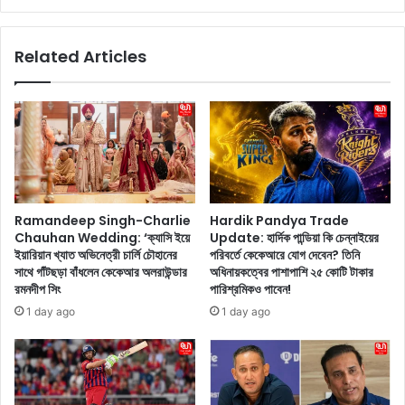
:
M
কা
o
Related Articles
ঞ্জি
h
ভ
a
র
m
ম
m
শা
e
ড়ি
d
এ
S
বং
h
ভা
a
Ramandeep Singh-Charlie
Hardik Pandya Trade
রী
m
Chauhan Wedding: ‘ক্যাসি ইয়ে
Update: হার্দিক পান্ডিয়া কি চেন্নাইয়ের
গ
i
ইয়ারিয়ান খ্যাত অভিনেত্রী চার্লি চৌহানের
পরিবর্তে কেকেআরে যোগ দেবেন? তিনি
হ
:
সাথে গাঁটছড়া বাঁধলেন কেকেআর অলরাউন্ডার
অধিনায়কত্বের পাশাপাশি ২৫ কোটি টাকার
না
অ্
রমনদীপ সিং
পারিশ্রমিকও পাবেন!
য়
যা
1 day ago
1 day ago
দ
ডি
ক্ষি
লে
ণী
ডে
ন
হা
ব
রে