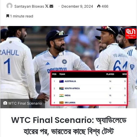
Santayan Biswas
F
S
December 9, 2024
466
o
e
1 minute read
l
n
l
d
o
a
w
n
o
e
n
m
X
a
i
l
WTC Final Scenario
WTC Final Scenario: অ্যাডিলেডে
হারের পর, ভারতের কাছে বিশ্ব টেস্ট