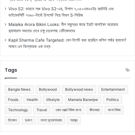
Vivo S2: ভারতে লঞ্চ Vivo S2-এর, বিশাল ৭,০৫০এমএএইচ ব্যাটারি এবং
ডাইমেনসিটি ৭৩৬০-টার্বো চিপসেট নিয়ে ফিরল S-সিরিজ
Malaika Arora Bikini Looks: নীল সমুদ্রের মাঝে ইয়টে মালাইকা অরোরার
গ্ল্যামারাস অবতার দেখে চক্ষু চড়কগাছ নেটিজেনদের
Kapil Sharma Cafe Targeted: কেন টার্গেট করা হয়েছিল কপিল শর্মার ক্যাফে?
সামনে এল বিস্ফোরক এক তথ্য
Tags
Bangla News
Bollywood
Bollywood news
Entertainment
Foods
Health
lifestyle
Mamata Banerjee
Politics
Technology
Travel
ওয়ান ওয়ার্ল্ড নিউজ বাংলা
জীবনধারা
বাংলা নিউজ
বিনোদন
ভ্রমণ
মমতা বন্দ্যোপাধ্যায়
স্বাস্থ্য