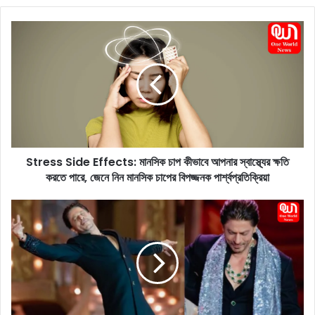
bo
dIn
ok
S
t
r
e
s
s
S
i
d
Stress Side Effects: মানসিক চাপ কীভাবে আপনার স্বাস্থ্যের ক্ষতি
e
করতে পারে, জেনে নিন মানসিক চাপের বিপজ্জনক পার্শ্বপ্রতিক্রিয়া
E
f
f
S
e
h
c
a
t
h
s
r
:
u
মা
k
ন
h