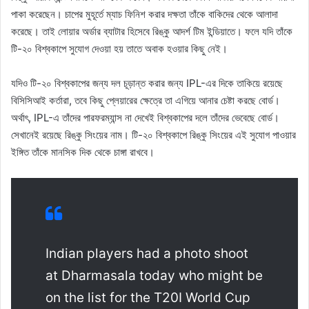
পাকা করেছেন। চাপের মুহূর্তে ম্যাচ ফিনিশ করার দক্ষতা তাঁকে বাকিদের থেকে আলাদা
করেছে। তাই লোয়ার অর্ডার ব্যাটার হিসেবে রিঙ্কু আদর্শ টিম ইন্ডিয়াতে। ফলে যদি তাঁকে
টি-২০ বিশ্বকাপে সুযোগ দেওয়া হয় তাতে অবাক হওয়ার কিছু নেই।
যদিও টি-২০ বিশ্বকাপের জন্য দল চূড়ান্ত করার জন্য IPL-এর দিকে তাকিয়ে রয়েছে
বিসিসিআই কর্তারা, তবে কিছু প্লেয়ারের ক্ষেত্রে তা এগিয়ে আনার চেষ্টা করছে বোর্ড।
অর্থাৎ, IPL-এ তাঁদের পারফরম্যান্স না দেখেই বিশ্বকাপের দলে তাঁদের ভেবেছে বোর্ড।
সেখানেই রয়েছে রিঙ্কু সিংয়ের নাম। টি-২০ বিশ্বকাপে রিঙ্কু সিংয়ের এই সুযোগ পাওয়ার
ইঙ্গিত তাঁকে মানসিক দিক থেকে চাঙ্গা রাখবে।
Indian players had a photo shoot
at Dharmasala today who might be
on the list for the T20I World Cup