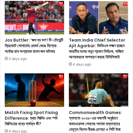
,
কা
জে
পা
নে
রি
নি
শ্র
ন
মি
মা
ক
ন
নি
Jos Buttler: ‘জস দ্য বস’! টি-টোয়েন্টি
Team India Chief Selector
সি
ক্রিকেটে পোলার্ডের রেকর্ড ভেঙে বিশ্বের
Ajit Agarkar: ভিভিএস লক্ষ্মণ হচ্ছেন
য়ে
সর্বোচ্চ রান সংগ্রাহক হলেন জস বাটলার
ভারতীয় দলের নতুন প্রধান নির্বাচক, অজিত
ক
ছে
আগরকরকে অপসারণ করছে বিসিসিআই
চা
ন
2 days ago
পে
শা
4 days ago
র
হ
বি
রু
প
খ
জ্জ
?
ন
ক
পা
Match Fixing Spot Fixing
Commonwealth Games:
র্শ্ব
Difference: ম্যাচ ফিক্সিং এবং স্পট
গ্লাসগো ২০২৬-এর সমাপনী অনুষ্ঠানে
প্র
ফিক্সিংয়ের মধ্যে পার্থক্য কী?
কমনওয়েলথ গেমসের পতাকা হস্তান্তরে
তি
নেতৃত্ব দিলেন নীরজ চোপড়া ও পিটি উষা
4 days ago
ক্রি