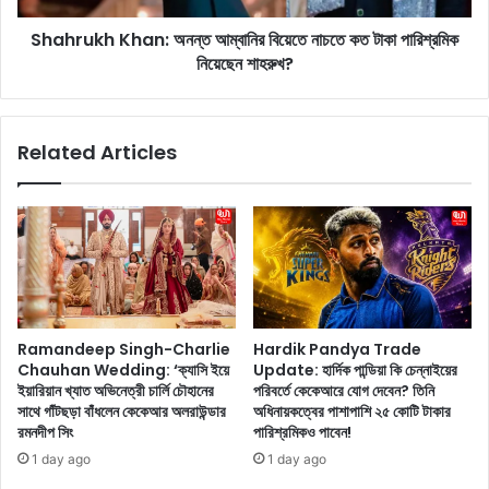
সি
K
ক
Shahrukh Khan: অনন্ত আম্বানির বিয়েতে নাচতে কত টাকা পারিশ্রমিক
h
চা
নিয়েছেন শাহরুখ?
a
প
n
কী
:
ভা
অ
Related Articles
বে
ন
আ
ন্ত
প
আ
না
ম্বা
র
নি
স্বা
র
স্থ্যে
বি
র
য়ে
ক্ষ
তে
Ramandeep Singh-Charlie
Hardik Pandya Trade
তি
না
Chauhan Wedding: ‘ক্যাসি ইয়ে
Update: হার্দিক পান্ডিয়া কি চেন্নাইয়ের
ক
চ
ইয়ারিয়ান খ্যাত অভিনেত্রী চার্লি চৌহানের
পরিবর্তে কেকেআরে যোগ দেবেন? তিনি
র
তে
সাথে গাঁটছড়া বাঁধলেন কেকেআর অলরাউন্ডার
অধিনায়কত্বের পাশাপাশি ২৫ কোটি টাকার
তে
ক
রমনদীপ সিং
পারিশ্রমিকও পাবেন!
পা
ত
1 day ago
1 day ago
রে
টা