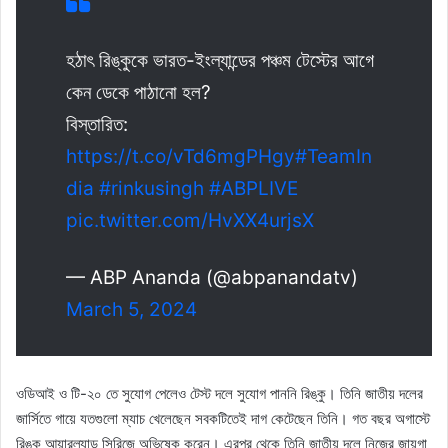
হঠাৎ রিঙ্কুকে ভারত-ইংল্যান্ডের পঞ্চম টেস্টের আগে
কেন ডেকে পাঠানো হল?
বিস্তারিত:
https://t.co/vTd6mgPHgy
#TeamIn
dia
#rinkusingh
#ABPLIVE
pic.twitter.com/HvXX4urjsX
— ABP Ananda (@abpanandatv)
March 5, 2024
ওডিআই ও টি-২০ তে সুযোগ পেলেও টেস্ট দলে সুযোগ পাননি রিঙ্কু। তিনি জাতীয় দলের
জার্সিতে গায়ে যতগুলো ম্যাচ খেলেছেন সবকটিতেই দাগ কেটেছেন তিনি। গত বছর অগাস্টে
রিঙ্কু আয়ারল্যান্ড সিরিজে অভিষেক করেন। এরপর থেকে তিনি জাতীয় দলে নিজের জায়গা