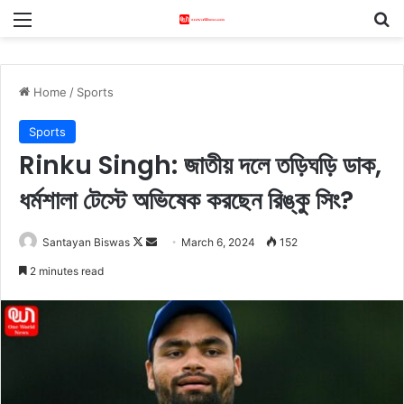
Menu
S
Home
/
Sports
Sports
Rinku Singh: জাতীয় দলে তড়িঘড়ি ডাক,
ধর্মশালা টেস্টে অভিষেক করছেন রিঙ্কু সিং?
Santayan Biswas
F
S
March 6, 2024
152
o
e
2 minutes read
l
n
l
d
o
a
w
n
o
e
n
m