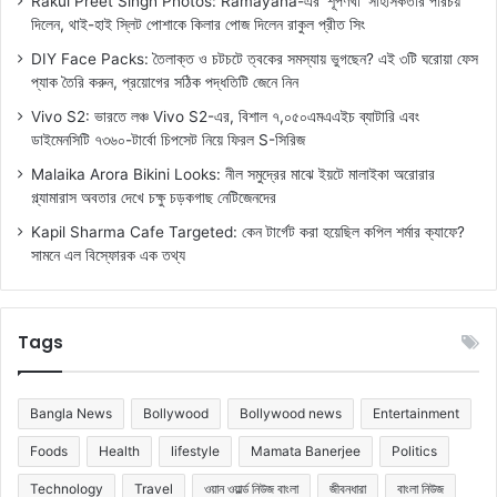
Rakul Preet Singh Photos: Ramayana-এর ‘শূর্পণখা’ সাহসিকতার পরিচয়
দিলেন, থাই-হাই স্লিট পোশাকে কিলার পোজ দিলেন রাকুল প্রীত সিং
DIY Face Packs: তৈলাক্ত ও চটচটে ত্বকের সমস্যায় ভুগছেন? এই ৩টি ঘরোয়া ফেস
প্যাক তৈরি করুন, প্রয়োগের সঠিক পদ্ধতিটি জেনে নিন
Vivo S2: ভারতে লঞ্চ Vivo S2-এর, বিশাল ৭,০৫০এমএএইচ ব্যাটারি এবং
ডাইমেনসিটি ৭৩৬০-টার্বো চিপসেট নিয়ে ফিরল S-সিরিজ
Malaika Arora Bikini Looks: নীল সমুদ্রের মাঝে ইয়টে মালাইকা অরোরার
গ্ল্যামারাস অবতার দেখে চক্ষু চড়কগাছ নেটিজেনদের
Kapil Sharma Cafe Targeted: কেন টার্গেট করা হয়েছিল কপিল শর্মার ক্যাফে?
সামনে এল বিস্ফোরক এক তথ্য
Tags
Bangla News
Bollywood
Bollywood news
Entertainment
Foods
Health
lifestyle
Mamata Banerjee
Politics
Technology
Travel
ওয়ান ওয়ার্ল্ড নিউজ বাংলা
জীবনধারা
বাংলা নিউজ