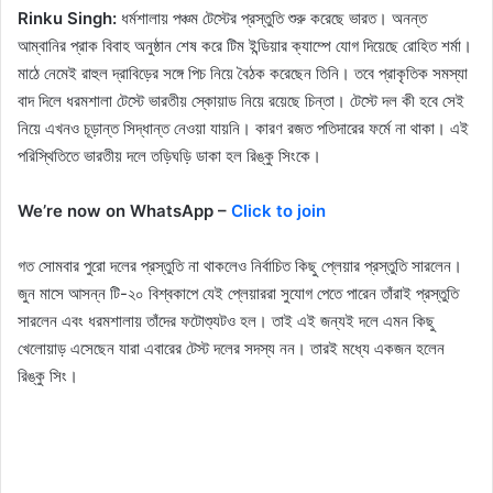
Rinku Singh:
ধর্মশালায় পঞ্চম টেস্টের প্রস্তুতি শুরু করেছে ভারত। অনন্ত
আম্বানির প্রাক বিবাহ অনুষ্ঠান শেষ করে টিম ইন্ডিয়ার ক্যাম্পে যোগ দিয়েছে রোহিত শর্মা।
মাঠে নেমেই রাহুল দ্রাবিড়ের সঙ্গে পিচ নিয়ে বৈঠক করেছেন তিনি। তবে প্রাকৃতিক সমস্যা
বাদ দিলে ধরমশালা টেস্টে ভারতীয় স্কোয়াড নিয়ে রয়েছে চিন্তা। টেস্টে দল কী হবে সেই
নিয়ে এখনও চূড়ান্ত সিদ্ধান্ত নেওয়া যায়নি। কারণ রজত পতিদারের ফর্মে না থাকা। এই
পরিস্থিতিতে ভারতীয় দলে তড়িঘড়ি ডাকা হল রিঙ্কু সিংকে।
We’re now on WhatsApp –
Click to join
গত সোমবার পুরো দলের প্রস্তুতি না থাকলেও নির্বাচিত কিছু প্লেয়ার প্রস্তুতি সারলেন।
জুন মাসে আসন্ন টি-২০ বিশ্বকাপে যেই প্লেয়াররা সুযোগ পেতে পারেন তাঁরাই প্রস্তুতি
সারলেন এবং ধরমশালায় তাঁদের ফটোশ্যুটও হল। তাই এই জন্যই দলে এমন কিছু
খেলোয়াড় এসেছেন যারা এবারের টেস্ট দলের সদস্য নন। তারই মধ্যে একজন হলেন
রিঙ্কু সিং।