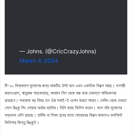
— Johns. (@CricCrazyJohns)
March 4, 2024
টি-২০ বিশ্বকাপে সুযোগের জন্য ভারতীয় টেস্ট দলে এখন একাধিক বিকল্প আছে। যশস্বী
জয়সওয়াল, ঋতুরাজ গায়কোয়াড়, শুভমান গিল থেকে শুরু করে দেবদত্ত পাড্ডিকলরা
রয়েছেন। সবথেকে বড় বিষয় হল এঁরা সবাই-ই ওপেন করতে পারেন। সেদিন থেকে দেখতে
গেলে রিঙ্কু সিং লোয়ার অর্ডার ব্যাটার। তিনি ম্যাচ ফিনিশ করেন। ফলে তাঁর সুযোগের
সম্ভবনা বেশি রয়েছে। হার্দিক বা শিবম দুবের মতো প্লেয়ারের বিকল্প থাকলেও কমপ্লিট
ফিনিশার কিন্তু রিঙ্কুই।