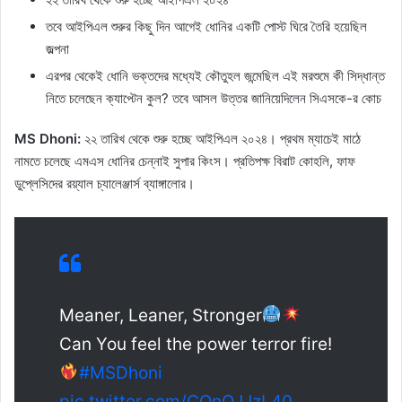
তবে আইপিএল শুরুর কিছু দিন আগেই ধোনির একটি পোস্ট ঘিরে তৈরি হয়েছিল
জল্পনা
এরপর থেকেই ধোনি ভক্তদের মধ্যেই কৌতুহল জন্মেছিল এই মরশুমে কী সিদ্ধান্ত
নিতে চলেছেন ক্যাপ্টেন কুল? তবে আসল উত্তর জানিয়েদিলেন সিএসকে-র কোচ
MS Dhoni:
২২ তারিখ থেকে শুরু হচ্ছে আইপিএল ২০২৪। প্রথম ম্যাচেই মাঠে
নামতে চলেছে এমএস ধোনির চেন্নাই সুপার কিংস। প্রতিপক্ষ বিরাট কোহলি, ফাফ
ডুপ্লেসিদের রয়্যাল চ্যালেঞ্জার্স ব্যাঙ্গালোর।
Meaner, Leaner, Stronger
Can You feel the power terror fire!
#MSDhoni
pic.twitter.com/COnOJJzL40