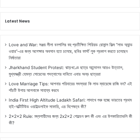
Latest News
Love and War: সঞ্জয় লীলা বনশালির বহু প্রতীক্ষিত পিরিয়ড রোমান্স ফিল্ম “লাভ অ্যান্ড
ওয়ার”-এর জন্য অপেক্ষার অবসান হতে চলেছে, ছবির ফার্স্ট লুক প্রকাশ করতে চলেছেন
নির্মাতারা
Jharkhand Student Protest: ঝাড়খণ্ডে ছাত্র আন্দোলন আরও উত্তাল,
মুখ্যমন্ত্রী হেমন্ত সোরেনের পদত্যাগের দাবিতে এবার অনড় ছাত্ররা
Love Marriage Tips: আপনার পরিবারের সদস্যরা কি লাভ ম্যারেজে রাজি নন? এই
পাঁচটি উপায় আপনাকে সাহায্য করবে
India First High Altitude Ladakh Safari: লাদাখে শুরু হচ্ছে ভারতের প্রথম
হাই-অল্টিটিউড ওয়াইল্ডলাইফ সাফারি, এর বিশেষত্ব কী?
2x2x2 Rule: মদ্যপায়ীদের জন্য 2x2x2 গোল্ডেন রুল কী এবং এর উপকারিতাগুলি কী
কী?