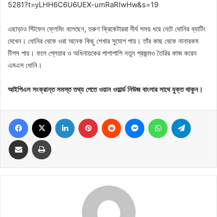
5281?t=yLHH6C6U6UEX-umRaRIwHw&s=19
এছাড়াও স্টিফেন ফ্লেমিং বলেছেন, তরুণ ক্রিকেটাররা দীর্ঘ সময় ধরে নেটে ধোনির ব্যাটিং
দেখেন। ধোনির থেকে ওরা অনেক কিছু শেখার সুযোগ পায়। তাঁর কাছ থেকে নানারকম
টিপস পায়। ফলে প্লেয়ার ও অধিনায়কের পাশাপাশি নতুন প্রজন্মও তৈরির কাজ করেন
এমএস ধোনি।
আইপিএল সংক্রান্ত সমস্ত তথ্য পেতে ওয়ান ওয়ার্ল্ড নিউজ বাংলার সাথে যুক্ত থাকুন।
Facebook
X
LinkedIn
Pinterest
Reddit
Messenger
WhatsApp
Telegram
Share via Email
Print