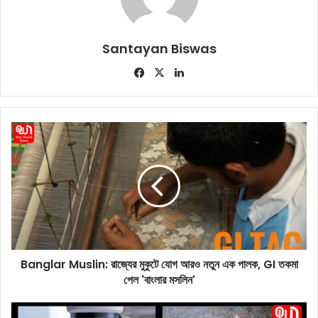
Santayan Biswas
Fa
X
Lin
ce
ke
bo
dIn
ok
B
a
n
g
l
a
r
M
u
Banglar Muslin: রাজ্যের মুকুটে যোগ আরও নতুন এক পালক, GI তকমা
s
পেল 'বাংলার মসলিন'
l
i
n
K