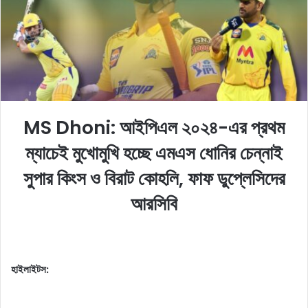
o
e
n
m
X
a
i
l
MS Dhoni: আইপিএল ২০২৪-এর প্রথম
ম্যাচেই মুখোমুখি হচ্ছে এমএস ধোনির চেন্নাই
সুপার কিংস ও বিরাট কোহলি, ফাফ ডুপ্লেসিদের
আরসিবি
হাইলাইটস: