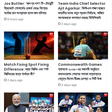
ছ
Jos Buttler: ‘জস দ্য বস’! টি-টোয়েন্টি
Team India Chief Selector
I
র
ক্রিকেটে পোলার্ডের রেকর্ড ভেঙে বিশ্বের
Ajit Agarkar: ভিভিএস লক্ষ্মণ হচ্ছেন
ত
ব
সর্বোচ্চ রান সংগ্রাহক হলেন জস বাটলার
ভারতীয় দলের নতুন প্রধান নির্বাচক, অজিত
ক
য়
আগরকরকে অপসারণ করছে বিসিসিআই
8 hours ago
মা
সে
2 days ago
পে
এ
ল
ক
'
টি
বাং
স
লা
ম
র
স্যা
ম
নি
স
র্ণ
Match Fixing Spot Fixing
Commonwealth Games:
লি
য়
Difference: ম্যাচ ফিক্সিং এবং স্পট
গ্লাসগো ২০২৬-এর সমাপনী অনুষ্ঠানে
ন
ফিক্সিংয়ের মধ্যে পার্থক্য কী?
কমনওয়েলথ গেমসের পতাকা হস্তান্তরে
ক
নেতৃত্ব দিলেন নীরজ চোপড়া ও পিটি উষা
'
র
2 days ago
তে
3 days ago
সা
হা
য্য
ক
রা