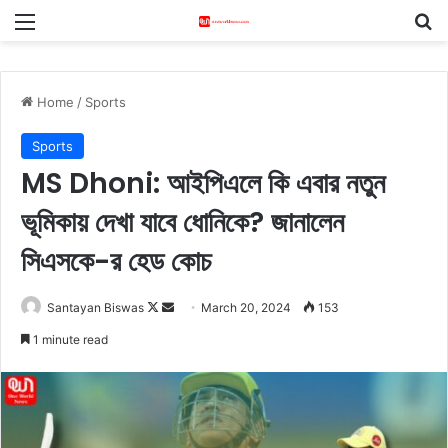
Menu
S
Home
/
Sports
Sports
MS Dhoni: আইপিএলে কি এবার নতুন
ভূমিকায় দেখা যাবে ধোনিকে? জানালেন
সিএসকে-র হেড কোচ
Santayan Biswas
F
S
March 20, 2024
153
o
e
1 minute read
l
n
l
d
o
a
w
n