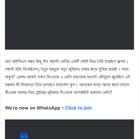
তবে আইপিএল শুরুর কিছু দিন আগেই ধোনির একটি পোস্ট ঘিরে তৈরি হয়েছিল জল্পনা।
পোস্টে মাহি লিখেছিলেন,‘নতুন মরসুমে নতুন ভূমিকায় নামার জন্য মুখিয়ে রয়েছি। সাথে
থাকুন!’ এরপর থেকেই সকল সিএসকে ও ধোনি ভক্তদের মধ্যেই কৌতুহল জন্মেছিল এই
মরশুমে কী সিদ্ধান্ত নিতে চলেছেন ক্যাপ্টেন কুল। অনেকের মধ্যে প্রশ্ন জাগে তাহলে
কীএবার অবসর নিয়ে মেন্টরের ভূমিকায় সিএসকে ডাগআউটে থাকবেন ধোনি?
We’re now on WhatsApp –
Click to join