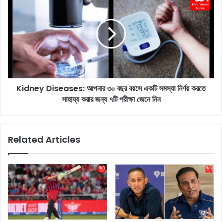
:
i
রা
d
জ্যে
n
র
e
মু
y
কু
D
টে
i
যো
s
গ
Kidney Diseases: আপনার ৩০ বছর বয়সে একটি সমস্যা নির্ণয় করতে
e
আ
সাহায্য করার জন্য ৭টি পরীক্ষা জেনে নিন
a
র
s
ও
e
ন
s
Related Articles
তু
:
ন
আ
এ
প
ক
না
পা
র
ল
৩
ক
০
,
ব
G