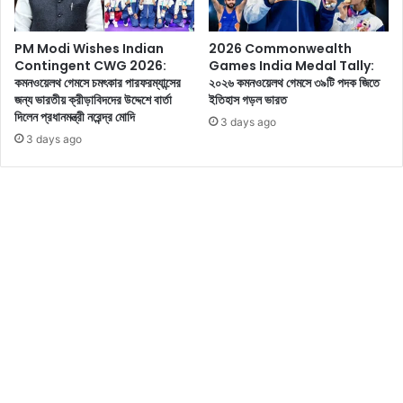
র
জ
PM Modi Wishes Indian
2026 Commonwealth
ন্য
Contingent CWG 2026:
Games India Medal Tally:
৭
কমনওয়েলথ গেমসে চমৎকার পারফরম্যান্সের
২০২৬ কমনওয়েলথ গেমসে ৩৯টি পদক জিতে
টি
জন্য ভারতীয় ক্রীড়াবিদদের উদ্দেশে বার্তা
ইতিহাস গড়ল ভারত
প
দিলেন প্রধানমন্ত্রী নরেন্দ্র মোদি
3 days ago
রী
3 days ago
ক্ষা
জে
নে
নি
ন