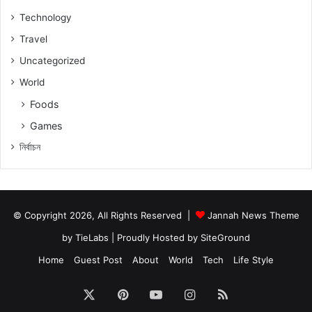
Technology
Travel
Uncategorized
World
Foods
Games
নিৰ্বাচন
© Copyright 2026, All Rights Reserved |
Jannah News Theme
by TieLabs
| Proudly Hosted by
SiteGround
Home
Guest Post
About
World
Tech
Life Style
X
Pinterest
YouTube
Instagram
RSS