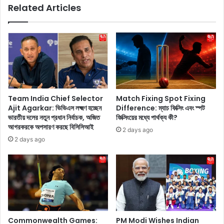
Related Articles
প্রি
d
ন্টে
S
ড
o
কো
b
-
h
অ
i
র্ড
t
সে
a
টে
D
Team India Chief Selector
Match Fixing Spot Fixing
প্রি
h
Ajit Agarkar: ভিভিএস লক্ষ্মণ হচ্ছেন
Difference: ম্যাচ ফিক্সিং এবং স্পট
য়া
u
ভারতীয় দলের নতুন প্রধান নির্বাচক, অজিত
ফিক্সিংয়ের মধ্যে পার্থক্য কী?
ঙ্কা
l
আগরকরকে অপসারণ করছে বিসিসিআই
2 days ago
চো
i
2 days ago
প
p
ড়া
a
র
l
বি
a
মা
:
ন
"
ব
স
ন্দ
ম
Commonwealth Games:
PM Modi Wishes Indian