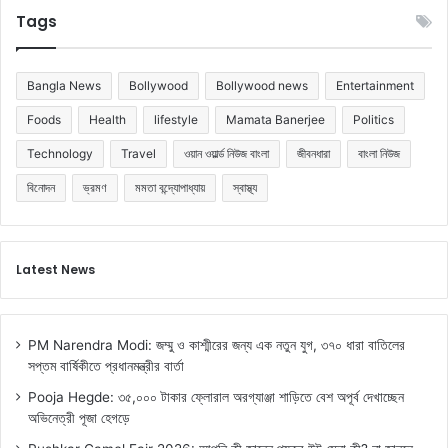
পা
Tags
লা
Bangla News
Bollywood
Bollywood news
Entertainment
Foods
Health
lifestyle
Mamata Banerjee
Politics
Technology
Travel
ওয়ান ওয়ার্ল্ড নিউজ বাংলা
জীবনধারা
বাংলা নিউজ
বিনোদন
ভ্রমণ
মমতা বন্দ্যোপাধ্যায়
স্বাস্থ্য
Latest News
PM Narendra Modi: জম্মু ও কাশ্মীরের জন্য এক নতুন যুগ, ৩৭০ ধারা বাতিলের
সপ্তম বার্ষিকীতে প্রধানমন্ত্রীর বার্তা
Pooja Hegde: ৩৫,০০০ টাকার ফ্লোরাল অরগ্যাঞ্জা শাড়িতে বেশ অপূর্ব দেখাচ্ছেন
অভিনেত্রী পূজা হেগড়ে