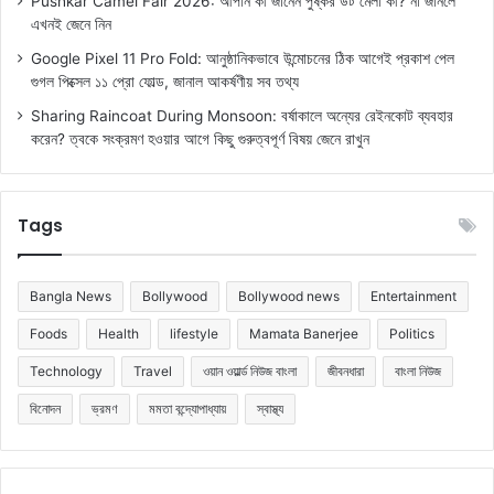
Pushkar Camel Fair 2026: আপনি কী জানেন পুষ্কর উট মেলা কী? না জানলে
এখনই জেনে নিন
Google Pixel 11 Pro Fold: আনুষ্ঠানিকভাবে উন্মোচনের ঠিক আগেই প্রকাশ পেল
গুগল পিক্সেল ১১ প্রো ফোল্ড, জানাল আকর্ষণীয় সব তথ্য
Sharing Raincoat During Monsoon: বর্ষাকালে অন্যের রেইনকোট ব্যবহার
করেন? ত্বকে সংক্রমণ হওয়ার আগে কিছু গুরুত্বপূর্ণ বিষয় জেনে রাখুন
Tags
Bangla News
Bollywood
Bollywood news
Entertainment
Foods
Health
lifestyle
Mamata Banerjee
Politics
Technology
Travel
ওয়ান ওয়ার্ল্ড নিউজ বাংলা
জীবনধারা
বাংলা নিউজ
বিনোদন
ভ্রমণ
মমতা বন্দ্যোপাধ্যায়
স্বাস্থ্য