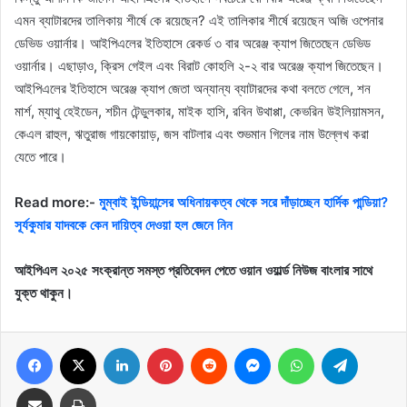
এমন ব্যাটারদের তালিকায় শীর্ষে কে রয়েছেন? এই তালিকার শীর্ষে রয়েছেন অজি ওপেনার
ডেভিড ওয়ার্নার। আইপিএলের ইতিহাসে রেকর্ড ৩ বার অরেঞ্জ ক্যাপ জিতেছেন ডেভিড
ওয়ার্নার। এছাড়াও, ক্রিস গেইল এবং বিরাট কোহলি ২-২ বার অরেঞ্জ ক্যাপ জিতেছেন।
আইপিএলের ইতিহাসে অরেঞ্জ ক্যাপ জেতা অন্যান্য ব্যাটারদের কথা বলতে গেলে, শন
মার্শ, ম্যাথু হেইডেন, শচীন টেন্ডুলকার, মাইক হাসি, রবিন উথাপ্পা, কেভরিন উইলিয়ামসন,
কেএল রাহুল, ঋতুরাজ গায়কোয়াড়, জস বাটলার এবং শুভমান গিলের নাম উল্লেখ করা
যেতে পারে।
Read more:-
মুম্বাই ইন্ডিয়ান্সের অধিনায়কত্ব থেকে সরে দাঁড়াচ্ছেন হার্দিক পান্ডিয়া?
সূর্যকুমার যাদবকে কেন দায়িত্ব দেওয়া হল জেনে নিন
আইপিএল ২০২৫ সংক্রান্ত সমস্ত প্রতিবেদন পেতে ওয়ান ওয়ার্ল্ড নিউজ বাংলার সাথে
যুক্ত থাকুন।
Facebook
X
LinkedIn
Pinterest
Reddit
Messenger
WhatsApp
Telegram
Share via Email
Print