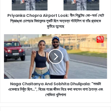
a
C
Priyanka Chopra Airport Look: নীল প্রিন্টেড কো-অর্ড সেটে
h
প্রিয়াঙ্কা চোপড়ার বিমানবন্দর লুকটি ছিল অত্যন্ত স্টাইলিশ যা তাঁর গ্ল্যামকে
o
p
ফুটিয়ে তুলেছে
r
a
N
A
a
i
g
r
a
p
C
o
h
r
a
t
i
L
t
o
Naga Chaitanya And Sobhita Dhulipala: "সময়টা
a
o
একেবারে নিখুঁত ছিল…", বিয়ের পরের জীবন নিয়ে কথা বললেন নাগা চৈতন্য এবং
n
k
y
শোভিতা ধুলিপালা
:
a
নী
A
ল
n