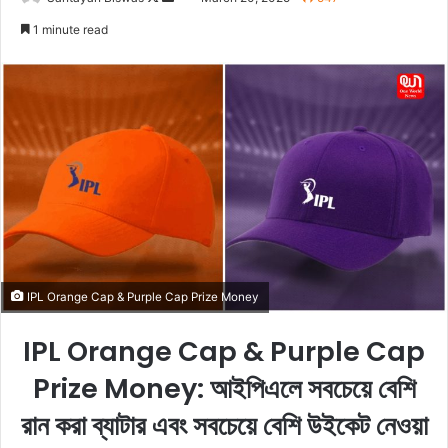
o
e
1 minute read
l
n
l
d
o
a
w
n
o
e
n
m
X
a
i
l
IPL Orange Cap & Purple Cap Prize Money
IPL Orange Cap & Purple Cap
Prize Money: আইপিএলে সবচেয়ে বেশি
রান করা ব্যাটার এবং সবচেয়ে বেশি উইকেট নেওয়া