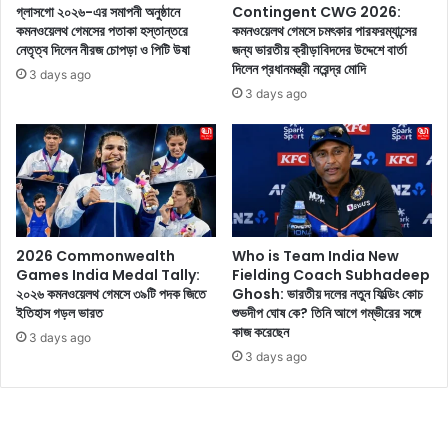
র
য়
গ্লাসগো ২০২৬-এর সমাপনী অনুষ্ঠানে
Contingent CWG 2026:
লু
কমনওয়েলথ গেমসের পতাকা হস্তান্তরে
কমনওয়েলথ গেমসে চমৎকার পারফরম্যান্সের
টা
ক
নেতৃত্ব দিলেন নীরজ চোপড়া ও পিটি উষা
জন্য ভারতীয় ক্রীড়াবিদদের উদ্দেশে বার্তা
এ
দিলেন প্রধানমন্ত্রী নরেন্দ্র মোদি
টি
কে
3 days ago
ছি
বা
3 days ago
ল
রে
অ
নি
ত্য
খুঁ
ন্ত
ত
স্টা
ছি
ই
ল
লি
…
2026 Commonwealth
Who is Team India New
শ
"
Games India Medal Tally:
Fielding Coach Subhadeep
যা
,
২০২৬ কমনওয়েলথ গেমসে ৩৯টি পদক জিতে
Ghosh: ভারতীয় দলের নতুন ফিল্ডিং কোচ
তাঁ
বি
ইতিহাস গড়ল ভারত
শুভদীপ ঘোষ কে? তিনি আগে গম্ভীরের সঙ্গে
র
য়ে
কাজ করেছেন
3 days ago
গ্ল্যা
র
3 days ago
ম
প
কে
রে
ফু
র
টি
জী
য়ে