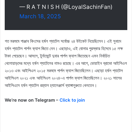
— R A T N I S H (@LoyalSachinFan)
March 18, 2025
গত মরশুমে পাঞ্জাব কিংসের হর্ষল প্যাটেল সর্বোচ্চ ২৪ উইকেট নিয়েছিলেন। এই সুবাদে
হর্ষল প্যাটেল পার্পল ক্যাপ জিতে নেন। এছাড়াও, এই বোলার পুরস্কার হিসেবে ১৫ লক্ষ
টাকা পেয়েছেন। আসলে, টুর্নামেন্টে দুবার পার্পল ক্যাপ জিতেছেন এমন নির্বাচিত
খেলোয়াড়দের মধ্যে হর্ষল প্যাটেলের নামও রয়েছে। এর আগে, ডোয়াইন ব্রাভো আইপিএল
২০১৩ এবং আইপিএল ২০১৫ মরশুমে পার্পল ক্যাপ জিতেছিলেন। এছাড়া হর্ষল প্যাটেল
আইপিএল ২০২১ এবং আইপিএল ২০২৪-এ পার্পল ক্যাপ জিতেছিলেন। ২০২১ সালের
আইপিএলে হর্ষল প্যাটেল রয়্যাল চ্যালেঞ্জার্স ব্যাঙ্গালুরুতে খেলতেন।
We’re now on Telegram –
Click to join