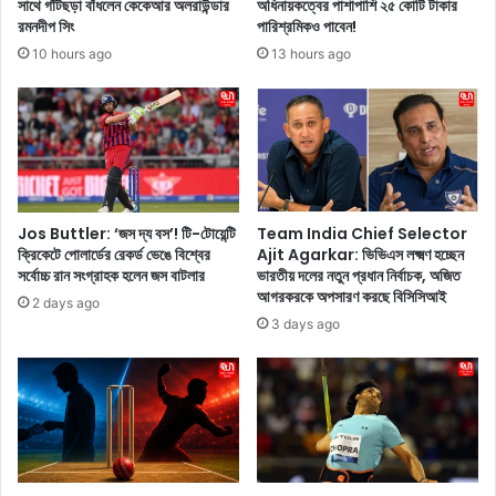
সাথে গাঁটছড়া বাঁধলেন কেকেআর অলরাউন্ডার
অধিনায়কত্বের পাশাপাশি ২৫ কোটি টাকার
স্তা
e
রমনদীপ সিং
পারিশ্রমিকও পাবেন!
রি
r
10 hours ago
13 hours ago
ত
:
ত
পু
থ্য
লি
শে
র
ত
ল
বে
Jos Buttler: ‘জস দ্য বস’! টি-টোয়েন্টি
Team India Chief Selector
ক্রিকেটে পোলার্ডের রেকর্ড ভেঙে বিশ্বের
Ajit Agarkar: ভিভিএস লক্ষ্মণ হচ্ছেন
র
সর্বোচ্চ রান সংগ্রাহক হলেন জস বাটলার
ভারতীয় দলের নতুন প্রধান নির্বাচক, অজিত
প
আগরকরকে অপসারণ করছে বিসিসিআই
র
2 days ago
যা
3 days ago
ত্রা
ছো
ট
ক
র
তে
বা