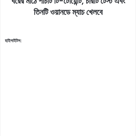
ঘরের মাঠে পাঁচটি টি-টোয়েন্টি, চারটি টেস্ট এবং
তিনটি ওয়ানডে ম্যাচ খেলবে
হাইলাইটস: