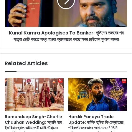
স
l
লে
K
কী
a
?
m
কে
r
ন
Kunal Kamra Apologises To Banker: পুলিশের তলবের পর
a
ক
যাত্রা ছোট করতে বাধ্য হওয়া ব্যাংকারের কাছে ক্ষমা চাইলেন কুণাল কামরা
A
রা
p
হ
o
চ্ছে
l
Related Articles
এ
o
ই
g
সং
i
শো
s
ধ
e
ন
s
?
T
জে
o
নে
B
Ramandeep Singh-Charlie
Hardik Pandya Trade
নি
a
Chauhan Wedding: ‘ক্যাসি ইয়ে
Update: হার্দিক পান্ডিয়া কি চেন্নাইয়ের
ন
n
ইয়ারিয়ান খ্যাত অভিনেত্রী চার্লি চৌহানের
পরিবর্তে কেকেআরে যোগ দেবেন? তিনি
বি
k