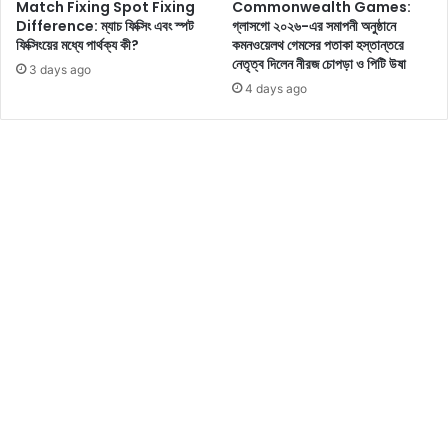
Match Fixing Spot Fixing
Commonwealth Games:
ধ্য
Difference: ম্যাচ ফিক্সিং এবং স্পট
গ্লাসগো ২০২৬-এর সমাপনী অনুষ্ঠানে
হ
ফিক্সিংয়ের মধ্যে পার্থক্য কী?
কমনওয়েলথ গেমসের পতাকা হস্তান্তরে
ও
নেতৃত্ব দিলেন নীরজ চোপড়া ও পিটি উষা
3 days ago
য়া
4 days ago
ব্যাং
কা
রে
র
কা
ছে
ক্ষ
মা
চা
ই
লে
ন
কু
ণা
ল
কা
ম