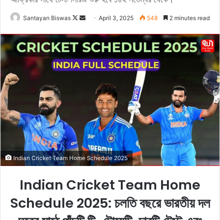
Santayan Biswas
F
S
April 3, 2025
548
2 minutes read
o
e
l
n
l
d
o
a
w
n
o
e
n
m
X
a
i
l
Indian Cricket Team Home Schedule 2025
Indian Cricket Team Home
Schedule 2025: চলতি বছরে ভারতীয় দল