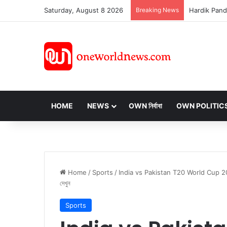
Saturday, August 8 2026
Breaking News
HOME
NEWS
OWN নির্বাবা
OWN POLITIC
Home
/
Sports
/
India vs Pakistan T20 World Cup 2024: ৯ জ
দেখুন
Sports