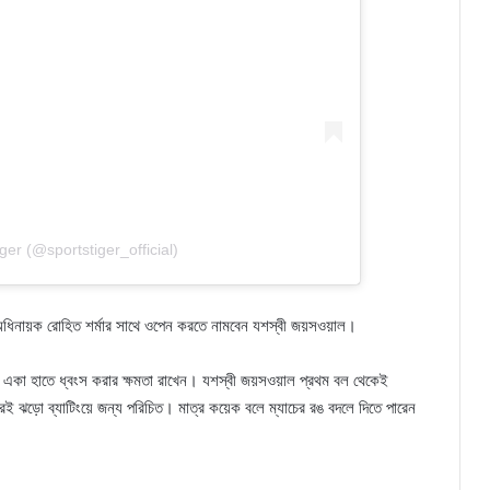
er (@sportstiger_official)
াচে অধিনায়ক রোহিত শর্মার সাথে ওপেন করতে নামবেন যশস্বী জয়সওয়াল।
একা হাতে ধ্বংস করার ক্ষমতা রাখেন। যশস্বী জয়সওয়াল প্রথম বল থেকেই
 ঝড়ো ব্যাটিংয়ে জন্য পরিচিত। মাত্র কয়েক বলে ম্যাচের রঙ বদলে দিতে পারেন