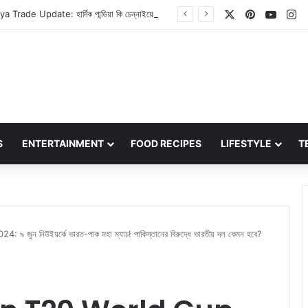
X
Pinterest
YouT
In
Hardik Pandya Trade Update: হার্দিক পান্ডিয়া কি চেন্নাইয়ের পরিবর্তে কেকেআরে যোগ দেবেন? তিনি অধিনায়কত্বের পাশাপাশি ২৫ কোটি টাকার পারিশ্রমিকও পাবেন!
S
ENTERTAINMENT
FOOD RECIPES
LIFESTYLE
T
ুন নিউইয়র্কে ভারত-পাক মহা ম্যাচ! পাকিস্তানের বিরুদ্ধে ভারতীয় দল কেমন হবে?