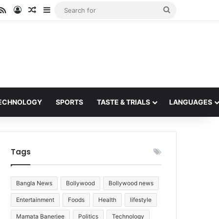
ube
stagram
RSS
Log In
Random Article
Sidebar
Search
for
ECHNOLOGY
SPORTS
TASTE & TRIALS
LANGUAGES
Tags
Bangla News
Bollywood
Bollywood news
Entertainment
Foods
Health
lifestyle
Mamata Banerjee
Politics
Technology