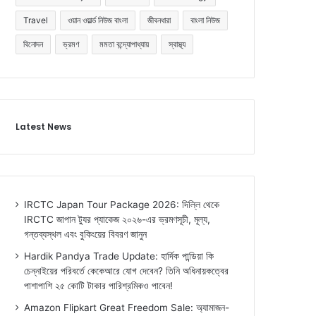
Travel
ওয়ান ওয়ার্ল্ড নিউজ বাংলা
জীবনধারা
বাংলা নিউজ
বিনোদন
ভ্রমণ
মমতা বন্দ্যোপাধ্যায়
স্বাস্থ্য
Latest News
IRCTC Japan Tour Package 2026: দিল্লি থেকে
IRCTC জাপান ট্যুর প্যাকেজ ২০২৬-এর ভ্রমণসূচী, মূল্য,
গন্তব্যস্থল এবং বুকিংয়ের বিবরণ জানুন
Hardik Pandya Trade Update: হার্দিক পান্ডিয়া কি
চেন্নাইয়ের পরিবর্তে কেকেআরে যোগ দেবেন? তিনি অধিনায়কত্বের
পাশাপাশি ২৫ কোটি টাকার পারিশ্রমিকও পাবেন!
Amazon Flipkart Great Freedom Sale: অ্যামাজন-