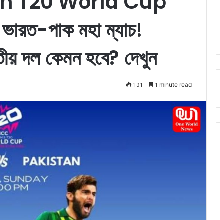
an T20 World Cup
 ভারত-পাক মহা ম্যাচ!
রতীয় দল কেমন হবে? দেখুন
131
1 minute read