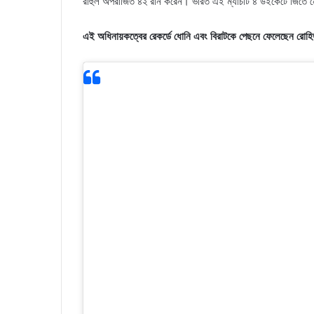
রাহুল অপরাজিত ৪২ রান করেন। ভারত এই ম্যাচটি ৪ উইকেটে জিতে 
এই অধিনায়কত্বের রেকর্ডে ধোনি এবং বিরাটকে পেছনে ফেলেছেন রোহ