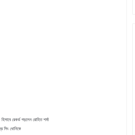
 হিসাবে রেকর্ড গড়লেন রোহিত শর্মা
দ্র সিং ধোনিকে