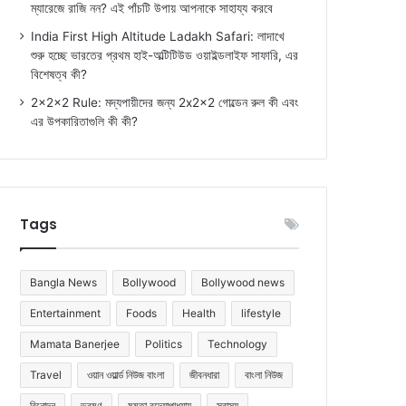
ম্যারেজে রাজি নন? এই পাঁচটি উপায় আপনাকে সাহায্য করবে
India First High Altitude Ladakh Safari: লাদাখে
শুরু হচ্ছে ভারতের প্রথম হাই-অল্টিটিউড ওয়াইল্ডলাইফ সাফারি, এর
বিশেষত্ব কী?
2x2x2 Rule: মদ্যপায়ীদের জন্য 2x2x2 গোল্ডেন রুল কী এবং
এর উপকারিতাগুলি কী কী?
Tags
Bangla News
Bollywood
Bollywood news
Entertainment
Foods
Health
lifestyle
Mamata Banerjee
Politics
Technology
Travel
ওয়ান ওয়ার্ল্ড নিউজ বাংলা
জীবনধারা
বাংলা নিউজ
বিনোদন
ভ্রমণ
মমতা বন্দ্যোপাধ্যায়
স্বাস্থ্য