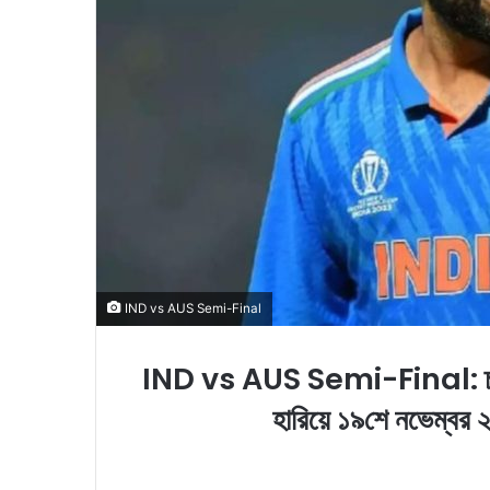
i
l
IND vs AUS Semi-Final
IND vs AUS Semi-Final: চ্যাম্পি
হারিয়ে ১৯শে নভেম্বর 