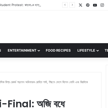
X
Pinterest
YouT
In
Jharkhand Student Protest: ঝাড়খণ্ডে ছাত্র আন্দোলন আরও উত্তাল, মুখ্যমন্ত্রী হেমন্ত সোরেনের পদত্যাগের দাবিতে এবার অনড় ছাত্ররা
S
ENTERTAINMENT
FOOD RECIPES
LIFESTYLE
T
শ্ব রেকর্ড গড়লেন অধিনায়ক রোহিত শর্মা, পিছনে ফেলে দিলেন ধোনি এবং বিরাটকে
Final: অজি বধে