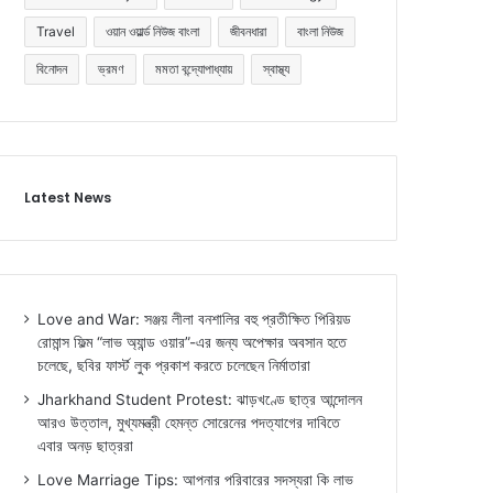
Travel
ওয়ান ওয়ার্ল্ড নিউজ বাংলা
জীবনধারা
বাংলা নিউজ
বিনোদন
ভ্রমণ
মমতা বন্দ্যোপাধ্যায়
স্বাস্থ্য
Latest News
Love and War: সঞ্জয় লীলা বনশালির বহু প্রতীক্ষিত পিরিয়ড
রোমান্স ফিল্ম “লাভ অ্যান্ড ওয়ার”-এর জন্য অপেক্ষার অবসান হতে
চলেছে, ছবির ফার্স্ট লুক প্রকাশ করতে চলেছেন নির্মাতারা
Jharkhand Student Protest: ঝাড়খণ্ডে ছাত্র আন্দোলন
আরও উত্তাল, মুখ্যমন্ত্রী হেমন্ত সোরেনের পদত্যাগের দাবিতে
এবার অনড় ছাত্ররা
Love Marriage Tips: আপনার পরিবারের সদস্যরা কি লাভ