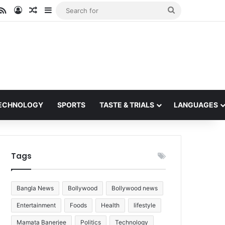
ube
stagram
RSS
Log In
Random Article
Sidebar
Search
for
ECHNOLOGY
SPORTS
TASTE & TRIALS
LANGUAGES
Tags
Bangla News
Bollywood
Bollywood news
Entertainment
Foods
Health
lifestyle
Mamata Banerjee
Politics
Technology