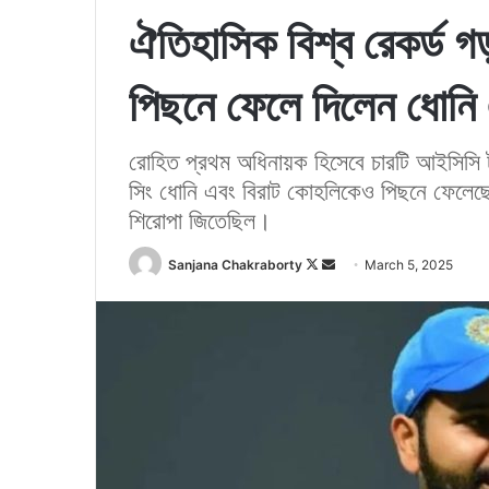
ঐতিহাসিক বিশ্ব রেকর্ড গ
পিছনে ফেলে দিলেন ধোনি 
রোহিত প্রথম অধিনায়ক হিসেবে চারটি আইসিসি টুর্
সিং ধোনি এবং বিরাট কোহলিকেও পিছনে ফেলেছেন।
শিরোপা জিতেছিল।
Sanjana Chakraborty
F
S
March 5, 2025
o
e
l
n
l
d
o
a
w
n
o
e
n
m
X
a