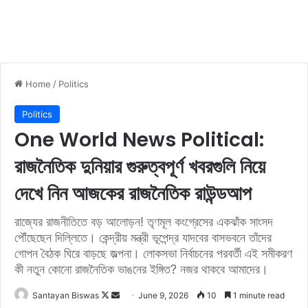
Home
/
Politics
Politics
One World News Political:
রাজনৈতিক দুনিয়ার গুরুত্বপূর্ণ খবরগুলি নিয়ে
দেখে নিন আজকের রাজনৈতিক রাউন্ডআপ
রাজ্যের রাজনীতিতে বড় আলোড়ন! তৃণমূল কংগ্রেসের একঝাঁক সাংসদ
পৌঁছেছেন দিল্লিতে। কেন্দ্রীয় মন্ত্রী ভূপেন্দ্র যাদবের বাসভবনে তাঁদের
গোপন বৈঠক ঘিরে বাড়ছে জল্পনা। লোকসভা নির্বাচনের পরবর্তী এই সমীকরণ
কী নতুন কোনো রাজনৈতিক ভাঙনের ইঙ্গিত? নজর থাকবে আমাদের।
Santayan Biswas
F
S
June 9, 2026
10
1 minute read