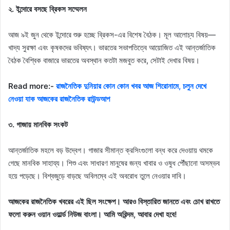
২. ইন্দোরে বসছে ব্রিকস সম্মেলন
আজ ৯ই জুন থেকে ইন্দোরে শুরু হচ্ছে ব্রিকস-এর বিশেষ বৈঠক। মূল আলোচ্য বিষয়—
খাদ্য সুরক্ষা এবং কৃষকদের ভবিষ্যৎ। ভারতের সভাপতিত্বে আয়োজিত এই আন্তর্জাতিক
বৈঠক বৈশ্বিক বাজারে ভারতের অবস্থান কতটা মজবুত করে, সেটাই দেখার বিষয়।
Read more:-
রাজনৈতিক দুনিয়ার কোন কোন খবর আজ শিরোনামে, চলুন দেখে
নেওয়া যাক আজকের রাজনৈতিক রাউন্ডআপ
৩. গাজায় মানবিক সংকট
আন্তর্জাতিক মহলে বড় উদ্বেগ। গাজার সীমান্ত ক্রসিংগুলো বন্ধ করে দেওয়ায় থমকে
গেছে মানবিক সাহায্য। শিশু এবং সাধারণ মানুষের জন্য খাবার ও ওষুধ পৌঁছানো অসম্ভব
হয়ে পড়েছে। বিশ্বজুড়ে বাড়ছে অবিলম্বে এই অবরোধ তুলে নেওয়ার দাবি।
আজকের রাজনৈতিক খবরের এই ছিল সংক্ষেপ। আরও বিস্তারিত জানতে এবং চোখ রাখতে
ফলো করুন ওয়ান ওয়ার্ল্ড নিউজ বাংলা। আমি অরিন্দম, আবার দেখা হবে!