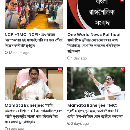
ব
পা
চে
ধ্যা
য়ে
য়ে
ব
র
ড়
তৃ
টে
ণ
One World News Political:
NCPI-TMC: NCPI-তেও রয়েছে
স্ট
মূ
রাজনৈতিক দুনিয়ার কোন কোন খবর আজ
‘ঘরশত্রু’রা! দুই সাংসদই নাকি সব খবর পৌঁছে
জ
শিরোনামে, দেখে নিন আজকের পলিটিক্যাল
দিচ্ছেন কালীঘাট তৃণমূলে
ল
য়ে
রাউন্ডআপ
ব
13 hours ago
র
ড়
1 day ago
রে
ধা
ক
ক্কা
র্ড
খে
গ
ল
ড়ে
!
ই
২
তি
০
Mamata Banerjee: ‘আমি
Mamata Banerjee TMC:
হা
জ
আত্মপ্রচারে বিশ্বাস করি না, কোনওদিন প্রকল্প
প্রতীক হাতছাড়া হচ্ছে মমতার? প্ল্যান বি
স
ন
করিনি মুখ্যমন্ত্রীর নামে!’ নাম পরিবর্তন নিয়ে
তৈরি? উপ-নির্বাচনে কোন প্রতীকে লড়বেন?
সৃ
তৃ
সরব মমতা বন্দ্যোপাধ্যায়
ষ্টি
2 days ago
ণ
1 day ago
ক