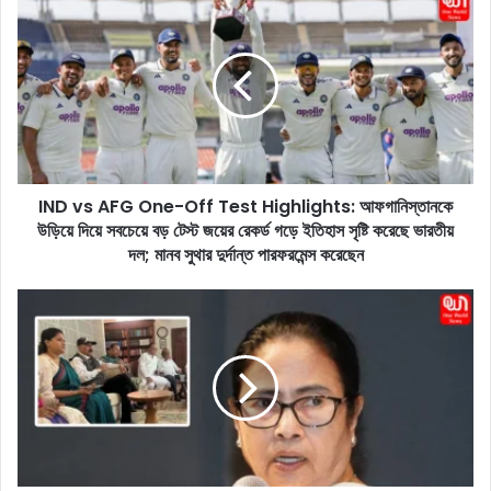
N
D
v
s
A
F
G
O
IND vs AFG One-Off Test Highlights: আফগানিস্তানকে
n
উড়িয়ে দিয়ে সবচেয়ে বড় টেস্ট জয়ের রেকর্ড গড়ে ইতিহাস সৃষ্টি করেছে ভারতীয়
e
-
দল; মানব সুথার দুর্দান্ত পারফরমেন্স করেছেন
O
f
S
f
e
T
t
e
b
s
a
t
c
H
k
i
F
g
o