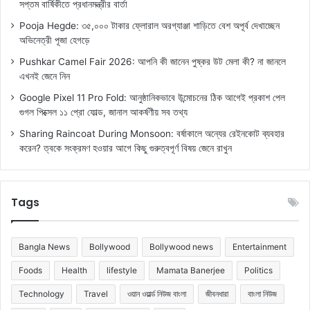
সপ্তম বার্ষিকীতে প্রধানমন্ত্রীর বার্তা
Pooja Hegde: ৩৫,০০০ টাকার ফ্লোরাল অরগ্যাঞ্জা শাড়িতে বেশ অপূর্ব দেখাচ্ছেন
অভিনেত্রী পূজা হেগড়ে
Pushkar Camel Fair 2026: আপনি কী জানেন পুষ্কর উট মেলা কী? না জানলে
এখনই জেনে নিন
Google Pixel 11 Pro Fold: আনুষ্ঠানিকভাবে উন্মোচনের ঠিক আগেই প্রকাশ পেল
গুগল পিক্সেল ১১ প্রো ফোল্ড, জানাল আকর্ষণীয় সব তথ্য
Sharing Raincoat During Monsoon: বর্ষাকালে অন্যের রেইনকোট ব্যবহার
করেন? ত্বকে সংক্রমণ হওয়ার আগে কিছু গুরুত্বপূর্ণ বিষয় জেনে রাখুন
Tags
Bangla News
Bollywood
Bollywood news
Entertainment
Foods
Health
lifestyle
Mamata Banerjee
Politics
Technology
Travel
ওয়ান ওয়ার্ল্ড নিউজ বাংলা
জীবনধারা
বাংলা নিউজ