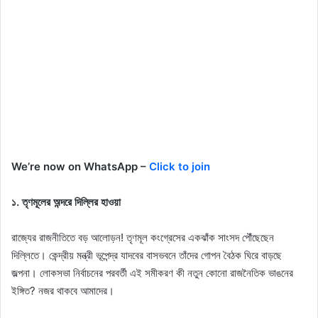
We’re now on WhatsApp –
Click to join
১. তৃণমূলের অন্দরে দিল্লির হাওয়া
রাজ্যের রাজনীতিতে বড় আলোড়ন! তৃণমূল কংগ্রেসের একঝাঁক সাংসদ পৌঁছেছেন
দিল্লিতে। কেন্দ্রীয় মন্ত্রী ভূপেন্দ্র যাদবের বাসভবনে তাঁদের গোপন বৈঠক ঘিরে বাড়ছে
জল্পনা। লোকসভা নির্বাচনের পরবর্তী এই সমীকরণ কী নতুন কোনো রাজনৈতিক ভাঙনের
ইঙ্গিত? নজর থাকবে আমাদের।