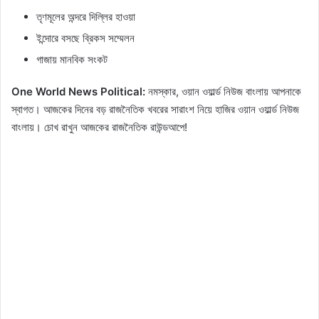
তৃণমূলের অন্দরে দিল্লির হাওয়া
ইন্দোরে বসছে ব্রিকস সম্মেলন
গাজায় মানবিক সংকট
One World News Political:
নমস্কার, ওয়ান ওয়ার্ল্ড নিউজ বাংলায় আপনাকে
স্বাগত। আজকের দিনের বড় রাজনৈতিক খবরের সারাংশ নিয়ে হাজির ওয়ান ওয়ার্ল্ড নিউজ
বাংলায়। চোখ রাখুন আজকের রাজনৈতিক রাউন্ডআপে!