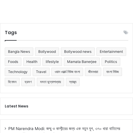
র
-
মে
কে
ন্স
স
ক
ম
রে
র্থ
Tags
ছে
ন
ন
জা
না
Bangla News
Bollywood
Bollywood news
Entertainment
লে
ন
Foods
Health
lifestyle
Mamata Banerjee
Politics
Technology
Travel
ওয়ান ওয়ার্ল্ড নিউজ বাংলা
জীবনধারা
বাংলা নিউজ
বিনোদন
ভ্রমণ
মমতা বন্দ্যোপাধ্যায়
স্বাস্থ্য
Latest News
PM Narendra Modi: জম্মু ও কাশ্মীরের জন্য এক নতুন যুগ, ৩৭০ ধারা বাতিলের