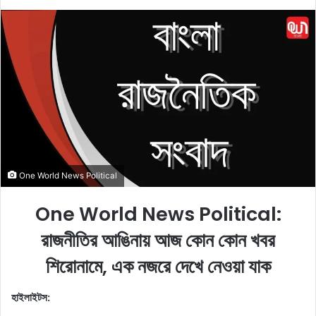
o
e
l
n
l
d
o
a
w
n
o
e
n
m
X
a
i
l
One World News Political
One World News Political:
রাজনীতির আঙিনায় আজ কোন কোন খবর
শিরোনামে, এক নজরে দেখে নেওয়া যাক
হাইলাইটস: