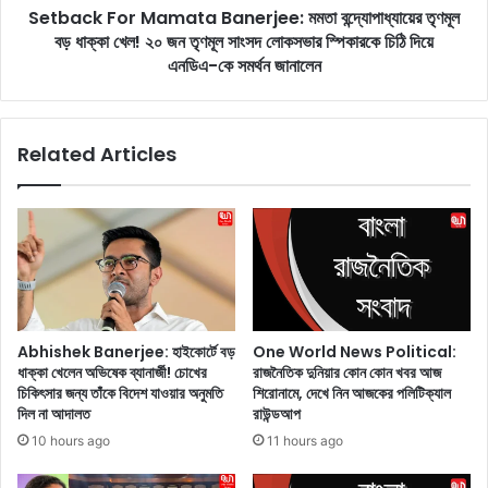
h
Setback For Mamata Banerjee: মমতা বন্দ্যোপাধ্যায়ের তৃণমূল
r
l
বড় ধাক্কা খেল! ২০ জন তৃণমূল সাংসদ লোকসভার স্পিকারকে চিঠি দিয়ে
M
i
a
এনডিএ-কে সমর্থন জানালেন
g
m
h
a
t
t
Related Articles
s
a
:
B
আ
a
ফ
n
গা
e
নি
r
স্তা
j
ন
e
কে
e
One World News Political:
Abhishek Banerjee: হাইকোর্টে বড়
উ
:
রাজনৈতিক দুনিয়ার কোন কোন খবর আজ
ধাক্কা খেলেন অভিষেক ব্যানার্জী! চোখের
ড়ি
ম
শিরোনামে, দেখে নিন আজকের পলিটিক্যাল
চিকিৎসার জন্য তাঁকে বিদেশ যাওয়ার অনুমতি
য়ে
ম
রাউন্ডআপ
দিল না আদালত
দি
তা
11 hours ago
10 hours ago
য়ে
ব
স
ন্দ্যো