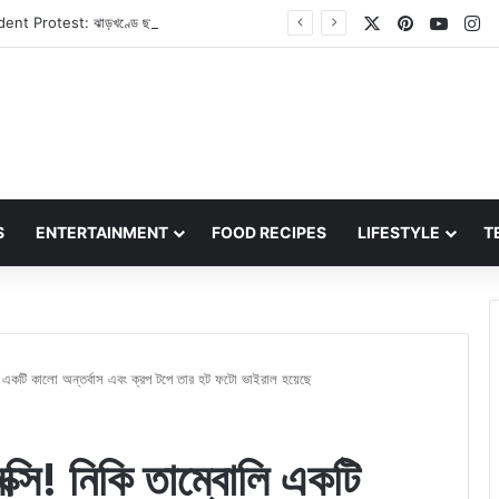
X
Pinterest
YouT
In
Jharkhand Student Protest: ঝাড়খণ্ডে ছাত্র আন্দোলন আরও উত্তাল, মুখ্যমন্ত্রী হেমন্ত সোরেনের পদত্যাগের দাবিতে এবার অনড় ছাত্ররা
S
ENTERTAINMENT
FOOD RECIPES
LIFESTYLE
T
 একটি কালো অন্তর্বাস এবং ক্রপ টপে তার হট ফটো ভাইরাল হয়েছে
ি! নিকি তাম্বোলি একটি