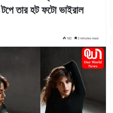
প টপে তার হট ফটো ভাইরাল
182
2 minutes read