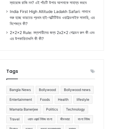
ম্যারেজে রাজি নন? এই পাঁচটি উপায় আপনাকে সাহায্য করবে
India First High Altitude Ladakh Safari: লাদাখে
শুরু হচ্ছে ভারতের প্রথম হাই-অল্টিটিউড ওয়াইল্ডলাইফ সাফারি, এর
বিশেষত্ব কী?
2x2x2 Rule: মদ্যপায়ীদের জন্য 2x2x2 গোল্ডেন রুল কী এবং
এর উপকারিতাগুলি কী কী?
Tags
Bangla News
Bollywood
Bollywood news
Entertainment
Foods
Health
lifestyle
Mamata Banerjee
Politics
Technology
Travel
ওয়ান ওয়ার্ল্ড নিউজ বাংলা
জীবনধারা
বাংলা নিউজ
বিনোদন
ভ্রমণ
মমতা বন্দ্যোপাধ্যায়
স্বাস্থ্য