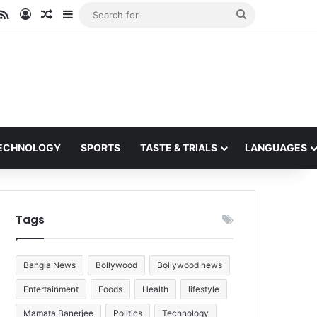
ube
stagram
RSS
Log In
Random Article
Sidebar
Search
for
ECHNOLOGY
SPORTS
TASTE & TRIALS
LANGUAGES
Tags
Bangla News
Bollywood
Bollywood news
Entertainment
Foods
Health
lifestyle
Mamata Banerjee
Politics
Technology