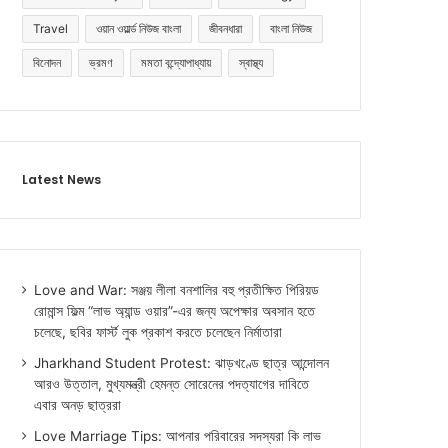
Travel
ওয়ান ওয়ার্ল্ড নিউজ বাংলা
জীবনধারা
বাংলা নিউজ
বিনোদন
ভ্রমণ
মমতা বন্দ্যোপাধ্যায়
স্বাস্থ্য
Latest News
Love and War: সঞ্জয় লীলা বনশালির বহু প্রতীক্ষিত পিরিয়ড
রোমান্স ফিল্ম “লাভ অ্যান্ড ওয়ার”-এর জন্য অপেক্ষার অবসান হতে
চলেছে, ছবির ফার্স্ট লুক প্রকাশ করতে চলেছেন নির্মাতারা
Jharkhand Student Protest: ঝাড়খণ্ডে ছাত্র আন্দোলন
আরও উত্তাল, মুখ্যমন্ত্রী হেমন্ত সোরেনের পদত্যাগের দাবিতে
এবার অনড় ছাত্ররা
Love Marriage Tips: আপনার পরিবারের সদস্যরা কি লাভ