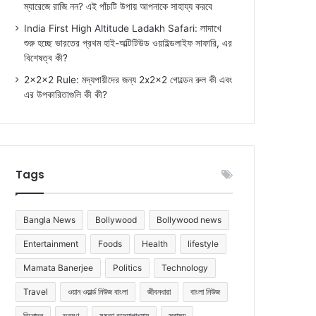
ম্যারেজে রাজি নন? এই পাঁচটি উপায় আপনাকে সাহায্য করবে
India First High Altitude Ladakh Safari: লাদাখে
শুরু হচ্ছে ভারতের প্রথম হাই-অল্টিটিউড ওয়াইল্ডলাইফ সাফারি, এর
বিশেষত্ব কী?
2x2x2 Rule: মদ্যপায়ীদের জন্য 2x2x2 গোল্ডেন রুল কী এবং
এর উপকারিতাগুলি কী কী?
Tags
Bangla News
Bollywood
Bollywood news
Entertainment
Foods
Health
lifestyle
Mamata Banerjee
Politics
Technology
Travel
ওয়ান ওয়ার্ল্ড নিউজ বাংলা
জীবনধারা
বাংলা নিউজ
বিনোদন
ভ্রমণ
মমতা বন্দ্যোপাধ্যায়
স্বাস্থ্য