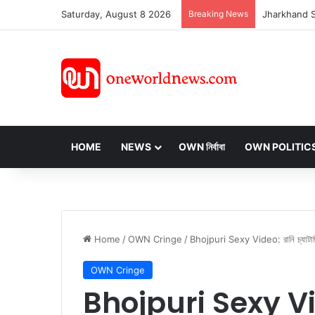
Saturday, August 8 2026
Breaking News
HOME
NEWS
OWN নির্বাবা
OWN POLITIC
Home
/
OWN Cringe
/
Bhojpuri Sexy Video: রানি চ্যাটার্জি
OWN Cringe
Bhojpuri Sexy Video