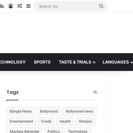
ube
stagram
RSS
Log In
Random Article
Sidebar
Search
for
ECHNOLOGY
SPORTS
TASTE & TRIALS
LANGUAGES
Tags
Bangla News
Bollywood
Bollywood news
Entertainment
Foods
Health
lifestyle
Mamata Banerjee
Politics
Technology