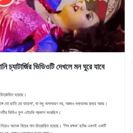
ানি চ্যাটার্জির ভিডিওটি দেখলে মন ঘুরে যাবে
 চিত্রায়িত হয়েছে।
়েঙ্গে তো ছাতি হো যায়েগা’, যা শুধু অসাধারণ নয়, আজও ভক্তদের হৃদয়ে আছে।
গানটির ভিডিও ফুল এইচডি প্রকাশ করেছিল।
িকে নিয়েও অনেক বিয়ের গান চিত্রায়িত হয়েছে। ‘শিব রক্ষক’ ছবির এমনই একটি