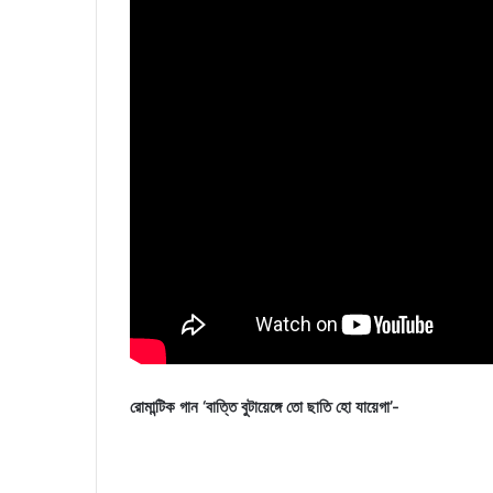
রোমান্টিক গান ‘বাত্তি বুটায়েঙ্গে তো ছাতি হো যায়েগা’-