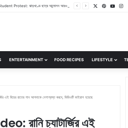
X
Pinterest
YouT
In
Jharkhand Student Protest: ঝাড়খণ্ডে ছাত্র আন্দোলন আরও উত্তাল, মুখ্যমন্ত্রী হেমন্ত সোরেনের পদত্যাগের দাবিতে এবার অনড় ছাত্ররা
S
ENTERTAINMENT
FOOD RECIPES
LIFESTYLE
T
র এই বিয়ের রাতের গান আপনাকে নেশাগ্রস্ত করবে, ভিডিওটি ভাইরাল হয়েছে
: রানি চ্যাটার্জির এই