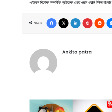
এইরকম বিনোদন সম্পর্কিত প্রতিবেদন পেতে ওয়ান ওয়ার্ল্ড নিউজ বাংলা
Facebook
X
LinkedIn
Pinterest
Reddit
Share
Ankita patra
I
n