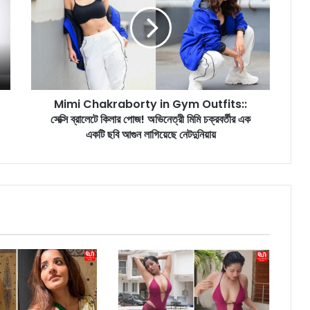
m
i
C
h
a
k
r
Mimi Chakraborty in Gym Outfits::
a
সেক্সি ব্রালেটে কিলার পোজ! অভিনেত্রী মিমি চক্রবর্তীর এক
b
o
একটি ছবি আগুন লাগিয়েছে নেটদুনিয়ায়
r
t
y
i
n
G
y
m
O
u
t
f