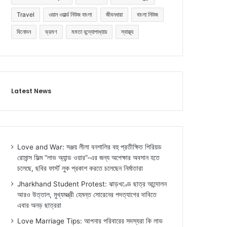
Travel
ওয়ান ওয়ার্ল্ড নিউজ বাংলা
জীবনধারা
বাংলা নিউজ
বিনোদন
ভ্রমণ
মমতা বন্দ্যোপাধ্যায়
স্বাস্থ্য
Latest News
Love and War: সঞ্জয় লীলা বনশালির বহু প্রতীক্ষিত পিরিয়ড
রোমান্স ফিল্ম “লাভ অ্যান্ড ওয়ার”-এর জন্য অপেক্ষার অবসান হতে
চলেছে, ছবির ফার্স্ট লুক প্রকাশ করতে চলেছেন নির্মাতারা
Jharkhand Student Protest: ঝাড়খণ্ডে ছাত্র আন্দোলন
আরও উত্তাল, মুখ্যমন্ত্রী হেমন্ত সোরেনের পদত্যাগের দাবিতে
এবার অনড় ছাত্ররা
Love Marriage Tips: আপনার পরিবারের সদস্যরা কি লাভ