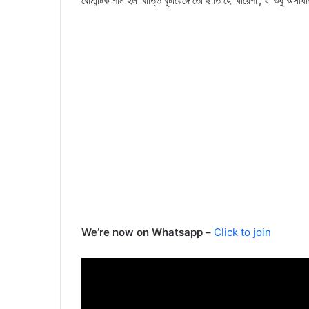
রোমান্টিক গান হল ‘বাত্তি বুটায়েঙ্গে তো ছাতি হো যায়েগা’, যা শুধু 
We’re now on Whatsapp –
Click to join