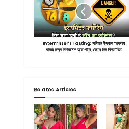
t
e
r
m
i
t
t
Intermittent Fasting: সবিরাম উপবাস আপনার
e
হার্টের জন্য বিপজ্জনক হতে পারে, জেনে নিন বিস্তারিত
n
t
F
a
s
t
i
Related Articles
n
g
:
স
বি
রা
ম