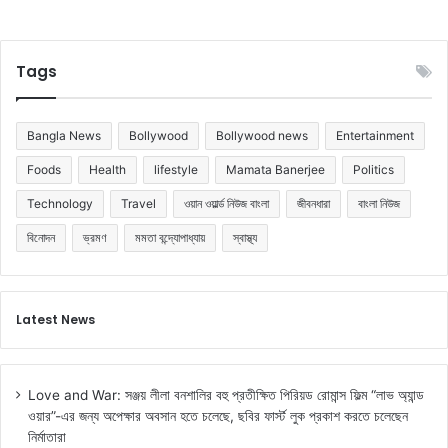
Tags
Bangla News
Bollywood
Bollywood news
Entertainment
Foods
Health
lifestyle
Mamata Banerjee
Politics
Technology
Travel
ওয়ান ওয়ার্ল্ড নিউজ বাংলা
জীবনধারা
বাংলা নিউজ
বিনোদন
ভ্রমণ
মমতা বন্দ্যোপাধ্যায়
স্বাস্থ্য
Latest News
Love and War: সঞ্জয় লীলা বনশালির বহু প্রতীক্ষিত পিরিয়ড রোমান্স ফিল্ম “লাভ অ্যান্ড
ওয়ার”-এর জন্য অপেক্ষার অবসান হতে চলেছে, ছবির ফার্স্ট লুক প্রকাশ করতে চলেছেন
নির্মাতারা