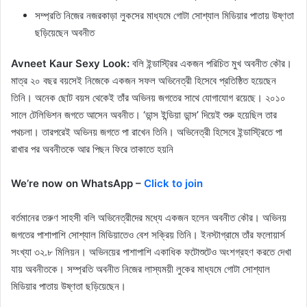
সম্প্রতি নিজের নজরকাড়া লুকসের মাধ্যমে গোটা সোশ্যাল মিডিয়ার পাতায় উষ্ণতা
ছড়িয়েছেন অবনীত
Avneet Kaur Sexy Look:
বলি ইন্ডাস্ট্রির একজন পরিচিত মুখ অবনীত কৌর।
মাত্র ২০ বছর বয়সেই নিজেকে একজন সফল অভিনেত্রী হিসেবে প্রতিষ্ঠিত হয়েছেন
তিনি। অনেক ছোট বয়স থেকেই তাঁর অভিনয় জগতের সাথে যোগাযোগ রয়েছে। ২০১০
সালে টেলিভিশন জগতে আসেন অবনীত। ‘ডান্স ইন্ডিয়া ডান্স’ দিয়েই শুরু হয়েছিল তার
পথচলা। তারপরেই অভিনয় জগতে পা রাখেন তিনি। অভিনেত্রী হিসেবে ইন্ডাস্ট্রিতে পা
রাখার পর অবনীতকে আর পিছন ফিরে তাকাতে হয়নি
We’re now on WhatsApp –
Click to join
বর্তমানের তরুণ সাহসী বলি অভিনেত্রীদের মধ্যে একজন হলেন অবনীত কৌর। অভিনয়
জগতের পাশাপাশি সোশ্যাল মিডিয়াতেও বেশ সক্রিয় তিনি। ইনস্টাগ্রামে তাঁর ফলোয়ার্স
সংখ্যা ৩২.৮ মিলিয়ন। অভিনয়ের পাশাপাশি একাধিক ফটোশুটেও অংশগ্রহণ করতে দেখা
যায় অবনীতকে। সম্প্রতি অবনীত নিজের লাস্যময়ী লুকের মাধ্যমে গোটা সোশ্যাল
মিডিয়ার পাতায় উষ্ণতা ছড়িয়েছেন।