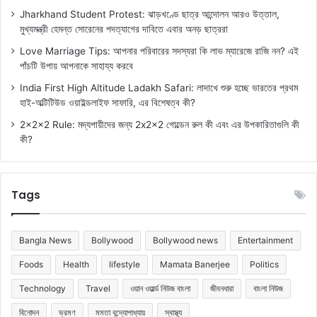
Jharkhand Student Protest: ঝাড়খণ্ডে ছাত্র আন্দোলন আরও উত্তাল,
মুখ্যমন্ত্রী হেমন্ত সোরেনের পদত্যাগের দাবিতে এবার অনড় ছাত্ররা
Love Marriage Tips: আপনার পরিবারের সদস্যরা কি লাভ ম্যারেজে রাজি নন? এই
পাঁচটি উপায় আপনাকে সাহায্য করবে
India First High Altitude Ladakh Safari: লাদাখে শুরু হচ্ছে ভারতের প্রথম
হাই-অল্টিটিউড ওয়াইল্ডলাইফ সাফারি, এর বিশেষত্ব কী?
2x2x2 Rule: মদ্যপায়ীদের জন্য 2x2x2 গোল্ডেন রুল কী এবং এর উপকারিতাগুলি কী
কী?
Tags
Bangla News
Bollywood
Bollywood news
Entertainment
Foods
Health
lifestyle
Mamata Banerjee
Politics
Technology
Travel
ওয়ান ওয়ার্ল্ড নিউজ বাংলা
জীবনধারা
বাংলা নিউজ
বিনোদন
ভ্রমণ
মমতা বন্দ্যোপাধ্যায়
স্বাস্থ্য