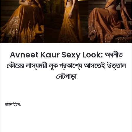
o
e
n
m
X
a
i
l
Avneet Kaur Sexy Look: অবনীত
কৌরের লাস্যময়ী লুক প্রকাশ্যে আসতেই উত্তাল
নেটপাড়া
হাইলাইটস: