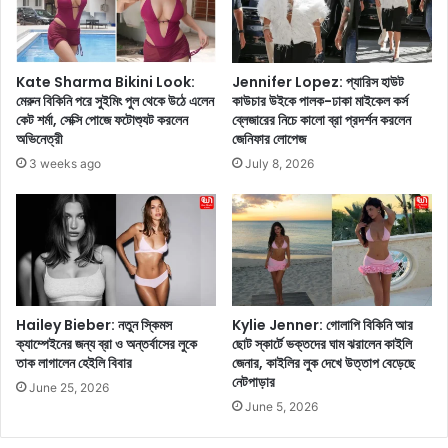
ক্ষা
র
মূ
য়ে
ল
ছে
ক
দ
Kate Sharma Bikini Look:
Jennifer Lopez: প্যারিস হাউট
তা
ই
মেরুন বিকিনি পরে সুইমিং পুল থেকে উঠে এলেন
কাউচার উইকে পালক-ঢাকা মাইকেল কর্স
কা
কেট শর্মা, সেক্সি পোজে ফটোশ্যুট করলেন
ব্লেজারের নিচে কালো ব্রা প্রদর্শন করলেন
ব
অভিনেত্রী
জেনিফার লোপেজ
টি
ড়া
য়ে
ও
3 weeks ago
July 8, 2026
উ
!
ঠ
র
তে
ই
শি
ল
খু
রে
ন
সি
পি
Hailey Bieber: নতুন স্কিমস
Kylie Jenner: গোলাপি বিকিনি আর
ক্যাম্পেইনের জন্য ব্রা ও অন্তর্বাসের লুকে
ছোট স্কার্টে ভক্তদের ঘাম ঝরালেন কাইলি
তাক লাগালেন হেইলি বিবার
জেনার, কাইলির লুক দেখে উত্তাপ বেড়েছে
নেটপাড়ার
June 25, 2026
June 5, 2026