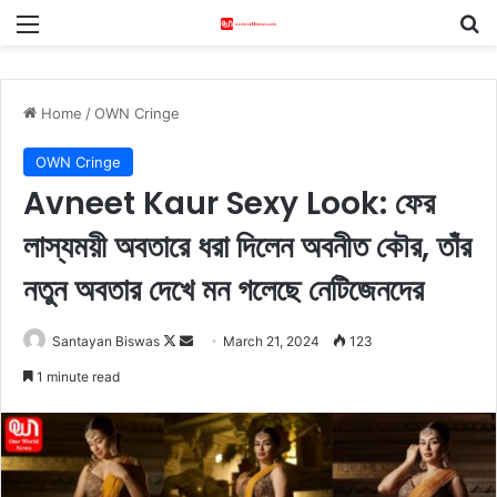
Menu
S
Home
/
OWN Cringe
OWN Cringe
Avneet Kaur Sexy Look: ফের
লাস্যময়ী অবতারে ধরা দিলেন অবনীত কৌর, তাঁর
নতুন অবতার দেখে মন গলেছে নেটিজেনদের
Santayan Biswas
F
S
March 21, 2024
123
o
e
1 minute read
l
n
l
d
o
a
w
n