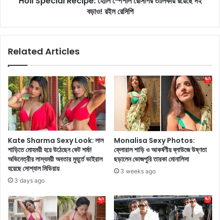
Holi Special Recipe: হোলি স্পেশাল রেসিপির তালিকায় রয়েছে দই
s
বড়াও! রইল রেসিপি
l
:
R
এ
e
ই
c
Related Articles
৭
i
টি
p
কৌ
e
শ
:
লে
হো
র
লি
সা
স্পে
থে
শা
স
ল
Kate Sharma Sexy Look: লাল
Monalisa Sexy Photos:
ম্প
রে
শাড়িতে মোহময়ী হয়ে উঠেছেন কেট শর্মা!
ফ্লোরাল শাড়ি ও আকর্ষণীয় ব্লাউজে উষ্ণতা
র্কে
সি
অভিনেত্রীর লাস্যময়ী অবতার মুহূর্তে ভাইরাল
ছড়ালেন ভোজপুরি তারকা মোনালিসা
র
পি
হয়েছে সোশ্যাল মিডিয়ায়
3 weeks ago
ক্ষে
র
3 days ago
ত্রে
তা
প্র
লি
তি
কা
র
য়