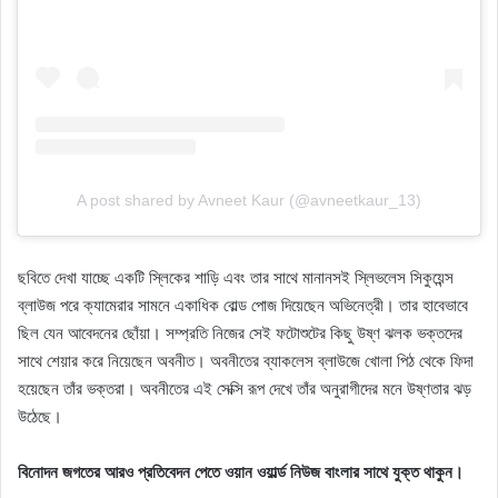
A post shared by Avneet Kaur (@avneetkaur_13)
ছবিতে দেখা যাচ্ছে একটি স্লিকের শাড়ি এবং তার সাথে মানানসই স্লিভলেস সিকুয়েন্স
ব্লাউজ পরে ক্যামেরার সামনে একাধিক বোল্ড পোজ দিয়েছেন অভিনেত্রী। তার হাবেভাবে
ছিল যেন আবেদনের ছোঁয়া। সম্প্রতি নিজের সেই ফটোশুটের কিছু উষ্ণ ঝলক ভক্তদের
সাথে শেয়ার করে নিয়েছেন অবনীত। অবনীতের ব্যাকলেস ব্লাউজে খোলা পিঠ থেকে ফিদা
হয়েছেন তাঁর ভক্তরা। অবনীতের এই সেক্সি রূপ দেখে তাঁর অনুরাগীদের মনে উষ্ণতার ঝড়
উঠেছে।
বিনোদন জগতের আরও প্রতিবেদন পেতে ওয়ান ওয়ার্ল্ড নিউজ বাংলার সাথে যুক্ত থাকুন।