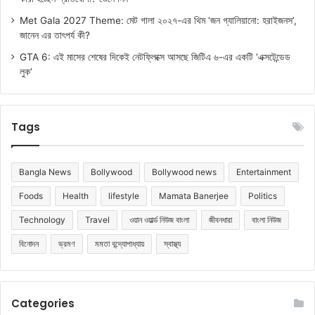
Met Gala 2027 Theme: মেট গালা ২০২৭-এর থিম ‘জন গ্যালিয়ানো: হরাইজনস’,
জানেন এর তাৎপর্য কী?
GTA 6: এই মাসের শেষের দিকেই নেটফ্লিক্সে আসছে জিটিএ ৬-এর একটি ‘এক্সটেন্ডেড
লুক’
Tags
Bangla News
Bollywood
Bollywood news
Entertainment
Foods
Health
lifestyle
Mamata Banerjee
Politics
Technology
Travel
ওয়ান ওয়ার্ল্ড নিউজ বাংলা
জীবনধারা
বাংলা নিউজ
বিনোদন
ভ্রমণ
মমতা বন্দ্যোপাধ্যায়
স্বাস্থ্য
Categories