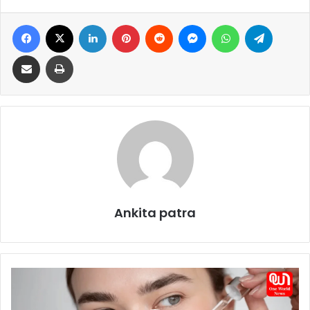
Facebook
X
LinkedIn
Pinterest
Reddit
Messenger
WhatsApp
Telegram
Share via Email
Print
Ankita patra
S
e
r