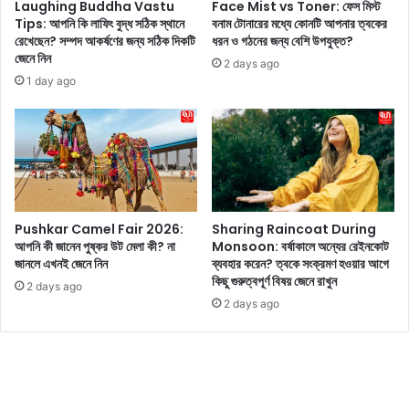
না
Laughing Buddha Vastu
Face Mist vs Toner: ফেস মিস্ট
যা
বা
Tips: আপনি কি লাফিং বুদ্ধ সঠিক স্থানে
বনাম টোনারের মধ্যে কোনটি আপনার ত্বকের
ক
জে
রেখেছেন? সম্পদ আকর্ষণের জন্য সঠিক দিকটি
ধরন ও গঠনের জন্য বেশি উপযুক্ত?
!
জেনে নিন
টে
2 days ago
,
1 day ago
এ
বং
দু
র্গ
পাঁ
চ
কি
Pushkar Camel Fair 2026:
Sharing Raincoat During
লো
আপনি কী জানেন পুষ্কর উট মেলা কী? না
Monsoon: বর্ষাকালে অন্যের রেইনকোট
মি
জানলে এখনই জেনে নিন
ব্যবহার করেন? ত্বকে সংক্রমণ হওয়ার আগে
টা
কিছু গুরুত্বপূর্ণ বিষয় জেনে রাখুন
2 days ago
র
2 days ago
ব্যা
সা
র্ধে
র
ম
ধ্যে