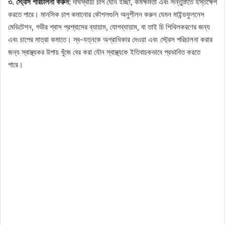
৩. স্ট্রেস পরিচালনা করুন:
দীর্ঘস্থায়ী চাপ যৌন ইচ্ছা, কর্মক্ষমতা এবং সন্তুষ্টিতে হস্তক্ষেপ
করতে পারে। মানসিক চাপ কমানোর কৌশলগুলি অনুশীলন করুন যেমন মাইন্ডফুলনেস
মেডিটেশন, গভীর শ্বাস প্রশ্বাসের ব্যায়াম, যোগব্যায়াম, বা তাই চি শিথিলকরণের জন্য
এবং চাপের মাত্রা কমাতে। স্ব-যত্নকে অগ্রাধিকার দেওয়া এবং স্ট্রেস পরিচালনা করার
জন্য স্বাস্থ্যকর উপায় খুঁজে বের করা যৌন স্বাস্থ্যকে ইতিবাচকভাবে প্রভাবিত করতে
পারে।