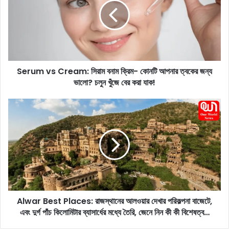
u
m
v
s
C
r
Serum vs Cream: সিরাম বনাম ক্রিম- কোনটি আপনার ত্বকের জন্য
e
ভালো? চলুন খুঁজে বের করা যাক!
a
m
:
A
সি
l
রা
w
ম
a
ব
r
না
B
ম
e
ক্রি
s
ম
t
-
Alwar Best Places: রাজস্থানের আলওয়ার দেখার পরিকল্পনা বাজেটে,
P
কো
এবং দুর্গ পাঁচ কিলোমিটার ব্যাসার্ধের মধ্যে তৈরি, জেনে নিন কী কী বিশেষত্ব…
l
ন
a