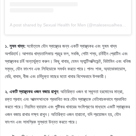
A post shared by Sexual Health for Men (@malesexualhealth)
১. সুষম খাদ্য:
সর্বোত্তম যৌন স্বাস্থ্যের জন্য একটি স্বাস্থ্যকর এবং সুষম খাদ্য
অপরিহার্য। আপনার খাদ্যতালিকায় প্রচুর ফল, সবজি, গোটা শস্য, চর্বিহীন প্রোটিন এবং
স্বাস্থ্যকর চর্বি অন্তর্ভুক্ত করুন। কিছু খাবার, যেমন অ্যান্টিঅক্সিডেন্ট, ভিটামিন এবং খনিজ
সমৃদ্ধ, যৌন ফাংশন এবং লিবিডোকে সমর্থন করতে পারে। পালং শাক, অ্যাভোকাডোস,
বেরি, বাদাম, বীজ এবং চর্বিযুক্ত মাছের মতো খাবার বিশেষভাবে উপকারী।
২. একটি স্বাস্থ্যকর ওজন বজায় রাখুন:
অতিরিক্ত ওজন বা স্থূলতা হরমোনের মাত্রা,
রক্ত ​​​​প্রবাহ এবং আত্মসম্মানকে প্রভাবিত করে যৌন স্বাস্থ্যকে নেতিবাচকভাবে প্রভাবিত
করতে পারে। নিয়মিত ব্যায়াম এবং পুষ্টিকর খাবারের সংমিশ্রণের মাধ্যমে একটি স্বাস্থ্যকর
ওজন বজায় রাখার লক্ষ্য রাখুন। অতিরিক্ত ওজন হারানো, যদি প্রয়োজন হয়, যৌন
ফাংশন এবং সামগ্রিক সুস্থতা উন্নত করতে পারে।