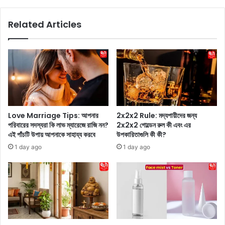
টি
c
আ
e
Related Articles
প
s
না
:
র
রা
ত্ব
জ
কে
স্থা
র
নে
জ
র
ন্য
আ
ভা
ল
Love Marriage Tips: আপনার
2x2x2 Rule: মদ্যপায়ীদের জন্য
লো
ও
পরিবারের সদস্যরা কি লাভ ম্যারেজে রাজি নন?
2x2x2 গোল্ডেন রুল কী এবং এর
?
য়া
এই পাঁচটি উপায় আপনাকে সাহায্য করবে
উপকারিতাগুলি কী কী?
চ
র
1 day ago
1 day ago
লু
দে
ন
খা
খুঁ
র
জে
প
বে
রি
র
ক
ক
ল্প
রা