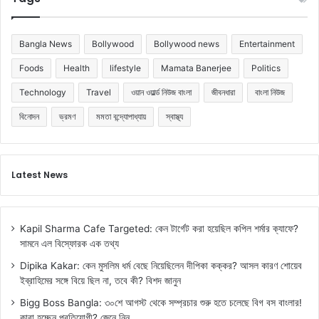
Bangla News
Bollywood
Bollywood news
Entertainment
Foods
Health
lifestyle
Mamata Banerjee
Politics
Technology
Travel
ওয়ান ওয়ার্ল্ড নিউজ বাংলা
জীবনধারা
বাংলা নিউজ
বিনোদন
ভ্রমণ
মমতা বন্দ্যোপাধ্যায়
স্বাস্থ্য
Latest News
Kapil Sharma Cafe Targeted: কেন টার্গেট করা হয়েছিল কপিল শর্মার ক্যাফে?
সামনে এল বিস্ফোরক এক তথ্য
Dipika Kakar: কেন মুসলিম ধর্ম বেছে নিয়েছিলেন দীপিকা কক্কর? আসল কারণ শোয়েব
ইব্রাহিমের সঙ্গে বিয়ে ছিল না, তবে কী? বিশদ জানুন
Bigg Boss Bangla: ৩০শে আগস্ট থেকে সম্প্রচার শুরু হতে চলেছে বিগ বস বাংলার!
কারা হচ্ছেন প্রতিযোগী? জেনে নিন