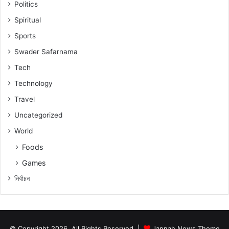
Politics
Spiritual
Sports
Swader Safarnama
Tech
Technology
Travel
Uncategorized
World
Foods
Games
নিৰ্বাচন
© Copyright 2026, All Rights Reserved |
Jannah News Theme