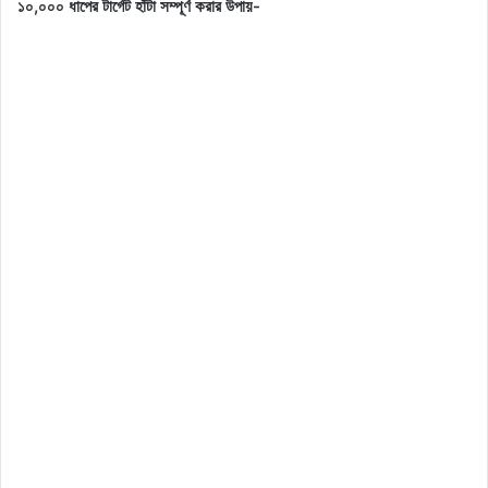
১০,০০০ ধাপের টার্গেট হাঁটা সম্পূর্ণ করার উপায়-