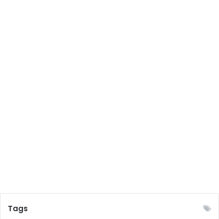
নি
ব
ন্ধে
দে
ও
য়া
হ
য়ে
ছে
Tags