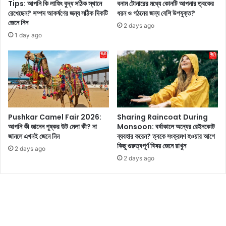
তি
স্থ্য
Tips: আপনি কি লাফিং বুদ্ধ সঠিক স্থানে
বনাম টোনারের মধ্যে কোনটি আপনার ত্বকের
বে
উ
রেখেছেন? সম্পদ আকর্ষণের জন্য সঠিক দিকটি
ধরন ও গঠনের জন্য বেশি উপযুক্ত?
দ
জেনে নিন
প
2 days ago
ন
কা
1 day ago
টি
রি
র
তা
দ্বা
আ
রা
ছে
জে
,
নে
তা
নি
র
Pushkar Camel Fair 2026:
Sharing Raincoat During
ন
ম
আপনি কী জানেন পুষ্কর উট মেলা কী? না
Monsoon: বর্ষাকালে অন্যের রেইনকোট
ধ্যে
জানলে এখনই জেনে নিন
ব্যবহার করেন? ত্বকে সংক্রমণ হওয়ার আগে
৫
কিছু গুরুত্বপূর্ণ বিষয় জেনে রাখুন
2 days ago
টি
2 days ago
কা
র
ণ
আ
জ
কে
র