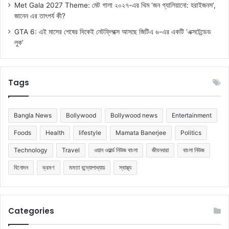
Met Gala 2027 Theme: মেট গালা ২০২৭-এর থিম ‘জন গ্যালিয়ানো: হরাইজনস’,
জানেন এর তাৎপর্য কী?
GTA 6: এই মাসের শেষের দিকেই নেটফ্লিক্সে আসছে জিটিএ ৬-এর একটি ‘এক্সটেন্ডেড
লুক’
Tags
Bangla News
Bollywood
Bollywood news
Entertainment
Foods
Health
lifestyle
Mamata Banerjee
Politics
Technology
Travel
ওয়ান ওয়ার্ল্ড নিউজ বাংলা
জীবনধারা
বাংলা নিউজ
বিনোদন
ভ্রমণ
মমতা বন্দ্যোপাধ্যায়
স্বাস্থ্য
Categories