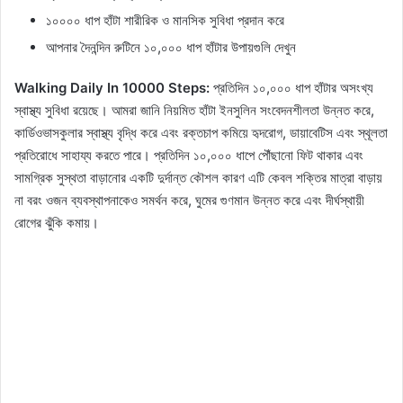
১০০০০ ধাপ হাঁটা শারীরিক ও মানসিক সুবিধা প্রদান করে
আপনার দৈনন্দিন রুটিনে ১০,০০০ ধাপ হাঁটার উপায়গুলি দেখুন
Walking Daily In 10000 Steps:
প্রতিদিন ১০,০০০ ধাপ হাঁটার অসংখ্য
স্বাস্থ্য সুবিধা রয়েছে। আমরা জানি নিয়মিত হাঁটা ইনসুলিন সংবেদনশীলতা উন্নত করে,
কার্ডিওভাসকুলার স্বাস্থ্য বৃদ্ধি করে এবং রক্তচাপ কমিয়ে হৃদরোগ, ডায়াবেটিস এবং স্থূলতা
প্রতিরোধে সাহায্য করতে পারে। প্রতিদিন ১০,০০০ ধাপে পৌঁছানো ফিট থাকার এবং
সামগ্রিক সুস্থতা বাড়ানোর একটি দুর্দান্ত কৌশল কারণ এটি কেবল শক্তির মাত্রা বাড়ায়
না বরং ওজন ব্যবস্থাপনাকেও সমর্থন করে, ঘুমের গুণমান উন্নত করে এবং দীর্ঘস্থায়ী
রোগের ঝুঁকি কমায়।