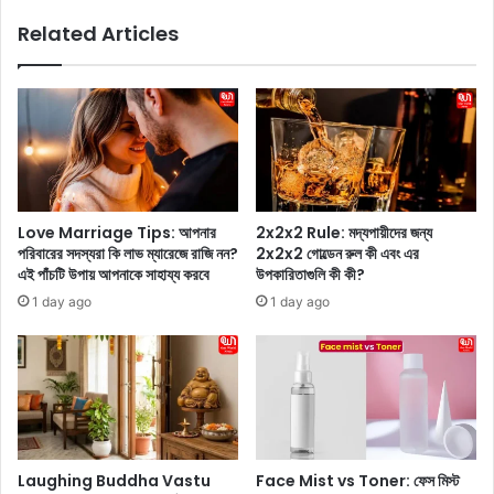
র
a
Related Articles
টি
y
ম
a
ই
:
ন্ডি
স
য়া
কা
র
লে
টে
খা
স্ট
লি
স
পে
Love Marriage Tips: আপনার
2x2x2 Rule: মদ্যপায়ীদের জন্য
হ
টে
পরিবারের সদস্যরা কি লাভ ম্যারেজে রাজি নন?
2x2x2 গোল্ডেন রুল কী এবং এর
-
পেঁ
এই পাঁচটি উপায় আপনাকে সাহায্য করবে
উপকারিতাগুলি কী কী?
অ
পে
1 day ago
1 day ago
ধি
খা
না
ও
য়
য়া
ক
র
ন
অ
ন
নে
?
ক
প্র
স্বা
Laughing Buddha Vastu
Face Mist vs Toner: ফেস মিস্ট