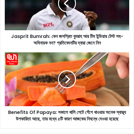
r
i
t
B
u
Jasprit Bumrah: কেন জসপ্রিত বুমরাহ আর টিম ইন্ডিয়ার টেস্ট সহ-
m
অধিনায়ক নন? প্রতিবেদনটির দ্বারা জেনে নিন
r
a
h
B
:
e
কে
n
ন
e
জ
f
স
i
প্রি
t
ত
s
বু
O
ম
Benefits Of Papaya: সকালে খালি পেটে পেঁপে খাওয়ার অনেক স্বাস্থ্য
f
রা
উপকারিতা আছে, তার মধ্যে ৫টি কারণ আজকের নিবন্ধে দেওয়া হয়েছে
P
হ
a
আ
p