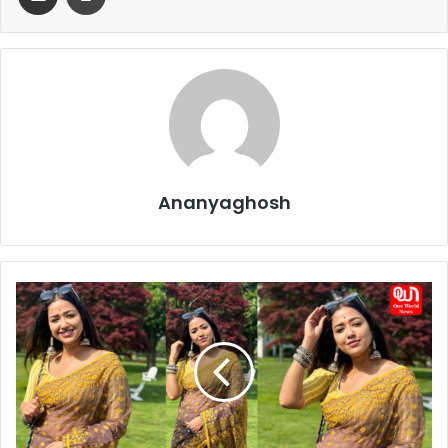
Ananyaghosh
S
o
h
i
n
i
S
a