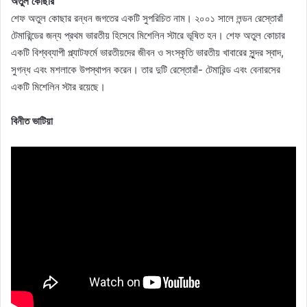
অতুল কোছার
শেফ অতুল কোছার রন্ধন জগতের একটি সুপরিচিত নাম। ২০০১ সালে লন্ডন রেস্তোরাঁ
টেমারিন্ডের জন্য প্রথম ভারতীয় হিসেবে মিশেলিন স্টারে ভূষিত হন। শেফ অতুল কোচার
একটি বিশ্বব্যাপী প্ল্যাটফর্মে ভারতীয়দের জীবন ও সংস্কৃতি ভারতীয় খাবারের সুন্দর স্বাদ,
সুগন্ধ এবং মশলাকে উপস্থাপন করেন। তার দুটি রেস্তোরাঁ- টেমারিন্ড এবং বেনারসের
একটি মিশেলিন স্টার রয়েছে।
বিনীত ভাটিয়া