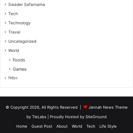
Swader Safarnama
Tech
Technology
Travel
Uncategorized
World
Foods
Games
নিৰ্বাচন
© Copyright 2026, All Rights Reserved |
Jannah News Theme
by TieLabs
| Proudly Hosted by
SiteGround
Home
Guest Post
About
World
Tech
Life Style