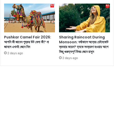
কি
নী
র
স
ণ
র
বে
কা
দী
র
ব
র্ত
Pushkar Camel Fair 2026:
Sharing Raincoat During
মা
আপনি কী জানেন পুষ্কর উট মেলা কী? না
Monsoon: বর্ষাকালে অন্যের রেইনকোট
ন
জানলে এখনই জেনে নিন
ব্যবহার করেন? ত্বকে সংক্রমণ হওয়ার আগে
প্র
কিছু গুরুত্বপূর্ণ বিষয় জেনে রাখুন
2 days ago
জ
2 days ago
ন্ম
কে
অ
নু
প্রা
ণি
ত
ক
রে
ছে