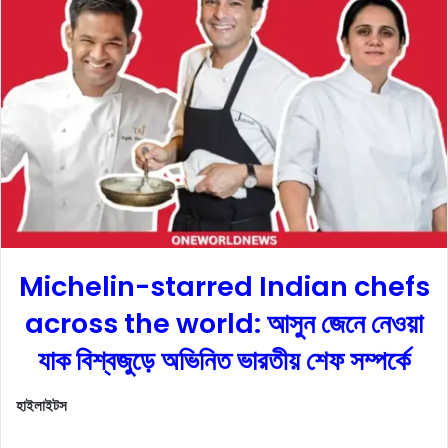
a
n
e
m
a
i
l
Michelin-starred Indian chefs
across the world: আসুন জেনে নেওয়া
যাক বিশ্বজুড়ে অভিনিত ভারতীয় শেফ সম্পর্কে
হাইলাইটস