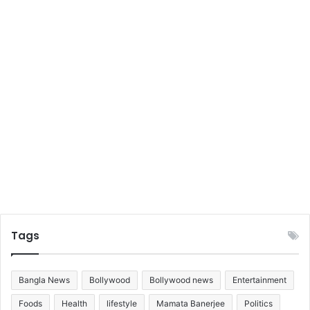
Tags
Bangla News
Bollywood
Bollywood news
Entertainment
Foods
Health
lifestyle
Mamata Banerjee
Politics