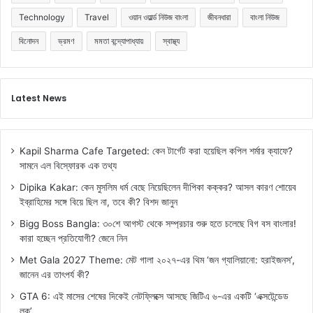
Technology
Travel
ওয়ান ওয়ার্ল্ড নিউজ বাংলা
জীবনধারা
বাংলা নিউজ
বিনোদন
ভ্রমণ
মমতা বন্দ্যোপাধ্যায়
স্বাস্থ্য
Latest News
Kapil Sharma Cafe Targeted: কেন টার্গেট করা হয়েছিল কপিল শর্মার ক্যাফে?
সামনে এল বিস্ফোরক এক তথ্য
Dipika Kakar: কেন মুসলিম ধর্ম বেছে নিয়েছিলেন দীপিকা কক্কর? আসল কারণ শোয়েব
ইব্রাহিমের সঙ্গে বিয়ে ছিল না, তবে কী? বিশদ জানুন
Bigg Boss Bangla: ৩০শে আগস্ট থেকে সম্প্রচার শুরু হতে চলেছে বিগ বস বাংলার!
কারা হচ্ছেন প্রতিযোগী? জেনে নিন
Met Gala 2027 Theme: মেট গালা ২০২৭-এর থিম ‘জন গ্যালিয়ানো: হরাইজনস’,
জানেন এর তাৎপর্য কী?
GTA 6: এই মাসের শেষের দিকেই নেটফ্লিক্সে আসছে জিটিএ ৬-এর একটি ‘এক্সটেন্ডেড
লুক’