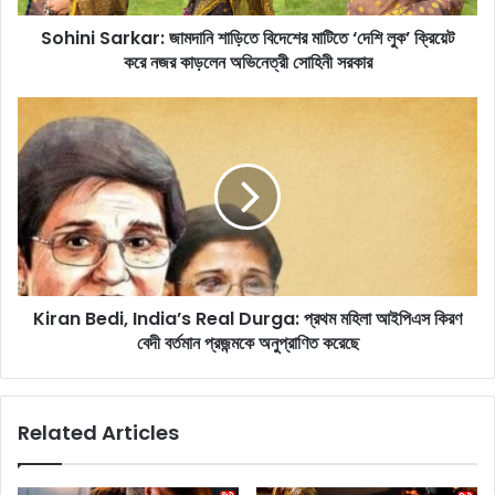
r
Sohini Sarkar: জামদানি শাড়িতে বিদেশের মাটিতে ‘দেশি লুক’ ক্রিয়েট
k
করে নজর কাড়লেন অভিনেত্রী সোহিনী সরকার
a
r
:
K
জা
i
ম
r
দা
a
নি
n
শা
B
ড়ি
e
তে
d
বি
i
দে
Kiran Bedi, India’s Real Durga: প্রথম মহিলা আইপিএস কিরণ
,
শে
বেদী বর্তমান প্রজন্মকে অনুপ্রাণিত করেছে
I
র
n
মা
d
টি
i
Related Articles
তে
a
‘
’
দে
s