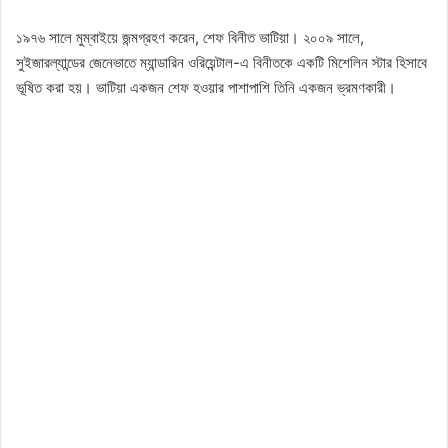
১৯৭৬ সালে মুম্বাইয়ে জন্মগ্রহণ করেন, শেফ বিনীত ভাটিয়া। ২০০৯ সালে,
সুইজারল্যান্ডের জেনেভাতে ম্যান্ডারিন ওরিয়েন্টাল-এ বিনীতকে একটি মিশেলিন স্টার হিসাবে
ভূষিত করা হয়। ভাটিয়া একজন শেফ হওয়ার পাশাপাশি তিনি একজন ভ্রমণকারী।