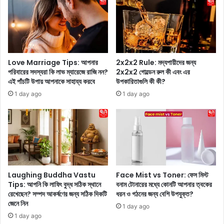
শি
R
লু
e
ক
a
’
l
ক্রি
D
য়ে
u
Love Marriage Tips: আপনার
2x2x2 Rule: মদ্যপায়ীদের জন্য
ট
r
পরিবারের সদস্যরা কি লাভ ম্যারেজে রাজি নন?
2x2x2 গোল্ডেন রুল কী এবং এর
ক
g
এই পাঁচটি উপায় আপনাকে সাহায্য করবে
উপকারিতাগুলি কী কী?
রে
a
1 day ago
1 day ago
ন
:
জ
প্র
র
থ
কা
ম
ড়
ম
লে
হি
ন
লা
অ
আ
Laughing Buddha Vastu
Face Mist vs Toner: ফেস মিস্ট
ভি
ই
Tips: আপনি কি লাফিং বুদ্ধ সঠিক স্থানে
বনাম টোনারের মধ্যে কোনটি আপনার ত্বকের
নে
পি
রেখেছেন? সম্পদ আকর্ষণের জন্য সঠিক দিকটি
ধরন ও গঠনের জন্য বেশি উপযুক্ত?
ত্রী
জেনে নিন
এ
1 day ago
সো
স
1 day ago
হি