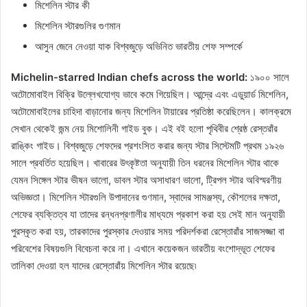
মিশেলিন স্টার কী
মিশেলিন স্টারগুলির গুণমান
আসুন জেনে নেওয়া যাক বিশ্বজুড়ে অভিনিত ভারতীয় শেফ সম্পর্কে
Michelin-starred Indian chefs across the world:
১৯০০ সালে
অটোমোবাইল বিক্রি উল্লেখযোগ্য ভাবে কমে গিয়েছিল। আন্দ্রে এবং এডুয়ার্ড মিশেলিন,
অটোমোবাইলের চাহিদা বাড়ানোর জন্য মিশেলিন টায়ারের প্রতিষ্ঠা করেছিলেন। কালক্রমে
সেখান থেকেই জন্ম নেয় মিশোলিনী গাইড বুক। এই বই হলো পৃথিবীর শ্রেষ্ঠ রেস্তরাঁর
রাঙ্কিং গাইড। বিশ্বজুড়ে শেফদের প্রশংসিত করার জন্য স্টার সিস্টেমটি প্রথম ১৯২৬
সালে প্রবর্তিত হয়েছিল। খাবারের উৎকৃষ্টতা অনুযায়ী তিন ধরনের মিশেলিন স্টার থাকে
যেমন সিঙ্গেল স্টার ভীষন ভালো, ডাবল স্টার অসাধারণ ভালো, ট্রিপল স্টার অবিস্মরণীয়
অভিজ্ঞতা। মিশেলিন স্টারগুলি উপাদানের গুণমান, স্বাদের সামঞ্জস্য, কৌশলের দক্ষতা,
শেফের ব্যক্তিত্ব যা তাদের রন্ধনপ্রণালীর মাধ্যমে প্রকাশ করা হয় সেই মান অনুযায়ী
পুরস্কৃত করা হয়, তারকাদের পুরস্কার দেওয়ার সময় পরিদর্শকরা রেস্তোরাঁর সাজসজ্জা বা
পরিবেশের বিষয়গুলি বিবেচনা করে না। এখানে কয়েকজন ভারতীয় বংশোদ্ভূত শেফের
তালিকা দেওয়া হল যাদের রেস্তোরাঁয় মিশেলিন স্টার রয়েছে৷