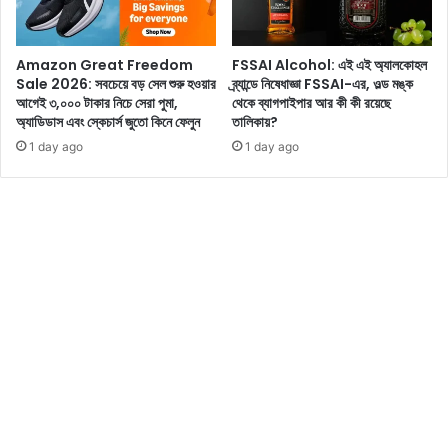
ফি
চা
র্স
Amazon Great Freedom
FSSAI Alcohol: এই এই অ্যালকোহল
!
Sale 2026: সবচেয়ে বড় সেল শুরু হওয়ার
ব্র্যান্ডে নিষেধাজ্ঞা FSSAI-এর, ওল্ড মঙ্ক
আগেই ৩,০০০ টাকার নিচে সেরা পুমা,
থেকে ব্যাগপাইপার আর কী কী রয়েছে
অ্যাডিডাস এবং স্কেচার্স জুতো কিনে ফেলুন
তালিকায়?
1 day ago
1 day ago