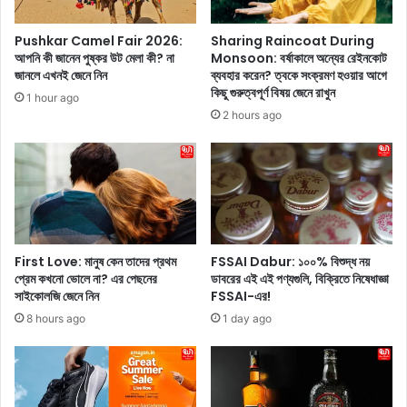
খ্যা
ট্রি
ক
ক
Pushkar Camel Fair 2026:
Sharing Raincoat During
রে
গা
আপনি কী জানেন পুষ্কর উট মেলা কী? না
Monsoon: বর্ষাকালে অন্যের রেইনকোট
ন
ড়ি
জানলে এখনই জেনে নিন
ব্যবহার করেন? ত্বকে সংক্রমণ হওয়ার আগে
ল
কিছু গুরুত্বপূর্ণ বিষয় জেনে রাখুন
1 hour ago
ঞ্চ
2 hours ago
ক
র
ল
শা
ও
মি
,
এ
First Love: মানুষ কেন তাদের প্রথম
FSSAI Dabur: ১০০% বিশুদ্ধ নয়
ত
প্রেম কখনো ভোলে না? এর পেছনের
ডাবরের এই এই পণ্যগুলি, বিক্রিতে নিষেধাজ্ঞা
সাইকোলজি জেনে নিন
FSSAI-এর!
ক
ম
8 hours ago
1 day ago
দা
মে
এ
ত