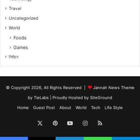
Travel
Uncategorized
World
Foods
Games
নিৰ্বাচন
© Copyright 2026, All Rights Reserved |
Jannah News Theme
by TieLabs
| Proudly Hosted by
SiteGround
Home
Guest Post
About
World
Tech
Life Style
X
Pinterest
YouTube
Instagram
RSS