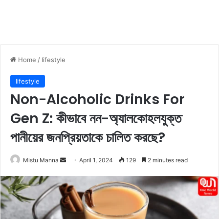
Home
/
lifestyle
lifestyle
Non-Alcoholic Drinks For
Gen Z: কীভাবে নন-অ্যালকোহলযুক্ত
পানীয়ের জনপ্রিয়তাকে চালিত করছে?
Mistu Manna
S
April 1, 2024
129
2 minutes read
e
n
d
a
n