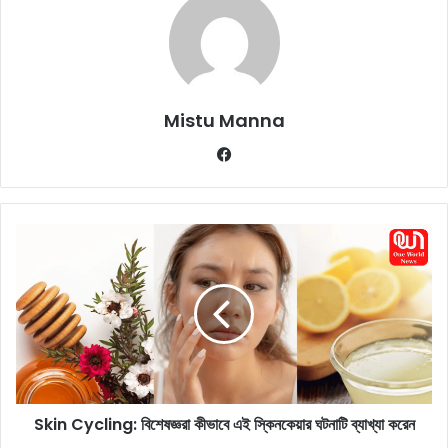
Mistu Manna
Fa
ce
bo
ok
S
k
i
n
C
y
c
l
i
Skin Cycling: বিশেষজ্ঞরা কীভাবে এই স্কিনকেয়ার ঘটনাটি ব্যাখ্যা করেন
n
g