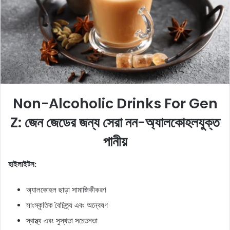
e
m
a
i
l
Non-Alcoholic Drinks For Gen
Z: জেন জেডের জন্য সেরা নন-অ্যালকোহলযুক্ত
পানীয়
হাইলাইটস:
অ্যালকোহল ছাড়া সামাজিকীকরণ
সাংস্কৃতিক বৈচিত্র্য এবং অন্বেষণ
স্বাস্থ্য এবং সুস্থতা সচেতনতা