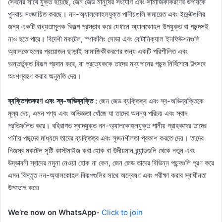
সেবনের সাথে যুক্ত হয়েছে, জেন জেড মানুষের সংযোগ এবং সামাজিকীকরণের উপায়কে
পুনরায় সংজ্ঞায়িত করছে। নন-অ্যালকোহলযুক্ত পানীয়গুলি জমায়েত এবং ইভেন্টগুলির
জন্য একটি বাধ্যতামূলক বিকল্প প্রস্তাব করে যেখানে অ্যালকোহল উপযুক্ত বা পছন্দসই
নাও হতে পারে। বিদেশী মকটেল, স্পার্কলিং সোডা এবং বোটানিক্যাল ইনফিউশনগুলি
অ্যালকোহলের প্রয়োজন ছাড়াই সামাজিকীকরণের জন্য একটি পরিশীলিত এবং
অন্তর্ভুক্ত বিকল্প প্রদান করে, যা প্রত্যেককে তাদের মদ্যপানের পছন্দ নির্বিশেষে উৎসবে
অংশগ্রহণ করার অনুমতি দেয়।
ব্যক্তিগতকরণ এবং স্ব-অভিব্যক্তি :
জেন জেড ব্যক্তিত্ব এবং স্ব-অভিব্যক্তিকে
মূল্য দেয়, এমন পণ্য এবং অভিজ্ঞতা খোঁজে যা তাদের অনন্য পরিচয় এবং স্বাদ
প্রতিফলিত করে। বহিরাগত স্বাদযুক্ত নন-অ্যালকোহলযুক্ত পানীয় গ্রাহকদের তাদের
পানীয় পছন্দের মাধ্যমে তাদের ব্যক্তিত্ব এবং সৃজনশীলতা প্রকাশ করতে দেয়। তাদের
নিজস্ব মকটেল সৃষ্টি কাস্টমাইজ করা হোক বা উদীয়মান ব্র্যান্ডগুলি থেকে নতুন এবং
উদ্ভাবনী স্বাদের নমুনা নেওয়া হোক না কেন, জেন জেড তাদের বিভিন্ন পছন্দগুলি পূরণ করে
এমন বিস্তৃত নন-অ্যালকোহল বিকল্পগুলির সাথে অন্বেষণ এবং পরীক্ষা করার স্বাধীনতা
উপভোগ করে৷
We’re now on WhatsApp-
Click to join