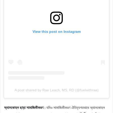
View this post on Instagram
A post shared by Rae Leach, MS, RD (@fuelwithrae)
অ্যালকোহল ছাড়া সামাজিকীকরণ :
যদিও সামাজিকীকরণ ঐতিহ্যগতভাবে অ্যালকোহল