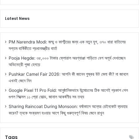
Latest News
PM Narendra Modi: জম্মু ও কাশ্মীরের জন্য এক নতুন যুগ, ৩৭০ ধারা বাতিলের
সপ্তম বার্ষিকীতে প্রধানমন্ত্রীর বার্তা
Pooja Hegde: ৩৫,০০০ টাকার ফ্লোরাল অরগ্যাঞ্জা শাড়িতে বেশ অপূর্ব দেখাচ্ছেন
অভিনেত্রী পূজা হেগড়ে
Pushkar Camel Fair 2026: আপনি কী জানেন পুষ্কর উট মেলা কী? না জানলে
এখনই জেনে নিন
Google Pixel 11 Pro Fold: আনুষ্ঠানিকভাবে উন্মোচনের ঠিক আগেই প্রকাশ পেল
গুগল পিক্সেল ১১ প্রো ফোল্ড, জানাল আকর্ষণীয় সব তথ্য
Sharing Raincoat During Monsoon: বর্ষাকালে অন্যের রেইনকোট ব্যবহার
করেন? ত্বকে সংক্রমণ হওয়ার আগে কিছু গুরুত্বপূর্ণ বিষয় জেনে রাখুন
Tags